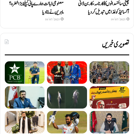
چینی سائنسدانوں کا کارنامہ، کاربن ڈائی
مصنوعی ذہانت ہمارے پانی کیلئے بڑا خطرہ؟
آکسائیڈ کو غذا میں تبدیل کردیا
ماہرین نے بتا دیا
18/07/2025
19/07/2025
تصویری خبریں