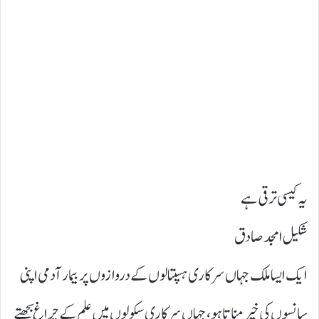
یہ کیسی ترقی ہے
شکیل امجد صادق
ایک ایسا ملک جہاں سرکاری ہسپتالوں کے دروازوں پر بیمار آدمی اپنی
سانسوں کی خیر مناتا ہو، جہاں سرکاری سکولوں میں علم کے چراغ بجھتے