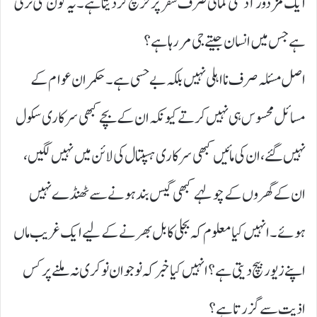
ایک مزدور آدھی کمائی صرف سفر پر خرچ کر دیتا ہے۔ یہ کون سی ترقی
ہے جس میں انسان جیتے جی مر رہا ہے؟
اصل مسئلہ صرف نااہلی نہیں بلکہ بے حسی ہے۔ حکمران عوام کے
مسائل محسوس ہی نہیں کرتے کیونکہ ان کے بچے کبھی سرکاری سکول
نہیں گئے، ان کی مائیں کبھی سرکاری ہسپتال کی لائن میں نہیں لگیں،
ان کے گھروں کے چولہے کبھی گیس بند ہونے سے ٹھنڈے نہیں
ہوئے۔ انہیں کیا معلوم کہ بجلی کا بل بھرنے کے لیے ایک غریب ماں
اپنے زیور بیچ دیتی ہے؟ انہیں کیا خبر کہ نوجوان نوکری نہ ملنے پر کس
اذیت سے گزرتا ہے؟