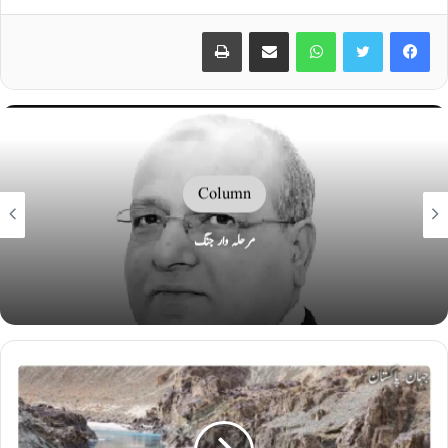
Print
Share via Email
WhatsApp
Twitter
Facebook
Column
مرحلہ وار جنگ