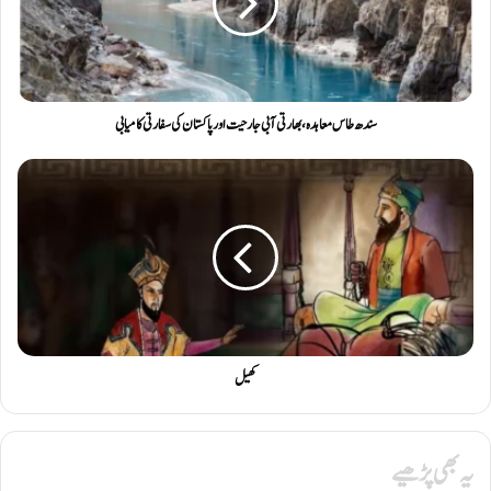
سندھ طاس معاہدہ، بھارتی آبی جارحیت اور پاکستان کی سفارتی کامیابی
کھیل
یہ بھی پڑھیے