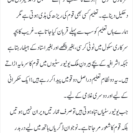
دھکیل دینا ہے۔ تعلیم کسی بھی قوم کی ریڑھ کی ہڈی ہوتی ہے مگر
ہمارے ہاں تعلیم کو سب سے پہلے قربان کیا جاتا ہے۔ غریب کا بچہ
سرکاری سکول میں ٹوٹی کرسی، بغیر پنکھے اور بغیر استاد کے بیٹھا رہتا ہے
جبکہ اشرافیہ کے بچے بیرونِ ملک یونیورسٹیوں میں قوم کا سرمایہ اڑاتے
ہیں۔ یہ دو نظامِ تعلیم دراصل دو قومیں پیدا کر رہے ہیں؛ ایک حکمرانی
کے لیے اور دوسری غلامی کے لیے۔
جب یونیورسٹیاں تباہ ہوتی ہیں تو صرف عمارتیں ویران نہیں ہوتیں
بلکہ قوم کا شعور مر جاتا ہے۔ نوجوان ڈگریاں ہاتھ میں لیے دربدر