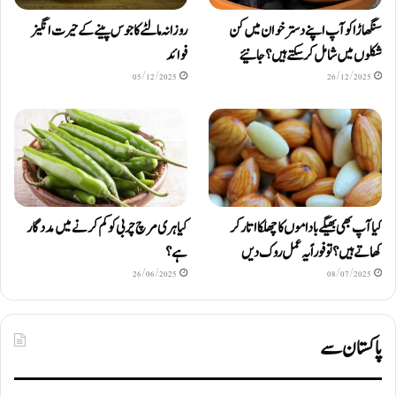
سنگھاڑا کو آپ اپنے دستر خوان میں کن
روزانہ مالٹے کا جوس پینے کے حیرت انگیز
شکلوں میں شامل کرسکتے ہیں ؟ جانیئے
فوائد
05/12/2025
26/12/2025
کیا آپ بھی بھیگے باداموں کا چھلکا اتار کر
کیا ہری مرچ چربی کو کم کرنے میں مددگار
کھاتے ہیں؟ تو فوراً یہ عمل روک دیں
ہے؟
26/06/2025
08/07/2025
پاکستان سے