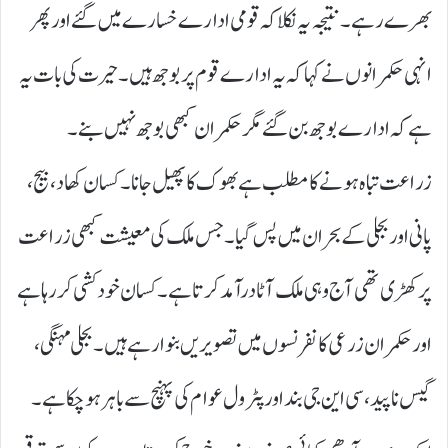
بھرے رہے۔ نتیجہ یہ نکلا کہ قومی ادارے خسارے میں گئے اور پھر
انہی حکمرانوں نے کہا کہ یہ ادارے قوم پر بوجھ ہیں۔ حیرت کی بات یہ
ہے کہ ادارے بوجھ بن گئے مگر حکمران کبھی بوجھ نہیں بنے۔
زراعت تباہ ہونے کا مطلب ہے بھوک کا پھیل جانا۔ کسان کھاد، بیج،
پانی اور بجلی کے بحران میں پس گیا۔ جس ملک کی معیشت کبھی زراعت
پر کھڑی تھی آج وہی ملک آٹا درآمد کرتا ہے۔ کسان خودکشی کر رہا ہے
اور حکمران زرعی کانفرنسوں میں تصویریں بنوا رہے ہیں۔ بجلی مہنگی،
گیس ناپید، سی این جی بند اور پٹرول عوام کی پہنچ سے باہر ہو چکا ہے۔