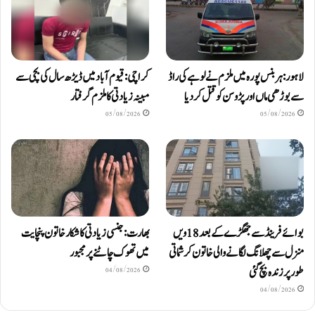
لاہور: ہربنس پورہ میں ملزم نے لوہے کی راڈ
کراچی: قیوم آباد میں ڈیڑھ سال کی بچی سے
سے بوڑھی ماں اور پڑوسن کو قتل کر دیا
مبینہ زیادتی کا ملزم گرفتار
05/08/2026
05/08/2026
بوائے فرینڈ سے جھگڑے کے بعد 18 ویں
بھارت: جنسی زیادتی کا شکار خاتون پنچایت
منزل سے چھلانگ لگانے والی خاتون کرشماتی
میں تھوک چاٹنے پر مجبور
طور پر زندہ بچ گئی
04/08/2026
04/08/2026