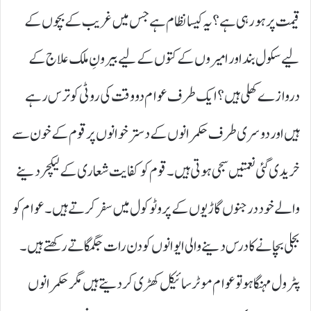
قیمت پر ہو رہی ہے؟ یہ کیسا نظام ہے جس میں غریب کے بچوں کے
لیے سکول بند اور امیروں کے کتوں کے لیے بیرونِ ملک علاج کے
دروازے کھلی ہیں؟ ایک طرف عوام دو وقت کی روٹی کو ترس رہے
ہیں اور دوسری طرف حکمرانوں کے دستر خوانوں پر قوم کے خون سے
خریدی گئی نعمتیں سجی ہوتی ہیں۔ قوم کو کفایت شعاری کے لیکچر دینے
والے خود درجنوں گاڑیوں کے پروٹوکول میں سفر کرتے ہیں۔ عوام کو
بجلی بچانے کا درس دینے والی ایوانوں کو دن رات جگمگاتے رکھتے ہیں۔
پٹرول مہنگا ہو تو عوام موٹر سائیکل کھڑی کر دیتے ہیں مگر حکمرانوں