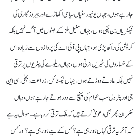
جا رہے ہوں، جہاں یونیورسٹیاں سیاسی اکھاڑے اور بیروزگاری کی
فیکٹریاں بن چکی ہوں، جہاں سٹیل ملز کے بھٹوں میں آگ نہیں بلکہ
کرپشن کی راکھ پڑی ہو، جہاں پی آئی اے کی پروازوں سے زیادہ اس
کے خساروں کی خبریں اڑتی ہوں، جہاں ریلوے کی پٹریوں پر ترقی
نہیں بلکہ حادثے دوڑتے ہوں، جہاں ٹیکسٹائل، زراعت، بجلی، سی این
جی اور پٹرول سب عوام کی پہنچ سے دور ہوتے جا رہے ہوں، وہاں
حکمران پھر بھی دعویٰ کرتے ہیں کہ ملک ترقی کر رہا ہے۔ سوال یہ ہے
کہ آخر یہ ترقی کہاں ہو رہی ہے؟ کس کے لیے ہو رہی ہے؟ اور کس