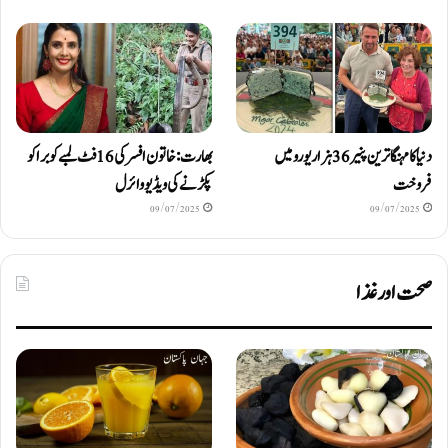
دنیا کا مہنگا ترین پنیر 36 ہزار یورو میں
بھارت: خاتون افسر کی 16 فٹ لمبے کوبرا کو
فروخت
پکڑنے کی ویڈیو وائرل
09/07/2025
09/07/2025
صحت اور غذا