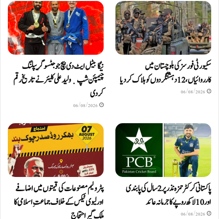
سکیورٹی فورسز کی بلوچستان میں
نیگا بیٹل ایٹ دی بیچ جوجٹسو گریپلنگ
کارروائیاں، 12 دہشتگردوں کو ہلاک کردیا
چیمپئن شپ ٜ ولید علی کلیئر نے تاریخ رقم
کر دی
06/08/2026
06/08/2026
پاکستانی کرکٹر حمزہ نذر پر 2 سال کی پابندی
پٹرولیم مصنوعات کی قیمتوں میں اضافے
اور 10 لاکھ روپےکا جرمانہ عائد
اور لیوی ٹیکس کے خلاف جماعتِ اسلامی کا
ملک گیر احتجاج
06/08/2026