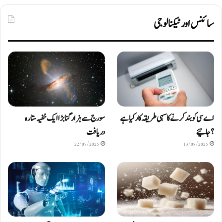
سائنس اور ٹیکنالوجی
اے سی کو بند کرنے کا سہی طریقہ کار کیا ہے
سورج سے ہزار گنا بڑا ایک خفیہ ستارہ
؟ جانیئے
دریافت
22/07/2025
13/08/2025