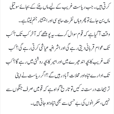
کرتی ہیں۔ جب ریاست غریب کے لیے ماں بننے کے بجائے سوتیلی
ماں بن جائے تو پھر وہاں نفرت، مایوسی اور انتشار جنم لیتا ہے۔
وقت آ گیا ہے کہ قوم سوال کرے۔ یہ پوچھے کہ آخر کب تک؟ کب
تک عوام قربانی دیتی رہے گی اور اشرافیہ عیاشی کرتی رہے گی؟ کب
تک غریب کا بچہ اندھیرے میں اور امیر کا بچہ روشنی میں رہے گا؟ کب
تک ادارے تباہ اور محلات آباد رہیں گے؟ اگر ریاست نے اپنی
ترجیحات درست نہ کیں تو تاریخ گواہ ہے کہ قومیں صرف جنگوں سے
نہیں، حکمرانوں کی بے حسی سے بھی تباہ ہو جاتی ہیں۔