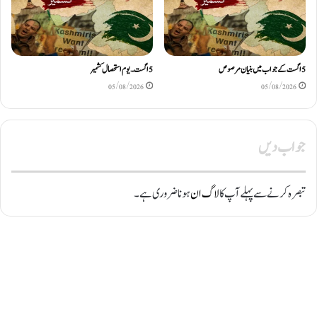
5اگست کے جواب میں بنیان مرصوص
5اگست۔ یوم استحصال کشمیر
05/08/2026
05/08/2026
جواب دیں
تبصرہ کرنے سے پہلے آپ کا
لاگ ان
ہونا ضروری ہے۔