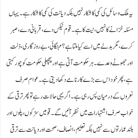
یہ ملک وسائل کی کمی کا شکار نہیں بلکہ دیانت کی کمی کا شکار ہے۔ یہاں
مسئلہ خزانے کا نہیں، نیت کا ہے۔ قوم ٹیکس دے، قربانی دے، صبر
کرے، مگر بدلے میں اسے کیا ملتا ہے؟ مہنگائی، بے روزگاری، ذلت
اور جھوٹے وعدے۔ ہر حکومت آتی ہے اور پچھلی حکومت کو چور کہتی
ہے، پھر خود اس سے بڑے کارنامے دکھا دیتی ہے۔ عوام صرف
نعروں کے درمیان پس رہی ہے۔ اگر یہی حالات رہے تو پھر ترقی کے
خواب صرف اشتہارات میں نظر آئیں گے۔ قومیں سڑکوں، پلوں اور
بلند عمارتوں سے نہیں بلکہ تعلیم، انصاف، صحت اور دیانت سے ترقی