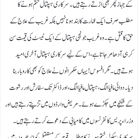
کے جہاز پھر بھی اڑتے رہتے ہیں۔ سرکاری ہسپتال ختم ہونے کا
مطلب صرف ایک عمارت کا بند ہونا نہیں بلکہ غریب کے علاج کے
حق کا قتل ہے۔ وہ غریب جو نجی ہسپتال کے ایک ٹیسٹ کی قیمت سن
کر ہی آدھا مر جاتا ہے، اس کے لیے سرکاری ہسپتال آخری امید
ہوتے ہیں۔ مگر افسوس! یہاں حکمرانوں نے علاج کو بھی کاروبار بنا
دیا۔ دوائی مافیا الگ، ہسپتال مافیا الگ، اور ڈاکٹر تک سفارش اور رشوت
کے شکنجے میں جکڑے ہوئے۔ مریض وارڈوں میں تڑپتے رہتے ہیں اور
وزراء پریس کانفرنسوں میں کامیابی کے دعوے کرتے رہتے ہیں۔
سرکاری سکول ختم ہونے کا مطلب قوم کے مستقبل کو اندھیروں میں