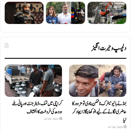
دلچسپ و حیرت انگیز
ٹِنڈ نے بائیومیٹرک ناممکن بنا دی تو مزدور کا
کراچی میں نمک، ڈیٹرجنٹ اور پانی ملے
حاضری لگانے کے لیے انوکھا جگاڑ ایجاد کر
دودھ کی فروخت کا انکشاف
لیا
30/09/2025
01/06/2026