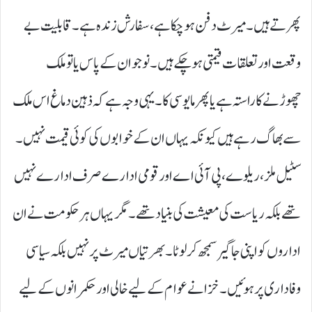
پھرتے ہیں۔ میرٹ دفن ہو چکا ہے، سفارش زندہ ہے۔ قابلیت بے
وقعت اور تعلقات قیمتی ہو چکے ہیں۔ نوجوان کے پاس یا تو ملک
چھوڑنے کا راستہ ہے یا پھر مایوسی کا۔ یہی وجہ ہے کہ ذہین دماغ اس ملک
سے بھاگ رہے ہیں کیونکہ یہاں ان کے خوابوں کی کوئی قیمت نہیں۔
سٹیل ملز، ریلوے، پی آئی اے اور قومی ادارے صرف ادارے نہیں
تھے بلکہ ریاست کی معیشت کی بنیاد تھے۔ مگر یہاں ہر حکومت نے ان
اداروں کو اپنی جاگیر سمجھ کر لوٹا۔ بھرتیاں میرٹ پر نہیں بلکہ سیاسی
وفاداری پر ہوئیں۔ خزانے عوام کے لیے خالی اور حکمرانوں کے لیے