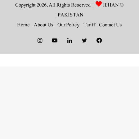
JEHAN
© Copyright 2026, All Rights Reserved |
|
PAKISTAN
Home
About Us
Our Policy
Tariff
Contact Us
Instagram
YouTube
LinkedIn
Twitter
Facebook