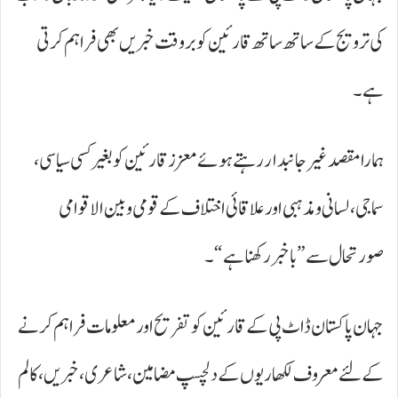
کی ترویج کے ساتھ ساتھ قارئین کو بر وقت خبریں بھی فراہم کرتی
ہے۔
ہمارا مقصد غیر جانبدار رہتے ہوئے معزز قارئین کو بغیر کسی سیاسی،
سماجی، لسانی و مذہبی اور علاقائی اختلاف کے قومی و بین الاقوامی
صورتحال سے”باخبر رکھنا ہے“۔
جہان پاکستان ڈاٹ پی کے قارئین کو تفریح اور معلومات فراہم کرنے
کے لئے معروف لکھاریوں کے دلچسپ مضامین، شاعری، خبریں، کالم