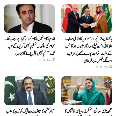
پاکستان، ترکیے اور سعودیہ کا دفاعی معاہدہ
نظام ناکام نہیں ناکام کروایاگیا ہے، جب تک
علاقائی امن کیلئے مددگار ثابت ہوگا جس
عوام کی حاکمیت تسلیم نہیں کریں گے تب
کے مثبت اثرات پورے خطے پر مرتب
تک سسٹم نہیں چل پائےگا: بلاول
ہونگے: فیصل بن فرحان
07/08/2026
07/08/2026
تین بڑی معاشی، عسکری و سیاسی طاقتوں کا
آزاد کشمیر کا مینڈیٹ ن لیگ کو مل چکا، اب