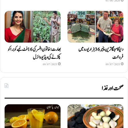
01/06/2026
دنیا کا مہنگا ترین پنیر 36 ہزار یورو میں
بھارت: خاتون افسر کی 16 فٹ لمبے کوبرا کو
فروخت
پکڑنے کی ویڈیو وائرل
09/07/2025
09/07/2025
صحت اور غذا