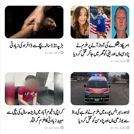
امریکا: جھگڑے کی آواز آنے پر ملزم نے
ہڑپہ: 12 سالہ بچے سے 3 افراد کی زیادتی
پڑوسی ماں اور بیٹی کو گھر میں جا کر قتل کر دیا
07/08/2026
07/08/2026
لاہور: ہربنس پورہ میں ملزم نے لوہے کی راڈ
کراچی: قیوم آباد میں ڈیڑھ سال کی بچی سے
سے بوڑھی ماں اور پڑوسن کو قتل کر دیا
مبینہ زیادتی کا ملزم گرفتار
05/08/2026
05/08/2026