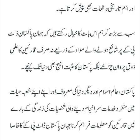
اور اہم تاریخی واقعات بھی پیش کرتا ہے۔
سب سے بڑھ کر ہم اس بات کا خیال رکھتے ہیں کہ جہان پاکستان ڈاٹ
پی کے پر شائع ہونے والے مواد کے ذریعے نہ صرف قارئین کا علمی
ذوق پروان چڑھے بلکہ پاکستان کا مثبت امیج بھی دنیا تک پہنچے۔
پاکستان، عالم اسلام اور دیگر دنیا کی معروف اور اپنے اپنے شعبہ حیات
میں منفرد خدمات سر انجام دینے والی شخصیات کی زندگی کے بارے
میں قارئین کو معلومات فراہم کرنا جہان پاکستان ڈاٹ پی کے کا خاصا