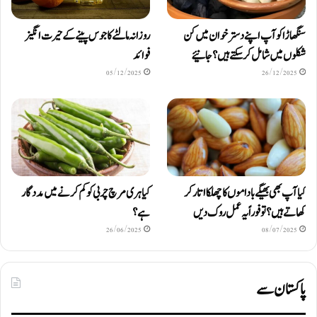
سنگھاڑا کو آپ اپنے دستر خوان میں کن
روزانہ مالٹے کا جوس پینے کے حیرت انگیز
شکلوں میں شامل کرسکتے ہیں ؟ جانیئے
فوائد
05/12/2025
26/12/2025
کیا آپ بھی بھیگے باداموں کا چھلکا اتار کر
کیا ہری مرچ چربی کو کم کرنے میں مددگار
کھاتے ہیں؟ تو فوراً یہ عمل روک دیں
ہے؟
26/06/2025
08/07/2025
پاکستان سے