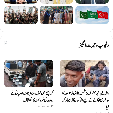
دلچسپ و حیرت انگیز
ٹِنڈ نے بائیومیٹرک ناممکن بنا دی تو مزدور کا
کراچی میں نمک، ڈیٹرجنٹ اور پانی ملے
حاضری لگانے کے لیے انوکھا جگاڑ ایجاد کر
دودھ کی فروخت کا انکشاف
لیا
30/09/2025