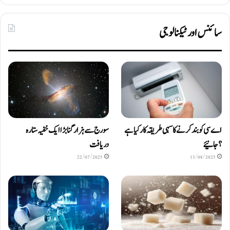
سائنس اور ٹیکنالوجی
اے سی کو بند کرنے کا سہی طریقہ کار کیا ہے
سورج سے ہزار گنا بڑا ایک خفیہ ستارہ
؟ جانیئے
دریافت
22/07/2025
13/08/2025