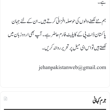
ہے۔
ہم نئے لکھنے والوں کی حوصلہ افزائی کرتے ہیں۔ ان کے لئے جہان
پاکستان ڈاٹ پی کے کا پلیٹ فارم حاضر ہے۔ آپ بھی اردو زبان میں
لکھتے ہیں تو اس ای میل پر تحریر روانہ کریں۔
jehanpakistanweb@gmail.com
جرم کہانی