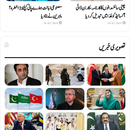
چینی سائنسدانوں کا کارنامہ، کاربن ڈائی
مصنوعی ذہانت ہمارے پانی کیلئے بڑا خطرہ؟
آکسائیڈ کو غذا میں تبدیل کردیا
ماہرین نے بتا دیا
18/07/2025
19/07/2025
تصویری خبریں