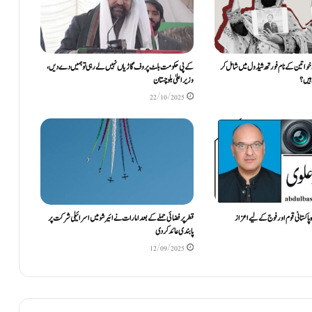
واتین کے نام فورتھ شیڈول میں شامل کر
کے پی حکومت بلٹ پروف گاڑیاں نہیں لےرہی تو ہمیں دے دیں ،
ہیں ؟
وزیر اعلیٰ بلوچستان
22/10/2025
پاکستانی قوم اور فوج کے لیے اعزاز
قطر پر فضائی حملے کے بعد امارات نے ائیر شو میں اسرائیلی شرکت پر
پابندی عائد کردی
12/09/2025