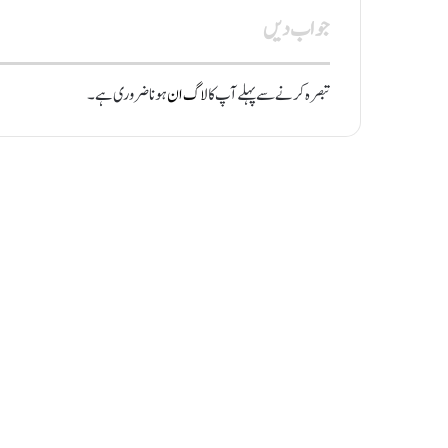
جواب دیں
تبصرہ کرنے سے پہلے آپ کا
لاگ ان
ہونا ضروری ہے۔