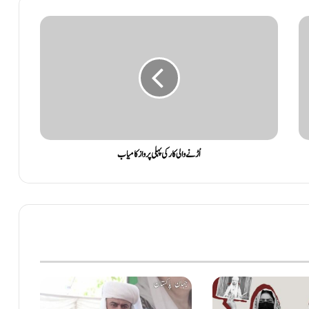
اُڑنے والی کار کی پہلی پرواز کامیاب