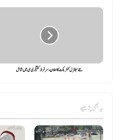
نئے سینٹرل کنٹریکٹ کا اعلان، سرفراز کٹیگری سی میں شامل
یہ بھی پڑھیے