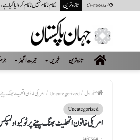
تازہ ترین
نظام ناکام نہیں ناکام کروایاگیا 
اگست 8, 2026 9:07 صبح
صفحہ
تازہ ترین
خبریں
حیرت انگیز
جرم 
اول
صفحہ اول
/
Uncategorized
/
امریکی خاتون اتھلیٹ بھنگ پینے پ
Uncategorized
امریکی خاتون اتھلیٹ بھنگ پینے پر ٹوکیو اولمپک
02/07/2021