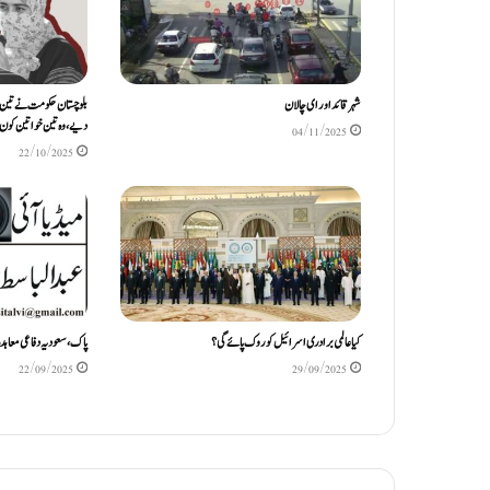
شہر قائد اور ای چالان
بلوچستان حکومت نے تین خ
دیے ، وہ تین خواتین کون 
04/11/2025
22/10/2025
کیا عالمی برادری اسرائیل کو روک پائے گی؟
پاک، سعودیہ دفاعی معاہدہ 
22/09/2025
29/09/2025