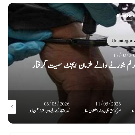
Read Nex
Uncategori
17/02/20
رقم بٹورنے والے ملزمان ایجنٹ سمیت گرفتار
/03/2026
06/05/2026
11/05/2026
پاکستان تحریکِ انصاف کے رہنما مرزا شہزاد اکبر اشتہاری قرار، وارنٹ گرفتاری جاری
معرکہ حق ایکیویٹ ٹرائتھلون مقابلے اختتام پذیر , انفرادی کیٹگری شاہریز خان، ٹیم ایونٹ آرمی نے جیت لیا
تمغہ امتیاز کے لیے نامزد شوٹر محسن نواز کو پی ایس ایل کی اختتامی تقریب میں خراجِ تحسین
پاکستان ہاکی فیڈ