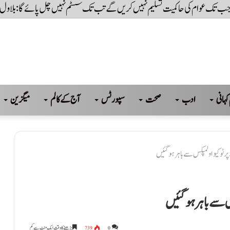
ہے، جب تک عوام کی حاکمیت تسلیم نہیں کریں گے تب تک سسٹم نہیں چل پائےگا: بلاول
کہانی
ادب
صحت
سپورٹس
آج کے کالم
میگزین
ر ٹوکیو اولمپکس سے باہر ہو گئیں
س سے باہر ہو گئیں
0
739
پڑھنے کا وقت ایک منٹ سے کم