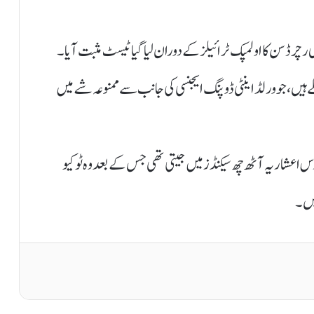
رچرڈسن کا اولمپک ٹرائیلز کے دوران لیا گیا ٹیسٹ مثبت آیا۔
ل کے شواہد ملے ہیں، جو ورلڈ اینٹی ڈوپنگ ایجنسی کی جانب سے ممنوعہ شے میں
ونٹ میں شاکیری نے 100 میٹر ریس دس اعشاریہ آٹھ چھ سیکنڈز میں جیتی تھی جس کے بعد وہ ٹوکیو
یں۔