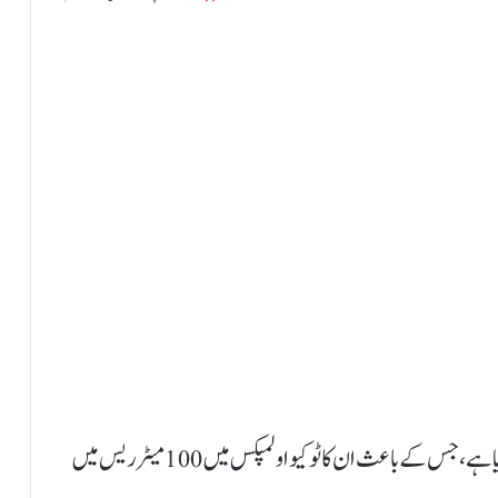
امریکی اسپرنٹر شاکیری رچرڈسن کا ڈوپ ٹیسٹ مثبت آیا ہے، جس کے باعث ان کا ٹوکیو اولمپکس میں 100 میٹر ریس میں