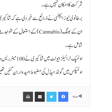
شرکت کا امکان نہیں ہے۔
برطانوی نیوز ایجنسی نے ذرائع سے خبر دی ہے کہ شاکیری 
ان کے بھنگ (Cannabis) کے استعما
شامل ہے۔
اولمپک ٹرائیلز ای
اولمپکس میں گولڈ میڈل کی مضبوط امیدوار بن گئیں تھ
Print
Share via Email
Twitter
Facebook
Share