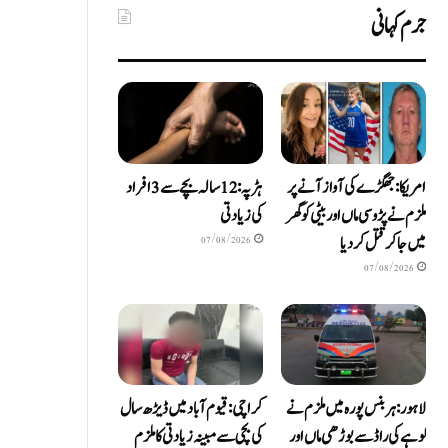
جرم کہانی
امریکا: جھگڑے کی آواز آنے پر
ہڑپہ: 12 سالہ بچے سے 3 افراد
ملزم نے پڑوسی ماں اور بیٹی کو گھر
کی زیادتی
میں جا کر قتل کر دیا
07/08/2026
07/08/2026
لاہور: ہربنس پورہ میں ملزم نے
کراچی: قیوم آباد میں ڈیڑھ سال
لوہے کی راڈ سے بوڑھی ماں اور
کی بچی سے مبینہ زیادتی کا ملزم