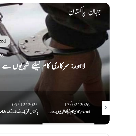
t
zed
26
لاہور: سرکاری کام کیلئے شہریوں سے 
05/12/2025
17/02/2026
04/03/2
ن ہاکی فیڈریشن میڈیا سیل
لاہور: سرکاری کام کیلئے شہریوں سے رقم بٹورنے والے ملزمان ایجنٹ سمیت گرفتار