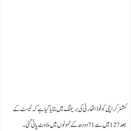
کمشنر کراچی کو فوڈ اتھارٹی کی بریفنگ میں بتایا گیا ہے کہ ٹیسٹ کے
بعد 127 میں سے 71 دودھ کے نمونوں میں ملاوٹ پائی گئی۔