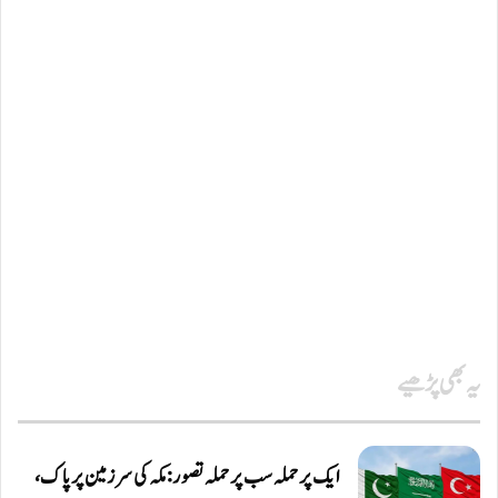
یہ بھی پڑھیے
ایک پر حملہ سب پر حملہ تصور: مکہ کی سرزمین پر پاک،