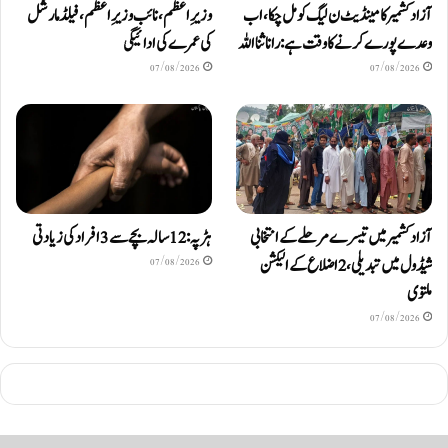
آزاد کشمیر کا مینڈیٹ ن لیگ کو مل چکا، اب
وزیرِاعظم، نائب وزیرِ اعظم، فیلڈ مارشل
وعدے پورے کرنے کا وقت ہے: رانا ثنا اللہ
کی عمرے کی ادائیگی
07/08/2026
07/08/2026
آزادکشمیر میں تیسرے مرحلے کے انتخابی
ہڑپہ: 12 سالہ بچے سے 3 افراد کی زیادتی
شیڈول میں تبدیلی، 2 اضلاع کے الیکشن
07/08/2026
ملتوی
07/08/2026