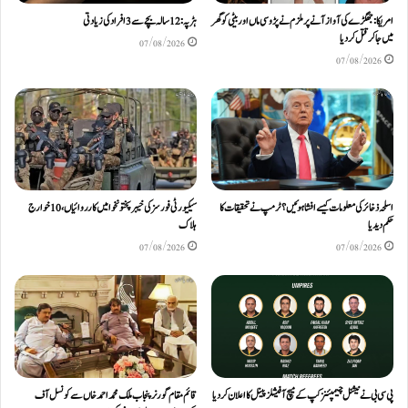
امریکا: جھگڑے کی آواز آنے پر ملزم نے پڑوسی ماں اور بیٹی کو گھر
ہڑپہ: 12 سالہ بچے سے 3 افراد کی زیادتی
میں جا کر قتل کر دیا
07/08/2026
07/08/2026
اسلحہ ذخائر کی معلومات کیسے افشا ہوئیں؟ ٹرمپ نے تحقیقات کا
سیکیورٹی فورسز کی خیبرپختونخوا میں کارروائیاں، 10 خوارج
حکم دیدیا
ہلاک
07/08/2026
07/08/2026
پی سی بی نے نیشنل چیمپئنز کپ کے میچ آفیشلز پینل کا اعلان کر دیا
قائم مقام گورنر پنجاب ملک محمد احمد خاں سے کونسل آف