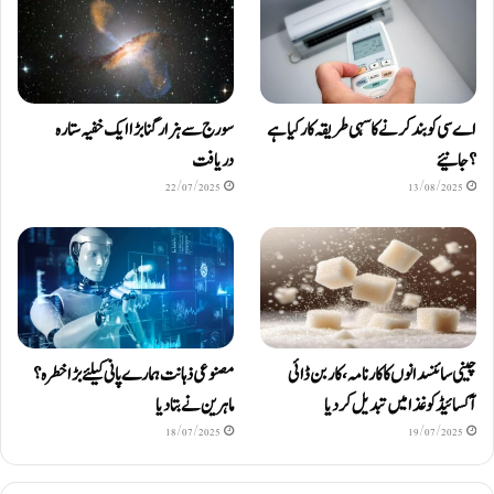
اے سی کو بند کرنے کا سہی طریقہ کار کیا ہے
سورج سے ہزار گنا بڑا ایک خفیہ ستارہ
؟ جانیئے
دریافت
22/07/2025
13/08/2025
چینی سائنسدانوں کا کارنامہ، کاربن ڈائی
مصنوعی ذہانت ہمارے پانی کیلئے بڑا خطرہ؟
آکسائیڈ کو غذا میں تبدیل کردیا
ماہرین نے بتا دیا
18/07/2025
19/07/2025