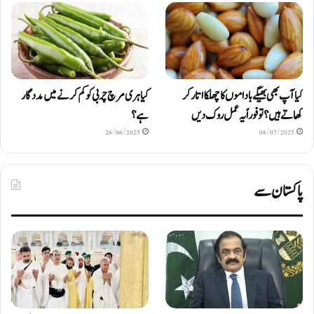
کیا آپ بھی بھیگے باداموں کا چھلکا اتار کر
کیا ہری مرچ چربی کو کم کرنے میں مددگار
کھاتے ہیں؟ تو فوراً یہ عمل روک دیں
ہے؟
26/06/2025
08/07/2025
پاکستان سے