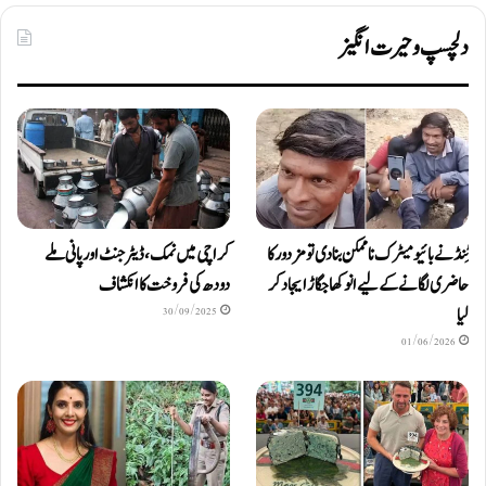
دلچسپ و حیرت انگیز
ٹِنڈ نے بائیومیٹرک ناممکن بنا دی تو مزدور کا
کراچی میں نمک، ڈیٹرجنٹ اور پانی ملے
حاضری لگانے کے لیے انوکھا جگاڑ ایجاد کر
دودھ کی فروخت کا انکشاف
لیا
30/09/2025
01/06/2026