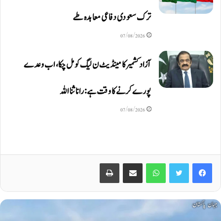
ترک سعودی دفاعی معاہدہ طے
07/08/2026
آزاد کشمیر کا مینڈیٹ ن لیگ کو مل چکا، اب وعدے
پورے کرنے کا وقت ہے: رانا ثنا اللہ
07/08/2026
Print
Share via Email
WhatsApp
Twitter
Facebook