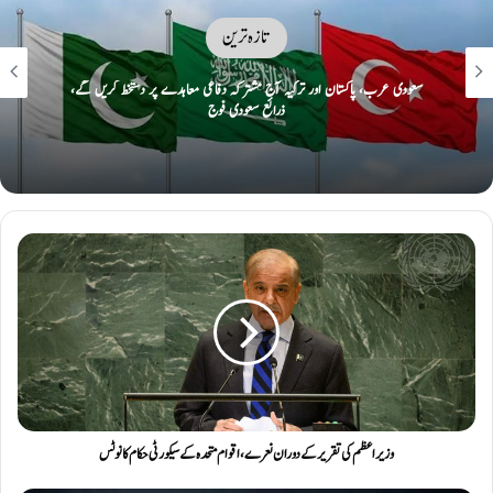
تازہ ترین
آزادکشمیر میں تیسرے مرحلے کے انتخابی شیڈول میں تبدیلی، 2 اضلاع کے الیکشن
ملتوی
وزیر اعظم کی تقریر کے دوران نعرے، اقوام متحدہ کے سیکورٹی حکام کا نوٹس