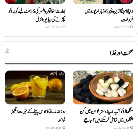
دنیا کا مہنگا ترین پنیر 36 ہزار یورو میں
بھارت: خاتون افسر کی 16 فٹ لمبے کوبرا کو
فروخت
پکڑنے کی ویڈیو وائرل
09/07/2025
09/07/2025
صحت اور غذا
سنگھاڑا کو آپ اپنے دستر خوان میں کن
روزانہ مالٹے کا جوس پینے کے حیرت انگیز
شکلوں میں شامل کرسکتے ہیں ؟ جانیئے
فوائد
05/12/2025
26/12/2025