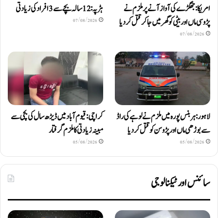
امریکا: جھگڑے کی آواز آنے پر ملزم نے
ہڑپہ: 12 سالہ بچے سے 3 افراد کی زیادتی
پڑوسی ماں اور بیٹی کو گھر میں جا کر قتل کر دیا
07/08/2026
07/08/2026
لاہور: ہربنس پورہ میں ملزم نے لوہے کی راڈ
کراچی: قیوم آباد میں ڈیڑھ سال کی بچی سے
سے بوڑھی ماں اور پڑوسن کو قتل کر دیا
مبینہ زیادتی کا ملزم گرفتار
05/08/2026
05/08/2026
سائنس اور ٹیکنالوجی