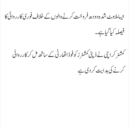
ایسا ملاوٹ شدہ دودھ فروخت کرنے والوں کے خلاف فوری کارروائی کا
فیصلہ کیا گیا ہے۔
کمشنر کراچی نے ڈپٹی کمشنرز کو فوڈ اتھارٹی کے ساتھ مل کر کارروائی
کرنے کی ہدایت کردی ہے