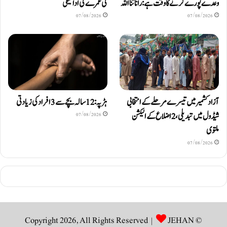
وعدے پورے کرنے کا وقت ہے: رانا ثنا اللہ
کی عمرے کی ادائیگی
07/08/2026
07/08/2026
آزادکشمیر میں تیسرے مرحلے کے انتخابی
ہڑپہ: 12 سالہ بچے سے 3 افراد کی زیادتی
شیڈول میں تبدیلی، 2 اضلاع کے الیکشن
07/08/2026
ملتوی
07/08/2026
JEHAN
© Copyright 2026, All Rights Reserved |