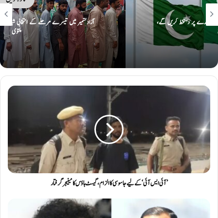
آزادکشمیر میں تیسرے مرحلے کے انتخابی شیڈول میں تبدیلی، 2 اضلاع کے الیکشن
ملتوی
’آئی ایس آئی‘کے لیے جاسوسی کا الزام ، گیسٹ ہاؤس کا مینیجر گرفتار