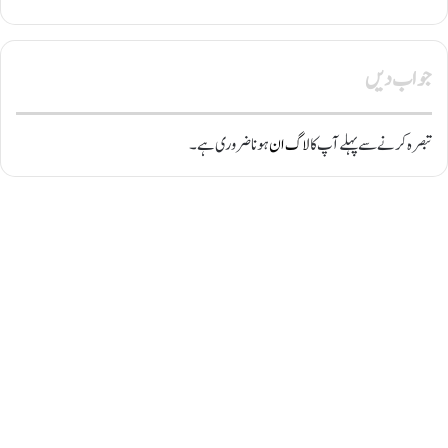
جواب دیں
تبصرہ کرنے سے پہلے آپ کا
لاگ ان
ہونا ضروری ہے۔