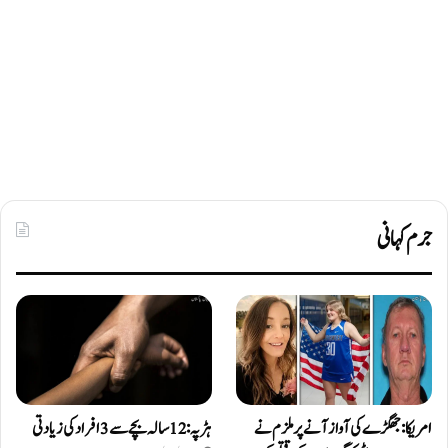
جرم کہانی
امریکا: جھگڑے کی آواز آنے پر ملزم نے
ہڑپہ: 12 سالہ بچے سے 3 افراد کی زیادتی