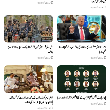
میں جا کر قتل کر دیا
07/08/2026
07/08/2026
اسلحہ ذخائر کی معلومات کیسے افشا ہوئیں؟ ٹرمپ نے تحقیقات کا
سیکیورٹی فورسز کی خیبرپختونخوا میں کارروائیاں، 10 خوارج
حکم دیدیا
ہلاک
07/08/2026
07/08/2026
پی سی بی نے نیشنل چیمپئنز کپ کے میچ آفیشلز پینل کا اعلان کر دیا
قائم مقام گورنر پنجاب ملک محمد احمد خاں سے کونسل آف
پاکستان نیوز پیپر ایڈیٹرزوفد کی ملاقات
07/08/2026
07/08/2026