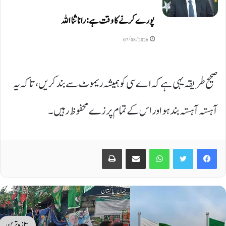
پورے کرنے کا وقت ہے: رانا ثنا اللہ
07/08/2026
صحیح طریقہ یہی ہے کہ اے سی کو ہمیشہ ریموٹ سے بند کریں، تاکہ یہ
آہستہ آہستہ بند ہو اور اس کے تمام پرزے محفوظ رہیں۔
Print
Share via Email
WhatsApp
Twitter
Facebook
تازہ ترین