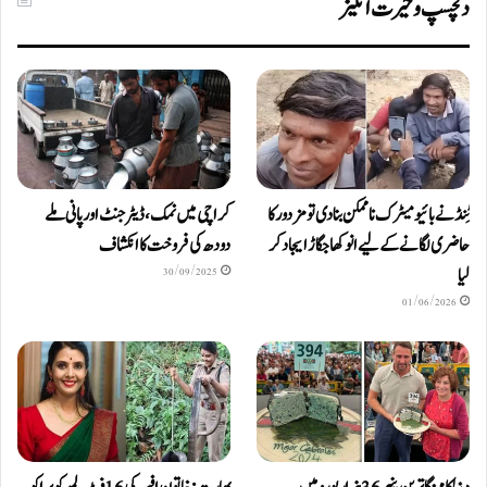
دلچسپ و حیرت انگیز
ٹِنڈ نے بائیومیٹرک ناممکن بنا دی تو مزدور کا
کراچی میں نمک، ڈیٹرجنٹ اور پانی ملے
حاضری لگانے کے لیے انوکھا جگاڑ ایجاد کر
دودھ کی فروخت کا انکشاف
لیا
30/09/2025
01/06/2026