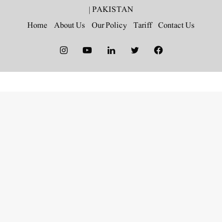
|
PAKISTAN
Home
About Us
Our Policy
Tariff
Contact Us
Instagram
YouTube
LinkedIn
Twitter
Facebook