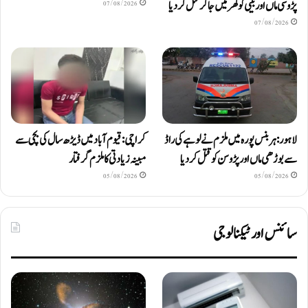
پڑوسی ماں اور بیٹی کو گھر میں جا کر قتل کر دیا
07/08/2026
07/08/2026
لاہور: ہربنس پورہ میں ملزم نے لوہے کی راڈ
کراچی: قیوم آباد میں ڈیڑھ سال کی بچی سے
سے بوڑھی ماں اور پڑوسن کو قتل کر دیا
مبینہ زیادتی کا ملزم گرفتار
05/08/2026
05/08/2026
سائنس اور ٹیکنالوجی