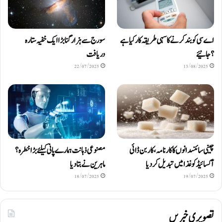
اے سی کو بند کرنے کا سہی طریقہ کار کیا ہے
سورج سے ہزار گنا بڑا ایک خفیہ ستارہ
؟ جانیئے
دریافت
22/07/2025
13/08/2025
چینی سائنسدانوں کا کارنامہ، کاربن ڈائی
مصنوعی ذہانت ہمارے پانی کیلئے بڑا خطرہ؟
آکسائیڈ کو غذا میں تبدیل کردیا
ماہرین نے بتا دیا
18/07/2025
19/07/2025
تصویری خبریں