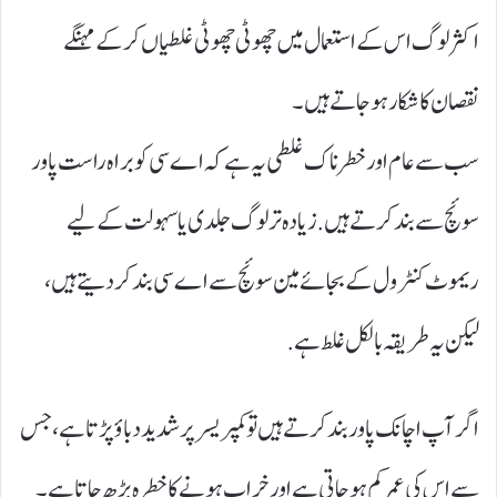
اکثر لوگ اس کے استعمال میں چھوٹی چھوٹی غلطیاں کر کے مہنگے
نقصان کا شکار ہو جاتے ہیں ۔
سب سے عام اور خطرناک غلطی یہ ہے کہ اے سی کو براہ راست پاور
سوئچ سے بند کرتے ہیں . زیادہ تر لوگ جلدی یا سہولت کے لیے
ریموٹ کنٹرول کے بجائے مین سوئچ سے اے سی بند کر دیتے ہیں،
لیکن یہ طریقہ بالکل غلط ہے.
اگر آپ اچانک پاور بند کرتے ہیں تو کمپریسر پر شدید دباؤ پڑتا ہے، جس
سے اس کی عمر کم ہو جاتی ہے اور خراب ہونے کا خطرہ بڑھ جاتا ہے۔