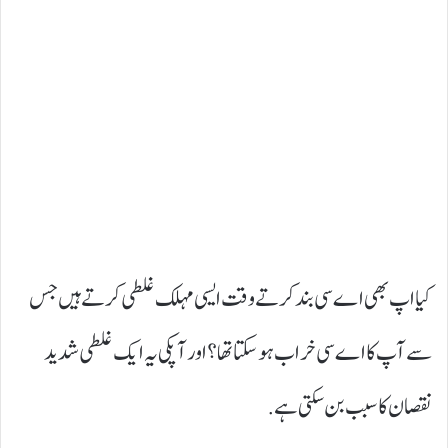
کیا اپ بھی اے سی بند کرتے وقت ایسی مہلک غلطی کرتے ہیں جس
سے آپ کا اے سی خراب ہو سکتا تھا ؟ اور آپکی یہ ایک غلطی شدید
نقصان کا سبب بن سکتی ہے .