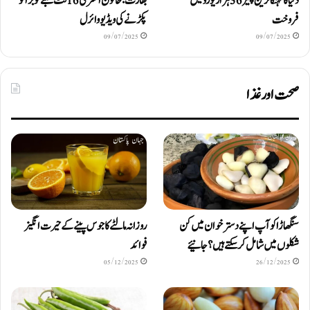
دنیا کا مہنگا ترین پنیر 36 ہزار یورو میں
بھارت: خاتون افسر کی 16 فٹ لمبے کوبرا کو
فروخت
پکڑنے کی ویڈیو وائرل
09/07/2025
09/07/2025
صحت اور غذا
سنگھاڑا کو آپ اپنے دستر خوان میں کن
روزانہ مالٹے کا جوس پینے کے حیرت انگیز
شکلوں میں شامل کرسکتے ہیں ؟ جانیئے
فوائد
05/12/2025
26/12/2025