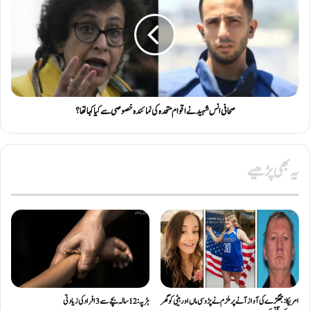
صحافی انس شہید نے اقوام متحدہ کی نمائندہ خصوصی سے کیا کہا تھا ؟
یہ بھی پڑھیے
امریکا: جھگڑے کی آواز آنے پر ملزم نے پڑوسی ماں اور بیٹی کو گھر
ہڑپہ: 12 سالہ بچے سے 3 افراد کی زیادتی