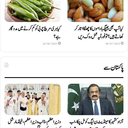
کیا آپ بھی بھیگے باداموں کا چھلکا اتار کر
کیا ہری مرچ چربی کو کم کرنے میں مددگار
کھاتے ہیں؟ تو فوراً یہ عمل روک دیں
ہے؟
26/06/2025
08/07/2025
پاکستان سے
آزاد کشمیر کا مینڈیٹ ن لیگ کو مل چکا، اب
وزیرِاعظم، نائب وزیرِ اعظم، فیلڈ مارشل