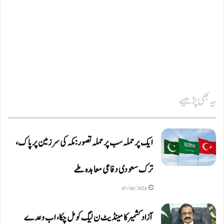
یہ بھی پڑھیے
ایک پر حملہ سب پر حملہ تصور: مکہ کی سرزمین پر پاک،
ترک سعودی دفاعی معاہدہ طے
07/08/2026
آزاد کشمیر کا مینڈیٹ ن لیگ کو مل چکا، اب وعدے