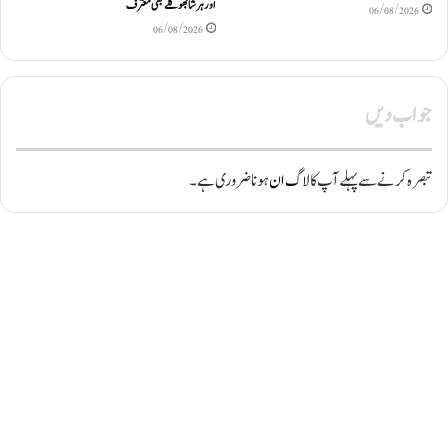
اور ہرشا بھوگلے بھی معترف
06/08/2026
06/08/2026
جواب دیں
تبصرہ کرنے سے پہلے آپ کا
لاگ ان
ہونا ضروری ہے۔