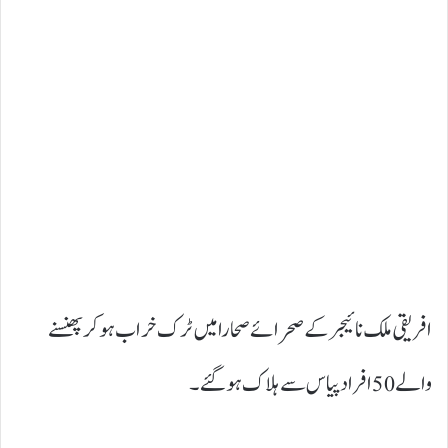
افریقی ملک نائیجر کے صحرائے صحارا میں ٹرک خراب ہو کر پھنسنے
والے 50 افراد پیاس سے ہلاک ہو گئے۔