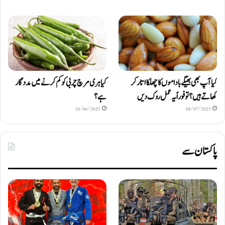
کیا آپ بھی بھیگے باداموں کا چھلکا اتار کر
کیا ہری مرچ چربی کو کم کرنے میں مددگار
کھاتے ہیں؟ تو فوراً یہ عمل روک دیں
ہے؟
26/06/2025
08/07/2025
پاکستان سے