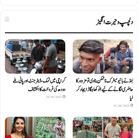
دلچسپ و حیرت انگیز
ٹِنڈ نے بائیومیٹرک ناممکن بنا دی تو مزدور کا
کراچی میں نمک، ڈیٹرجنٹ اور پانی ملے
حاضری لگانے کے لیے انوکھا جگاڑ ایجاد کر
دودھ کی فروخت کا انکشاف
لیا
30/09/2025
01/06/2026