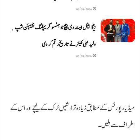
06/08/2026
نیگا بیٹل ایٹ دی بیچ جوجٹسو گریپلنگ چیمپئن شپ ٜ
ولید علی کلیئر نے تاریخ رقم کر دی
06/08/2026
میڈیا رپورٹس کے مطابق زیادہ تر لاشیں ٹرک کے نیچے اور اس کے
اطراف سے ملیں۔