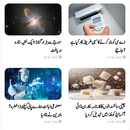
اے سی کو بند کرنے کا سہی طریقہ کار کیا ہے
سورج سے ہزار گنا بڑا ایک خفیہ ستارہ
؟ جانیئے
دریافت
22/07/2025
13/08/2025
چینی سائنسدانوں کا کارنامہ، کاربن ڈائی
مصنوعی ذہانت ہمارے پانی کیلئے بڑا خطرہ؟
آکسائیڈ کو غذا میں تبدیل کردیا
ماہرین نے بتا دیا
18/07/2025
19/07/2025