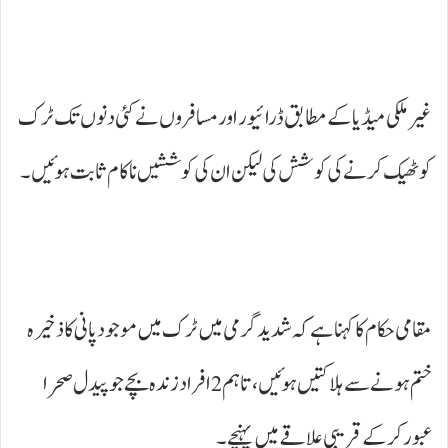
غیر ملکی میڈیا کے مطابق ڈرائیور اور مسافروں نے کئی دنوں تک ٹرک
کو ٹھیک کرنے کی کوشش کی لیکن ان کی کوششیں ناکام ثابت ہوئیں۔
مقامی حکام کا کہنا ہے کہ شدید گرمی میں ٹرک میں موجود پانی کا ذخیرہ
ختم ہونے سے ہلاکتیں ہوئیں، تاہم 2 افراد زندہ بچے جو پیدل صحرا
عبور کر کے قریبی علاقے میں پہنچے۔