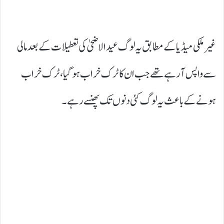
غیر ملکی میڈیا کے مطابق یہ لوگ عیدالاضحیٰ کی تعطیلات کے بعد مالی
سے واپس آ رہے تھے جب ان کا ٹرک خراب ہو گیا، ٹرک خراب
ہونے کے باعث یہ لوگ کئی دنوں تک پھنسے رہے۔