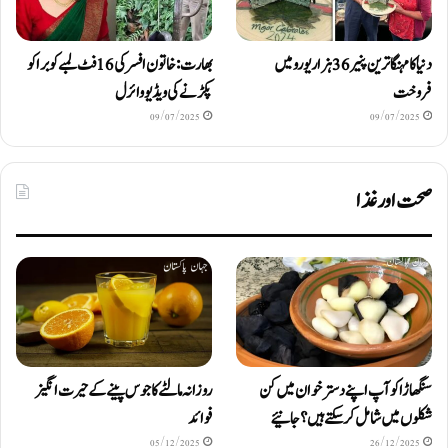
دنیا کا مہنگا ترین پنیر 36 ہزار یورو میں
بھارت: خاتون افسر کی 16 فٹ لمبے کوبرا کو
فروخت
پکڑنے کی ویڈیو وائرل
09/07/2025
09/07/2025
صحت اور غذا
سنگھاڑا کو آپ اپنے دستر خوان میں کن
روزانہ مالٹے کا جوس پینے کے حیرت انگیز
شکلوں میں شامل کرسکتے ہیں ؟ جانیئے
فوائد
05/12/2025
26/12/2025