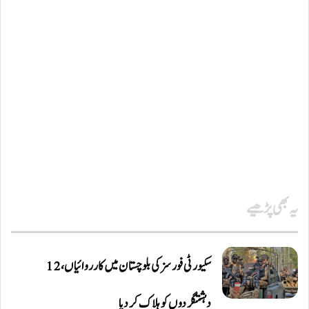
یہ بھی پڑھیے
سکیورٹی فورسز کی بلوچستان میں کارروائیاں، 12
دہشتگردوں کو ہلاک کردیا