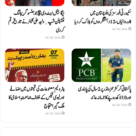
سکیورٹی فورسز کی بلوچستان میں
نیگا بیٹل ایٹ دی بیچ جوجٹسو گریپلنگ
کارروائیاں، 12 دہشتگردوں کو ہلاک کردیا
چیمپئن شپ ٜ ولید علی کلیئر نے تاریخ رقم
کر دی
06/08/2026
06/08/2026
پاکستانی کرکٹر حمزہ نذر پر 2 سال کی پابندی
پٹرولیم مصنوعات کی قیمتوں میں اضافے
اور 10 لاکھ روپےکا جرمانہ عائد
اور لیوی ٹیکس کے خلاف جماعتِ اسلامی کا
ملک گیر احتجاج
06/08/2026
06/08/2026