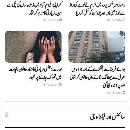
لاہور: ہربنس پورہ میں ملزم نے لوہے کی راڈ
کراچی: قیوم آباد میں ڈیڑھ سال کی بچی سے
سے بوڑھی ماں اور پڑوسن کو قتل کر دیا
مبینہ زیادتی کا ملزم گرفتار
05/08/2026
05/08/2026
بوائے فرینڈ سے جھگڑے کے بعد 18 ویں
بھارت: جنسی زیادتی کا شکار خاتون پنچایت
منزل سے چھلانگ لگانے والی خاتون کرشماتی
میں تھوک چاٹنے پر مجبور
طور پر زندہ بچ گئی
04/08/2026
04/08/2026
سائنس اور ٹیکنالوجی