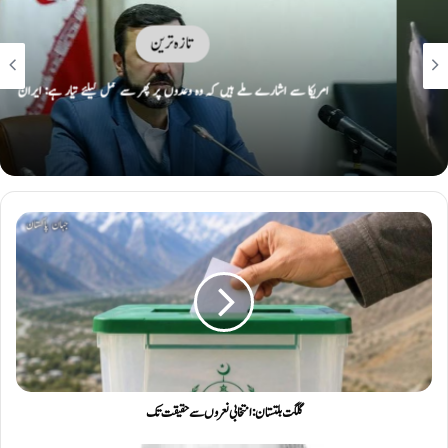
تازہ ترین
امریکا سے اشارے ملے ہیں کہ وہ وعدوں پر پھر سے عمل کیلئے تیار ہے: ایران
گلگت بلتستان: انتخابی نعروں سے حقیقت تک