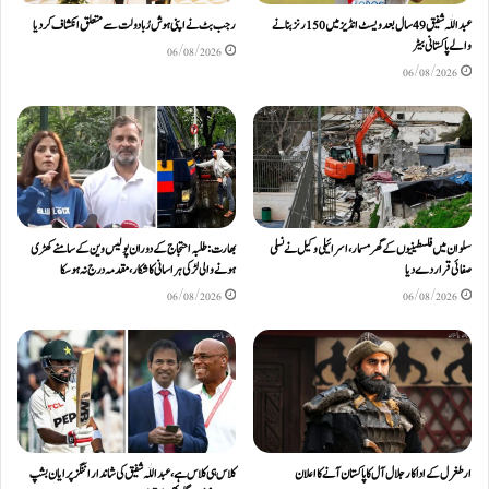
عبداللّٰہ شفیق 49 سال بعد ویسٹ انڈیز میں 150 رنز بنانے
رجب بٹ نے اپنی ہوش رُبا دولت سے متعلق انکشاف کردیا
والے پاکستانی بیٹر
06/08/2026
06/08/2026
سلوان میں فلسطینیوں کے گھر مسمار، اسرائیلی وکیل نے نسلی
بھارت: طلبہ احتجاج کے دوران پولیس وین کے سامنے کھڑی
صفائی قرار دے دیا
ہونے والی لڑکی ہراسانی کا شکار، مقدمہ درج نہ ہوسکا
06/08/2026
06/08/2026
ارطغرل کے اداکار جلال آل کا پاکستان آنے کا اعلان
کلاس ہی کلاس ہے، عبد اللّٰہ شفیق کی شاندار اننگز پر ایان بشپ