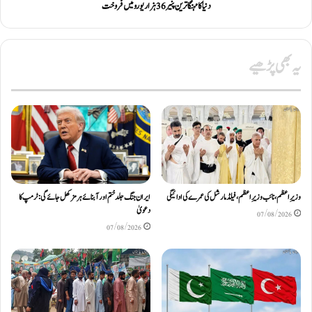
دنیا کا مہنگا ترین پنیر 36 ہزار یورو میں فروخت
یہ بھی پڑھیے
وزیرِاعظم، نائب وزیرِ اعظم، فیلڈ مارشل کی عمرے کی ادائیگی
ایران جنگ جلد ختم اور آبنائے ہرمز کھل جائے گی: ٹرمپ کا
دعویٰ
07/08/2026
07/08/2026