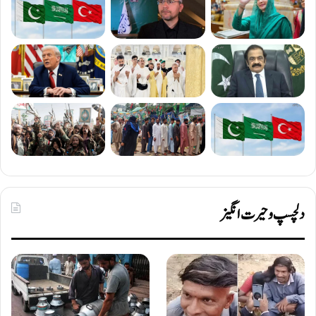
دلچسپ و حیرت انگیز