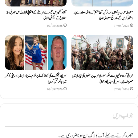
سعودی عرب، پاکستان اور ترکیہ آج مشترکہ دفاعی معاہدے پر
آزادکشمیر میں تیسرے مرحلے کے انتخابی شیڈول میں تبدیلی، 2
دستخط کریں گے، ذرائع سعودی فوج
اضلاع کے الیکشن ملتوی
07/08/2026
07/08/2026
عراقی گروہ حوثیوں سے ملکر سعودی عرب پر حملوں کی تیاری میں
امریکا: جھگڑے کی آواز آنے پر ملزم نے پڑوسی ماں اور بیٹی کو گھر
مصروف ہیں: امریکی میڈیا کا دعویٰ
میں جا کر قتل کر دیا
07/08/2026
07/08/2026
جواب دیں
تبصرہ کرنے سے پہلے آپ کا
لاگ ان
ہونا ضروری ہے۔