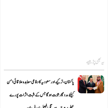
یہ بھی پڑھیے
پاکستان، ترکیے اور سعودیہ کا دفاعی معاہدہ علاقائی امن
کیلئے مددگار ثابت ہوگا جس کے مثبت اثرات پورے