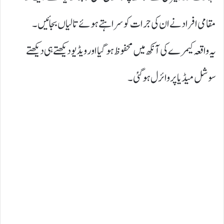
مقامی افراد نے ان کی جرات کو سراہتے ہوئے تالیاں بجائیں۔
یہ واقعہ کیمرے کی آنکھ میں محفوظ ہو گیا اور ویڈیو دیکھتے ہی دیکھتے
سوشل میڈیا پر وائرل ہوگئی۔