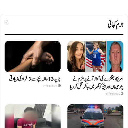
جرم کہانی
امریکا: جھگڑے کی آواز آنے پر ملزم نے
ہڑپہ: 12 سالہ بچے سے 3 افراد کی زیادتی
پڑوسی ماں اور بیٹی کو گھر میں جا کر قتل کر دیا
07/08/2026
07/08/2026