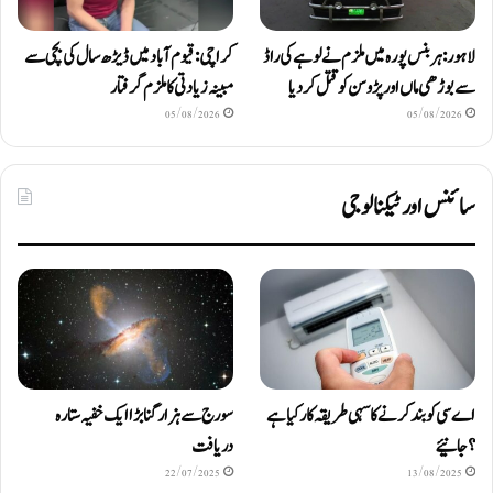
لاہور: ہربنس پورہ میں ملزم نے لوہے کی راڈ
کراچی: قیوم آباد میں ڈیڑھ سال کی بچی سے
سے بوڑھی ماں اور پڑوسن کو قتل کر دیا
مبینہ زیادتی کا ملزم گرفتار
05/08/2026
05/08/2026
سائنس اور ٹیکنالوجی
اے سی کو بند کرنے کا سہی طریقہ کار کیا ہے
سورج سے ہزار گنا بڑا ایک خفیہ ستارہ
؟ جانیئے
دریافت
22/07/2025
13/08/2025