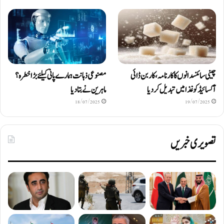
چینی سائنسدانوں کا کارنامہ، کاربن ڈائی
مصنوعی ذہانت ہمارے پانی کیلئے بڑا خطرہ؟
آکسائیڈ کو غذا میں تبدیل کردیا
ماہرین نے بتا دیا
18/07/2025
19/07/2025
تصویری خبریں