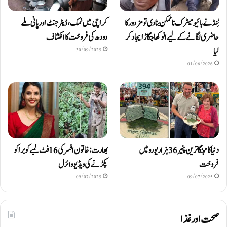
ٹِنڈ نے بائیومیٹرک ناممکن بنا دی تو مزدور کا
کراچی میں نمک، ڈیٹرجنٹ اور پانی ملے
حاضری لگانے کے لیے انوکھا جگاڑ ایجاد کر
دودھ کی فروخت کا انکشاف
لیا
30/09/2025
01/06/2026
دنیا کا مہنگا ترین پنیر 36 ہزار یورو میں
بھارت: خاتون افسر کی 16 فٹ لمبے کوبرا کو
فروخت
پکڑنے کی ویڈیو وائرل
09/07/2025
09/07/2025
صحت اور غذا