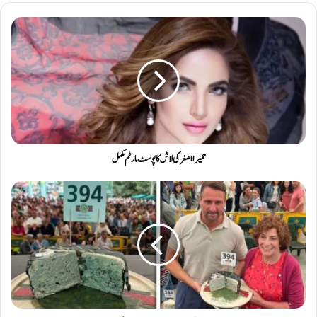
حمیرا اصغر کی لاش کا پوسٹ مارٹم مکمل