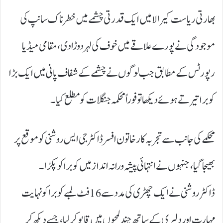
بھارتی ریاست کیرالا میں ایک قدرتی چشمے میں خطرناک سانپ کی
موجودگی نے پورے علاقے میں خوف کی لہر دوڑا دی، مقامی میڈیا
رپورٹس کے مطابق جب لوگوں نے چشمے کے شفاف پانی میں ایک بڑا
کوبرا تیرتے ہوئے دیکھا تو فوراً محکمہ جنگلات کو مطلع کیا۔
محکمے کی جانب سے تجربہ کار خاتون افسر ڈاکٹر جی ایس روشنی کو موقع پر
بھیجا گیا، جنہوں نے انتہائی پیشہ ورانہ انداز میں کوبرا کو پکڑا۔
ڈاکٹر روشنی نے ایک چھڑی کی مدد سے 16 فٹ لمبے کوبرا کو نہایت
مہارت اور دلیری کے ساتھ چند لمحوں میں قابو کر لیا، جسے دیکھ کر