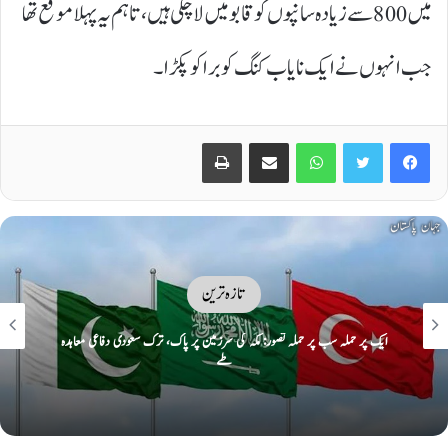
میں 800 سے زیادہ سانپوں کو قابو میں لا چکی ہیں، تاہم یہ پہلا موقع تھا
جب انہوں نے ایک نایاب کنگ کوبرا کو پکڑا۔
Print
Share via Email
WhatsApp
Twitter
Facebook
تازہ ترین
ایک پر حملہ سب پر حملہ تصور: مکہ کی سرزمین پر پاک، ترک سعودی دفاعی معاہدہ
طے