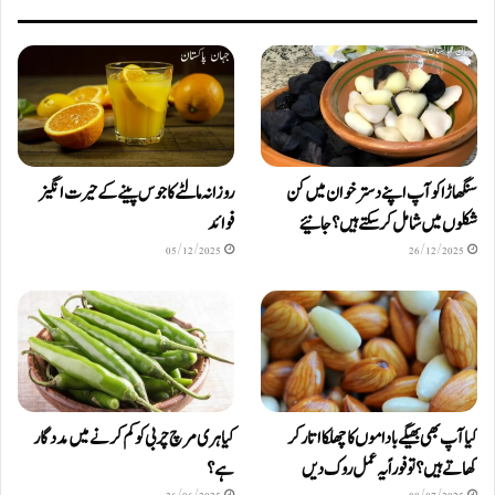
سنگھاڑا کو آپ اپنے دستر خوان میں کن
روزانہ مالٹے کا جوس پینے کے حیرت انگیز
شکلوں میں شامل کرسکتے ہیں ؟ جانیئے
فوائد
05/12/2025
26/12/2025
کیا آپ بھی بھیگے باداموں کا چھلکا اتار کر
کیا ہری مرچ چربی کو کم کرنے میں مددگار
کھاتے ہیں؟ تو فوراً یہ عمل روک دیں
ہے؟