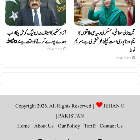
آزاد کشمیر کا مینڈیٹ ن لیگ کو مل چکا، اب
تین بڑی معاشی، عسکری و سیاسی طاقتوں کا
وعدے پورے کرنے کا وقت ہے: رانا ثنا اللہ
یکجا ہونا پوری امت کیلئے خوشخبری ہے: مریم
نواز
07/08/2026
07/08/2026
JEHAN
© Copyright 2026, All Rights Reserved |
|
PAKISTAN
Home
About Us
Our Policy
Tariff
Contact Us