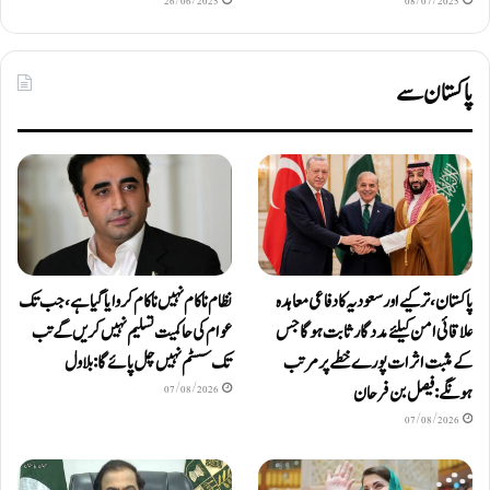
26/06/2025
08/07/2025
پاکستان سے
پاکستان، ترکیے اور سعودیہ کا دفاعی معاہدہ
نظام ناکام نہیں ناکام کروایاگیا ہے، جب تک
علاقائی امن کیلئے مددگار ثابت ہوگا جس
عوام کی حاکمیت تسلیم نہیں کریں گے تب
کے مثبت اثرات پورے خطے پر مرتب
تک سسٹم نہیں چل پائےگا: بلاول
ہونگے: فیصل بن فرحان
07/08/2026
07/08/2026