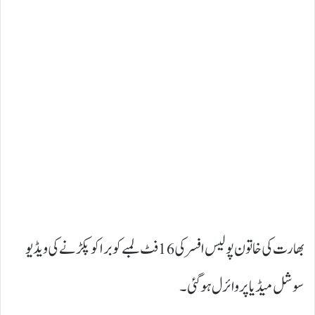
بھارت کی خاتون پولیس افسر کی 16 فٹ لمبے کوبرا کو پکڑنے کی ویڈیو
سوشل میڈیا پر وائرل ہوگئی۔