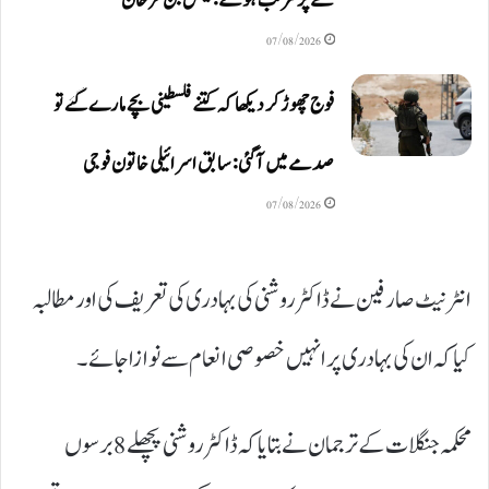
خطے پر مرتب ہونگے: فیصل بن فرحان
07/08/2026
فوج چھوڑ کر دیکھا کہ کتنے فلسطینی بچے مارے گئے تو
صدمے میں آگئی: سابق اسرائیلی خاتون فوجی
07/08/2026
انٹرنیٹ صارفین نے ڈاکٹر روشنی کی بہادری کی تعریف کی اور مطالبہ
کیا کہ ان کی بہادری پر انہیں خصوصی انعام سے نوازا جائے۔
محکمہ جنگلات کے ترجمان نے بتایا کہ ڈاکٹر روشنی پچھلے 8 برسوں