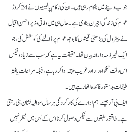
جواب دینے میں ناکام رہی ہیں۔ ان کی ناکام پالیسیوں نے 24کروڑ
عوام کی زندگی اجیرن بنا دی ہے۔ حال ہی میں وفاقی وزیر احسن اقبال
نے پیٹرول کی بڑھتی قیمتوں کا بوجھ عوام پر ڈالنے کی کوشش کی، جو
ایک غیر ذمہ دارانہ بیان تھا۔ حقیقت یہ ہے کہ سب سے زیادہ ٹیکس
اس وقت تنخواہ دار اور غریب طبقہ ادا کر رہا ہے، جبکہ مراعات یافتہ
طبقات بدستور فائدہ اٹھا رہے ہیں۔
ایف بی آر جیسے اہم ادارے کی کارکردگی ہر سال سوالیہ نشان بنی رہتی
ہے۔ طاقتور طبقوں سے ٹیکس وصول کرنا اس کے بس میں نظر نہیں