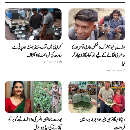
ٹِنڈ نے بائیومیٹرک ناممکن بنا دی تو مزدور کا
کراچی میں نمک، ڈیٹرجنٹ اور پانی ملے
حاضری لگانے کے لیے انوکھا جگاڑ ایجاد کر
دودھ کی فروخت کا انکشاف
لیا
30/09/2025
01/06/2026
دنیا کا مہنگا ترین پنیر 36 ہزار یورو میں
بھارت: خاتون افسر کی 16 فٹ لمبے کوبرا کو
فروخت
پکڑنے کی ویڈیو وائرل