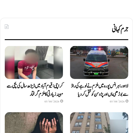
جرم کہانی
لاہور: ہربنس پورہ میں ملزم نے لوہے کی راڈ
کراچی: قیوم آباد میں ڈیڑھ سال کی بچی سے
سے بوڑھی ماں اور پڑوسن کو قتل کر دیا
مبینہ زیادتی کا ملزم گرفتار
05/08/2026
05/08/2026