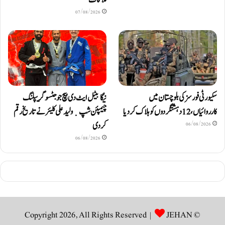
ملاقات
07/08/2026
سکیورٹی فورسز کی بلوچستان میں
نیگا بیٹل ایٹ دی بیچ جوجٹسو گریپلنگ
کارروائیاں، 12 دہشتگردوں کو ہلاک کردیا
چیمپئن شپ ٜ ولید علی کلیئر نے تاریخ رقم
کر دی
06/08/2026
06/08/2026
JEHAN
© Copyright 2026, All Rights Reserved |