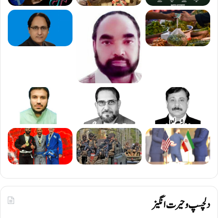
دلچسپ و حیرت انگیز