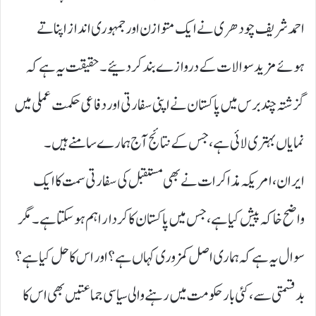
احمد شریف چودھری نے ایک متوازن اور جمہوری انداز اپناتے
ہوئے مزید سوالات کے دروازے بند کر دئیے۔ حقیقت یہ ہے کہ
گزشتہ چند برس میں پاکستان نے اپنی سفارتی اور دفاعی حکمت عملی میں
نمایاں بہتری لائی ہے، جس کے نتائج آج ہمارے سامنے ہیں۔
ایران، امریکہ مذاکرات نے بھی مستقبل کی سفارتی سمت کا ایک
واضح خاکہ پیش کیا ہے، جس میں پاکستان کا کردار اہم ہو سکتا ہے۔ مگر
سوال یہ ہے کہ ہماری اصل کمزوری کہاں ہے؟ اور اس کا حل کیا ہے؟
بدقسمتی سے، کئی بار حکومت میں رہنے والی سیاسی جماعتیں بھی اس کا