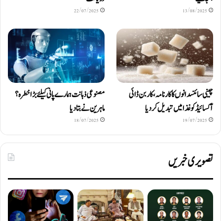
22/07/2025
13/08/2025
چینی سائنسدانوں کا کارنامہ، کاربن ڈائی
مصنوعی ذہانت ہمارے پانی کیلئے بڑا خطرہ؟
آکسائیڈ کو غذا میں تبدیل کردیا
ماہرین نے بتا دیا
18/07/2025
19/07/2025
تصویری خبریں