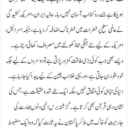
ہو چکا ہے جسے روکنا اب آسان نہیں رہا۔ حالیہ ایران، امریکہ کشیدگی
نے عالمی سطح پر خطرات میں خطرناک اضافہ کر دیا ہے، جبکہ اسرائیل،
امریکہ کے لیے نئے جنگی محاذ کھولنے میں مصروف دکھائی دیتا ہے۔
ویسے بھی جب کوئی بڑی طاقت کمزور پڑتی ہے تو دوسروں کے لیے جگہ
خود بخود بن جاتی ہے، اور یہی خلا اب چین کے لیے پیدا کیا جا رہا ہے۔
دنیا کی تباہی کوئی اتفاق نہیں، بلکہ ایک طے شدہ حقیقت ہے، جس کی
نشان دہی قرآن بھی کرتا ہے۔ گزشتہ برس انہی دنوں بھارت کی
جارحیت کو خاک میں ملا کر پاکستان نے یہ ثابت کیا کہ وہ ایک مضبوط