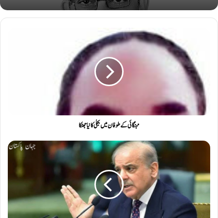
مہنگائی کے طوفان میں بجلی کا نیا جھٹکا