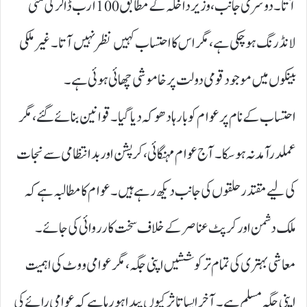
آتا۔ دوسری جانب، وزیر داخلہ کے مطابق 100ارب ڈالر کی منی
لانڈرنگ ہو چکی ہے، مگر اس کا احتساب کہیں نظر نہیں آتا۔ غیر ملکی
بینکوں میں موجود قومی دولت پر خاموشی چھائی ہوئی ہے۔
احتساب کے نام پر عوام کو بارہا دھوکہ دیا گیا۔ قوانین بنائے گئے، مگر
عملدرآمد نہ ہو سکا۔ آج عوام مہنگائی، کرپشن اور بدانتظامی سے نجات
کی لیے مقتدر حلقوں کی جانب دیکھ رہے ہیں۔ عوام کا مطالبہ ہے کہ
ملک دشمن اور کرپٹ عناصر کے خلاف سخت کارروائی کی جائے۔
معاشی بہتری کی تمام تر کوششیں اپنی جگہ، مگر عوامی ووٹ کی اہمیت
اپنی جگہ مسلم ہے۔ آخر ایسا تاثر کیوں پیدا ہو رہا ہے کہ عوامی رائے کی