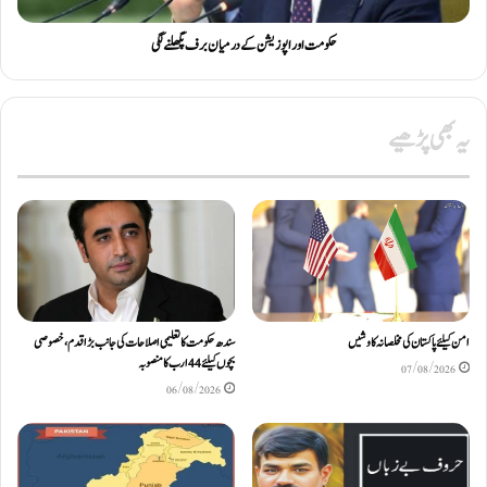
حکومت اور اپوزیشن کے درمیان برف پگھلنے لگی
یہ بھی پڑھیے
امن کیلئے پاکستان کی مخلصانہ کاوشیں
سندھ حکومت کا تعلیمی اصلاحات کی جانب بڑا قدم، خصوصی
بچوں کیلئے44 ارب کا منصوبہ
07/08/2026
06/08/2026