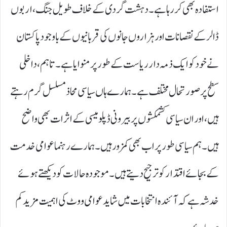
استفادہ بھی کر رہا ہے۔ دہشت گردی کے خلاف طویل جنگ، اربوں
ڈالر کے نقصانات اور ہزاروں جانوں کی قربانیوں کے باوجود پاکستان
نے خود کو ایک ذمہ دار ریاست کے طور پر منوایا ہے۔ تاہم، داخلی
سطح پر صورتحال مختلف ہے۔ ہمارے ہاں سیاسی محاذ مسلسل گرم رہتے
ہیں، اور ان سیاسی کشمکشوں پر بیرونی ڈپلومیسی کے اثرات بھی واضح
ہیں۔ ہم سیاسی طور پر اب بھی کمزور ہیں۔ ہمارے رہنما عوامی خدمت
کے بجائے اقتدار کو ترجیح دیتے ہیں۔ موجودہ حالات کو دیکھتے ہوئے
خدشہ ہے کہ آئندہ انتخابات میں شاید عوامی ووٹ کی اہمیت مزید کم