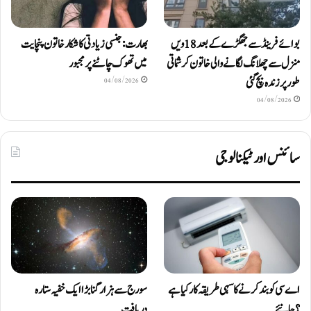
بوائے فرینڈ سے جھگڑے کے بعد 18 ویں
بھارت: جنسی زیادتی کا شکار خاتون پنچایت
منزل سے چھلانگ لگانے والی خاتون کرشماتی
میں تھوک چاٹنے پر مجبور
طور پر زندہ بچ گئی
04/08/2026
04/08/2026
سائنس اور ٹیکنالوجی
اے سی کو بند کرنے کا سہی طریقہ کار کیا ہے
سورج سے ہزار گنا بڑا ایک خفیہ ستارہ
؟ جانیئے
دریافت