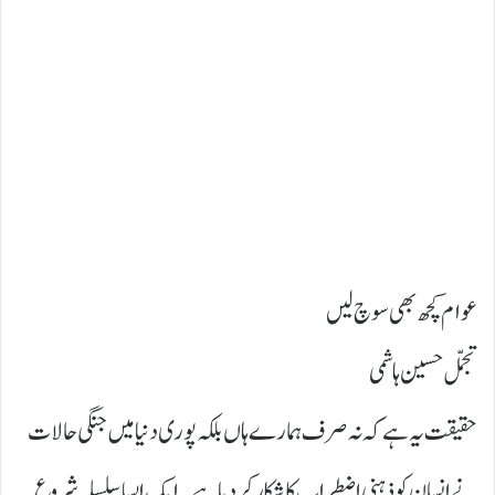
عوام کچھ بھی سوچ لیں
تجمّل حسین ہاشمی
حقیقت یہ ہے کہ نہ صرف ہمارے ہاں بلکہ پوری دنیا میں جنگی حالات
نے انسان کو ذہنی اضطراب کا شکار کر دیا ہے۔ ایک ایسا سلسلہ شروع