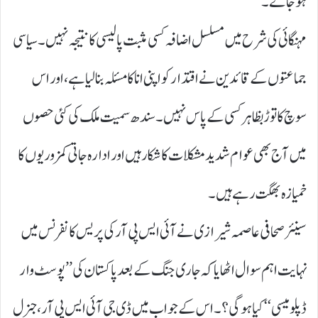
ہو جائے۔
مہنگائی کی شرح میں مسلسل اضافہ کسی مثبت پالیسی کا نتیجہ نہیں۔ سیاسی
جماعتوں کے قائدین نے اقتدار کو اپنی انا کا مسئلہ بنا لیا ہے، اور اس
سوچ کا توڑ بظاہر کسی کے پاس نہیں۔ سندھ سمیت ملک کی کئی حصوں
میں آج بھی عوام شدید مشکلات کا شکار ہیں اور ادارہ جاتی کمزوریوں کا
خمیازہ بھگت رہے ہیں۔
سینئر صحافی عاصمہ شیرازی نے آئی ایس پی آر کی پریس کانفرنس میں
نہایت اہم سوال اٹھایا کہ جاری جنگ کے بعد پاکستان کی ’’ پوسٹ وار
ڈپلومیسی‘‘ کیا ہوگی؟۔ اس کے جواب میں ڈی جی آئی ایس پی آر، جنرل