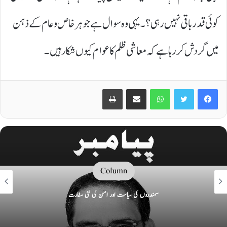
کوئی قدر باقی نہیں رہی؟۔ یہی وہ سوال ہے جو ہر خاص و عام کے ذہن
میں گردش کر رہا ہے کہ معاشی ظلم کا عوام کیوں شکار ہیں۔
Print
Share via Email
WhatsApp
Twitter
Facebook
Column
سمندروں کی سیاست اور امن کی نئی سفارت