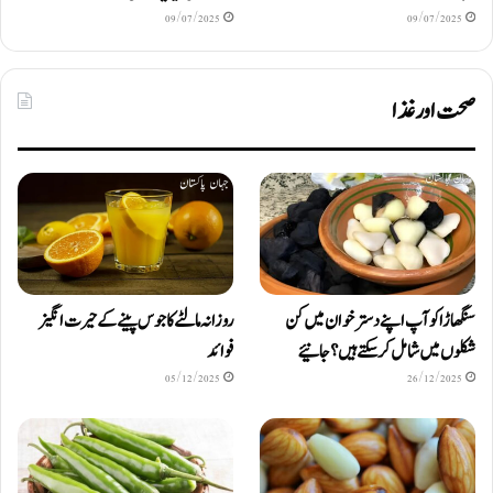
09/07/2025
09/07/2025
صحت اور غذا
سنگھاڑا کو آپ اپنے دستر خوان میں کن
روزانہ مالٹے کا جوس پینے کے حیرت انگیز
شکلوں میں شامل کرسکتے ہیں ؟ جانیئے
فوائد
05/12/2025
26/12/2025