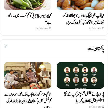
کیا آپ بھی بھیگے باداموں کا چھلکا اتار کر
کیا ہری مرچ چربی کو کم کرنے میں مددگار
کھاتے ہیں؟ تو فوراً یہ عمل روک دیں
ہے؟
26/06/2025
08/07/2025
پاکستان سے
پی سی بی نے نیشنل چیمپئنز کپ کے میچ
قائم مقام گورنر پنجاب ملک محمد احمد خاں سے
آفیشلز پینل کا اعلان کر دیا
کونسل آف پاکستان نیوز پیپر ایڈیٹرزوفد کی
07/08/2026