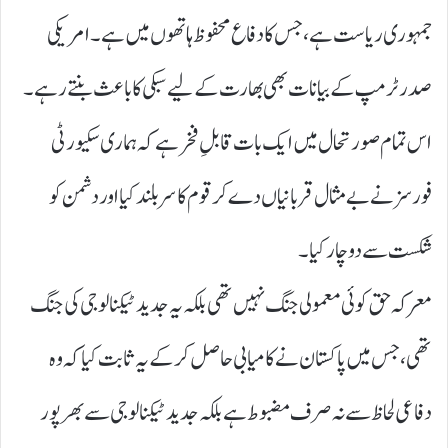
جمہوری ریاست ہے، جس کا دفاع محفوظ ہاتھوں میں ہے۔ امریکی
صدر ٹرمپ کے بیانات بھی بھارت کے لیے سبکی کا باعث بنتے رہے۔
اس تمام صورتحال میں ایک بات قابلِ فخر ہے کہ ہماری سکیورٹی
فورسز نے بے مثال قربانیاں دے کر قوم کا سر بلند کیا اور دشمن کو
شکست سے دوچار کیا۔
معرکہ حق کوئی معمولی جنگ نہیں تھی بلکہ یہ جدید ٹیکنالوجی کی جنگ
تھی، جس میں پاکستان نے کامیابی حاصل کر کے یہ ثابت کیا کہ وہ
دفاعی لحاظ سے نہ صرف مضبوط ہے بلکہ جدید ٹیکنالوجی سے بھرپور