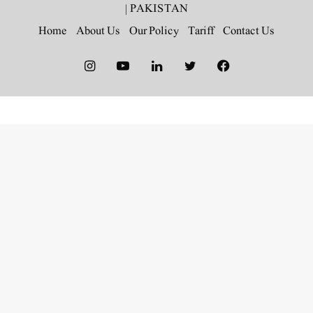
|
PAKISTAN
Home
About Us
Our Policy
Tariff
Contact Us
Instagram
YouTube
LinkedIn
Twitter
Facebook