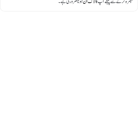
تبصرہ کرنے سے پہلے آپ کا
لاگ ان
ہونا ضروری ہے۔