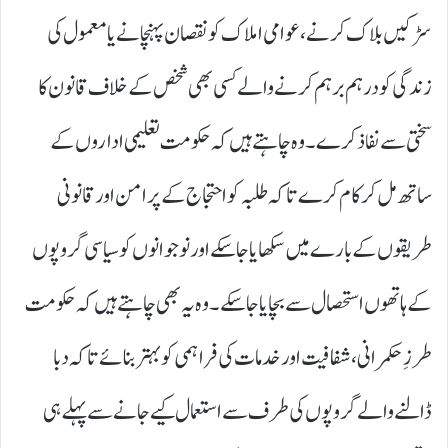
سڑکیں بلاک کرنے، عوامی املاک کو نقصان پہنچانے یا معمول کی
زندگی کو درہم برہم کرنے والے کسی بھی شخص کے خلاف قانون کا
سختی سے نفاذ کرے۔ وہ چاہتے ہیں کہ حکومت تعلیمی اداروں کے
ساتھ مل کر کام کرے تاکہ طلبہ کو احتجاج کے پرامن اور قانونی
طریقوں کے بارے میں سکھایا جا سکے اور نوجوانوں کو سیاسی گروپوں
کے ہاتھوں استحصال سے بچایا جا سکے۔ وہ یہ بھی چاہتے ہیں کہ حکومت
طرزِ حکمرانی، شفافیت اور خدمات کی فراہمی کو بہتر بنائے تاکہ دبا
ڈالنے والے گروپوں کی طرف سے استعمال کیے جانے سے پہلے ہی