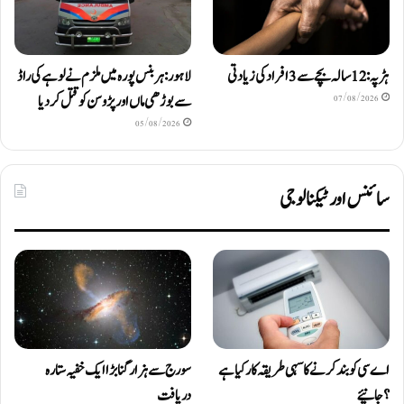
ہڑپہ: 12 سالہ بچے سے 3 افراد کی زیادتی
لاہور: ہربنس پورہ میں ملزم نے لوہے کی راڈ
سے بوڑھی ماں اور پڑوسن کو قتل کر دیا
07/08/2026
05/08/2026
سائنس اور ٹیکنالوجی
اے سی کو بند کرنے کا سہی طریقہ کار کیا ہے
سورج سے ہزار گنا بڑا ایک خفیہ ستارہ
؟ جانیئے
دریافت