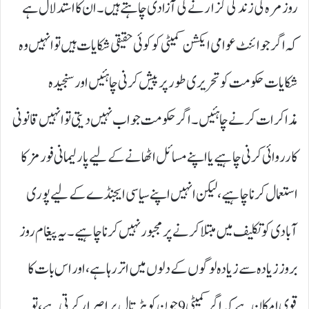
روزمرہ کی زندگی گزارنے کی آزادی چاہتے ہیں۔ ان کا استدلال ہے
کہ اگر جوائنٹ عوامی ایکشن کمیٹی کو کوئی حقیقی شکایات ہیں تو انہیں وہ
شکایات حکومت کو تحریری طور پر پیش کرنی چاہئیں اور سنجیدہ
مذاکرات کرنے چاہئیں۔ اگر حکومت جواب نہیں دیتی تو انہیں قانونی
کارروائی کرنی چاہیے یا اپنے مسائل اٹھانے کے لیے پارلیمانی فورمز کا
استعمال کرنا چاہیے، لیکن انہیں اپنے سیاسی ایجنڈے کے لیے پوری
آبادی کو تکلیف میں مبتلا کرنے پر مجبور نہیں کرنا چاہیے۔ یہ پیغام روز
بروز زیادہ سے زیادہ لوگوں کے دلوں میں اتر رہا ہے، اور اس بات کا
قوی امکان ہے کہ اگر کمیٹی 9جون کو ہڑتال پر اصرار کرتی ہے، تو