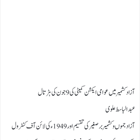
آزاد کشمیر میں عوامی ایکشن کمیٹی کی 9جون کی ہڑتال
عبدالباسط علوی
آزاد جموں و کشمیر برصغیر کی تقسیم اور 1949ء کی لائن آف کنٹرول