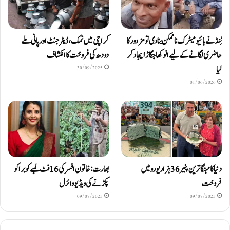
ٹِنڈ نے بائیومیٹرک ناممکن بنا دی تو مزدور کا
کراچی میں نمک، ڈیٹرجنٹ اور پانی ملے
حاضری لگانے کے لیے انوکھا جگاڑ ایجاد کر
دودھ کی فروخت کا انکشاف
لیا
30/09/2025
01/06/2026
دنیا کا مہنگا ترین پنیر 36 ہزار یورو میں
بھارت: خاتون افسر کی 16 فٹ لمبے کوبرا کو
فروخت
پکڑنے کی ویڈیو وائرل
09/07/2025
09/07/2025