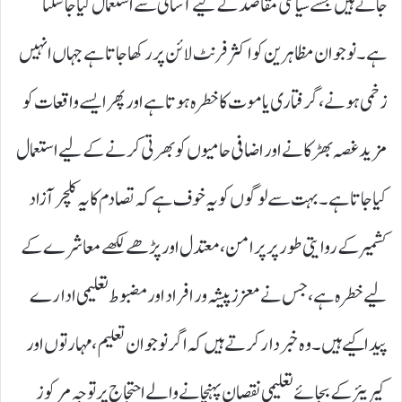
جاتے ہیں جسے سیاسی مقاصد کے لیے آسانی سے استعمال کیا جا سکتا
ہے۔ نوجوان مظاہرین کو اکثر فرنٹ لائن پر رکھا جاتا ہے جہاں انہیں
زخمی ہونے، گرفتاری یا موت کا خطرہ ہوتا ہے اور پھر ایسے واقعات کو
مزید غصہ بھڑکانے اور اضافی حامیوں کو بھرتی کرنے کے لیے استعمال
کیا جاتا ہے۔ بہت سے لوگوں کو یہ خوف ہے کہ تصادم کا یہ کلچر آزاد
کشمیر کے روایتی طور پر پرامن، معتدل اور پڑھے لکھے معاشرے کے
لیے خطرہ ہے، جس نے معزز پیشہ ور افراد اور مضبوط تعلیمی ادارے
پیدا کیے ہیں۔ وہ خبردار کرتے ہیں کہ اگر نوجوان تعلیم، مہارتوں اور
کیریئر کے بجائے تعلیمی نقصان پہنچانے والے احتجاج پر توجہ مرکوز