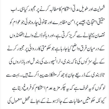
شمولیت اور طویل مدتی استحکام کا مطالبہ کرنے پر مجبور کیا ہی۔ اب
حقیقی احتجاج، جیسے پرامن مظاہرے اور قانونی چارہ جوئی جو عوام کو
نقصان پہنچانے سے گریز کرتی ہے، اور دبائو ڈالنے والے ہتھکنڈوں
کے درمیان فرق واضح کیا جا رہا ہے جو حکومتی کارروائی پر مجبور کرنے
کے لیے سڑکوں کی ناکہ بندی، ٹرانسپورٹ کی بندش اور بازاروں کی
تالا بندی کے ذریعے جان بوجھ کر مشکلات پیدا کرتے ہیں۔ بہت سے
لوگوں کو یہ خوف ہے کہ یہ چکر مزید عدم استحکام کو فروغ دیتا ہے
کیونکہ حکومتیں مطالبات کے جائز ہونے کے بجائے محض معمول کی