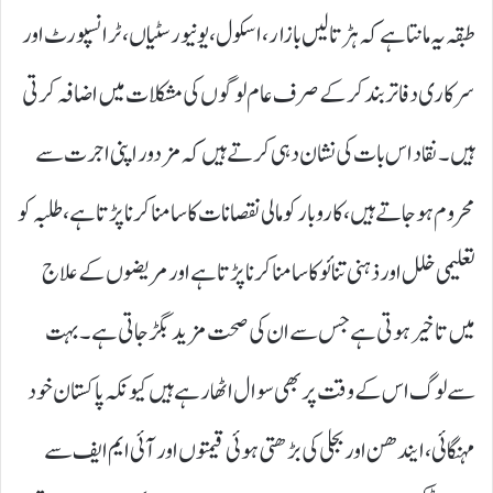
طبقہ یہ مانتا ہے کہ ہڑتالیں بازار، اسکول، یونیورسٹیاں، ٹرانسپورٹ اور
سرکاری دفاتر بند کر کے صرف عام لوگوں کی مشکلات میں اضافہ کرتی
ہیں۔ نقاد اس بات کی نشان دہی کرتے ہیں کہ مزدور اپنی اجرت سے
محروم ہو جاتے ہیں، کاروبار کو مالی نقصانات کا سامنا کرنا پڑتا ہے، طلبہ کو
تعلیمی خلل اور ذہنی تنائو کا سامنا کرنا پڑتا ہے اور مریضوں کے علاج
میں تاخیر ہوتی ہے جس سے ان کی صحت مزید بگڑ جاتی ہے۔ بہت
سے لوگ اس کے وقت پر بھی سوال اٹھا رہے ہیں کیونکہ پاکستان خود
مہنگائی، ایندھن اور بجلی کی بڑھتی ہوئی قیمتوں اور آئی ایم ایف سے