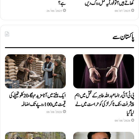
کھاتے ہیں؟ تو فوراً یہ عمل روک دیں
ہے؟
26/06/2025
08/07/2025
پاکستان سے
پی ٹی آئی رہنما عبداللہ طاہر کے قتل میں اہم
ایک ہفتے میں آٹا مزید مہنگا، 20 کلو تھیلے کی
پیشرفت، ٹک ٹاکر لڑکی کو حراست میں لے
قیمت میں 100 روپے تک اضافہ
لیا گیا
08/08/2026
08/08/2026