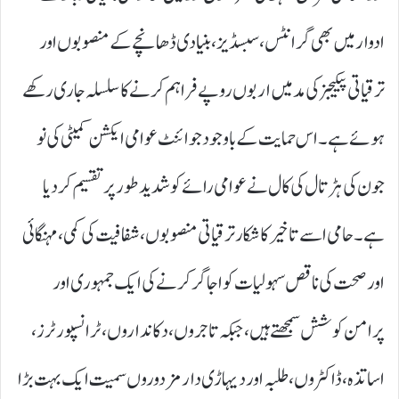
ادوار میں بھی گرانٹس، سبسڈیز، بنیادی ڈھانچے کے منصوبوں اور
ترقیاتی پیکیجز کی مد میں اربوں روپے فراہم کرنے کا سلسلہ جاری رکھے
ہوئے ہے۔ اس حمایت کے باوجود جوائنٹ عوامی ایکشن کمیٹی کی نو
جون کی ہڑتال کی کال نے عوامی رائے کو شدید طور پر تقسیم کر دیا
ہے۔ حامی اسے تاخیر کا شکار ترقیاتی منصوبوں، شفافیت کی کمی، مہنگائی
اور صحت کی ناقص سہولیات کو اجاگر کرنے کی ایک جمہوری اور
پرامن کوشش سمجھتے ہیں، جبکہ تاجروں، دکانداروں، ٹرانسپورٹرز،
اساتذہ، ڈاکٹروں، طلبہ اور دیہاڑی دار مزدوروں سمیت ایک بہت بڑا