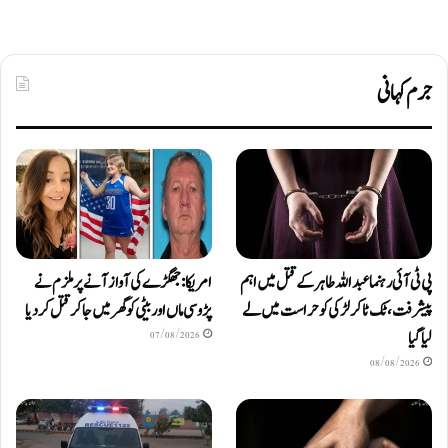
جرم کہانی
پی ٹی آئی رہنما عبداللہ طاہر کے قتل میں اہم
امریکا: جھگڑے کی آواز آنے پر ملزم نے
پیشرفت، ٹک ٹاکر لڑکی کو حراست میں لے
پڑوسی ماں اور بیٹی کو گھر میں جا کر قتل کر دیا
لیا گیا
07/08/2026
08/08/2026