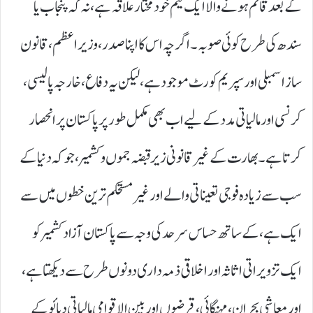
کے بعد قائم ہونے والا ایک نیم خود مختار علاقہ ہے، نہ کہ پنجاب یا
سندھ کی طرح کوئی صوبہ۔ اگرچہ اس کا اپنا صدر، وزیر اعظم، قانون
ساز اسمبلی اور سپریم کورٹ موجود ہے، لیکن یہ دفاع، خارجہ پالیسی،
کرنسی اور مالیاتی مدد کے لیے اب بھی مکمل طور پر پاکستان پر انحصار
کرتا ہے۔ بھارت کے غیر قانونی زیر قبضہ جموں و کشمیر، جو کہ دنیا کے
سب سے زیادہ فوجی تعیناتی والے اور غیر مستحکم ترین خطوں میں سے
ایک ہے، کے ساتھ حساس سرحد کی وجہ سے پاکستان آزاد کشمیر کو
ایک تزویراتی اثاثہ اور اخلاقی ذمہ داری دونوں طرح سے دیکھتا ہے،
اور معاشی بحران، مہنگائی، قرضوں اور بین الاقوامی مالیاتی دبائو کے