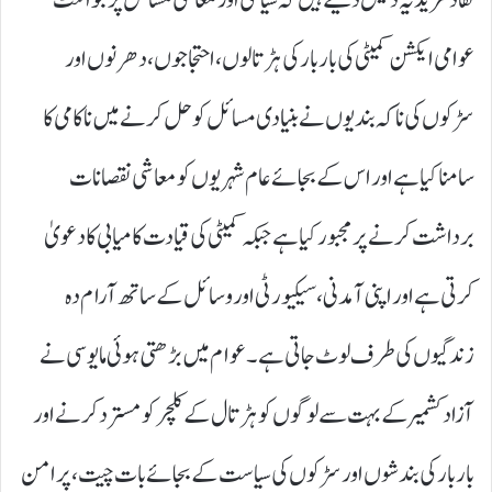
عوامی ایکشن کمیٹی کی بار بار کی ہڑتالوں، احتجاجوں، دھرنوں اور
سڑکوں کی ناکہ بندیوں نے بنیادی مسائل کو حل کرنے میں ناکامی کا
سامنا کیا ہے اور اس کے بجائے عام شہریوں کو معاشی نقصانات
برداشت کرنے پر مجبور کیا ہے جبکہ کمیٹی کی قیادت کامیابی کا دعویٰ
کرتی ہے اور اپنی آمدنی، سیکیورٹی اور وسائل کے ساتھ آرام دہ
زندگیوں کی طرف لوٹ جاتی ہے۔ عوام میں بڑھتی ہوئی مایوسی نے
آزاد کشمیر کے بہت سے لوگوں کو ہڑتال کے کلچر کو مسترد کرنے اور
بار بار کی بندشوں اور سڑکوں کی سیاست کے بجائے بات چیت، پرامن