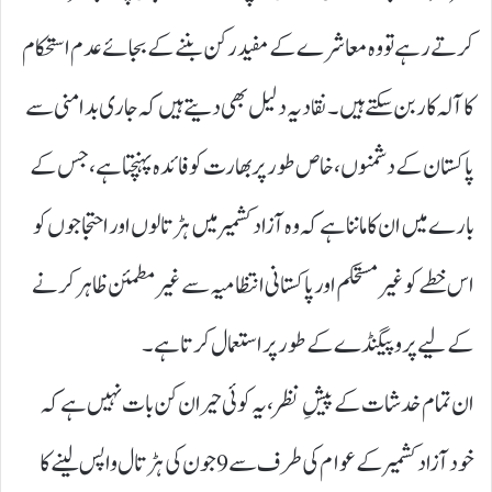
کرتے رہے تو وہ معاشرے کے مفید رکن بننے کے بجائے عدم استحکام
کا آلہ کار بن سکتے ہیں۔ نقاد یہ دلیل بھی دیتے ہیں کہ جاری بدامنی سے
پاکستان کے دشمنوں، خاص طور پر بھارت کو فائدہ پہنچتا ہے، جس کے
بارے میں ان کا ماننا ہے کہ وہ آزاد کشمیر میں ہڑتالوں اور احتجاجوں کو
اس خطے کو غیر مستحکم اور پاکستانی انتظامیہ سے غیر مطمئن ظاہر کرنے
کے لیے پروپیگنڈے کے طور پر استعمال کرتا ہے۔
ان تمام خدشات کے پیشِ نظر، یہ کوئی حیران کن بات نہیں ہے کہ
خود آزاد کشمیر کے عوام کی طرف سے 9جون کی ہڑتال واپس لینے کا