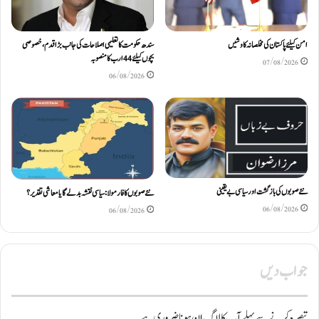
امن کیلئے پاکستان کی مخلصانہ کاوشیں
سندھ حکومت کا تعلیمی اصلاحات کی جانب بڑا قدم، خصوصی
بچوں کیلئے44 ارب کا منصوبہ
07/08/2026
06/08/2026
نئے صوبوں کی بازگشت اور سیاسی بے یقینی
نئے صوبوں کا فارمولا: سیاسی نقشہ بدلے گا یا معاشی تقدیر؟
06/08/2026
06/08/2026
جواب دیں
تبصرہ کرنے سے پہلے آپ کا
لاگ ان
ہونا ضروری ہے۔