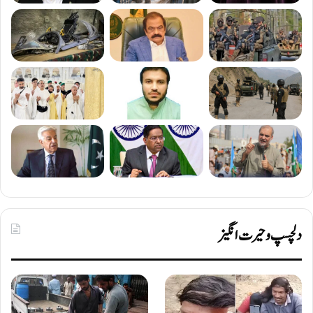
دلچسپ و حیرت انگیز