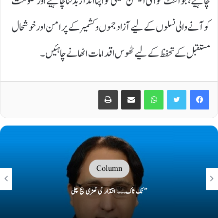
چاہیے، جوائنٹ عوامی ایکشن کمیٹی کو اپنا انداز بدلنا چاہیے اور حکومت
کو آنے والی نسلوں کے لیے آزاد جموں و کشمیر کے پرامن اور خوشحال
مستقبل کے تحفظ کے لیے ٹھوس اقدامات اٹھانے چاہئیں۔
Print
Share via Email
WhatsApp
Twitter
Facebook
Column
’’ ٹک ٹاک۔۔۔ اقتدار کی گھڑی بج چکی