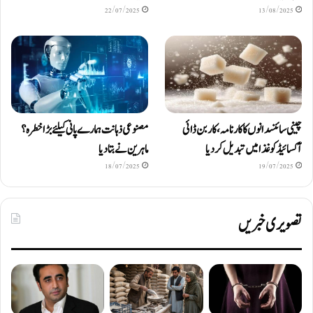
22/07/2025
13/08/2025
چینی سائنسدانوں کا کارنامہ، کاربن ڈائی
مصنوعی ذہانت ہمارے پانی کیلئے بڑا خطرہ؟
آکسائیڈ کو غذا میں تبدیل کردیا
ماہرین نے بتا دیا
18/07/2025
19/07/2025
تصویری خبریں