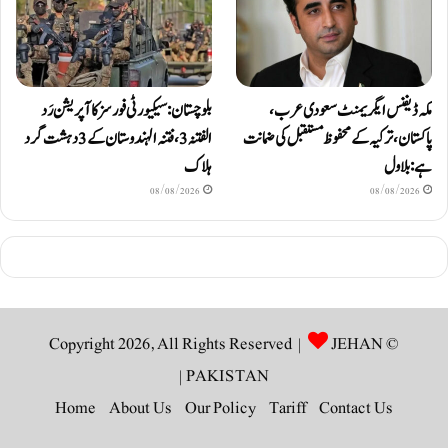
مکہ ڈیفنس ایگریمنٹ سعودی عرب،
بلوچستان: سیکیورٹی فورسز کا آپریشن رَد
پاکستان، ترکیہ کے محفوظ مستقبل کی ضمانت
الفتنہ 3، فتنہ الہندوستان کے 3 دہشت گرد
ہے: بلاول
ہلاک
08/08/2026
08/08/2026
JEHAN
© Copyright 2026, All Rights Reserved |
|
PAKISTAN
Home
About Us
Our Policy
Tariff
Contact Us