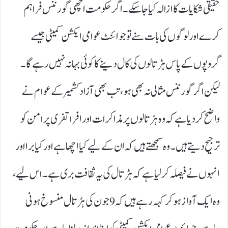
حقیقی شکایات کا ازالہ کیا جا سکے۔ اگر حکومت اچھی گورننس فراہم
کرے اور لوگوں کی بات سنے تو جوائنٹ عوامی ایکشن کمیٹی جیسے
گروپوں کے پاس ہڑتالوں کی کال دینے کا کوئی بہانہ نہیں رہے گا۔
لیکن اگر گورننس مثالی نہ بھی ہو، تب بھی آزاد کشمیر کے عوام نے
واضح کر دیا ہے کہ وہ ہڑتالوں پر مذاکرات اور افراتفری پر امن کو
ترجیح دیتے ہیں۔ وہ سمجھتے ہیں کہ ان کے لیے کیا اچھا ہے اور کیا برا اور
انہوں نے فیصلہ کر لیا ہے کہ ہڑتال کی یہ ثقافت بری ہے۔ اس لیے،
وہ ایک آواز ہو کر کہہ رہے ہیں کہ 9جون کی ہڑتال منسوخ ہونی