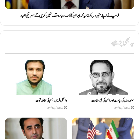
ٹرمپ نے اپنے مشیروں کو بتا دیا کہ ایران کیخلاف دوبارہ جنگ نہیں کریں گے: امریکی اخبار
یہ بھی پڑھیے
سمندروں کی سیاست اور امن کی نئی سفارت
وائٹل فورس: جسم کی محافظ قوت
07/08/2026
07/08/2026