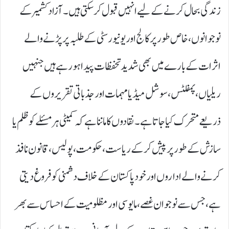
زندگی بحال کرنے کے لیے انہیں قبول کر سکتی ہیں۔ آزاد کشمیر کے
نوجوانوں، خاص طور پر کالج اور یونیورسٹی کے طلبہ پر پڑنے والے
اثرات کے بارے میں بھی شدید تحفظات پیدا ہو رہے ہیں جنہیں
ریلیاں، پمفلٹس، سوشل میڈیا مہمات اور جذباتی تقریروں کے
ذریعے متحرک کیا جاتا ہے۔ نقادوں کا ماننا ہے کہ کمیٹی ہر مسئلے کو ظلم یا
سازش کے طور پر پیش کر کے ریاست، حکومت، پولیس، قانون نافذ
کرنے والے اداروں اور خود پاکستان کے خلاف دشمنی کو فروغ دیتی
ہے، جس سے نوجوان غصے، مایوسی اور مظلومیت کے احساس سے بھر