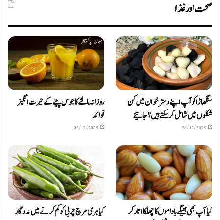
صحت اور غذا
سنگھاڑا کو آپ اپنے دستر خوان میں کن
روزانہ مالٹے کا جوس پینے کے حیرت انگیز
شکلوں میں شامل کرسکتے ہیں ؟ جانیئے
فوائد
05/12/2025
26/12/2025
کیا آپ بھی بھیگے باداموں کا چھلکا اتار کر
کیا ہری مرچ چربی کو کم کرنے میں مددگار