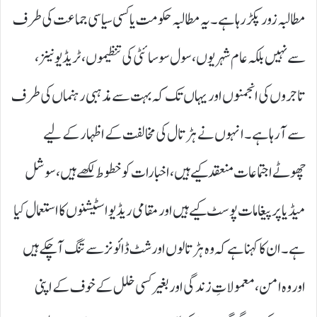
مطالبہ زور پکڑ رہا ہے۔ یہ مطالبہ حکومت یا کسی سیاسی جماعت کی طرف
سے نہیں بلکہ عام شہریوں، سول سوسائٹی کی تنظیموں، ٹریڈ یونینز،
تاجروں کی انجمنوں اور یہاں تک کہ بہت سے مذہبی رہنماں کی طرف
سے آ رہا ہے۔ انہوں نے ہڑتال کی مخالفت کے اظہار کے لیے
چھوٹے اجتماعات منعقد کیے ہیں، اخبارات کو خطوط لکھے ہیں، سوشل
میڈیا پر پیغامات پوسٹ کیے ہیں اور مقامی ریڈیو اسٹیشنوں کا استعمال کیا
ہے۔ ان کا کہنا ہے کہ وہ ہڑتالوں اور شٹ ڈائونز سے تنگ آ چکے ہیں
اور وہ امن، معمولاتِ زندگی اور بغیر کسی خلل کے خوف کے اپنی