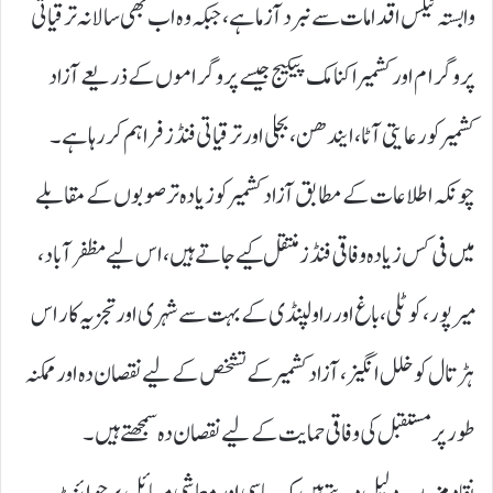
وابستہ ٹیکس اقدامات سے نبرد آزما ہے، جبکہ وہ اب بھی سالانہ ترقیاتی
پروگرام اور کشمیر اکنامک پیکیج جیسے پروگراموں کے ذریعے آزاد
کشمیر کو رعایتی آٹا، ایندھن، بجلی اور ترقیاتی فنڈز فراہم کر رہا ہے۔
چونکہ اطلاعات کے مطابق آزاد کشمیر کو زیادہ تر صوبوں کے مقابلے
میں فی کس زیادہ وفاقی فنڈز منتقل کیے جاتے ہیں، اس لیے مظفرآباد،
میرپور، کوٹلی، باغ اور راولپنڈی کے بہت سے شہری اور تجزیہ کار اس
ہڑتال کو خلل انگیز، آزاد کشمیر کے تشخص کے لیے نقصان دہ اور ممکنہ
طور پر مستقبل کی وفاقی حمایت کے لیے نقصان دہ سمجھتے ہیں۔
نقاد مزید یہ دلیل دیتے ہیں کہ سیاسی اور معاشی مسائل پر جوائنٹ