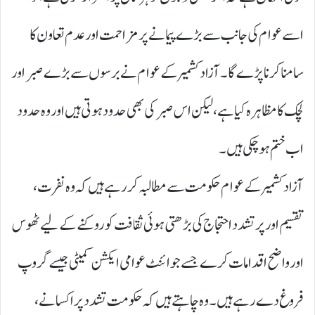
اسے عوام کی جانب سے بڑے پیمانے پر مزاحمت اور عدم تعاون کا
سامنا کرنا پڑے گا۔ آزاد کشمیر کے عوام نے برسوں سے بڑے صبر اور
لچک کا مظاہرہ کیا ہے، لیکن اس صبر کی بھی حدود ہوتی ہیں اور وہ حدود
اب ختم ہو چکی ہیں۔
آزاد کشمیر کے عوام حکومت سے مطالبہ کر رہے ہیں کہ وہ نفرت،
تقسیم اور پرتشدد احتجاج کی بڑھتی ہوئی ثقافت کو روکنے کے لیے ٹھوس
اور واضح اقدامات کرے جسے جوائنٹ عوامی ایکشن کمیٹی جیسے گروپ
فروغ دے رہے ہیں۔ وہ چاہتے ہیں کہ حکومت تشدد پر اکسانے،