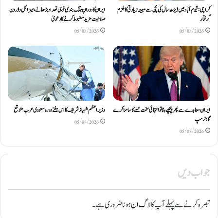
کراچی: قیوم آباد میں ڈیڑھ سال کی بچی سے مبینہ زیادتی کا ملزم
ایران کا دورانِ جنگ بندی فوجی تعداد بڑھانے، میزائل و ڈرون
گرفتار
صلاحیت مزید مضبوط کرنے کا دعویٰ
05/08/2026
05/08/2026
ایران معاہدے سے پھر پیچھے ہٹا تو انتہائی سخت حملے کا سامنا کرے
وزیراعظم شہباز شریف کا اس ہفتے دورہ سعودی عرب متوقع
گا: ٹرمپ
05/08/2026
05/08/2026
جواب دیں
تبصرہ کرنے سے پہلے آپ کا
لاگ ان
ہونا ضروری ہے۔