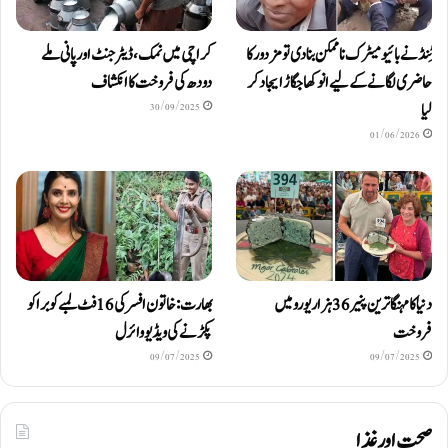
ٹِنڈ نے بائیومیٹرک ناممکن بنا دی تو مزدور کا
کراچی میں نمک، ڈیٹرجنٹ اور پانی ملے
حاضری لگانے کے لیے انوکھا جگاڑ ایجاد کر
دودھ کی فروخت کا انکشاف
لیا
30/09/2025
01/06/2026
دنیا کا مہنگا ترین پنیر 36 ہزار یورو میں
بھارت: خاتون افسر کی 16 فٹ لمبے کوبرا کو
فروخت
پکڑنے کی ویڈیو وائرل
09/07/2025
09/07/2025
صحت اور غذا