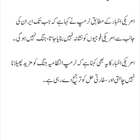
امریکی اخبار کے مطابق ٹرمپ نے کہا ہے کہ جب تک ایران کی
جانب سے امریکی فوجیوں کو نشانہ نہیں بنایا جاتا، جنگ نہیں ہوگی۔
امریکی اخبار کا یہ بھی کہنا ہے کہ ٹرمپ انتظامیہ جنگ کو مزید پھیلانا
نہیں چاہتی اور سفارتی حل کو ترجیح دے رہی ہے۔