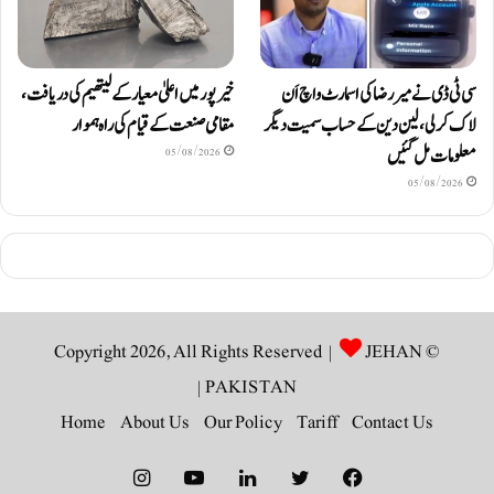
سی ٹی ڈی نے میر رضا کی اسمارٹ واچ اَن
خیرپور میں اعلیٰ معیار کے لیتھیم کی دریافت،
لاک کرلی، لین دین کے حساب سمیت دیگر
مقامی صنعت کے قیام کی راہ ہموار
معلومات مل گئیں
05/08/2026
05/08/2026
JEHAN
© Copyright 2026, All Rights Reserved |
|
PAKISTAN
Home
About Us
Our Policy
Tariff
Contact Us
Instagram
YouTube
LinkedIn
Twitter
Facebook