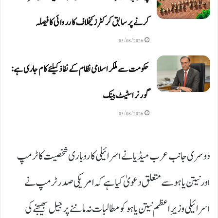
کرنے پر سابق کرکٹرز کیخلاف کارروائی کا فیصلہ
05/08/2026
حکومت سے ملکر اسلامی نظام کے نفاذ کیلئے کام جاری ہے:
گورنر اسٹیٹ بینک
05/08/2026
دوسری جانب عرب میڈیا نے اسرائیلی کاروباری شخصیت کا ٹرمپ
اور نیتن یاہو سے متعلق دعویٰ کیا ہے کہ امریکی صدر ٹرمپ نے
اسرائیلی وزیرِ اعظم نیتن یاہو کو مطالبات نہ ماننے پر جیل بھیجنے کی