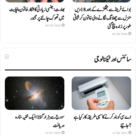
بوائے فرینڈ سے جھگڑے کے بعد 18 ویں
بھارت: جنسی زیادتی کا شکار خاتون پنچایت
منزل سے چھلانگ لگانے والی خاتون کرشماتی
میں تھوک چاٹنے پر مجبور
طور پر زندہ بچ گئی
04/08/2026
04/08/2026
سائنس اور ٹیکنالوجی
اے سی کو بند کرنے کا سہی طریقہ کار کیا ہے
سورج سے ہزار گنا بڑا ایک خفیہ ستارہ
؟ جانیئے
دریافت
22/07/2025
13/08/2025