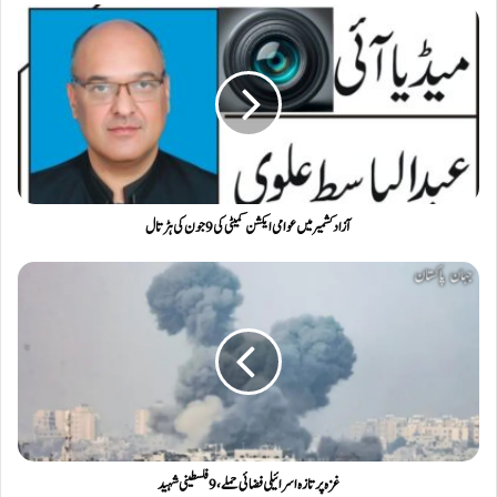
آزاد کشمیر میں عوامی ایکشن کمیٹی کی 9جون کی ہڑتال
غزہ پر تازہ اسرائیلی فضائی حملے، 9 فلسطینی شہید