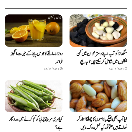
سنگھاڑا کو آپ اپنے دستر خوان میں کن
روزانہ مالٹے کا جوس پینے کے حیرت انگیز
شکلوں میں شامل کرسکتے ہیں ؟ جانیئے
فوائد
05/12/2025
26/12/2025
کیا آپ بھی بھیگے باداموں کا چھلکا اتار کر
کیا ہری مرچ چربی کو کم کرنے میں مددگار
کھاتے ہیں؟ تو فوراً یہ عمل روک دیں
ہے؟