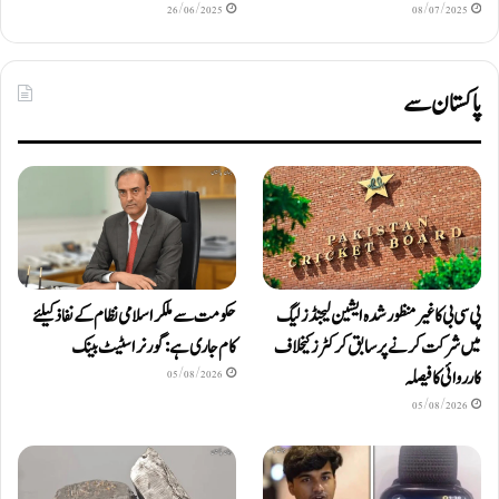
26/06/2025
08/07/2025
پاکستان سے
پی سی بی کا غیر منظور شدہ ایشین لیجنڈز لیگ
حکومت سے ملکر اسلامی نظام کے نفاذ کیلئے
میں شرکت کرنے پر سابق کرکٹرز کیخلاف
کام جاری ہے: گورنر اسٹیٹ بینک
کارروائی کا فیصلہ
05/08/2026
05/08/2026