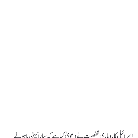
اسرائیلی کاروباری شخصیت نے دعویٰ کیا ہے کہ سارا نیتن یاہو نے