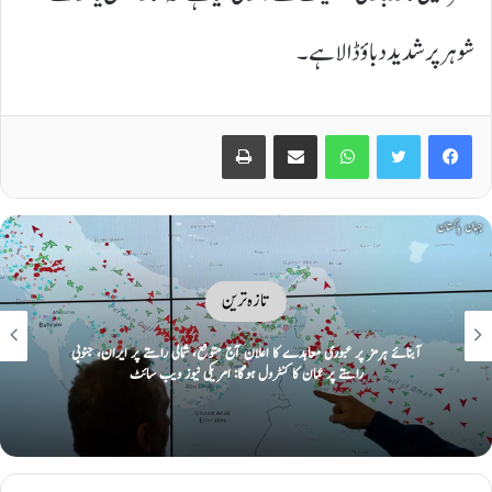
شوہر پر شدید دباؤ ڈالا ہے۔
Print
Share via Email
WhatsApp
Twitter
Facebook
تازہ ترین
آبنائے ہرمز پر عبوری معاہدے کا اعلان آج متوقع، شمالی راستے پر ایران، جنوبی
راستے پر عمان کا کنٹرول ہوگا: امریکی نیوز ویب سائٹ