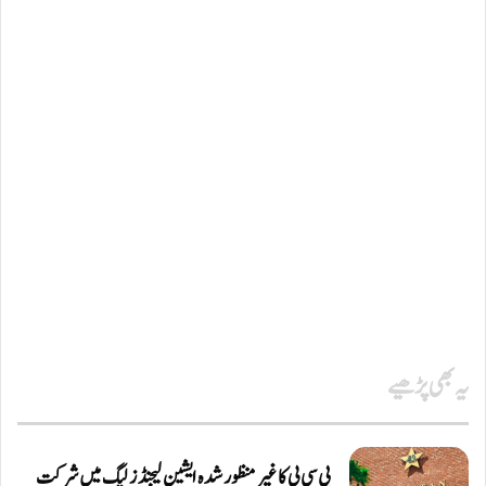
یہ بھی پڑھیے
پی سی بی کا غیر منظور شدہ ایشین لیجنڈز لیگ میں شرکت