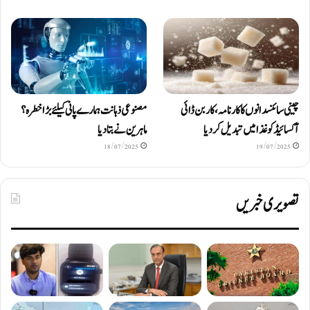
چینی سائنسدانوں کا کارنامہ، کاربن ڈائی
مصنوعی ذہانت ہمارے پانی کیلئے بڑا خطرہ؟
آکسائیڈ کو غذا میں تبدیل کردیا
ماہرین نے بتا دیا
18/07/2025
19/07/2025
تصویری خبریں