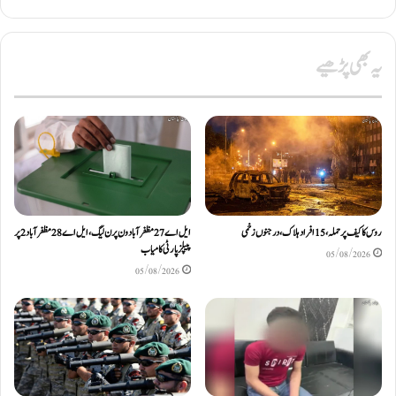
یہ بھی پڑھیے
روس کا کیف پر حملہ، 15 افراد ہلاک، درجنوں زخمی
ایل اے 27 مظفرآباد ون پر ن لیگ، ایل اے 28 مظفر آباد 2 پر
پیپلز پارٹی کامیاب
05/08/2026
05/08/2026