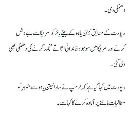
دھمکی دی۔
رپورٹ کے مطابق نیتن یاہو کے بیٹے یائر کو امریکا سے بے دخل
کرنے اور امریکا میں موجود خاندانی اثاثے منجمد کرنے کی دھمکی بھی
دی گئی۔
رپورٹ میں کہا گیا ہے کہ ٹرمپ نے سارا نیتن یاہو سے شوہر کو
مطالبات ماننے پر آمادہ کرنے کا کہا ہے۔