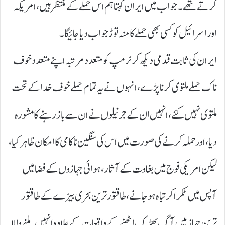
کرتے تھے۔ جواب میں ایران کہتا ہم اس حملے کے منتظر ہیں، امریکہ
اور اسرائیل کو کسی بھی حملے کا منہ توڑ جواب دیا جائیگا۔
ایران کی ثابت قدمی دیکھ کر ٹرمپ کو متعدد مرتبہ اپنے متعدد خوف
ناک حملے ملتوی کرنا پڑے، انہوں نے یہ تمام حملے خوف خدا کے تحت
ملتوی نہیں کئے، انہیں ان کے جرنیلوں نے ان سے باز رہنے کا مشورہ
دیا، اور حملہ کرنے کی صورت میں اس کی سنگین ناکامی کا امکان ظاہر کیا،
لیکن امریکی فوج میں بغاوت کے آثار، ہوائی جہازوں کے فضا میں
آپس میں ٹکرا کر تباہ ہوجانے، طاقتور ترین بحری بیڑے کے طاقتور
ترین جہاز میں آگ بھڑک اٹھنے کے واقعات کے علاوہ انہیں ملنے والا