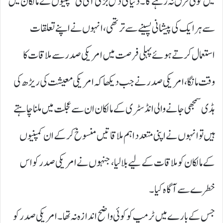
میں کوئی فرق نہ رہے گا۔ دنیا کی دس بڑی آئی ٹی کمپنیوں کے مالکان میں
سے ہر ایک کی پیشانی پسینے سے تر تھی، انہوں نے اپنے تعلقات
استعمال کرتے ہوئے پہلی فرصت میں امریکی صدر سے ملاقات کا
وقت مانگا، امریکی صدر نے جب دیکھا کہ امریکی معیشت کی ریڑھ کی
ہڈی سمجھی جانے والی انڈسٹری کے مالکان ان سے عجلت میں ملنا چاہتے
ہیں تو انہوں نے اپنی متعدد اہم ملاقاتیں منسوخ کر کے ان کمپنیوں
کے مالکان کو ملاقات کے لیے بلا لیا، جنہوں نے امریکی صدر کو اس
خطرے سے آگاہ کیا۔
جس کے بارے میں ٹرمپ کو کوئی واضح اندازہ نہ تھا۔ امریکی صدر کو