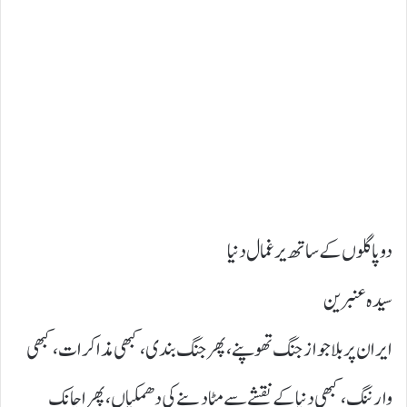
دو پاگلوں کے ساتھ یرغمال دنیا
سیدہ عنبرین
ایران پر بلا جواز جنگ تھوپنے، پھر جنگ بندی، کبھی مذاکرات، کبھی
وارننگ، کبھی دنیا کے نقشے سے مٹا دینے کی دھمکیاں، پھر اچانک