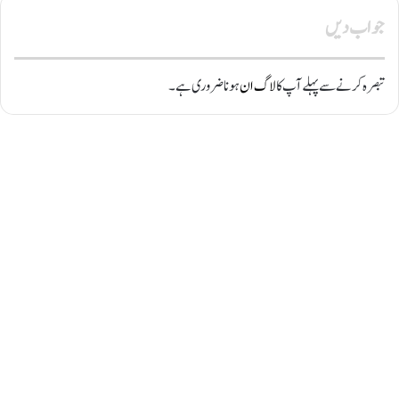
جواب دیں
تبصرہ کرنے سے پہلے آپ کا
لاگ ان
ہونا ضروری ہے۔