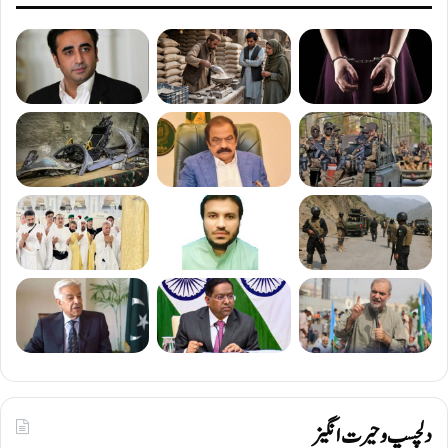
دلچسپ و حیرت انگیز