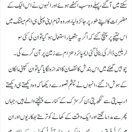
سکتے میں آ گئے، پہلے وہ سب اکٹھے ہوئے اور انہوں نے اس اٹیک کے
مضمرات کا اپنے طور پر جائزہ لیا، اور وہ تمام اپنی پہلی ہی اہم میٹنگ میں
اس نتیجے پر پہنچ گئے کہ اگر یہ ہتھیار استعمال ہو گیا تو ان کی کئی سو
ٹریلین ڈالر کی بنائی گئی ایمپائر دھڑام سے زمین پر آن گرے گی۔
چوبیس گھنٹے میں اس بندش کا نقصان کا اندازہ لگایا گیا تو ان کمپنی مالکان
کے ہوش اڑ گئے، انہوں نے چشم تصور سے دیکھا کہ وہ دیکھتے ہی دیکھتے
ارب پتی سے ککھ پتی بن کر سڑک کے کنارے پہنچنے والے ہیں، جہاں
پھر سے مدد مانگتے اور ایک وقت کے کھانے کو ترستے بھکاریوں اور ان