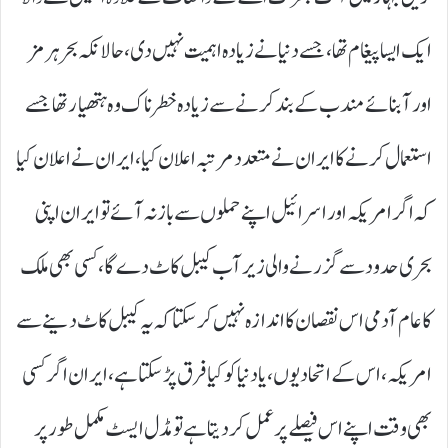
ایک ایسا پیغام تھا، جسے دنیا نے زیادہ اہمیت نہیں دی، حالانکہ بحر ہرمز
اور آبنائے مندب کے بند کرنے سے زیادہ خطرناک وہ ہتھیار تھا جسے
استعمال کرنے کا ایران نے متعدد مرتبہ اعلان کیا، ایران نے اعلان کیا
کہ اگر امریکہ اور اسرائیل اپنے حملوں سے باز نہ آئے تو ایران اپنی
بحری حدود سے گزرنے والی زیر آب کیبل کاٹ دے گا، کسی بھی ملک
کا عام آدمی اس نقصان کا اندازہ نہیں کر سکتا کہ یہ کیبل کاٹ دینے سے
امریکہ، اس کے اتحادیوں، یا دنیا کو کیا فرق پڑ سکتا ہے، ایران اگر کسی
بھی وقت اپنے اس فیصلے پر عمل کر دیتا ہے تو مڈل ایسٹ مکمل طور پر