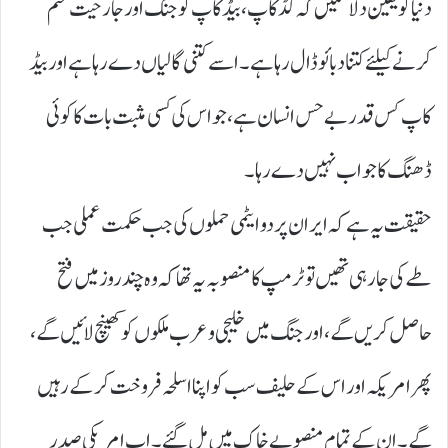
دنیا کو یقین دلا سکیں کہ گڈ کاپ، بیڈ کاپ کو جنگ اور جارحیت ختم
کرنے کیلئے کتنا دبائو ڈال رہا ہے۔ اسے کتنی گالیاں دے رہا ہے اور بیڈ
کاپ کس قدر بے حس انسان ہے، جو اس کی کسی مثبت بات کا کوئی
ڈھنگ کا جواب نہیں دے رہا۔
حقیقت یہ ہے کہ ایران پر دو ایٹمی حملوں کی جب حکمت عملی جب
طے کی جا رہی تھیں تو ٹرمپ کا منصوبہ یہ تھا کہ وہ چند روز میں فتح
حاصل کریں گے، اور جنگ میں خلیجی و عرب ملکوں کو کھینچ لائیں گے،
پھر امریکہ اور اس کے حلیف سب کو اپنا اسلحہ فروخت کرکے رہیں
گے۔ ان کے تمام منصوبے خاک میں مل گئے۔ اب امریکی صدر