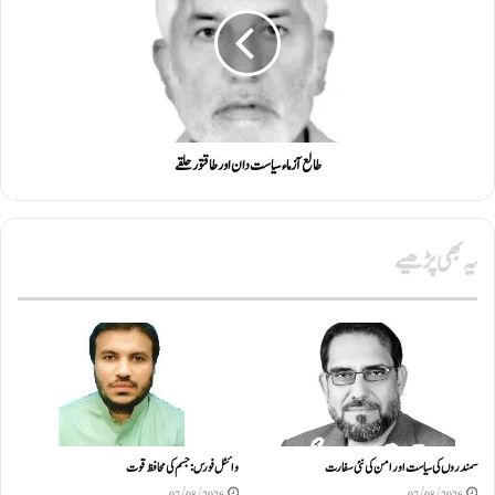
طالع آزماء سیاست دان اور طاقتور حلقے
یہ بھی پڑھیے
سمندروں کی سیاست اور امن کی نئی سفارت
وائٹل فورس: جسم کی محافظ قوت
07/08/2026
07/08/2026