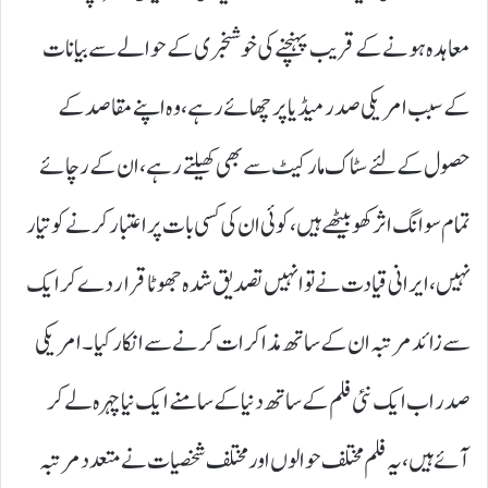
معاہدہ ہونے کے قریب پہنچنے کی خوشخبری کے حوالے سے بیانات
کے سبب امریکی صدر میڈیا پر چھائے رہے، وہ اپنے مقاصد کے
حصول کے لئے سٹاک مارکیٹ سے بھی کھیلتے رہے، ان کے رچائے
تمام سوانگ اثر کھو بیٹھے ہیں، کوئی ان کی کسی بات پر اعتبار کرنے کو تیار
نہیں، ایرانی قیادت نے تو انہیں تصدیق شدہ جھوٹا قرار د ے کر ایک
سے زائد مرتبہ ان کے ساتھ مذاکرات کرنے سے انکار کیا۔ امریکی
صدر اب ایک نئی فلم کے ساتھ دنیا کے سامنے ایک نیا چہرہ لے کر
آئے ہیں، یہ فلم مختلف حوالوں اور مختلف شخصیات نے متعدد مرتبہ