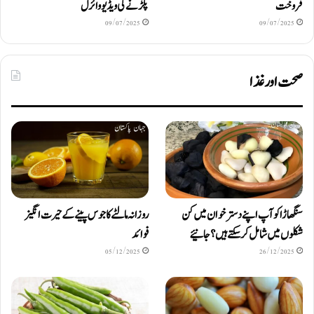
فروخت
پکڑنے کی ویڈیو وائرل
09/07/2025
09/07/2025
صحت اور غذا
سنگھاڑا کو آپ اپنے دستر خوان میں کن
روزانہ مالٹے کا جوس پینے کے حیرت انگیز
شکلوں میں شامل کرسکتے ہیں ؟ جانیئے
فوائد
05/12/2025
26/12/2025