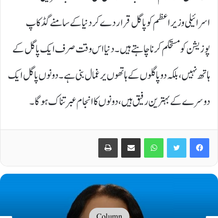
اسرائیلی وزیراعظم کو پاگل قرار دے کر دنیا کے سامنے گڈ کاپ
پوزیشن کو مستحکم کرنا چاہتے ہیں۔ دنیا اس وقت صرف ایک پاگل کے
ہاتھ نہیں، بلکہ دو پاگلوں کے ہاتھوں یرغمال بنی ہے۔ دونوں پاگل ایک
دوسرے کے بہترین رفیق ہیں، دونوں کا انجام عبرتناک ہوگا۔
Print
Share via Email
WhatsApp
Twitter
Facebook
Column