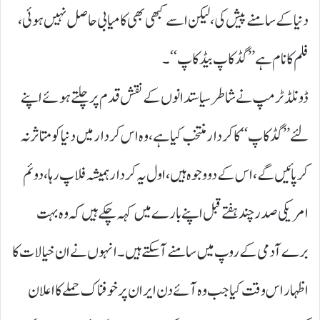
دنیا کے سامنے پیش کی، لیکن اسے کبھی بھی کامیابی حاصل نہیں ہوئی،
فلم کا نام ہے ’’ گڈکاپ بیڈ کاپ ‘‘۔
ڈونلڈ ٹرمپ نے شاطر سیاستدانوں کے نقش قدم پر چلتے ہوئے اپنے
لئے ’’ گڈ کاپ‘‘ کا کردار منتخب کیا ہے، وہ اس کردار میں دنیا کو متاثر نہ
کر پائیں گے، اس کے دو وجوہ ہیں، اول یہ کردار ہمیشہ فلاپ رہا، دوئم
امریکی صدر چند ہفتے قبل اپنے بارے میں کہہ چکے ہیں کہ وہ بہت
برے آدمی کے روپ میں سامنے آ سکتے ہیں۔ انہوں نے ان خیالات کا
اظہار اس وقت کیا جب وہ آئے دن ایران پر خوفناک حملے کا اعلان