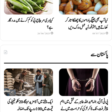
کیا آپ بھی بھیگے باداموں کا چھلکا اتار کر
کیا ہری مرچ چربی کو کم کرنے میں مددگار
کھاتے ہیں؟ تو فوراً یہ عمل روک دیں
ہے؟
26/06/2025
08/07/2025
پاکستان سے
پی ٹی آئی رہنما عبداللہ طاہر کے قتل میں اہم
ایک ہفتے میں آٹا مزید مہنگا، 20 کلو تھیلے کی
پیشرفت، ٹک ٹاکر لڑکی کو حراست میں لے
قیمت میں 100 روپے تک اضافہ