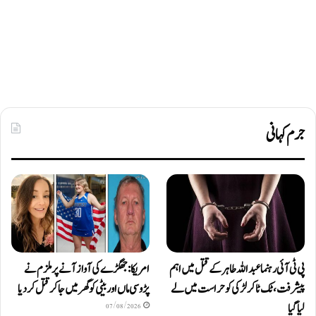
جرم کہانی
پی ٹی آئی رہنما عبداللہ طاہر کے قتل میں اہم
امریکا: جھگڑے کی آواز آنے پر ملزم نے
پیشرفت، ٹک ٹاکر لڑکی کو حراست میں لے
پڑوسی ماں اور بیٹی کو گھر میں جا کر قتل کر دیا
لیا گیا
07/08/2026