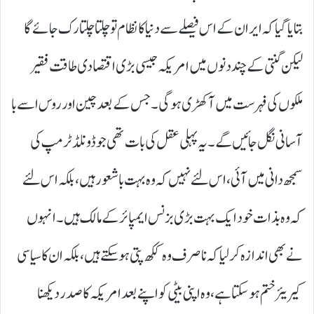
بتایا گیا کہ ایران کے اس فیصلے سے دنیا کا نظام تو چلتا چلتا رک جائے گا
لیکن گنتی کے چند دنوں میں امریکہ جیسی بڑی اقتصادی طاقت فقیر
ملکوں کی فہرست میں آ کھڑی ہوگی۔ جس کے بعد چین اور روس اسے با
آسانی نگل جائیں گے۔ یہ پہلی عقل کی بات تھی جو ڈونلڈ ٹرمپ کی
سمجھ دانی میں آئی، اس لئے نہیں کہ وہ بہت باشعور ہیں، بلکہ اس لئے
کہ وہ بذات خود ایک بہت بڑی بزنس ایمپائر کے مالک ہیں۔ انہوں
نے بھی اندازہ کر لیا کہ نا صرف وہ ککھ پتی ہو سکتے ہیں، بلکہ ان کا سیاسی
کیریئر ختم ہو سکتا ہے، وہ اپنی بیٹی کو اپنے بعد امریکہ کا صدر دیکھنا