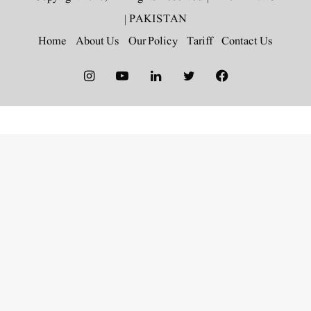
|
PAKISTAN
Home
About Us
Our Policy
Tariff
Contact Us
Instagram
YouTube
LinkedIn
Twitter
Facebook