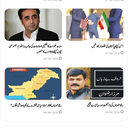
امن کیلئے پاکستان کی مخلصانہ کاوشیں
سندھ حکومت کا تعلیمی اصلاحات کی جانب بڑا قدم، خصوصی
بچوں کیلئے44 ارب کا منصوبہ
07/08/2026
06/08/2026
نئے صوبوں کی بازگشت اور سیاسی بے یقینی
نئے صوبوں کا فارمولا: سیاسی نقشہ بدلے گا یا معاشی تقدیر؟
06/08/2026
06/08/2026