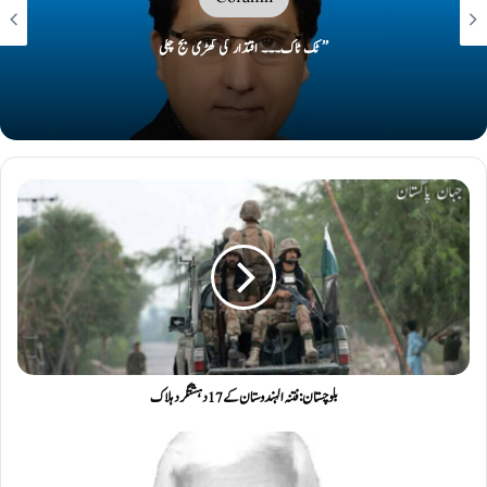
’’ ٹک ٹاک۔۔۔ اقتدار کی گھڑی بج چکی
بلوچستان: فتنہ الہندوستان کے 17دہشتگرد ہلاک