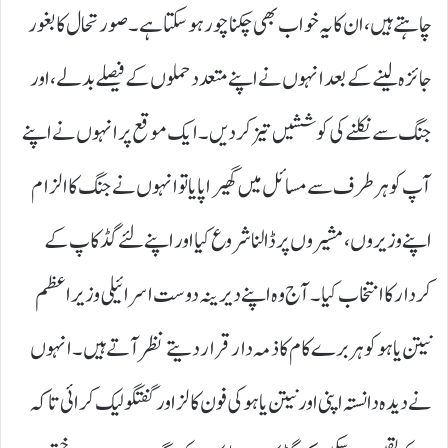
چاہتے ہیں، ان کا یہ خواب بھی چکنا چور ہو سکتا ہے۔ صورتحال کا بغور
جائزہ لینے کے بعد انہوں نے اپنے متعدد حملوں کے فیصلے بدلے، اور
جنگ سے نکلنے کی کوششیں تیز کر دیں۔ ایک موقع پر انہوں نے اپنے
آپ کو ہر طرف سے مسائل میں گھیرا پایا تو انہوں نے جنگ کا الزام
اپنے وزیروں، مشیروں پر ڈالنا شروع کیا اور اپنے لئے گڈ کاپ کے
کردار کا انتخاب کیا۔ آج وہ اپنے دیرینہ دوست اسرائیلی وزیراعظم
نیتن یاہو کو ہر برے کام کا ذمہ دار قرار دیتے نظر آتے ہیں۔ انہوں
نے دیدہ دانستہ اپنی اور نیتن یاہو کی فون کالز اور گفتگو لیک کرائی تاکہ