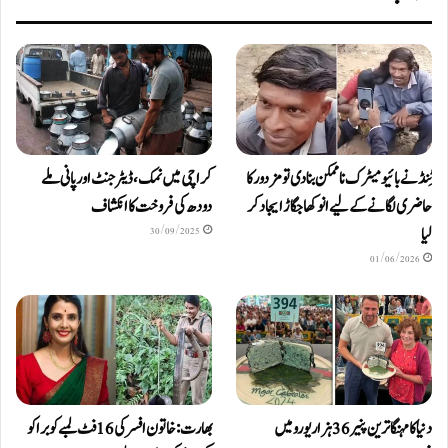
ٹِنڈ نے بائیومیٹرک ناممکن بنا دی تو مزدور کا
کراچی میں نمک، ڈیٹرجنٹ اور پانی ملے
حاضری لگانے کے لیے انوکھا جگاڑ ایجاد کر
دودھ کی فروخت کا انکشاف
لیا
30/09/2025
01/06/2026
دنیا کا مہنگا ترین پنیر 36 ہزار یورو میں
بھارت: خاتون افسر کی 16 فٹ لمبے کوبرا کو