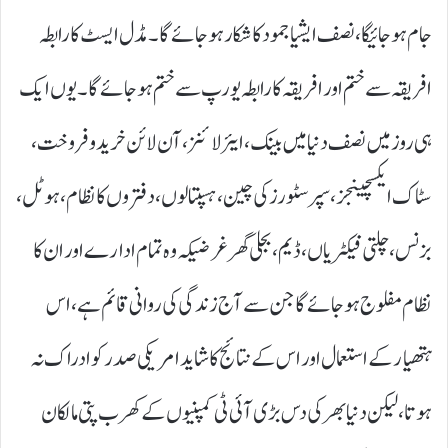
جام ہو جائیگا، نصف ایشیا جمود کا شکار ہو جائے گا۔ مڈل ایسٹ کا رابطہ
افریقہ سے ختم اور افریقہ کا رابطہ یورپ سے ختم ہوجائے گا۔ یوں ایک
ہی روز میں نصف دنیا میں بینک، ایئر لائنز، آن لائن خرید و فروخت،
سٹاک ایکسچینجز، سپر سٹورز کی چین، ہسپتالوں، دفتروں کا نظام، ہوٹل،
بزنس، چلتی فیکٹریاں، ڈیم، بجلی گھر غرضیکہ وہ تمام ادارے اور ان کا
نظام مفلوج ہوجائے گا جن سے آج زندگی کی روانی قائم ہے، اس
ہتھیار کے استعمال اور اس کے نتائج کا شاید امریکی صدر کو ادراک نہ
ہوتا، لیکن دنیا بھر کی دس بڑی آئی ٹی کمپنیوں کے کھرب پتی مالکان