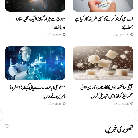
اے سی کو بند کرنے کا سہی طریقہ کار کیا ہے
سورج سے ہزار گنا بڑا ایک خفیہ ستارہ
؟ جانیئے
دریافت
22/07/2025
13/08/2025
چینی سائنسدانوں کا کارنامہ، کاربن ڈائی
مصنوعی ذہانت ہمارے پانی کیلئے بڑا خطرہ؟
آکسائیڈ کو غذا میں تبدیل کردیا
ماہرین نے بتا دیا
18/07/2025
19/07/2025
تصویری خبریں