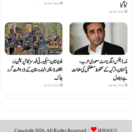
لیا گیا
08/08/2026
08/08/2026
مکہ ڈیفنس ایگریمنٹ سعودی عرب،
بلوچستان: سیکیورٹی فورسز کا آپریشن رَد
پاکستان، ترکیہ کے محفوظ مستقبل کی ضمانت
الفتنہ 3، فتنہ الہندوستان کے 3 دہشت گرد
ہے: بلاول
ہلاک
08/08/2026
08/08/2026
JEHAN
© Copyright 2026, All Rights Reserved |