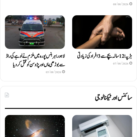
08/08/2026
ہڑپہ: 12 سالہ بچے سے 3 افراد کی زیادتی
لاہور: ہربنس پورہ میں ملزم نے لوہے کی راڈ
سے بوڑھی ماں اور پڑوسن کو قتل کر دیا
07/08/2026
05/08/2026
سائنس اور ٹیکنالوجی