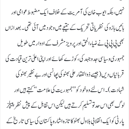
نہیں، بلکہ ایوب خان کی آمریت کے خلاف ایک مضبوط عوامی اور
بائیں بازو کی نظریاتی تحریک کے نتیجے میں وجود میں آئی تھی۔ بعد ازاں
بھی پی پی پی نے ضیاء الحق اور پرویز مشرف کے ادوار میں طویل
جمہوری و سیاسی جدوجہد کی، کوڑے کھائے اور اپنی اعلیٰ ترین قیادت کی
قربانیاں دیں ( جیسے ذوالفقار علی بھٹو کی پھانسی اور بے نظیر بھٹو کی
شہادت)۔ اس لئے وہ خود کو ’’ جمہوریت کی علامت‘‘ کہتے ہیں اور
لوگ بھی اس حد تو تسلیم کرتے ہیں لیکن اس تقابل کے پیش نظر پیپلز
پارٹی کو ایک انقلابی بلاول بھٹو کا تازہ اشارہ پاکستان کی سیاسی تاریخ کے