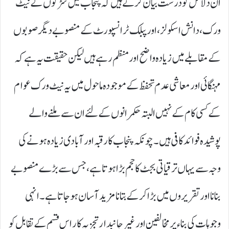
ان دلائل کو درست بیان کرتے ہیں کہ پنجاب میں سڑکوں کے نیٹ
ورک، دانش اسکولز، اور پبلک ٹرانسپورٹ کے منصوبے دیگر صوبوں
کے مقابلے میں زیادہ واضح اور منظم رہے ہیں لیکن حقیقت یہ ہے کہ
مہنگائی اور معاشی عدم تحفظ کے موجودہ ماحول میں یہ نیٹ ورک عوام
کے کسی کام کے نہیں البتہ حکمرانوں کے لئے ان سے ملنے والے
پوشیدہ فوائد کافی ہیں۔ چونکہ پنجاب کا رقبہ اور آبادی زیادہ ہونے کی
وجہ سے یہاں ترقیاتی بجٹ کا حجم بڑا ہوتا ہے، جس سے بڑے منصوبے
بنانا اور تقریروں میں بڑا کر کے بتانا مزید آسان ہو جاتا ہے۔ انہی
وجوہات کی بناء پر مخالفین اور غیر جانبدار تجزیہ کار اس قسم کے تقابل کو