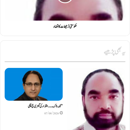
حکومتی ترجیحات کا تضاد
یہ بھی پڑھیے
’’ ٹک ٹاک۔۔۔ اقتدار کی گھڑی بج چکی
07/08/2026