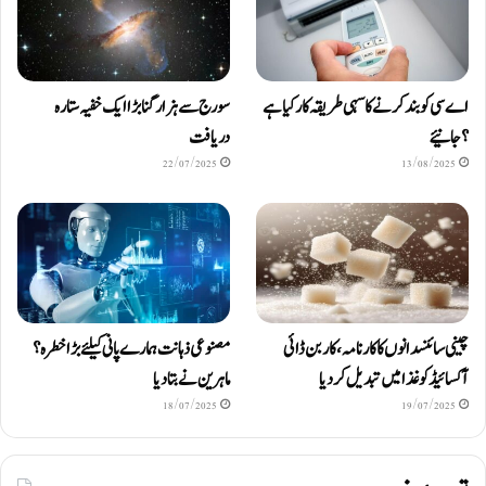
اے سی کو بند کرنے کا سہی طریقہ کار کیا ہے
سورج سے ہزار گنا بڑا ایک خفیہ ستارہ
؟ جانیئے
دریافت
22/07/2025
13/08/2025
چینی سائنسدانوں کا کارنامہ، کاربن ڈائی
مصنوعی ذہانت ہمارے پانی کیلئے بڑا خطرہ؟
آکسائیڈ کو غذا میں تبدیل کردیا
ماہرین نے بتا دیا
18/07/2025
19/07/2025