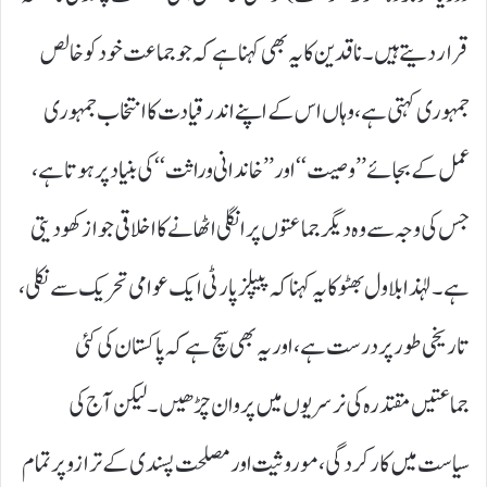
قرار دیتے ہیں۔ ناقدین کا یہ بھی کہنا ہے کہ جو جماعت خود کو خالص
جمہوری کہتی ہے، وہاں اس کے اپنے اندر قیادت کا انتخاب جمہوری
عمل کے بجائے ’’ وصیت‘‘ اور ’’ خاندانی وراثت‘‘ کی بنیاد پر ہوتا ہے،
جس کی وجہ سے وہ دیگر جماعتوں پر انگلی اٹھانے کا اخلاقی جواز کھو دیتی
ہے۔ لہٰذا بلاول بھٹو کا یہ کہنا کہ پیپلز پارٹی ایک عوامی تحریک سے نکلی،
تاریخی طور پر درست ہے، اور یہ بھی سچ ہے کہ پاکستان کی کئی
جماعتیں مقتدرہ کی نرسریوں میں پروان چڑھیں۔ لیکن آج کی
سیاست میں کارکردگی، موروثیت اور مصلحت پسندی کے ترازو پر تمام