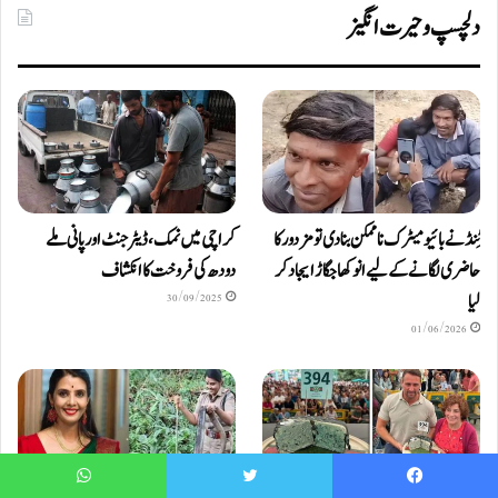
دلچسپ و حیرت انگیز
ٹِنڈ نے بائیومیٹرک ناممکن بنا دی تو مزدور کا
کراچی میں نمک، ڈیٹرجنٹ اور پانی ملے
حاضری لگانے کے لیے انوکھا جگاڑ ایجاد کر
دودھ کی فروخت کا انکشاف
لیا
30/09/2025
01/06/2026
WhatsApp
Twitter
Faceboo