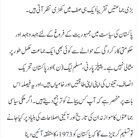
بڑی جماعتیں تقریباً ایک ہی صف میں کھڑی نظر آتی ہیں۔
پاکستان کی سیاست میں جمہوریت کے فروغ کے لئے جہدوجہد اور
حکومتی کارکردگی کے حوالے سے کوئی بھی ایک جماعت مکمل طور پر
مثالی نہیں ہے۔ پیپلز پارٹی، مسلم لیگ ( ن) اور پاکستان تحریک
انصاف، تینوں کی اپنی اپنی طاقتیں اور خامیاں ہیں، اور یہ فیصلہ اس
بات پر منحصر ہے کہ آپ کس پیمانے کو ترجیح دیتے ہیں۔ اگر ملکی سیاسی
جماعتوں کا موازنہ ان کی تاریخ اور آئینی اصلاحات کی بنیاد پر کیا جانے
تو تسلیم کرنا پڑے گا کہ پاکستان کو 1973ء کا متفقہ آئین دینا