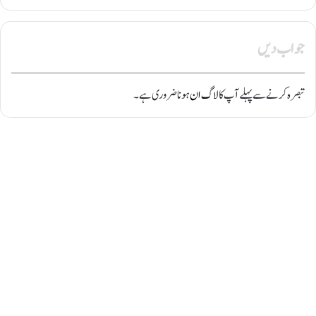
جواب دیں
تبصرہ کرنے سے پہلے آپ کا
لاگ ان
ہونا ضروری ہے۔