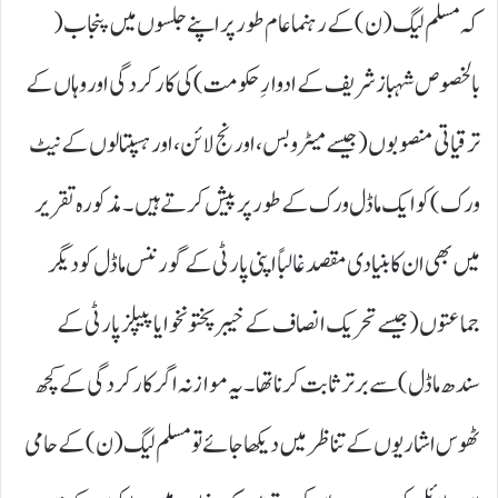
کہ مسلم لیگ ( ن) کے رہنما عام طور پر اپنے جلسوں میں پنجاب (
بالخصوص شہباز شریف کے ادوارِ حکومت) کی کارکردگی اور وہاں کے
ترقیاتی منصوبوں ( جیسے میٹرو بس، اورنج لائن، اور ہسپتالوں کے نیٹ
ورک) کو ایک ماڈل ورک کے طور پر پیش کرتے ہیں۔ مذکورہ تقریر
میں بھی ان کا بنیادی مقصد غالباً اپنی پارٹی کے گورننس ماڈل کو دیگر
جماعتوں ( جیسے تحریک انصاف کے خیبر پختونخوا یا پیپلز پارٹی کے
سندھ ماڈل) سے برتر ثابت کرنا تھا۔ یہ موازنہ اگر کارکردگی کے کچھ
ٹھوس اشاریوں کے تناظر میں دیکھا جائے تو مسلم لیگ ( ن) کے حامی