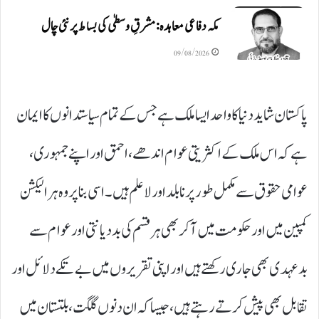
مکہ دفاعی معاہدہ: مشرقِ وسطیٰ کی بساط پر نئی چال
09/08/2026
پاکستان شاید دنیا کا واحد ایسا ملک ہے جس کے تمام سیاستدانوں کا ایمان
ہے کہ اس ملک کے اکثریتی عوام اندھے، احمق اور اپنے جمہوری،
عوامی حقوق سے مکمل طور پر نابلد اور لاعلم ہیں۔ اسی بنا پر وہ ہر الیکشن
کمپین میں اور حکومت میں آ کر بھی ہر قسم کی بددیانتی اور عوام سے
بدعہدی بھی جاری رکھتے ہیں اور اپنی تقریروں میں بے تکے دلائل اور
تقابل بھی پیش کرتے رہتے ہیں، جیسا کہ ان دنوں گلگت، بلتستان میں