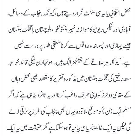
محض انتخابی یا سیاسی سٹنٹ قرار دیتے ہیں، کیونکہ پنجاب کے وسائل،
آبادی اور ٹیکس ریونیو کا موازنہ خیبر پختونخوا، بلوچستان یا گلگت بلتستان
جیسے پہاڑی اور پسماندہ علاقوں سے کرنا منطقی طور پر درست نہیں
ہے۔ کیونکہ ہر علاقے کے چیلنجز الگ ہیں۔ ہونہار ن لیگی قائد خواجہ
سعد رفیق کی گلگت بلتستان میں مذکورہ تقریر کا مقصد بھی محض وہاں
کے مقامی ووٹرز کو اپنی طرف راغب کرنا اور یہ تاثر دینا ہی ہے کہ اگر
مسلم لیگ ( ن) کو موقع ملا تو وہ یہاں بھی پنجاب کی طرز پر ترقی لائے
گی لیکن یہ ایک خالصتاً سیاسی بیانیہ تو ہو سکتا ہے مگر حقیقت میں یہ ایک