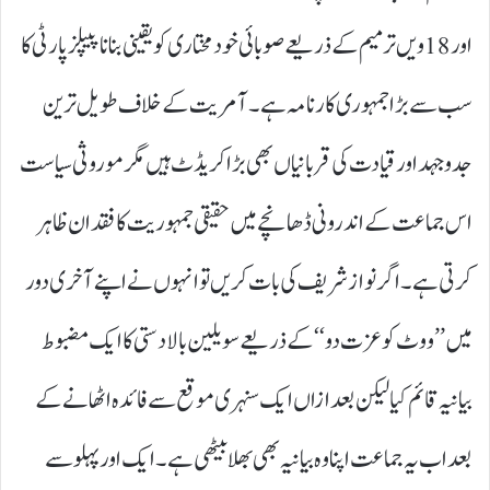
اور 18ویں ترمیم کے ذریعے صوبائی خود مختاری کو یقینی بنانا پیپلز پارٹی کا
سب سے بڑا جمہوری کارنامہ ہے۔ آمریت کے خلاف طویل ترین
جدوجہد اور قیادت کی قربانیاں بھی بڑا کریڈٹ ہیں مگر موروثی سیاست
اس جماعت کے اندرونی ڈھانچے میں حقیقی جمہوریت کا فقدان ظاہر
کرتی ہے۔ اگر نواز شریف کی بات کریں تو انہوں نے اپنے آخری دور
میں ’’ ووٹ کو عزت دو‘‘ کے ذریعے سویلین بالادستی کا ایک مضبوط
بیانیہ قائم کیا لیکن بعد ازاں ایک سنہری موقع سے فائدہ اٹھانے کے
بعد اب یہ جماعت اپنا وہ بیانیہ بھی بھلا بیٹھی ہے۔ ایک اور پہلو سے