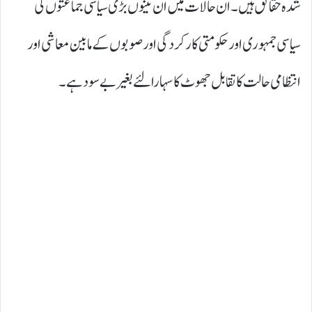
شدہ حقائق ہیں۔ ان حالات میں ان تینوں بڑی سیاسی جماعتوں کی
سیاسی جمہوری اور حکومتی کارکردگی اور صوبوں کے مابین معاشی اور
انتظامی حالت کا تقابل جھوٹ کا سہارا لئے بغیر بے سود ہے۔