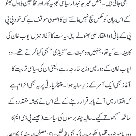
سمجھی جاتی ہیں۔ بعض غیر جانبدار سیاسی تجزیہ کار اور مخالفین بلاول بھٹو
کے اس بیان کو مکمل سچ نہیں مانتے ان کا اصولی موقف ہے کہ خود پی پی
پی کے بانی ذوالفقار علی بھٹو نے اپنی سیاست کا آغاز جنرل ایوب خان کی
کابینہ سے کیا تھا، جنہیں وہ محبت سے ’’ ڈیڈی‘‘ بھی کہا کرتے تھے۔ وہ
ایوب خان کے دور میں وزیر خارجہ رہے، یعنی ان کی سیاسی تربیت کا
آغاز بھی ایک آمر کے زیرِ سایہ ہوا۔ پیپلز پارٹی پر یہ بھی الزام ہے
کہ اقتدار میں آنے یا برقرار رہنے کے لئے اس نے ہمیشہ مقتدرہ کے
ساتھ سمجھوتے کیے۔ حالیہ چند برسوں کی سیاست ( جیسے پی ڈی ایم کا
دور یا موجودہ مخلوط حکومت) کو بھی مخالفین اسی مصلحت پسندی کا حصہ