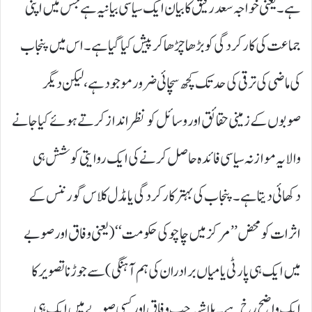
ہے۔ یعنی خواجہ سعد رفیق کا بیان ایک سیاسی بیانیہ ہے جس میں اپنی
جماعت کی کارکردگی کو بڑھا چڑھا کر پیش کیا گیا ہے۔ اس میں پنجاب
کی ماضی کی ترقی کی حد تک کچھ سچائی ضرور موجود ہے، لیکن دیگر
صوبوں کے زمینی حقائق اور وسائل کو نظر انداز کرتے ہوئے کیا جانے
والا یہ موازنہ سیاسی فائدہ حاصل کرنے کی ایک روایتی کوشش ہی
دکھائی دیتا ہے۔ پنجاب کی بہتر کارکردگی یا مڈل کلاس گورننس کے
اثرات کو محض ’’ مرکز میں چاچو کی حکومت‘‘ ( یعنی وفاق اور صوبے
میں ایک ہی پارٹی یا میاں برادران کی ہم آہنگی) سے جوڑنا تصویر کا
ایک واضح رخ ہے۔ بلاشبہ جب وفاق اور کسی صوبے میں ایک ہی