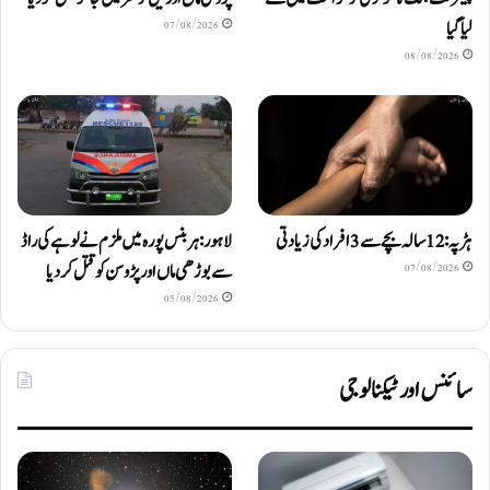
لیا گیا
07/08/2026
08/08/2026
ہڑپہ: 12 سالہ بچے سے 3 افراد کی زیادتی
لاہور: ہربنس پورہ میں ملزم نے لوہے کی راڈ
سے بوڑھی ماں اور پڑوسن کو قتل کر دیا
07/08/2026
05/08/2026
سائنس اور ٹیکنالوجی