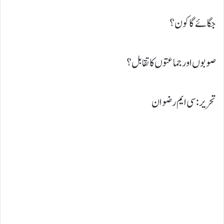
جگائے گا کون؟
صوبوں اور جماعتوں کا تقابل؟
تحریر : سی ایم رضوان