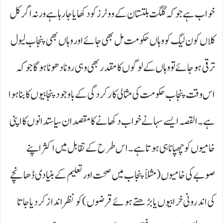
خواب ہے جو کہ گلگت بلتستان کے ووٹرز کو دکھایا جا رہا ہے ورنہ اگر کل
کلاں کو ن لیگ کو وہاں حکومت مل بھی جائے اور وہاں بھی پنجاب لیول
ترقی ہو جائے تو وہاں کے لوگوں کا مقدر بھی وہی رونا دھونا ہو گا جو کہ
اس وقت پنجاب حکومت کی مثالی کارکردگی کے باوجود پنجابیوں کا بنا ہوا
ہے۔ القصہ ایسے سہانے خواب دکھانے کا مقصد ان سیاستدانوں کا اپنی
خامیوں کو چھپانا ہی ہوتا ہے۔ اس طرح کے تقابل میں اکثر اپنے
صوبے کی خامیوں ( مثلاً پنجاب میں صحت اور تعلیم کے بنیادی ڈھانچے
کی اندرونی خرابیوں یا بڑھتے ہوئے قرضوں) کو نظر انداز کر دیا جاتا