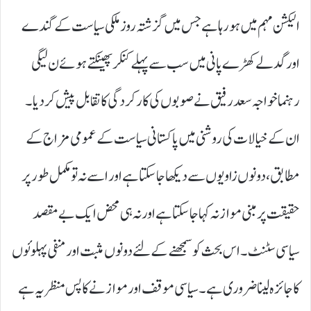
الیکشن مہم میں ہو رہا ہے جس میں گزشتہ روز ملکی سیاست کے گندے
اور گدلے کھڑے پانی میں سب سے پہلے کنکر پھینکتے ہوئے ن لیگی
رہنما خواجہ سعد رفیق نے صوبوں کی کارکردگی کا تقابل پیش کر دیا۔
ان کے خیالات کی روشنی میں پاکستانی سیاست کے عمومی مزاج کے
مطابق، دونوں زاویوں سے دیکھا جا سکتا ہے اور اسے نہ تو مکمل طور پر
حقیقت پر مبنی موازنہ کہا جا سکتا ہے اور نہ ہی محض ایک بے مقصد
سیاسی سٹنٹ۔ اس بحث کو سمجھنے کے لئے دونوں مثبت اور منفی پہلوئوں
کا جائزہ لینا ضروری ہے۔ سیاسی موقف اور موازنے کا پس منظر یہ ہے