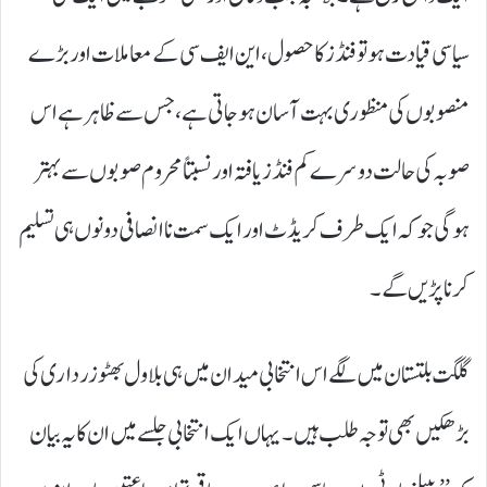
سیاسی قیادت ہو تو فنڈز کا حصول، این ایف سی کے معاملات اور بڑے
منصوبوں کی منظوری بہت آسان ہو جاتی ہے، جس سے ظاہر ہے اس
صوبہ کی حالت دوسرے کم فنڈز یافتہ اور نسبتاً محروم صوبوں سے بہتر
ہو گی جو کہ ایک طرف کریڈٹ اور ایک سمت ناانصافی دونوں ہی تسلیم
کرنا پڑیں گے۔
گلگت بلتستان میں لگے اس انتخابی میدان میں ہی بلاول بھٹو زرداری کی
بڑھکیں بھی توجہ طلب ہیں۔ یہاں ایک انتخابی جلسے میں ان کا یہ بیان