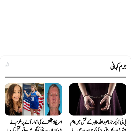
جرم کہانی
پی ٹی آئی رہنما عبداللہ طاہر کے قتل میں اہم
امریکا: جھگڑے کی آواز آنے پر ملزم نے
پیشرفت، ٹک ٹاکر لڑکی کو حراست میں لے
پڑوسی ماں اور بیٹی کو گھر میں جا کر قتل کر دیا