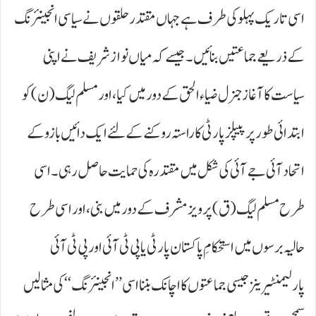
اسی تاریک پہلو کی طرف ہے جہاں مقتدر حلقوں نے سیاسی انجینئرنگ
کے ذریعے جماعتیں بنائیں۔ جیسے کہ میاں نواز شریف نے اپنی
سیاست کا آغاز جنرل ضیاء الحق کے دور میں کیا، اور مسلم لیگ ( ن) کو
ابتدائی طور پر پیپلز پارٹی کا راستہ روکنے کے لئے ایک دائیں بازو کے
اتحاد آئی جے آئی کی شکل میں مقتدرہ کی حمایت حاصل رہی۔ اسی
طرح مسلم لیگ ( ق) پرویز مشرف کے دور میں بنی، اور اسی طرح
حالیہ برسوں میں استحکامِ پاکستان پارٹی یا پی ٹی آئی اور پی ٹی آئی
پارلیمنٹیرینز جیسی جماعتوں کا اچانک بننا اسی ’’ انجینئرنگ‘‘ کی مثالیں