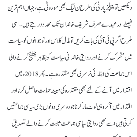
دیکھیں تو پیپلز پارٹی کی طرح ن لیگ بھی موروثی ہے، جہاں اہم ترین
فیصلے اور عہدے صرف شریف خاندان تک محدود رہتے ہیں۔ اسی
طرح اگر پی ٹی آئی کی بات کریں تو مڈل کلاس اور نوجوانوں کو سیاست
میں متحرک کرنے اور روایتی خاندانی سیاست کو بظاہر چیلنج کرنے والی
اس جماعت کی ابتدائی نرسری بھی مقتدرہ ہے۔ پھر 2018ء میں
اقتدار میں آنے کے لئے بھی مقتدرہ کی مبینہ حمایت حاصل کرنا اور
اقتدار میں آ کر وہی لوٹ مار کرنا جو دوسری دونوں بڑی سیاسی جماعتیں
کرتی ہیں اسے بھی روایتی سیاسی جماعت ثابت کرنے والے تصدیق