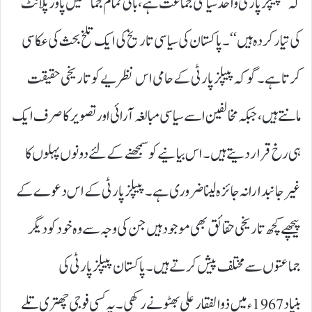
کہ ’’ پیپلز پارٹی واحد سیاسی جماعت ہے، باقی تمام جماعتیں پاور پلانٹ
کی تیار کردہ ہیں‘‘۔ پاکستان کی سیاسی تاریخ کی ایک تلخ بحث کی عکاسی
کرتا ہے۔ گو کہ پیپلز پارٹی کے حامی اس نظریے کو تاریخی حقیقت
مانتے ہیں، جبکہ مخالفین اسے سیاسی مبالغہ آرائی اور تصویر کا صرف ایک
ہی رخ قرار دیتے ہیں۔ اس بیانیے کو سمجھنے کے لئے دونوں پہلوں کا
غیر جانبدارانہ جائزہ لینا ضروری ہے۔ پیپلز پارٹی کے اس دعوے کے
پیچھے کچھ تاریخی حقائق بھی موجود ہیں جن کی وجہ سے وہ خود کو دیگر
جماعتوں سے مختلف پیش کرتے ہیں۔ پاکستان پیپلز پارٹی کی
بنیاد 1967ء میں ذوالفقار علی بھٹو نے رکھی۔ یہ کسی فوجی چھتری تلے