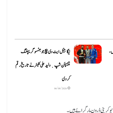
ں،
نیگا بیٹل ایٹ دی بیچ جوجٹسو گریپلنگ
چیمپئن شپ ٜ ولید علی کلیئر نے تاریخ رقم
کر دی
06/08/2026