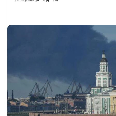
0
90
پڑھنے کا وقت ایک منٹ سے کم