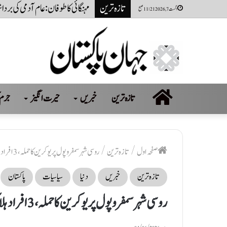
تازہ ترین
ذہنی صحت توجہ چاہتی ہے
اگست 7, 2026 11:21 صبح
صفحہ
تازہ ترین
خبریں
حیرت انگیز
جرم 
اول
صفحہ اول
/
تازہ ترین
/
روسی شہر سمفروپول پر یوکرین کا حملہ، 3 افراد ہلاک
تازہ ترین
خبریں
دنیا
سیاسیات
پاکستان
روسی شہر سمفروپول پر یوکرین کا حملہ، 3 افراد ہلاک