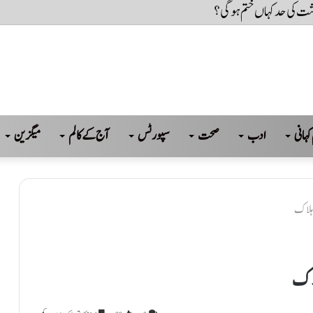
کہانی
ادب
صحت
سپورٹس
آج کے کالم
میگزین