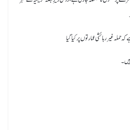
کہ حملہ غیر رہائشی عمارتوں پر کیا گیا