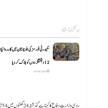
یہ بھی پڑھیے
سکیورٹی فورسز کی بلوچستان میں کارروائیا
12 دہشتگردوں کو ہلاک کردیا
06/08/2026
روسی وزارتِ دفاع کا کہنا ہے گذشتہ 24 گھنٹوں میں 754 یوکرینی ڈرون مار گرائے ہیں۔