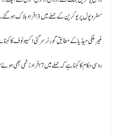
سمفروپول پر یوکرین کے حملے میں 3 افراد ہلاک ہو گئے۔
غیر ملکی میڈیا کے مطابق گورنر سرگئی اکسیونوف کا کہنا ہے 
روسی حکام کا کہنا ہے کہ حملے میں 7 افراد زخمی بھی ہوئے ہیں۔