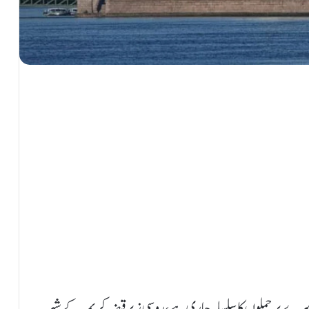
پر حملوں کا سلسلہ جاری ہے، روسی زیرِ قبضہ کریمیہ کے شہر