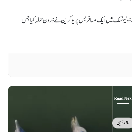
ے ڈونیٹسک میں ایک مسافر بس پر یوکرین نے ڈرون حملہ کیا جس
Read Nex
تازہ ترین