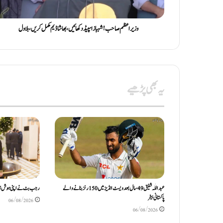
وزیراعظم صاحب! شہباز اسپیڈ دکھائیں، بھاشا ڈیم مکمل کریں، بلاول
یہ بھی پڑھیے
عبداللّٰہ شفیق 49 سال بعد ویسٹ انڈیز میں 150 رنز بنانے والے
رجب بٹ نے اپنی ہوش رُب
پاکستانی بیٹر
06/08/2026
06/08/2026