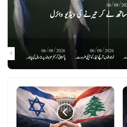
06/08/20
دوں پر پھر سے عمل کیلئے تیار ہے: ایران
/08/2026
06/08/2026
06/08/2026
نوجوانوں آپکے لیڈر کو آپکی ضرورت ہے، 27 ستمبر کو اسلام آباد کا رخ کریں گے: سہیل آفریدی کا اعلان
پاکستانی کرکٹر حمزہ نذر پر 2 سال کی پابندی اور 10 لاکھ روپےکا جرمانہ عائد
پٹرولیم مصنوعات کی قیمتوں میں اضافے اور لیوی ٹیکس کے خلاف جماعتِ اسلامی کا ملک گیر احتجاج