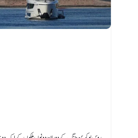
روس یوکرین جنگ کے دوران دونوں ملکوں کے ایک دوسرے 