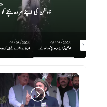
26
امریکا سے اشارے ملے ہیں کہ وہ وع
06/08/2026
06/08/2026
06/08/2
ڈولفن کی اپنے مردہ بچے کو ساتھ لے کر تیرنے کی ویڈیو وائرل
امریکا سے اشارے ملے ہیں کہ وہ وعدوں پر پھر سے عمل کیلئے تیار ہے: ایران