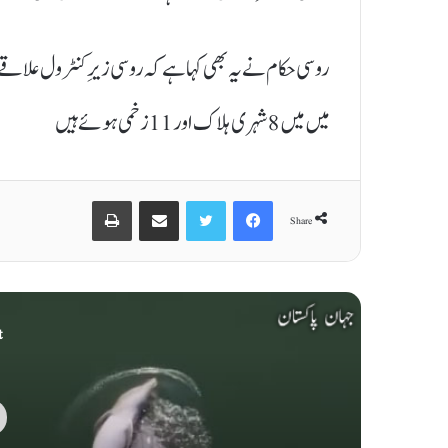
روسی حکام نے یہ بھی کہا ہے کہ روسی زیرِ کنٹرول علاق
میں میں 8 شہری ہلاک اور 11 زخمی ہوئے ہیں
Print
Share via Email
Twitter
Facebook
Share
t