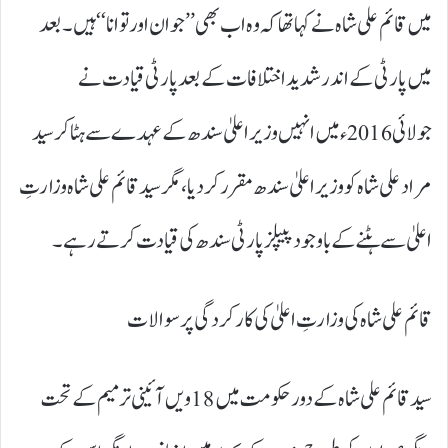
میں قائم علی شاہ نے کہا تھا کہ وہ اب بھی ’’ جوان اور توانا‘‘ ہیں۔ بعد
میں پارٹی کے اندر شدید اختلافات کے بعد پارٹی قیادت نے
جولائی 2016 ء میں انہیں وزیراعلیٰ سندھ کے عہدے سے ہٹا کر سید
مراد علی شاہ کو وزیراعلیٰ سندھ مقرر کر دیا، مگر سید قائم علی شاہ وزارتِ
اعلیٰ سے ہٹنے کے باوجود پیپلز پارٹی سندھ کی قیادت کرتے رہے۔
قائم علی شاہ کی وزارتِ اعلیٰ کی کارکردگی پر سوالات
سید قائم علی شاہ کے دور حکومت میں 18ویں آئینی ترمیم کے تحت