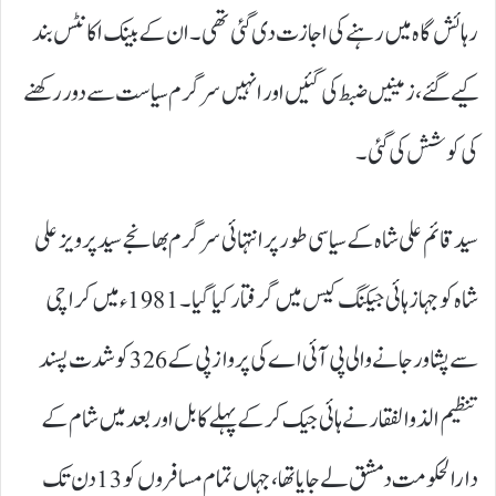
رہائش گاہ میں رہنے کی اجازت دی گئی تھی۔ ان کے بینک اکانٹس بند
کیے گئے، زمینیں ضبط کی گئیں اور انہیں سرگرم سیاست سے دور رکھنے
کی کوشش کی گئی۔
سید قائم علی شاہ کے سیاسی طور پر انتہائی سرگرم بھانجے سید پرویز علی
شاہ کو جہاز ہائی جیکنگ کیس میں گرفتار کیا گیا۔ 1981ء میں کراچی
سے پشاور جانے والی پی آئی اے کی پرواز پی کے 326کو شدت پسند
تنظیم الذوالفقار نے ہائی جیک کرکے پہلے کابل اور بعد میں شام کے
دارالحکومت دمشق لے جایا تھا، جہاں تمام مسافروں کو 13دن تک