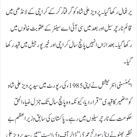
یرغمال رکھا گیا۔ پرویز علی شاہ کو گرفتار کرکے کراچی کے لانڈھی میں
قائم ٹارچر سیل اور بعد میں سی آئی اے سینٹر کے عقوبت خانوں میں
رکھا گیا۔ بعد ازاں انہیں پانچ سال کراچی اور خیرپور جیل میں قید رکھا
گیا۔
ایمنسٹی انٹرنیشنل نے اپنی 1985ء کی رپورٹ میں سید پرویز علی شاہ
کو ’’ ضمیر کا قیدی‘‘ قرار دیا، کیونکہ وہ پانچ سال تک جنرل ضیاء الحق
حکومت کے ٹارچر سیلوں میں رہے۔ پاکستان کی سابق وزیراعظم بے
نظیر بھٹو نے اپنی سوانح عمری ’’ ڈاٹر آف دی ایسٹ‘‘ میں سید پرویز علی