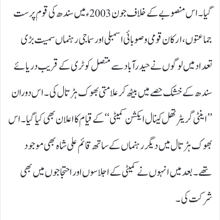
گیا۔ اس منصوبے کے خلاف جون 2003ء میں سندھ کی قوم پرست
جماعتوں، ارکان قومی و صوبائی اسمبلی اور سماجی رہنماں سمیت بڑی
تعداد میں لوگوں نے حیدرآباد سے متصل کوٹری کے قریب دریائے
سندھ کے خشک حصے میں بیٹھ کر علامتی بھوک ہڑتال کی۔ اس دوران
’’ اینٹی گریٹر تھل کینال ایکشن کمیٹی‘‘ کے قیام کا اعلان بھی کیا گیا۔ اس
بھوک ہڑتال میں دیگر رہنماں کے ساتھ قائم علی شاہ بھی موجود
تھے۔ بعد میں انہوں نے کمیٹی کے اجلاسوں اور احتجاجوں میں بھی
شرکت کی۔