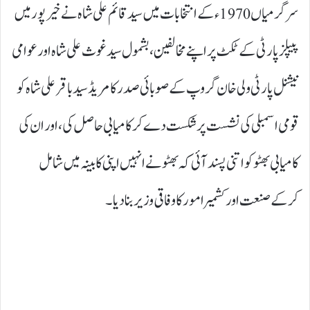
سرگرمیاں1970ء کے انتخابات میں سید قائم علی شاہ نے خیرپور میں
پیپلز پارٹی کے ٹکٹ پر اپنے مخالفین، بشمول سید غوث علی شاہ اور عوامی
نیشنل پارٹی ولی خان گروپ کے صوبائی صدر کامریڈ سید باقر علی شاہ کو
قومی اسمبلی کی نشست پر شکست دے کر کامیابی حاصل کی، اور ان کی
کامیابی بھٹو کو اتنی پسند آئی کہ بھٹو نے انہیں اپنی کابینہ میں شامل
کرکے صنعت اور کشمیر امور کا وفاقی وزیر بنا دیا۔