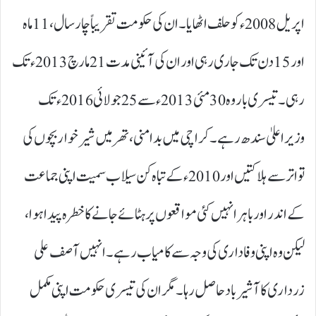
اپریل 2008ء کو حلف اٹھایا۔ ان کی حکومت تقریباً چار سال، 11ماہ
اور 15دن تک جاری رہی اور ان کی آئینی مدت 21مارچ 2013ء تک
رہی۔ تیسری بار وہ 30مئی 2013ء سے 25جولائی 2016ء تک
وزیراعلیٰ سندھ رہے۔ کراچی میں بدامنی، تھر میں شیرخوار بچوں کی
تواتر سے ہلاکتیں اور 2010ء کے تباہ کن سیلاب سمیت اپنی جماعت
کے اندر اور باہر انہیں کئی مواقعوں پر ہٹائے جانے کا خطرہ پیدا ہوا،
لیکن وہ اپنی وفاداری کی وجہ سے کامیاب رہے۔ انہیں آصف علی
زرداری کا آشیرباد حاصل رہا۔ مگر ان کی تیسری حکومت اپنی مکمل