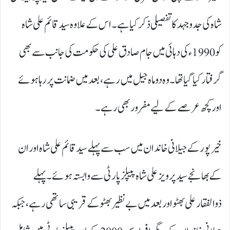
شاہ کی جدوجہد کا تفصیلی ذکر کیا ہے۔ اس کے علاوہ سید قائم علی شاہ
کو 1990 ء کی دہائی میں جام صادق علی کی حکومت کی جانب سے بھی
گرفتار کیا گیا تھا۔ وہ دو ماہ جیل میں رہے، بعد میں ضمانت پر رہا ہوئے
اور کچھ عرصے کے لیے مفرور بھی رہے۔
خیرپور کے جیلانی خاندان میں سب سے پہلے سید قائم علی شاہ اور ان
کے بھانجے سید پرویز علی شاہ پیپلز پارٹی سے وابستہ ہوئے۔ پہلے
ذوالفقار علی بھٹو اور بعد میں بے نظیر بھٹو کے قریبی ساتھی رہے، جبکہ