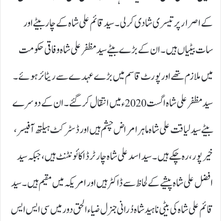
کے اصرار پر تیسری شادی کرلی۔سید قائم علی شاہ کے چار بیٹے اور
سات بیٹیاں ہیں۔ ان کے بڑے بیٹے سید مظفر علی شاہ وفاقی حکومت
میں ملازم تھے اور پورٹ قاسم میں بڑے عہدے سے ریٹائر ہوئے۔
سید مظفر علی شاہ اگست 2020ء میں انتقال کرگئے۔ان کے دوسرے
بیٹے سید لیاقت علی شاہ ماہر امراض چشم ہیں اور ڈسٹرکٹ ہیلتھ آفیسر،
خیرپور، رہ چکے ہیں۔ سید اسد علی شاہ چارٹرڈ اکائونٹنٹ ہیں، جبکہ سید
افضل علی شاہ پیشے کے لحاظ سے ڈاکٹر ہیں اور امریکہ میں مقیم ہیں۔ سید
قائم علی شاہ کی بیٹی ناہید شاہ دُرانی جنرل ضیاء الحق دور میں سی ایس ایس