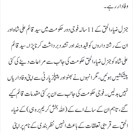
وفادار رہے۔
جنرل ضیاء الحق کے 11سالہ فوجی دور حکومت میں سید قائم علی شاہ اور
ان کے رشتہ داروں کو قید و بند اور تشدد برداشت کرنا پڑا۔ سید قائم
علی شاہ کو جنرل ضیاء الحق حکومت کی جانب سے مراعات دینے کی کئی
پیشکشیں ہوئیں، مگر انہوں نے بھٹو اور پیپلز پارٹی سے اپنی وفاداریاں
نہیں بدلیں۔ فوجی حکومت کی جانب سے ان پر کئی مقدمات قائم کیے
گئے، تاہم ان کے سالے اے کے ( اللہ بخش کریم بروہی) کے ضیاء
الحق سے قریبی تعلقات کے باعث انہیں نظربندی کے نام پر اپنی