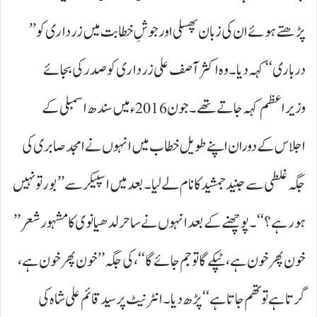
پڑھتے ہوئے ان کی زبان پھسلی اور جوشِ خطابت میں زرداری کو ’’
درباری‘‘ کہہ دیا۔ وہ اکثر آصف علی زرداری کو صدر کی بجائے
وزیراعظم کہہ جاتے تھے۔ جون 2016ء میں سندھ اسمبلی کے
اجلاس کے دوران اپنے طویل خطاب میں انہوں نے امجد صابری کی
جگہ غلطی سے جنید جمشید کا نام لے لیا۔ بعد میں اسپیکر سے ’’ بور تو نہیں
ہورہے؟‘‘۔ پوچھنے کے بعد انہوں نے ساحر لدھیانوی کا مشہور شعر ’’
خون پھر خون ہے، ٹپکے گا تو جم جائے گا‘‘، کی جگہ ’’ خون پھر خون ہے،
گرتا ہے تو تھم جاتا ہے‘‘ پڑھ دیا۔ انٹرنیٹ پر سید قائم علی شاہ کی