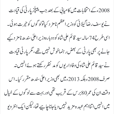
2008ء کے انتخابات میں کامیابی کے بعد جب پیپلز پارٹی کی قیادت
نے یوسف رضا گیلانی کو وزیراعظم نامزد کیا تو لوگوں کو حیرت ہوئی۔
اسی طرح 74سالہ سید قائم علی شاہ کو دوبارہ وزیراعلیٰ سندھ نامزد کیے
جانے پر بھی پارٹی کے بعض رہنما خوش نہیں تھے، مگر پارٹی قیادت
نے سید قائم علی شاہ کی وفاداریوں کو مدنظر رکھتے ہوئے انہیں نہ
صرف 2008ء بلکہ 2013ء میں بھی وزیراعلیٰ سندھ مقرر کیا۔ اس
وقت ان کی عمر 80برس کے قریب تھی اور بہت سے لوگوں کے خیال
میں انہیں اتنا اہم عہدہ مزید نہیں دیا جانا چاہیے تھا، لیکن ایک انٹرویو