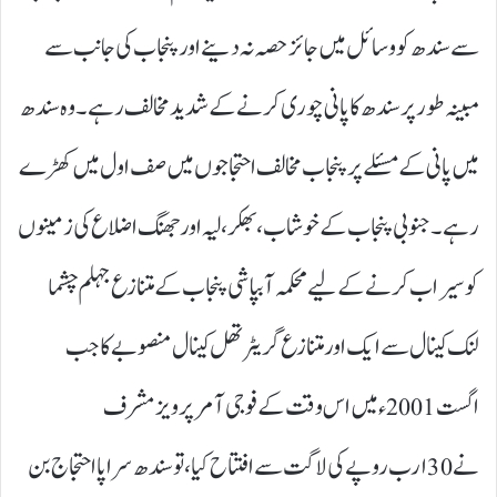
سے سندھ کو وسائل میں جائز حصہ نہ دینے اور پنجاب کی جانب سے
مبینہ طور پر سندھ کا پانی چوری کرنے کے شدید مخالف رہے۔ وہ سندھ
میں پانی کے مسئلے پر پنجاب مخالف احتجاجوں میں صف اول میں کھڑے
رہے۔ جنوبی پنجاب کے خوشاب، بھکر، لیہ اور جھنگ اضلاع کی زمینوں
کو سیراب کرنے کے لیے محکمہ آبپاشی پنجاب کے متنازع جہلم چشما
لنک کینال سے ایک اور متنازع گریٹر تھل کینال منصوبے کا جب
اگست 2001ء میں اس وقت کے فوجی آمر پرویز مشرف
نے 30ارب روپے کی لاگت سے افتتاح کیا، تو سندھ سراپا احتجاج بن