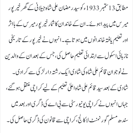
مطابق 13ستمبر 1933 ء کو سید رمضان علی شاہ جیلانی کے گھر خیرپور
میرس میں پیدا ہوئے۔ ان کے خاندان کا شمار خیرپور میرس کے بااثر
اور تعلیم یافتہ خاندانوں میں ہوتا ہے۔ انہوں نے خیرپور کے تاریخی
ناز ہائی اسکول سے ابتدائی تعلیم حاصل کی، جس کے بعد ان کے والدین
نے نوجوان قائم علی شاہ کی شادی ایک رشتہ دار لڑکی سے کرا دی۔
شادی کے بعد سید قائم علی شاہ اعلیٰ تعلیم کے لیے کراچی منتقل ہوگئے،
جہاں انہوں نے کراچی یونیورسٹی سے بی اے کی ڈگری اور بعد میں
سندھ مسلم گورنمنٹ لا کالج، کراچی سے قانون کی ڈگری حاصل کی۔