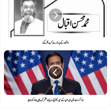
وقت کے پرندے کب اُڑ گئے
مذاکرات میں ایران کے سپریم لیڈر زیادہ متحرک ہیں: مارکو روبیو