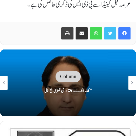
عرصہ قبل کینیڈا سے بی ڈی ایس کی ڈگری حاصل کی ہے۔
Print
Share via Email
WhatsApp
Twitter
Facebook
Column
’’ ٹک ٹاک۔۔۔ اقتدار کی گھڑی بج چکی