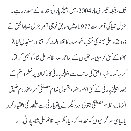
تک، جبکہ تیسری بار 2004ء میں پیپلز پارٹی سندھ کے صدر رہے۔
جنرل ضیا کی آمریت1977ء میں سابق فوجی آمر جنرل ضیاء الحق نے
ذوالفقار علی بھٹو کی منتخب حکومت کا تختہ الٹ کر اقتدار سنبھال لیا، تو
بھٹو کے کئی قریبی ساتھیوں کے ساتھ سید قائم علی شاہ کو بھی گرفتار
کرلیا گیا۔ ضیاء الحق کی جانب سے پیپلز پارٹی کارکنان پر ظلم و ستم کے
بعد پیپلز پارٹی کے کئی اہم رہنما، بشمول غلام مصطفیٰ کھر، مخدوم خلیق
الزماں، غلام مصطفیٰ جتوئی اور دیگر نے یا تو پارٹی سے علیحدگی اختیار کرلی
یا سیاسی سرگرمیوں کو محدود کر دیا، مگر سید قائم علی شاہ پارٹی سے