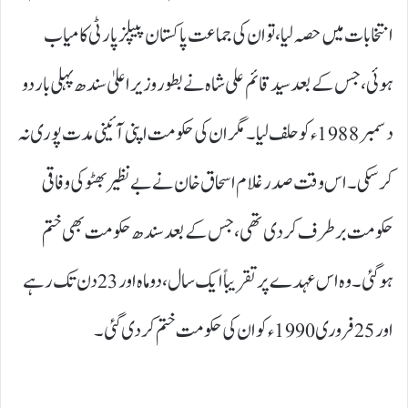
انتخابات میں حصہ لیا، تو ان کی جماعت پاکستان پیپلز پارٹی کامیاب
ہوئی، جس کے بعد سید قائم علی شاہ نے بطور وزیراعلیٰ سندھ پہلی بار دو
دسمبر 1988ء کو حلف لیا۔ مگر ان کی حکومت اپنی آئینی مدت پوری نہ
کرسکی۔ اس وقت صدر غلام اسحاق خان نے بے نظیر بھٹو کی وفاقی
حکومت برطرف کردی تھی، جس کے بعد سندھ حکومت بھی ختم
ہوگئی۔ وہ اس عہدے پر تقریباً ایک سال، دو ماہ اور 23دن تک رہے
اور 25فروری 1990ء کو ان کی حکومت ختم کردی گئی۔