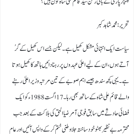
پیپلز پارٹی کے بانی رکن سید قائم علی شاہ کون ہیں؟
تحریر : محمد شاہد کبر
سیاست ایک انتہائی مشکل کھیل ہے۔ لیکن جسے اس کھیل کے گرُ
آتے ہوں، ان کے لیے اعلیٰ عہدوں پر رہنا دائیں ہاتھ کا کھیل ہوتا
ہے۔ یہی کچھ سندھ جیسے اہم صوبے کے تین مرتبہ وزیراعلیٰ رہنے
والے قائم علی شاہ کے ساتھ بھی رہا۔17 اگست 1988ء کو ایک
فضائی حادثے میں سابق فوجی آمر ضیاالحق کی ہلاکت کے بعد جب
محترمہ بے نظیر بھٹو خود ساختہ جلاوطنی ختم کرکے واپس آئیں اور عام