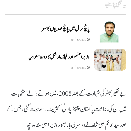
یہ بھی پڑھیے
پانچ سال میں پانچ صدیوں کا سفر
08/08/2026
وزیراعظم اور فیلڈ مارشل کا دورہ سعودیہ
08/08/2026
بے نظیر بھٹو کی شہادت کے بعد 2008ء میں ہونے والے انتخابات
میں ان کی جماعت پاکستان پیپلز پارٹی اکثریت سے جیت گئی، جس کے
بعد سید قائم علی شاہ نے دوسری بار بطور وزیراعلیٰ سندھ چھ