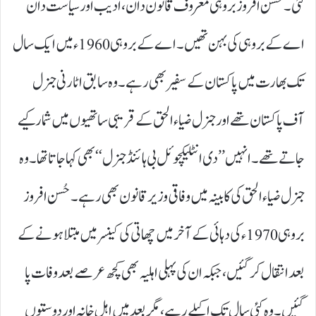
گئی۔ حُسن افروز بروہی معروف قانون دان، ادیب اور سیاست دان
اے کے بروہی کی بہن تھیں۔ اے کے بروہی 1960ء میں ایک سال
تک بھارت میں پاکستان کے سفیر بھی رہے۔ وہ سابق اٹارنی جنرل
آف پاکستان تھے اور جنرل ضیاء الحق کے قریبی ساتھیوں میں شمار کیے
جاتے تھے۔ انہیں ’’ دی انٹلیکچوئل بی ہائنڈ جنرل‘‘ بھی کہا جاتا تھا۔ وہ
جنرل ضیاء الحق کی کابینہ میں وفاقی وزیر قانون بھی رہے۔ حُسن افروز
بروہی 1970ء کی دہائی کے آخر میں چھاتی کی کینسر میں مبتلا ہونے کے
بعد انتقال کرگئیں، جبکہ ان کی پہلی اہلیہ بھی کچھ عرصے بعد وفات پا
گئیں۔ وہ کئی سال تک اکیلے رہے، مگر بعد میں اہل خانہ اور دوستوں