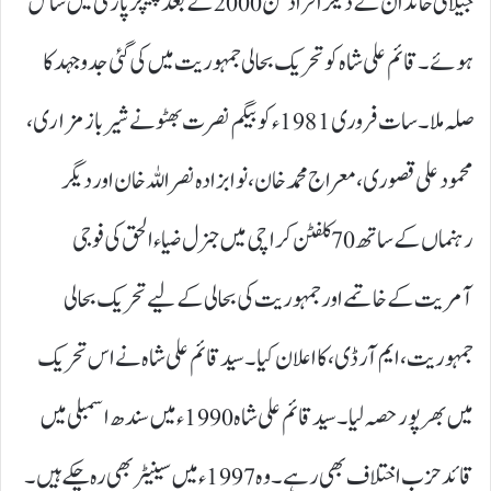
جیلانی خاندان کے دیگر افراد سن 2000کے بعد پیپلز پارٹی میں شامل
ہوئے۔ قائم علی شاہ کو تحریک بحالی جمہوریت میں کی گئی جدوجہد کا
صلہ ملا۔ سات فروری 1981ء کو بیگم نصرت بھٹو نے شیر باز مزاری،
محمود علی قصوری، معراج محمد خان، نوابزادہ نصراللہ خان اور دیگر
رہنماں کے ساتھ 70کلفٹن کراچی میں جنرل ضیاء الحق کی فوجی
آمریت کے خاتمے اور جمہوریت کی بحالی کے لیے تحریک بحالی
جمہوریت، ایم آر ڈی، کا اعلان کیا۔ سید قائم علی شاہ نے اس تحریک
میں بھرپور حصہ لیا۔ سید قائم علی شاہ 1990ء میں سندھ اسمبلی میں
قائد حزب اختلاف بھی رہے۔ وہ 1997ء میں سینیٹر بھی رہ چکے ہیں۔