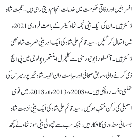
افسر بنیں اور وفاقی حکومت میں خدمات انجام دیتی رہی ہیں۔ نگہت شاہ
ڈاکٹر ہیں۔ ان کی ایک بیٹی نجمہ شاہ کینسر کے باعث فروری 2021ء
میں انتقال کر گئیں۔ سید قائم علی شاہ کی ایک اور بیٹی نصرت شاہ بھی
ڈاکٹر ہیں۔ آکسفورڈ یونیورسٹی سے کلچرل اینتھروپولوجی میں پی ایچ
ڈی کرنے والی، سابق صحافی اور سیاست دان نفیسہ شاہ خیرپور میرس کی
ضلعی ناظمہ رہ چکی ہیں۔ وہ 2008ء ، 2013ء اور 2018 ء میں قومی
اسمبلی کی رکن منتخب ہوئیں۔ سید قائم علی شاہ کی ایک بیٹی نزہت شاہ
جسمانی معذوری کا شکار ہیں، جبکہ سب سے چھوٹی بیٹی مونا شاہ نے کچھ