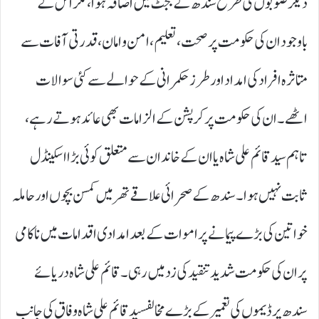
دیگر صوبوں کی طرح سندھ کے بجٹ میں اضافہ ہوا، مگر اس کے
باوجود ان کی حکومت پر صحت، تعلیم، امن و امان، قدرتی آفات سے
متاثرہ افراد کی امداد اور طرز حکمرانی کے حوالے سے کئی سوالات
اٹھے۔ ان کی حکومت پر کرپشن کے الزامات بھی عائد ہوتے رہے،
تاہم سید قائم علی شاہ یا ان کے خاندان سے متعلق کوئی بڑا اسکینڈل
ثابت نہیں ہوا۔ سندھ کے صحرائی علاقے تھر میں کمسن بچوں اور حاملہ
خواتین کی بڑے پیمانے پر اموات کے بعد امدادی اقدامات میں ناکامی
پر ان کی حکومت شدید تنقید کی زد میں رہی۔ قائم علی شاہ دریائے
سندھ پر ڈیموں کی تعمیر کے بڑے مخالفسید قائم علی شاہ وفاق کی جانب