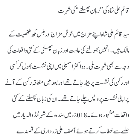
قائم علی شاہ کی ’’ زبان پھسلنے‘‘ کی شہرت
سید قائم علی شاہ اپنے مزاج میں خوش مزاج اور ہنس مکھ شخصیت کے
مالک ہیں۔ انہیں بھولنے کی عادت اور زبان پھسلنی کے کئی واقعات کی
وجہ سے بھی شہرت ملی۔ وہ اکثر اسمبلی میں اپنی نشست بھول کر کسی
اور رکن کی نشست پر بیٹھ جاتے تھے اور بعد میں متعلقہ رکن کے آنے
پر اپنی نشست پر واپس چلے جاتے تھے۔ ان کی زبان پھسلنے کے کئی
واقعات مشہور ہوئے۔ 2018ء میں سندھ کے شہر ٹنڈو الہ یار میں
جلسے سے خطاب کرتے ہوئے آصف علی زرداری کے قصیدے