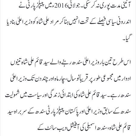
آئینی مدت پوری نہ کر سکی۔ جولائی 2016ء میں پیپلز پارٹی نے
اندرونی سیاسی فیصلے کے تحت انہیں ہٹا کر مراد علی شاہ کو وزیراعلیٰ بنا دیا
گیا۔
اس طرح تین بار وزیراعلیٰ سندھ رہنے والے سید قائم علی شاہ تینوں
ادوار میں مجموعی طور پر قریباً نو سال، چار ماہ اور چند دن تک وزیراعلیٰ
سندھ رہے۔ سید قائم علی شاہ کی ابتدائی زندگی اور سیاست میں شمولیت
سندھ کے سابق وزیراعلیٰ اور پاکستان پیپلز پارٹی سندھ کے سربراہ سید
قائم علی شاہ، سندھ اسمبلی کی آفیشل ویب سائٹ کے