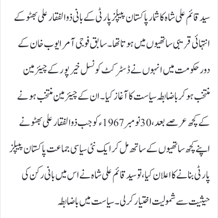
سید قائم علی شاہ کا شمار پاکستان پیپلز پارٹی کے بانی ذوالفقار علی بھٹو کے
انتہائی قریبی ساتھیوں میں ہوتا تھا۔ سابق فوجی آمر ایوب خان کے
دور حکومت میں انہوں نے ڈسٹرکٹ کونسل خیرپور کے چیئرمین
منتخب ہوکر باضابطہ سیاست کا آغاز کیا۔ ان کے چیئرمین منتخب ہونے
کے کچھ عرصے بعد، 30نومبر 1967ء کو جب ذوالفقار علی بھٹو نے
اپنے کچھ ساتھیوں کے ساتھ مل کر ایک نئی سیاسی جماعت پاکستان پیپلز
پارٹی بنانے کا اعلان کیا، تو سید قائم علی شاہ نے اس میں بانی رکن کی
حیثیت سے شمولیت اختیار کرلی۔ سیاست میں باضابطہ