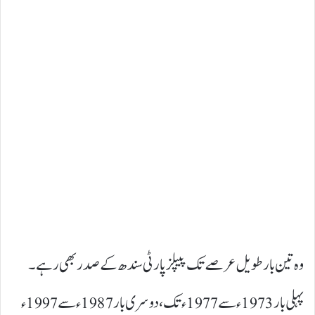
وہ تین بار طویل عرصے تک پیپلز پارٹی سندھ کے صدر بھی رہے۔
پہلی بار 1973ء سے 1977ء تک، دوسری بار 1987ء سے 1997ء