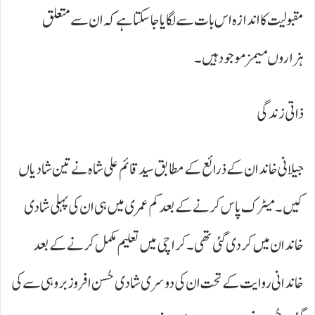
مقبولیت کا اندازہ اس بات سے لگایا جاسکتا ہے کہ ان سے متعلق
ہزاروں میمز موجود ہیں۔
ذاتی زندگی
جیلانی خاندان کے ذرائع کے مطابق سید قائم علی شاہ نے تین شادیاں
کیں۔ میٹرک پاس کرنے کے بعد کم عمری میں ہی ان کی پہلی شادی
خاندان میں کردی گئی تھی۔ کراچی میں تعلیم مکمل کرنے کے بعد
خاندانی روایت کے تحت ان کی دوسری شادی حُسن افروز بروہی سے کی