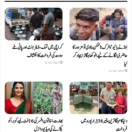
ٹِنڈ نے بائیومیٹرک ناممکن بنا دی تو مزدور کا
کراچی میں نمک، ڈیٹرجنٹ اور پانی ملے
حاضری لگانے کے لیے انوکھا جگاڑ ایجاد کر
دودھ کی فروخت کا انکشاف
لیا
30/09/2025
01/06/2026
دنیا کا مہنگا ترین پنیر 36 ہزار یورو میں
بھارت: خاتون افسر کی 16 فٹ لمبے کوبرا کو
فروخت
پکڑنے کی ویڈیو وائرل