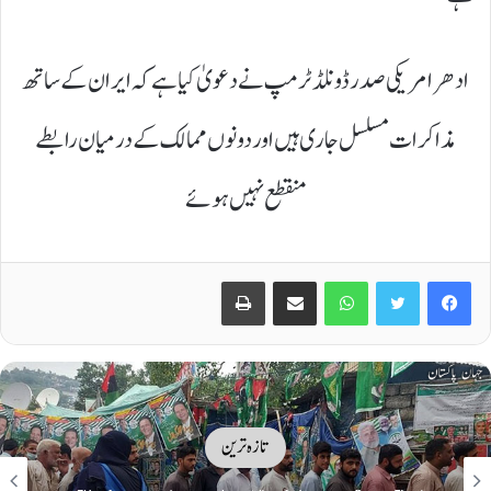
ادھر امریکی صدر ڈونلڈ ٹرمپ نے دعویٰ کیا ہے کہ ایران کے ساتھ
مذاکرات مسلسل جاری ہیں اور دونوں ممالک کے درمیان رابطے
منقطع نہیں ہوئے
Print
Share via Email
WhatsApp
Twitter
Facebook
تازہ ترین