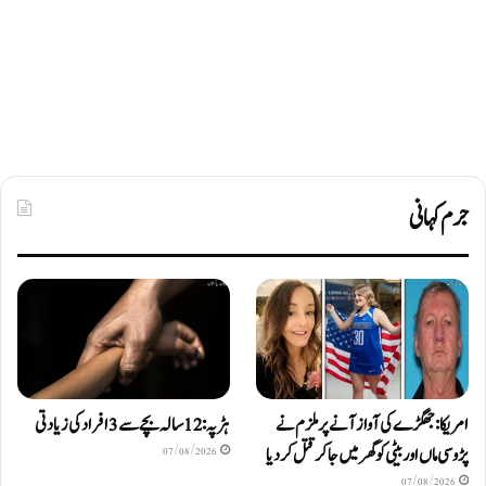
جرم کہانی
امریکا: جھگڑے کی آواز آنے پر ملزم نے
ہڑپہ: 12 سالہ بچے سے 3 افراد کی زیادتی
پڑوسی ماں اور بیٹی کو گھر میں جا کر قتل کر دیا
07/08/2026
07/08/2026