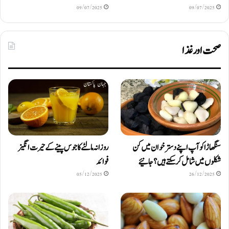
09/07/2025
09/07/2025
صحت اور غذا
سنگھاڑا کو آپ اپنے دستر خوان میں کن
روزانہ مالٹے کا جوس پینے کے حیرت انگیز
شکلوں میں شامل کرسکتے ہیں ؟ جانیئے
فوائد
05/12/2025
26/12/2025