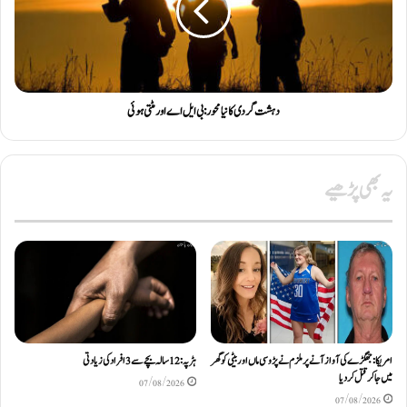
دہشت گردی کا نیا محور: بی ایل اے اور مٹتی ہوئی
یہ بھی پڑھیے
امریکا: جھگڑے کی آواز آنے پر ملزم نے پڑوسی ماں اور بیٹی کو گھر
ہڑپہ: 12 سالہ بچے سے 3 افراد کی زیادتی
میں جا کر قتل کر دیا
07/08/2026
07/08/2026