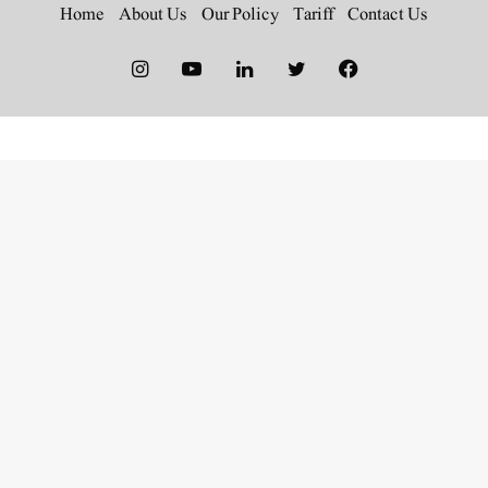
Home
About Us
Our Policy
Tariff
Contact Us
Instagram
YouTube
LinkedIn
Twitter
Facebook