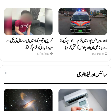
لاہور: ہربنس پورہ میں ملزم نے لوہے کی راڈ
کراچی: قیوم آباد میں ڈیڑھ سال کی بچی سے
سے بوڑھی ماں اور پڑوسن کو قتل کر دیا
مبینہ زیادتی کا ملزم گرفتار
05/08/2026
05/08/2026
سائنس اور ٹیکنالوجی