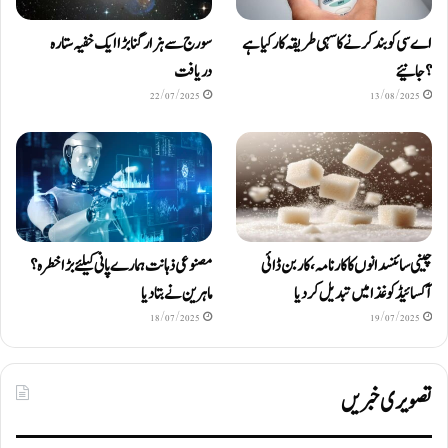
اے سی کو بند کرنے کا سہی طریقہ کار کیا ہے
سورج سے ہزار گنا بڑا ایک خفیہ ستارہ
؟ جانیئے
دریافت
22/07/2025
13/08/2025
چینی سائنسدانوں کا کارنامہ، کاربن ڈائی
مصنوعی ذہانت ہمارے پانی کیلئے بڑا خطرہ؟
آکسائیڈ کو غذا میں تبدیل کردیا
ماہرین نے بتا دیا
18/07/2025
19/07/2025
تصویری خبریں