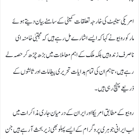
امریکی سینیٹ کی خارجہ تعلقات کمیٹی کے سامنے بیان دیتے ہوئے
مارکو روبیو نے کہا کہ ایسے اشارے مل رہے ہیں کہ مجتبیٰ خامنہ ای
ناصرف زندہ ہیں بلکہ ملک کے اہم معاملات میں بڑھ چڑھ کر حصہ لے
رہے ہیں، تاہم ان کی تمام ہدایات تحریری پیغامات اور ثالثوں کے
ذریعے پہنچ رہی ہیں۔
روبیو کے مطابق امریکا اور ایران کے درمیان جاری مذاکرات میں
اب ایرانی جوہری پروگرام کے ایسے پہلو بھی زیر بحث آ رہے ہیں جن