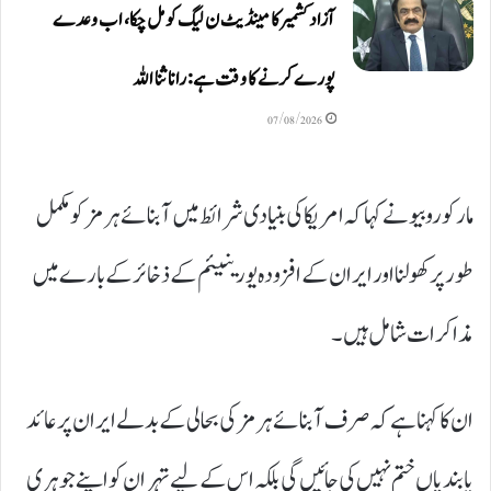
آزاد کشمیر کا مینڈیٹ ن لیگ کو مل چکا، اب وعدے
پورے کرنے کا وقت ہے: رانا ثنا اللہ
07/08/2026
مارکو روبیو نے کہا کہ امریکا کی بنیادی شرائط میں آبنائے ہرمز کو مکمل
طور پر کھولنا اور ایران کے افزودہ یورینیئم کے ذخائر کے بارے میں
مذاکرات شامل ہیں۔
ان کا کہنا ہے کہ صرف آبنائے ہرمز کی بحالی کے بدلے ایران پر عائد
پابندیاں ختم نہیں کی جائیں گی بلکہ اس کے لیے تہران کو اپنے جوہری