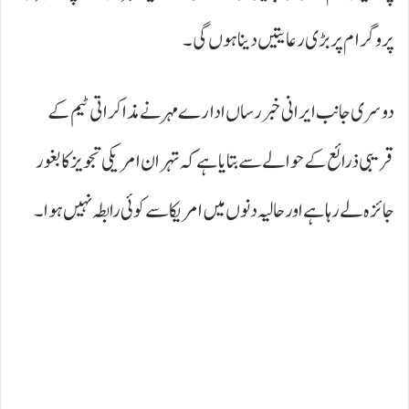
پروگرام پر بڑی رعایتیں دینا ہوں گی۔
دوسری جانب ایرانی خبر رساں ادارے مہر نے مذاکراتی ٹیم کے
قریبی ذرائع کے حوالے سے بتایا ہے کہ تہران امریکی تجویز کا بغور
جائزہ لے رہا ہے اور حالیہ دنوں میں امریکا سے کوئی رابطہ نہیں ہوا۔