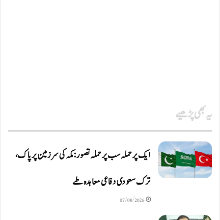
یہ بھی پڑھیے
ایک پر حملہ سب پر حملہ تصور: مکہ کی سرزمین پر پاک،
ترک سعودی دفاعی معاہدہ طے
07/08/2026