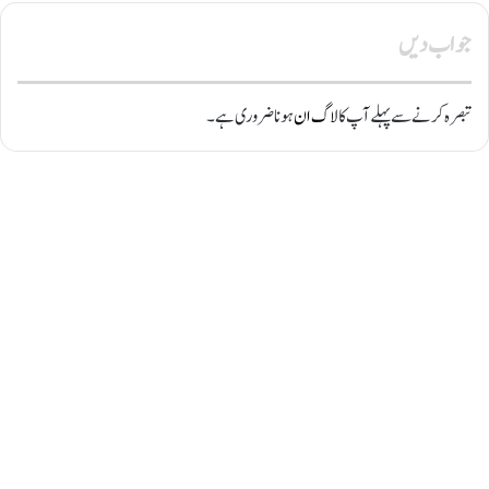
جواب دیں
تبصرہ کرنے سے پہلے آپ کا
لاگ ان
ہونا ضروری ہے۔