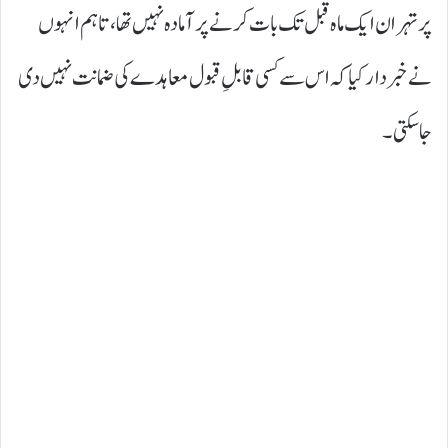
پر تہران ایک ماہ قبل تک بات کرنے پر آمادہ نہیں تھا، تاہم انہوں
نے خبردار کیا کہ اس سے کسی قابلِ قبول معاہدے کی ضمانت نہیں دی
جا سکتی۔