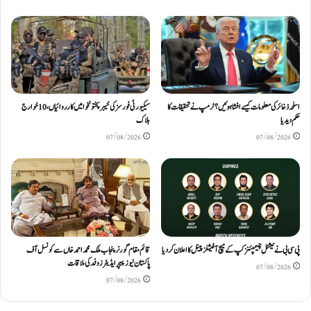
اسلحہ ذخائر کی معلومات کیسے افشا ہوئیں؟ ٹرمپ نے تحقیقات کا
سیکیورٹی فورسز کی خیبرپختونخوا میں کارروائیاں، 10 خوارج
حکم دیدیا
ہلاک
07/08/2026
07/08/2026
پی سی بی نے نیشنل چیمپئنز کپ کے میچ آفیشلز پینل کا اعلان کر دیا
قائم مقام گورنر پنجاب ملک محمد احمد خاں سے کونسل آف
پاکستان نیوز پیپر ایڈیٹرزوفد کی ملاقات
07/08/2026
07/08/2026