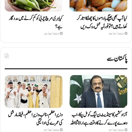
کیا آپ بھی بھیگے باداموں کا چھلکا اتار کر
کیا ہری مرچ چربی کو کم کرنے میں مددگار
کھاتے ہیں؟ تو فوراً یہ عمل روک دیں
ہے؟
26/06/2025
08/07/2025
پاکستان سے
آزاد کشمیر کا مینڈیٹ ن لیگ کو مل چکا، اب
وزیرِاعظم، نائب وزیرِ اعظم، فیلڈ مارشل
وعدے پورے کرنے کا وقت ہے: رانا ثنا اللہ
کی عمرے کی ادائیگی
07/08/2026
07/08/2026