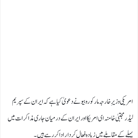
امریکی وزیرِ خارجہ مارکو روبیو نے دعویٰ کیا ہے کہ ایران کے سپریم
لیڈر مجتبیٰ خامنہ ای امریکا اور ایران کے درمیان جاری مذاکرات میں
پہلے کے مقابلے میں زیادہ فعال کردار ادا کر رہے ہیں۔