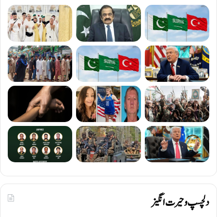
دلچسپ و حیرت انگیز