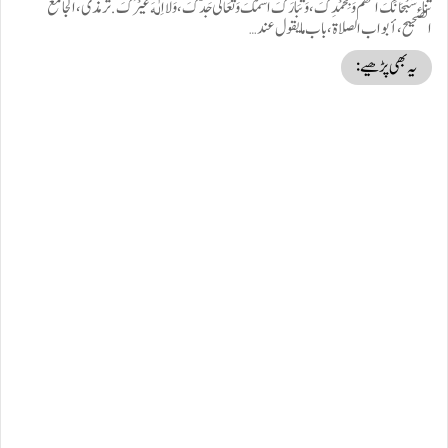
ثناء سُبْحَانَکَ اللّٰهُمَّ وَبِحَمْدِکَ، وَتَبَارَکَ اسْمُکَ وَتَعَالٰی جَدُّکَ، وَلَا اِلٰهَ غَيْرُکَ. ترمذی، الجامع
الصحيح، أبواب الصلاة، باب ما يقول عند…
یہ بھی پڑھیے: