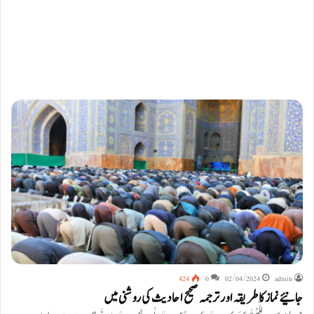
424
0
02/04/2024
admin
جانیئے نماز کا طریقہ اور ترجمہ صحیح احادیث کی روشنی میں