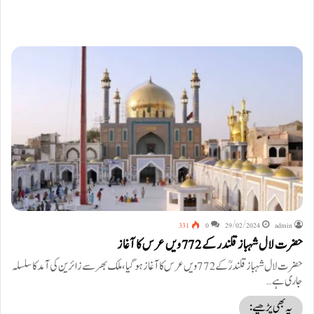
331
0
29/02/2024
admin
حضرت لال شہباز قلندر کے 772ویں عرس کا آغاز
حضرت لال شہباز قلندرؒ کے772ویں عرس کا آغاز ہوگیا ، ملک بھر سے زائرین کی آمد کا سلسلہ
جاری ہے…
یہ بھی پڑھیے: