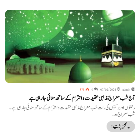
375
0
07/02/2024
admin
آج شب معراج مذہبی عقیدت و احترام کے ساتھ منائی جا رہی ہے
رحمتوں اور برکتوں کی رات شب معراج مذہبی عقیدت و احترام کے ساتھ منائی جا رہی ہے۔
شب معراج وہ…
یہ بھی پڑھیے: