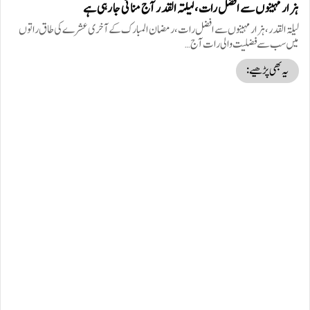
ہزار مہینوں سے افضل رات، لیلتہ القدر آج منائی جا رہی ہے
لیلۃ القدر، ہزارمہینوں سےافضل رات، رمضان المبارک کے آخری عشرے کی طاق راتوں
میں سب سے فضلیت والی رات آج…
یہ بھی پڑھیے: