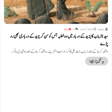
942
0
18/07/2024
admin
سیدنا زینب کا یزید کے دربار میں وہ خطبہ جس کو سن کر یزید کے درباری بھی رو
پڑے
واقعہ کربلا کے بعد زینب بنت علی کا کردار بہت اہم ہے۔ واقعہ کربلا کے بعد وہ قیدی بنا کر…
یہ بھی پڑھیے: