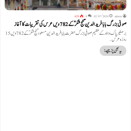
629
0
02/07/2024
admin
صوفی بزرگ بابا فرید الدین گنج شکرؒ کے 782 ویں عرس کی تقریبات کا آغاز
برصغیر پاک وہند کے عظیم صوفی بزرگ حضرت بابا فرید الدین مسعود گنج شکرؒ کے 782 ویں 15
روزہ عرس…
یہ بھی پڑھیے: