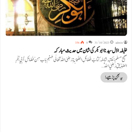
356
0
31/10/2023
admin
خلیفہ اوّل سیدنا ابوبکر کی شان میں حدیث مبارکہ
صحیح مسلم : مکتبہ شاملہ كِتَابُ فَضَائِلِ الصَّحَابَةِ رَضِیَ اللہُ تَعَالٰی عَنہُم بَاب مِنْ فَضَائِلِ أَبِي بَكْرٍ
الصِّدِّيقِ رَضِيَ اللَّهُ…
یہ بھی پڑھیے: