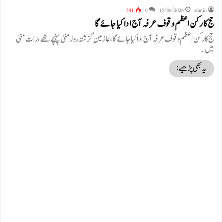
541
0
15/06/2024
admin
حج کا رکن اعظم وقوف عرفہ آج ادا کیا جائے گا
حج کا رکن اعظم وقوف عرفہ آج ادا کیا جائے گا، عازمینِ گزشتہ روز منیٰ پہنچے تھے، رات منیٰ
میں…
یہ بھی پڑھیے: