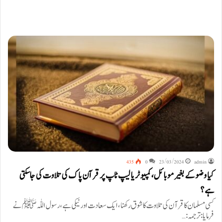
435
0
23/03/2024
admin
کیا وضو کے بغیر موبائل، کمپیوٹر یا لیپ ٹاپ پر قرآن پاک کی تلاوت کی جاسکتی
ہے؟
کسی مسلمان کا قرآن کی تلاوت کا شوق رکھنا، ایک سعادت اور نیکی ہے، رسول اللّٰہ ﷺ نے
فرمایا: ترجمہ:…