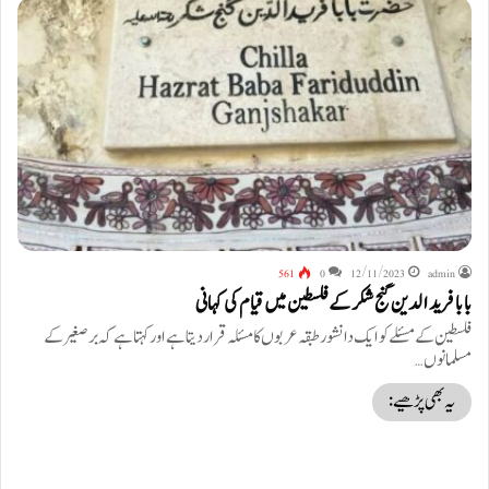
561
0
12/11/2023
admin
بابا فرید الدین گنج شکر کے فلسطین میں قیام کی کہانی
فلسطین کے مسئلے کو ایک دانشور طبقہ عربوں کا مسئلہ قرار دیتا ہے اور کہتا ہے کہ برصغیر کے
مسلمانوں…
یہ بھی پڑھیے: