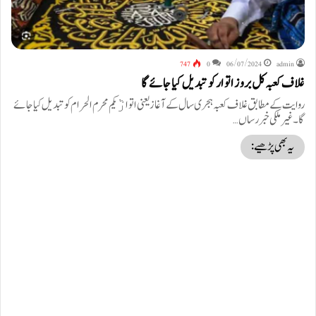
747
0
06/07/2024
admin
غلاف کعبہ کل بروز اتوار کو تبدیل کیا جائے گا
روایت کے مطابق غلاف کعبہ ہجری سال کے آغاز یعنی اتوارٞیکم محرم الحرام کو تبدیل کیا جائے
گا۔ غیرملکی خبررساں…
یہ بھی پڑھیے: