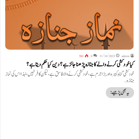
501
0
31/10/2023
admin
کیا خود کشی کرنے والے کا جنازہ پڑھنا جائز ہے ؟ دین کیا حکم دیتا ہے ؟
خودکشی گناہِ کبیرہ اور بڑا جرم ہے،خود کشی کرنے والا فاسق ہے، لیکن کافر نہیں، لہذا اس کی نماز
جنازہ…
یہ بھی پڑھیے: