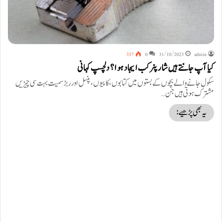
337
0
31/10/2023
admin
کیا آپ جانتے ہیں شارپنر کب ایجاد ہوا ؟ دلچسپ کہانی
سکول جانے والے بچوں کے بستوں میں کتابوں، کاپیوں، پنسل اور ربڑ سمیت بہت سی چیزیں
مشترک ہوتی ہیں جن…
یہ بھی پڑھیے: