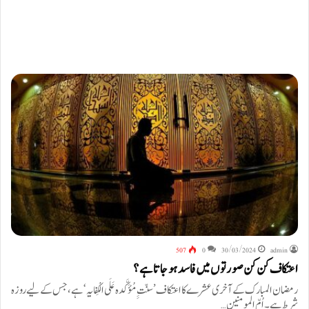
507
0
30/03/2024
admin
اعتکاف کن کن صورتوں میں فاسد ہوجاتا ہے؟
رمضان المبارک کے آخری عشرے کا اعتکاف ’سنّتِِ مُؤَکَّدہ عَلَی الْکِفایہ‘ ہے ،جس کے لیے روزہ
شرط ہے۔ اُمّ المومنین…