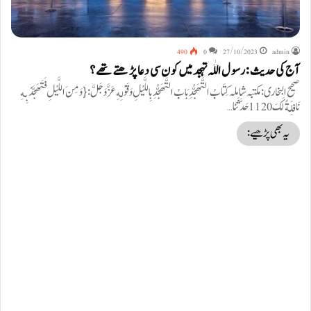
490
0
27/10/2023
admin
آج کی حدیث: رسول اللّٰہ تہجد میں کون سی دعا پڑھتے تھے ؟
صحیح البخاری: مکتبہ شاملہ كِتَابُ التَّهَجُّدِ بَابُ التَّهَجُّدِ بِاللَّيْلِ وَقَوْلِهِ عَزَّ وَجَلَّ: {وَمِنَ اللَّيْلِ فَتَهَجَّدْ بِهِ
نَافِلَةً لَكَ 1120 حَدَّثَنَا…
یہ بھی پڑھیے: