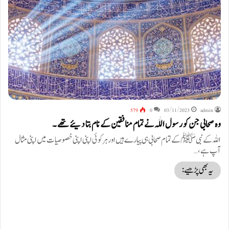
579
0
03/11/2023
admin
وہ صحابی جن کو رسول اللّٰہ نے تمام منافقین کے نام بتا دیئے تھے ۔
اللہ کے نبیﷺ کے تمام صحابی ہی پیارے ہیں اور ہر کوئی اپنی اپنی خصوصیات میں اپنی مثال
آپ ہے،…
یہ بھی پڑھیے: