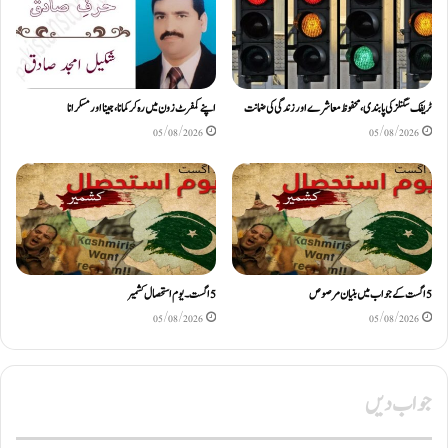
ٹریفک سگنلز کی پابندی، محفوظ معاشرے اور زندگی کی ضمانت
اپنے کمفرٹ زون میں رہ کر کمانا، جینا اور مسکرانا
05/08/2026
05/08/2026
5اگست کے جواب میں بنیان مرصوص
5اگست۔ یوم استحصال کشمیر
05/08/2026
05/08/2026
جواب دیں