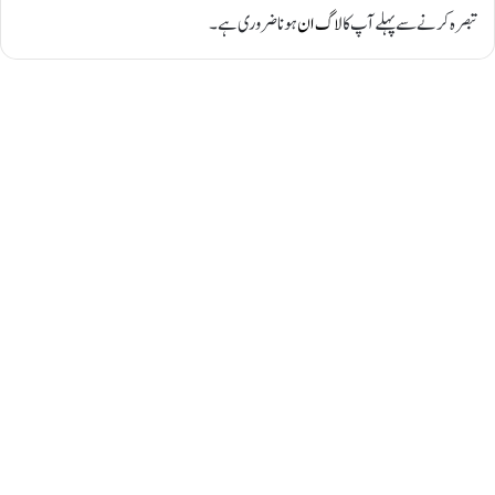
تبصرہ کرنے سے پہلے آپ کا
لاگ ان
ہونا ضروری ہے۔