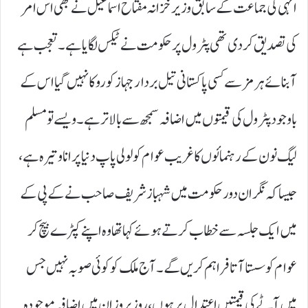
انہی کی جماعت کے سابق وزیر خزانہ مفتاح اسماعیل نے بھی اس امر
کی تصدیق کر دی تھی پٹرول پر حکومت نے ٹیکس لگایا ہے۔ تعجب ہے
آبنائے ہرمز سے کسی پاکستانی تیل بردار جہاز کو روکا نہیں گیا اس کے
باوجود پٹرول کی قیمتوں میں اضافہ سمجھ سے بالاتر ہے۔ ویسے تو مسلم
لیگ نون کے رہنمائوں کا غریب عوام کو لولی پاپ دنیا پرانا وتیرہ ہے،
جیسا کہ نگران دور حکومت میں شہباز شریف صاحب نے کے پی کے
میں ایک جلسہ سے خطاب کرتے ہوئے کہا تھا وہ اپنے کپڑے بیچ کر
عوام کو سستا آتا فراہم کریں گے۔ آج ملک کو کوئی صوبہ نہیں جس
میں آٹے کی قیمتیں اعتدال پر ہوں، روز بروز ان میں اضافہ موجودہ