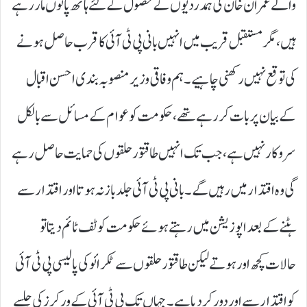
والے عمران خان کی ہمدردیوں کے حصول کے لئے ہاتھ پائوں مار رہے
ہیں، مگر مستقبل قریب میں انہیں بانی پی ٹی آئی کا قرب حاصل ہونے
کی توقع نہیں رکھنی چاہیے۔ ہم وفاقی وزیر منصوبہ بندی احسن اقبال
کے بیان پر بات کر رہے تھے، حکومت کو عوام کے مسائل سے بالکل
سروکار نہیں ہے، جب تک انہیں طاقتور حلقوں کی حمایت حاصل رہے
گی وہ اقتدار میں رہیں گے۔ بانی پی ٹی آئی جلد باز نہ ہوتا اور اقتدار سے
ہٹنے کے بعد اپوزیشن میں رہتے ہوئے حکومت کو ٹف ٹائم دیتا تو
حالات کچھ اور ہوتے لیکن طاقتور حلقوں سے ٹکرائو کی پالیسی پی ٹی آئی
کو اقتدار سے اور دور کر دیا ہے۔ جہاں تک پی ٹی آئی کے ورکرز کی جلسے