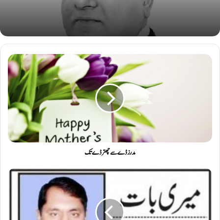
مدرز ڈے سے چھتر ڈے تک