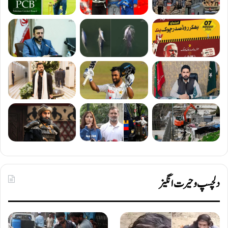
دلچسپ و حیرت انگیز