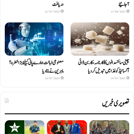
؟ جانیئے
دریافت
22/07/2025
13/08/2025
چینی سائنسدانوں کا کارنامہ، کاربن ڈائی
مصنوعی ذہانت ہمارے پانی کیلئے بڑا خطرہ؟
آکسائیڈ کو غذا میں تبدیل کردیا
ماہرین نے بتا دیا
18/07/2025
19/07/2025
تصویری خبریں