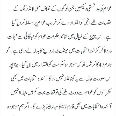
عوام کی بدقسمتی دیکھیں جن لوگوں کے خلاف منی لانڈرنگ کے
مقدمات تھے انہی کو اقتدار دے کر غریب عوام پر مسلط کر دیا گیا
ہے۔ اس ناچیز کے خیال میں شائد حکومت عوام کو مہنگائی سے نجات
نہ دلا کر گزشتہ انتخابات میں مینڈیٹ نہ دینے کا بدلہ لے رہی ہے۔ گو
فارم 47کا کرشمہ تھا کہ موجودہ حکومت کو اقتدار میں لایا گیا۔ چنانچہ
اس صورت حال سے یہ کہنا غلط نہیں ہوگا آئندہ انتخابات میں بھی
حکمرانوں کو عوام سے ووٹ ملنے کی توقعات بہت کم ہیں، لہذا انہیں
آئندہ انتخابات میں بھی فارم 47کا سہارا لینا پڑے گا۔ اگر ہم موجودہ