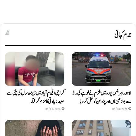
جرم کہانی
لاہور: ہربنس پورہ میں ملزم نے لوہے کی راڈ
کراچی: قیوم آباد میں ڈیڑھ سال کی بچی سے
سے بوڑھی ماں اور پڑوسن کو قتل کر دیا
مبینہ زیادتی کا ملزم گرفتار
05/08/2026
05/08/2026