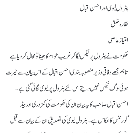
پٹرول لیوی اور احسن اقبال
نقارہ خلق
امتیاز عاصی
حکومت نے پٹرول پر ٹیکس لگا کر غریب عوام کا جینا تو محال کر دیا ہے
تاہم مجھے وفاقی وزیر منصوبہ بندی احسن اقبال کے اس بیان سے حیرت
ہوئی لوگ ٹیکس نہیں دیتے اس لئے پٹرول پر لیوی لگائی گئی ہے۔
احسن اقبال صاحب کا یہ بیان ان کی حکومت کی کمزوری اور بیڈ
گورننس کا عکاس ہے۔ پٹرول لیوی کی تصدیق ان کے بیان سے قبل