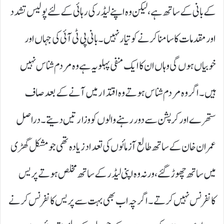
کے بانی کے ساتھ ہے، لیکن وہ اپنے لیڈر کی رہائی کے لئے پولیس تشدد
اور مقدمات کا سامنا کرنے کو تیار نہیں۔ بانی پی ٹی آئی کی جہاں اور
خوبیاں ہو ں گی وہاں ان کا ایک منفی پہلو یہ ہے وہ مردم شناس نہیں
ہیں۔ اگر وہ مردم شناس ہوتے وہ اقتدار میں آنے کے بعد صاف
ستھرے اور کرپشن سے دور رہنے والوں کو وزارتیں دیتے۔ دراصل
عمران خان کے ساتھ طالع آزمائوں کی تعداد زیادہ تھی جو مشکل گھڑی
میں ساتھ چھوڑ گئے، ورنہ وہ اپنی لیڈر کے ساتھ مخلص ہوتے پریس
کانفرنس نہیں کرتے۔ اگرچہ اب بھی بہت سے پریس کانفرنس کرنے