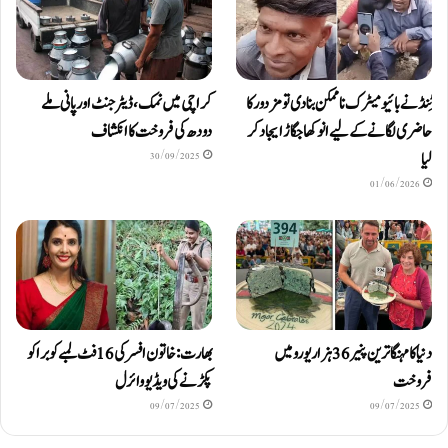
ٹِنڈ نے بائیومیٹرک ناممکن بنا دی تو مزدور کا
کراچی میں نمک، ڈیٹرجنٹ اور پانی ملے
حاضری لگانے کے لیے انوکھا جگاڑ ایجاد کر
دودھ کی فروخت کا انکشاف
لیا
30/09/2025
01/06/2026
دنیا کا مہنگا ترین پنیر 36 ہزار یورو میں
بھارت: خاتون افسر کی 16 فٹ لمبے کوبرا کو
فروخت
پکڑنے کی ویڈیو وائرل
09/07/2025
09/07/2025