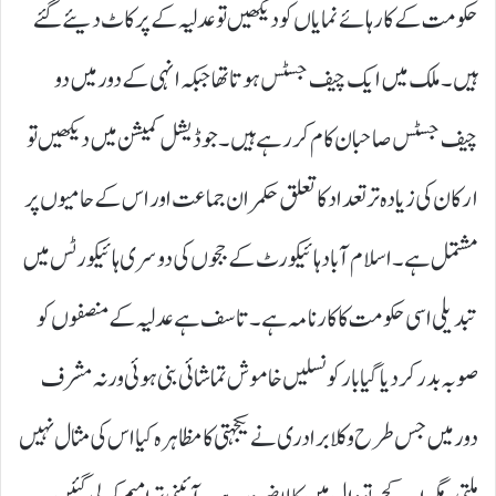
حکومت کے کارہائے نمایاں کو دیکھیں تو عدلیہ کے پر کاٹ دیئے گئے
ہیں۔ ملک میں ایک چیف جسٹس ہوتا تھا جبکہ انہی کے دور میں دو
چیف جسٹس صاحبان کام کر رہے ہیں۔ جوڈیشل کمیشن میں دیکھیں تو
ارکان کی زیادہ تر تعداد کا تعلق حکمران جماعت اور اس کے حامیوں پر
مشتمل ہے۔ اسلام آباد ہائیکورٹ کے ججوں کی دوسری ہائیکورٹس میں
تبدیلی اسی حکومت کا کارنامہ ہے۔ تاسف ہے عدلیہ کے منصفوں کو
صوبہ بد ر کر دیا گیا بار کونسلیں خاموش تماشائی بنی ہوئی ورنہ مشرف
دور میں جس طرح وکلا برادری نے یکجہتی کا مظاہر ہ کیا اس کی مثال نہیں