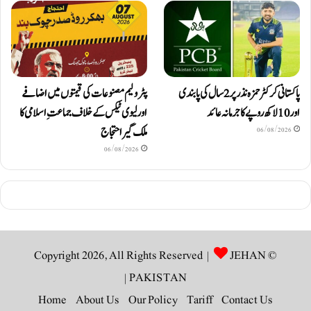
پاکستانی کرکٹر حمزہ نذر پر 2 سال کی پابندی
پٹرولیم مصنوعات کی قیمتوں میں اضافے
اور 10 لاکھ روپےکا جرمانہ عائد
اور لیوی ٹیکس کے خلاف جماعتِ اسلامی کا
ملک گیر احتجاج
06/08/2026
06/08/2026
JEHAN
© Copyright 2026, All Rights Reserved |
|
PAKISTAN
Home
About Us
Our Policy
Tariff
Contact Us