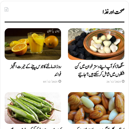
صحت اور غذا
سنگھاڑا کو آپ اپنے دستر خوان میں کن
روزانہ مالٹے کا جوس پینے کے حیرت انگیز
شکلوں میں شامل کرسکتے ہیں ؟ جانیئے
فوائد
05/12/2025
26/12/2025