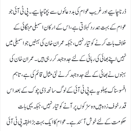
ڈرنا چاہیے اور غریب عوام کی بددعائوں سے بچنا چاہیے۔ پی ٹی آئی جو
عوام کے بہت ہمدرد کہلاتی ہے، اس کے ارکان اسمبلی مہنگائی کے
خلاف بات کرنے کو تیار نہیں، جبکہ عمران خان کی بہنیں جو اسمبلی میں
نہیں اپنے بھائی کی رہائی کے لئے جدوجہد کر رہی ہیں۔ عمران خان کی
بہنوں نے بھائی کے لئے جدوجہد کرنے نئی مثال قائم کی ہے، تاہم
افسوسناک پہلو یہ ہے پی ٹی آئی کے لوگ سانحہ ڈی چوک کے بعد اس
قدر خوف زدہ ہیں وہ سڑکوں پر آنے کو تیار نہیں، جبکہ یہی بات
حکومت کے لئے خوش آئند ہے۔ عوام کا ایک بہت بڑا طبقہ پی ٹی آئی