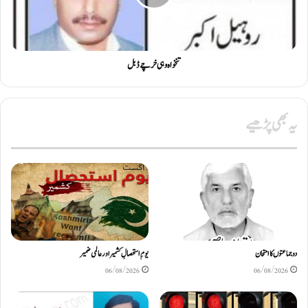
تنخواہ وہی خرچے ڈبل
یہ بھی پڑھیے
دو جماعتوں کا امتحان
یومِ استحصالِ کشمیر اور عالمی ضمیر
06/08/2026
06/08/2026