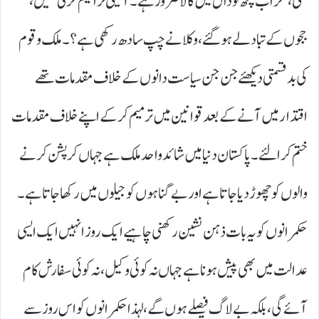
ملتی، مگر اب کچھ تو دال میں کالا ضرور ہے۔ آئینی ترامیم کر لی گئیں،
ججوں کے تبادلے ہوگئے، وکلا نے چپ سادھ رکھی ہے؟۔ ملک و قوم
کی بدقسمتی دیکھئے جن جن سیاست دانوں کے خلاف مقدمات تھے
اقتدار میں آنے کے بعد قوانین میں ترمیم کرکے اپنے خلاف مقدمات
ختم کرا لئے ۔ پاکستان دنیا میں شائد واحد ملک ہے جہاں کرپشن کرنے
والوں کو چھوڑ دیا جاتا ہے اور بے گناہوں کو جیلوں میں رکھا جاتا ہے۔
حکمرانوں کو یہ بات ذہن نشین رکھنی چاہیے ایک روز انہیں ایک ایسی
عدالت میں بھی پیش ہونا ہے جہاں نہ کوئی وکیل، نہ کوئی سفارش کام
آئے گی، بلکہ بے لاگ فیصلے ہوں گے، لہذا حکمرانوں کو اس روز سے