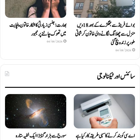
بوائے فرینڈ سے جھگڑے کے بعد 18 ویں
بھارت: جنسی زیادتی کا شکار خاتون پنچایت
منزل سے چھلانگ لگانے والی خاتون کرشماتی
میں تھوک چاٹنے پر مجبور
طور پر زندہ بچ گئی
04/08/2026
04/08/2026
سائنس اور ٹیکنالوجی
اے سی کو بند کرنے کا سہی طریقہ کار کیا ہے
سورج سے ہزار گنا بڑا ایک خفیہ ستارہ