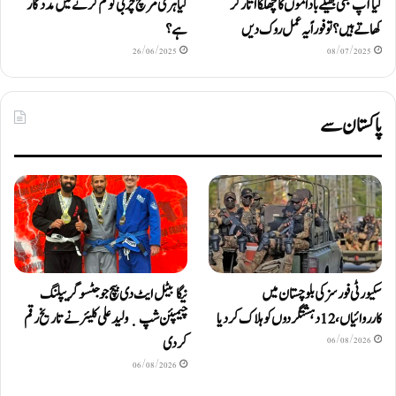
کیا آپ بھی بھیگے باداموں کا چھلکا اتار کر
کیا ہری مرچ چربی کو کم کرنے میں مددگار
کھاتے ہیں؟ تو فوراً یہ عمل روک دیں
ہے؟
26/06/2025
08/07/2025
پاکستان سے
سکیورٹی فورسز کی بلوچستان میں
نیگا بیٹل ایٹ دی بیچ جوجٹسو گریپلنگ
کارروائیاں، 12 دہشتگردوں کو ہلاک کردیا
چیمپئن شپ ٜ ولید علی کلیئر نے تاریخ رقم
کر دی
06/08/2026
06/08/2026