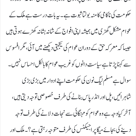
حکومت کی ناکامی کا منہ بولتا ثبوت ہے۔ یہ بات درست ہے ملک کے
عوام مشکل گھڑی میں ہمیشہ اپنی افواج کے شانہ بشانہ کھڑے ہوتی ہیں
جیسا کہ معرکہ حق کے دوران عوام کی یکجہتی دیکھنے میں آئی، مگر افسوس
سے کہنا پڑتا ہے سیاست دانوں کو غریب عوام کا بالکل احساس نہیں۔
سوال ہے مسلم لیگ نون کی حکومت اپنے ادوار میں بڑی بڑی
شاہرائیں، پل اور انڈر پاس بنانے کی طرف خصوصی توجہ دیتی ہیں،
آخر کیا وجہ ہے وہ عوام کو مہنگائی سے نجات دلانے کی طرف توجہ
دینے کی بجائے میگا پراجیکٹس کی طرف متوجہ رہتی ہے؟۔ ملک اور