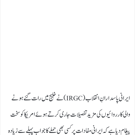
ایرانی پاسدارانِ انقلاب (IRGC) نے خلیج میں رات گئے ہونے
والی کارروائیوں کی مزید تفصیلات جاری کرتے ہوئے امریکا کو سخت
پیغام دیا ہے کہ ایرانی مفادات پر کسی بھی حملے کا جواب پہلے سے زیادہ