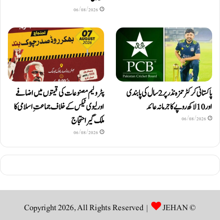
06/08/2026
پاکستانی کرکٹر حمزہ نذر پر 2 سال کی پابندی
پٹرولیم مصنوعات کی قیمتوں میں اضافے
اور 10 لاکھ روپےکا جرمانہ عائد
اور لیوی ٹیکس کے خلاف جماعتِ اسلامی کا
ملک گیر احتجاج
06/08/2026
06/08/2026
JEHAN
© Copyright 2026, All Rights Reserved |