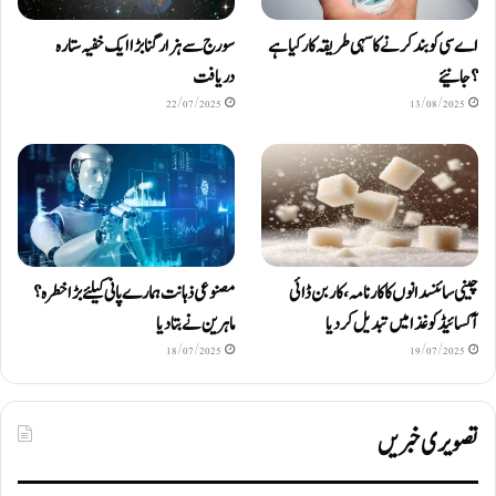
اے سی کو بند کرنے کا سہی طریقہ کار کیا ہے
سورج سے ہزار گنا بڑا ایک خفیہ ستارہ
؟ جانیئے
دریافت
22/07/2025
13/08/2025
چینی سائنسدانوں کا کارنامہ، کاربن ڈائی
مصنوعی ذہانت ہمارے پانی کیلئے بڑا خطرہ؟
آکسائیڈ کو غذا میں تبدیل کردیا
ماہرین نے بتا دیا
18/07/2025
19/07/2025
تصویری خبریں