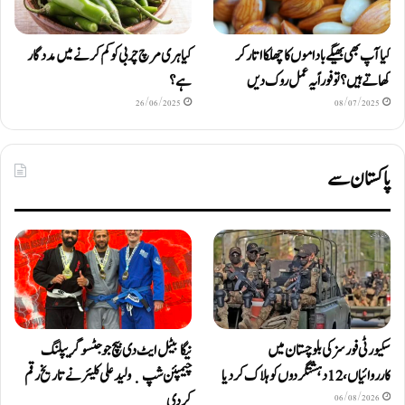
کیا آپ بھی بھیگے باداموں کا چھلکا اتار کر
کیا ہری مرچ چربی کو کم کرنے میں مددگار
کھاتے ہیں؟ تو فوراً یہ عمل روک دیں
ہے؟
26/06/2025
08/07/2025
پاکستان سے
سکیورٹی فورسز کی بلوچستان میں
نیگا بیٹل ایٹ دی بیچ جوجٹسو گریپلنگ
کارروائیاں، 12 دہشتگردوں کو ہلاک کردیا
چیمپئن شپ ٜ ولید علی کلیئر نے تاریخ رقم
کر دی
06/08/2026