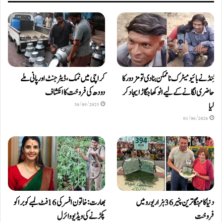
ٹِنڈ نے بائیومیٹرک ناممکن بنا دی تو مزدور کا
کراچی میں نمک، ڈیٹرجنٹ اور پانی ملے
حاضری لگانے کے لیے انوکھا جگاڑ ایجاد کر
دودھ کی فروخت کا انکشاف
لیا
30/09/2025
01/06/2026
دنیا کا مہنگا ترین پنیر 36 ہزار یورو میں
بھارت: خاتون افسر کی 16 فٹ لمبے کوبرا کو
فروخت
پکڑنے کی ویڈیو وائرل