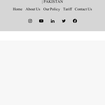
|
PAKISTAN
Home
About Us
Our Policy
Tariff
Contact Us
Instagram
YouTube
LinkedIn
Twitter
Facebook