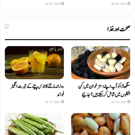
09/07/2025
09/07/2025
صحت اور غذا
سنگھاڑا کو آپ اپنے دستر خوان میں کن
روزانہ مالٹے کا جوس پینے کے حیرت انگیز
شکلوں میں شامل کرسکتے ہیں ؟ جانیئے
فوائد
05/12/2025
26/12/2025