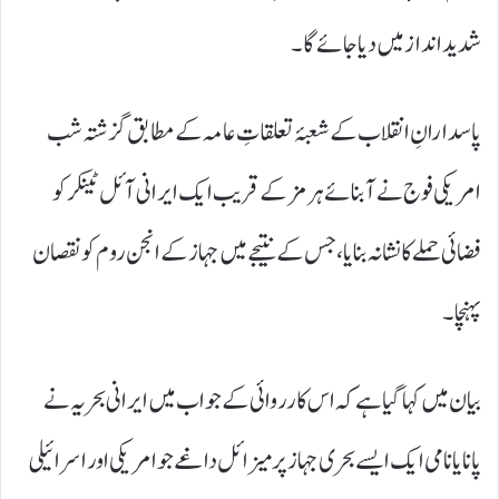
شدید انداز میں دیا جائے گا۔
پاسدارانِ انقلاب کے شعبۂ تعلقاتِ عامہ کے مطابق گزشتہ شب
امریکی فوج نے آبنائے ہرمز کے قریب ایک ایرانی آئل ٹینکر کو
فضائی حملے کا نشانہ بنایا، جس کے نتیجے میں جہاز کے انجن روم کو نقصان
پہنچا۔
بیان میں کہا گیا ہے کہ اس کارروائی کے جواب میں ایرانی بحریہ نے
پانایا نامی ایک ایسے بحری جہاز پر میزائل داغے جو امریکی اور اسرائیلی