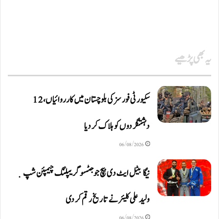
یہ بھی پڑھیے
سکیورٹی فورسز کی بلوچستان میں کارروائیاں، 12
دہشتگردوں کو ہلاک کردیا
06/08/2026
نیگا بیٹل ایٹ دی بیچ جوجٹسو گریپلنگ چیمپئن شپ ٜ
ولید علی کلیئر نے تاریخ رقم کر دی
06/08/2026