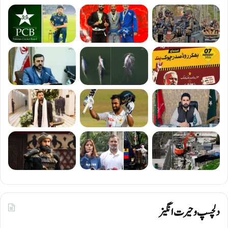
دلچسپ و حیرت انگیز