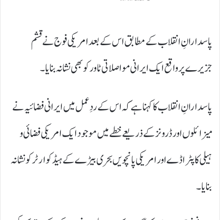
پاسدارانِ انقلاب کے مطابق اس کے بعد امریکی فوج نے قشم
جزیرے پر واقع ایک ایرانی مواصلاتی ٹاور کو بھی نشانہ بنایا۔
پاسدارانِ انقلاب کا کہنا ہے کہ اس کے ردِعمل میں ایرانی فضائیہ نے
میزائلوں اور ڈرونز کے ذریعے خطے میں موجود ایک امریکی فضائی و
ہیلی کاپٹر اڈے اور امریکی پانچویں بحری بیڑے کے ہیڈکوارٹر کو نشانہ
بنایا۔