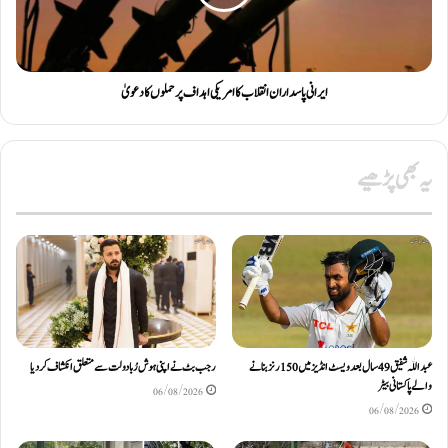
ایرانی پاسداران انقلاب کا امریکی اہداف پر حملوں کا دعویٰ
یہ بھی پڑھیے
عبداللّٰہ شفیق 49 سال بعد ویسٹ انڈیز میں 150 رنز بنانے
رجب بٹ نے اپنی ہوش رُبا دولت سے متعلق انکشاف کردیا
والے پاکستانی بیٹر
06/08/2026
06/08/2026