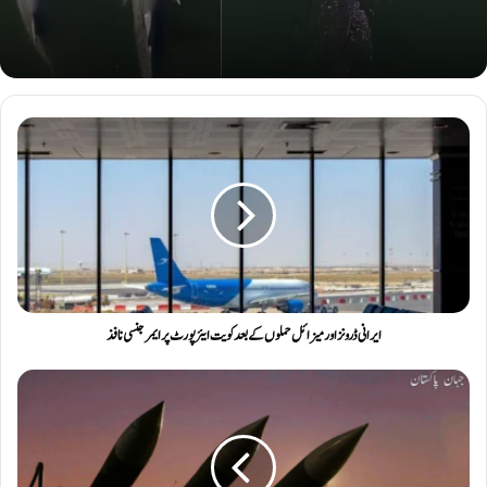
ایرانی ڈرونز اور میزائل حملوں کے بعد کویت ایئر پورٹ پر ایمرجنسی نافذ