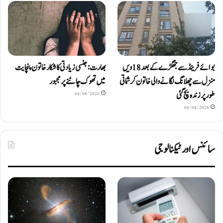
بوائے فرینڈ سے جھگڑے کے بعد 18 ویں
بھارت: جنسی زیادتی کا شکار خاتون پنچایت
منزل سے چھلانگ لگانے والی خاتون کرشماتی
میں تھوک چاٹنے پر مجبور
طور پر زندہ بچ گئی
04/08/2026
04/08/2026
سائنس اور ٹیکنالوجی