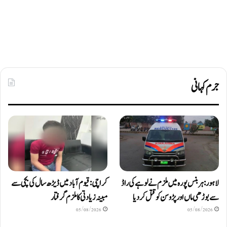
جرم کہانی
لاہور: ہربنس پورہ میں ملزم نے لوہے کی راڈ
کراچی: قیوم آباد میں ڈیڑھ سال کی بچی سے
سے بوڑھی ماں اور پڑوسن کو قتل کر دیا
مبینہ زیادتی کا ملزم گرفتار
05/08/2026
05/08/2026