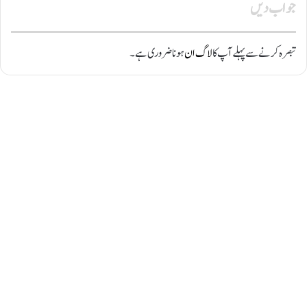
جواب دیں
تبصرہ کرنے سے پہلے آپ کا
لاگ ان
ہونا ضروری ہے۔