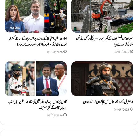
سلوان میں فلسطینیوں کے گھر مسمار، اسرائیلی وکیل نے نسلی
بھارت: طلبہ احتجاج کے دوران پولیس وین کے سامنے کھڑی
صفائی قرار دے دیا
ہونے والی لڑکی ہراسانی کا شکار، مقدمہ درج نہ ہوسکا
06/08/2026
06/08/2026
ارطغرل کے اداکار جلال آل کا پاکستان آنے کا اعلان
کلاس ہی کلاس ہے، عبد اللّٰہ شفیق کی شاندار اننگز پر ایان بشپ
اور ہرشا بھوگلے بھی معترف
06/08/2026
06/08/2026