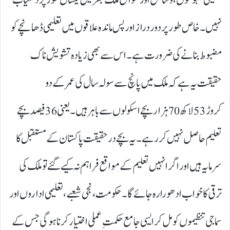
نہیں۔ خاص طور پر دور دراز اور پس ماندہ علاقوں میں تعلیمی ڈھانچے کو
مضبوط بنانے کی ضرورت ہے۔ اس سے بھی زیادہ تشویش ناک
حقیقت یہ ہے کہ ملک میں پانچ سے سولہ سال کی عمر کے دو
کروڑ 53لاکھ 70ہزار بچے اسکولوں سے باہر ہیں۔ یعنی 36فیصد بچے
تعلیم حاصل نہیں کررہے۔ یہ بچے درحقیقت پاکستان کے مستقبل کا
سرمایہ ہیں اور اگر انہیں تعلیم کے مواقع فراہم نہ کیے گئے تو ملک کی
ترقی کا خواب ادھورا رہ جائے گا۔ حکومت، نجی شعبے، تعلیمی اداروں اور
سماجی تنظیموں کو مل کر ایسی جامع حکمتِ عملی اختیار کرنا ہوگی جس کے