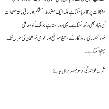
مشکلات پر قابو پا سکتا ہے بلکہ ایک مضبوط، مستحکم اور ترقی یافتہ معیشت
کی بنیاد بھی رکھ سکتا ہے۔ یہی وہ راستہ ہے جو ملک کو معاشی
خودانحصاری، روزگار کے وسیع مواقع اور عوامی خوشحالی کی منزل تک
پہنچا سکتا ہے۔
شرحِ خواندگی کو سو فیصد پر لایا جائے