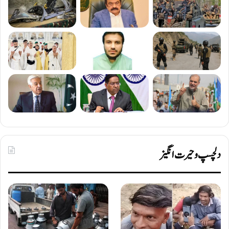
دلچسپ و حیرت انگیز