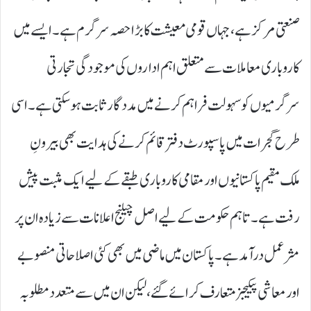
صنعتی مرکز ہے، جہاں قومی معیشت کا بڑا حصہ سرگرم ہے۔ ایسے میں
کاروباری معاملات سے متعلق اہم اداروں کی موجودگی تجارتی
سرگرمیوں کو سہولت فراہم کرنے میں مددگار ثابت ہوسکتی ہے۔ اسی
طرح گجرات میں پاسپورٹ دفتر قائم کرنے کی ہدایت بھی بیرونِ
ملک مقیم پاکستانیوں اور مقامی کاروباری طبقے کے لیے ایک مثبت پیش
رفت ہے۔ تاہم حکومت کے لیے اصل چیلنج اعلانات سے زیادہ ان پر
مثر عمل درآمد ہے۔ پاکستان میں ماضی میں بھی کئی اصلاحاتی منصوبے
اور معاشی پیکیجز متعارف کرائے گئے، لیکن ان میں سے متعدد مطلوبہ