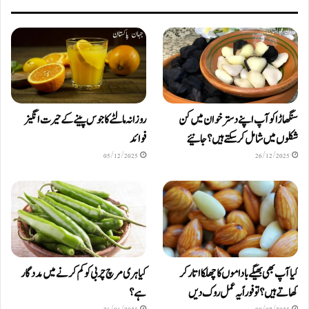
سنگھاڑا کو آپ اپنے دستر خوان میں کن
روزانہ مالٹے کا جوس پینے کے حیرت انگیز
شکلوں میں شامل کرسکتے ہیں ؟ جانیئے
فوائد
05/12/2025
26/12/2025
کیا آپ بھی بھیگے باداموں کا چھلکا اتار کر
کیا ہری مرچ چربی کو کم کرنے میں مددگار
کھاتے ہیں؟ تو فوراً یہ عمل روک دیں
ہے؟