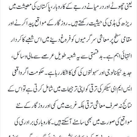
یعنی چھوٹے اور درمیانے درجے کے کاروبار، پاکستان کی معیشت میں
ریڑھ کی ہڈی کی حیثیت رکھتے ہیں۔ روزگار کے مواقع پیدا کرنے اور
مقامی سطح پر معاشی سرگرمیوں کو فروغ دینے میں اس شعبے کا کردار
انتہائی اہم ہے۔ بدقسمتی سے یہ شعبہ طویل عرصے سے مالی وسائل،
جدید ٹیکنالوجی اور سہولتوں کی کمی کا شکار رہا ہے۔ حکومت اگر واقعی
ایس ایم ای سیکٹر کی ترقی کو اپنی ترجیحات میں شامل کرتی ہے تو اس کے
نتائج نہ صرف معاشی ترقی بلکہ غربت میں کمی اور روزگار کے نئے
مواقع کی صورت میں بھی سامنے آسکتے ہیں۔ کاروباری برادری کی