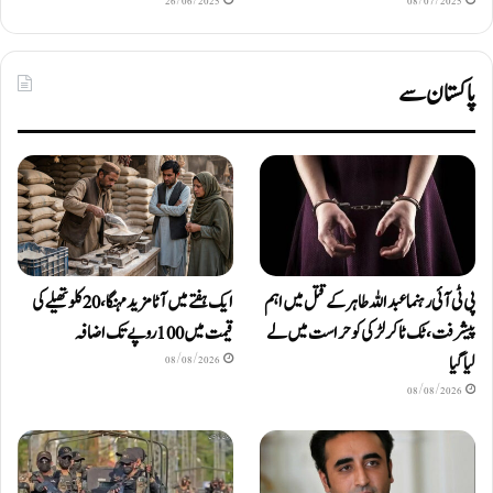
26/06/2025
08/07/2025
پاکستان سے
پی ٹی آئی رہنما عبداللہ طاہر کے قتل میں اہم
ایک ہفتے میں آٹا مزید مہنگا، 20 کلو تھیلے کی
پیشرفت، ٹک ٹاکر لڑکی کو حراست میں لے
قیمت میں 100 روپے تک اضافہ
لیا گیا
08/08/2026
08/08/2026