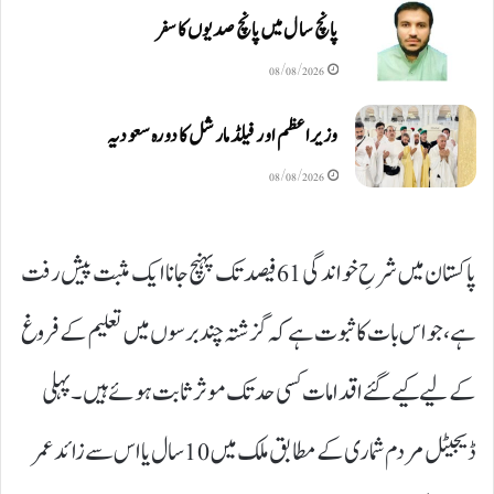
پانچ سال میں پانچ صدیوں کا سفر
08/08/2026
وزیراعظم اور فیلڈ مارشل کا دورہ سعودیہ
08/08/2026
پاکستان میں شرحِ خواندگی 61فیصد تک پہنچ جانا ایک مثبت پیش رفت
ہے، جو اس بات کا ثبوت ہے کہ گزشتہ چند برسوں میں تعلیم کے فروغ
کے لیے کیے گئے اقدامات کسی حد تک موثر ثابت ہوئے ہیں۔ پہلی
ڈیجیٹل مردم شماری کے مطابق ملک میں 10سال یا اس سے زائد عمر