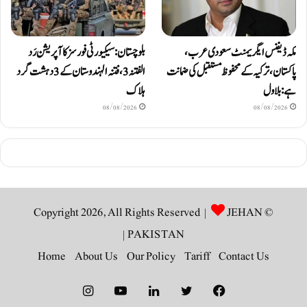
مکہ ڈیفنس ایگریمنٹ سعودی عرب،
بلوچستان: سیکیورٹی فورسز کا آپریشن رَد
پاکستان، ترکیہ کے محفوظ مستقبل کی ضمانت
الفتنہ 3، فتنہ الہندوستان کے 3 دہشت گرد
ہے: بلاول
ہلاک
08/08/2026
08/08/2026
JEHAN
© Copyright 2026, All Rights Reserved |
|
PAKISTAN
Home
About Us
Our Policy
Tariff
Contact Us
Instagram
YouTube
LinkedIn
Twitter
Facebook