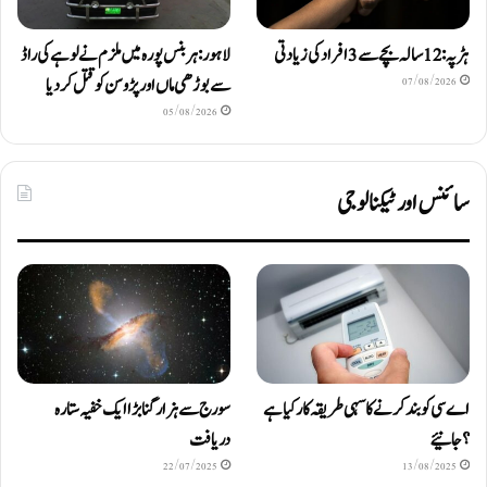
ہڑپہ: 12 سالہ بچے سے 3 افراد کی زیادتی
لاہور: ہربنس پورہ میں ملزم نے لوہے کی راڈ
سے بوڑھی ماں اور پڑوسن کو قتل کر دیا
07/08/2026
05/08/2026
سائنس اور ٹیکنالوجی
اے سی کو بند کرنے کا سہی طریقہ کار کیا ہے
سورج سے ہزار گنا بڑا ایک خفیہ ستارہ
؟ جانیئے
دریافت
22/07/2025
13/08/2025