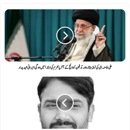
علی خامنہ ای کی نمازِ جنازہ اور تدفین ’ذوالحج کے آخر یا محرم کی ابتدا‘ میں ہوگی: ایرانی عہدیدار