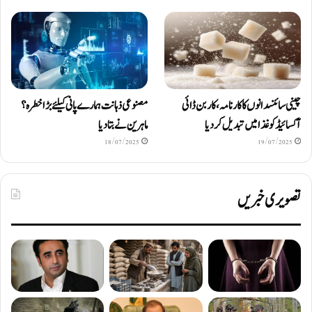
چینی سائنسدانوں کا کارنامہ، کاربن ڈائی
مصنوعی ذہانت ہمارے پانی کیلئے بڑا خطرہ؟
آکسائیڈ کو غذا میں تبدیل کردیا
ماہرین نے بتا دیا
18/07/2025
19/07/2025
تصویری خبریں