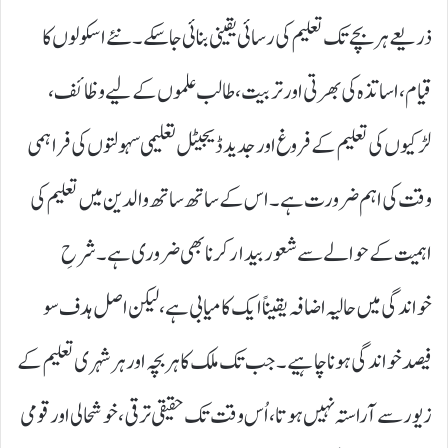
ذریعے ہر بچے تک تعلیم کی رسائی یقینی بنائی جا سکے۔ نئے اسکولوں کا
قیام، اساتذہ کی بھرتی اور تربیت، طالب علموں کے لیے وظائف،
لڑکیوں کی تعلیم کے فروغ اور جدید ڈیجیٹل تعلیمی سہولتوں کی فراہمی
وقت کی اہم ضرورت ہے۔ اس کے ساتھ ساتھ والدین میں تعلیم کی
اہمیت کے حوالے سے شعور بیدار کرنا بھی ضروری ہے۔ شرحِ
خواندگی میں حالیہ اضافہ یقیناً ایک کامیابی ہے، لیکن اصل ہدف سو
فیصد خواندگی ہونا چاہیے۔ جب تک ملک کا ہر بچہ اور ہر شہری تعلیم کے
زیور سے آراستہ نہیں ہوتا، اُس وقت تک حقیقی ترقی، خوشحالی اور قومی