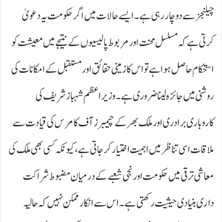
چیلنجز سے دوچار رہی ہے۔ ایسے حالات میں اگر حکومت یہ دعویٰ
کرتی ہے کہ مسلسل محنت اور مربوط پالیسیوں کے نتیجے میں معیشت کو
استحکام حاصل ہوا ہے تو اس کا زمینی حقائق اور مستقبل کے امکانات کی
روشنی میں جائزہ لینا ضروری ہے۔ وزیراعظم شہباز شریف کی
کاروباری برادری اور ملک بھر کے چیمبرز آف کامرس کی قیادت سے
ملاقات اسی تناظر میں اہمیت اختیار کر جاتی ہے، کیونکہ کسی بھی ملک کی
معاشی ترقی میں حکومت اور نجی شعبے کے درمیان مضبوط شراکت
داری بنیادی حیثیت رکھتی ہے۔ اس سے انکار ممکن نہیں کہ حالیہ