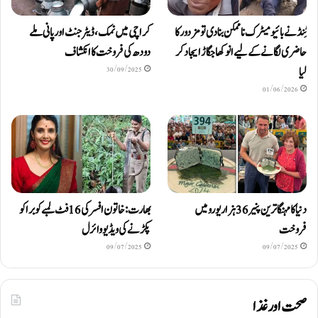
ٹِنڈ نے بائیومیٹرک ناممکن بنا دی تو مزدور کا
کراچی میں نمک، ڈیٹرجنٹ اور پانی ملے
حاضری لگانے کے لیے انوکھا جگاڑ ایجاد کر
دودھ کی فروخت کا انکشاف
لیا
30/09/2025
01/06/2026
دنیا کا مہنگا ترین پنیر 36 ہزار یورو میں
بھارت: خاتون افسر کی 16 فٹ لمبے کوبرا کو
فروخت
پکڑنے کی ویڈیو وائرل
09/07/2025
09/07/2025
صحت اور غذا