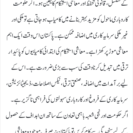
کے تسلسل، قانونی تحفظ اور معاشی استحکام کا یقین ہو۔ اگر حکومت
کاروباری ماحول کو مزید بہتر بنانے میں کامیاب ہوجاتی ہے تو ملکی اور
غیر ملکی سرمایہ کاری میں اضافہ ممکن ہے۔ پاکستان اس وقت ایک اہم
معاشی موڑ پر کھڑا ہے۔ معاشی استحکام کی ابتدائی کامیابیوں کو پائیدار
ترقی میں تبدیل کرنا وقت کی سب سے بڑی ضرورت ہے۔ اس کے
لیے برآمدات میں اضافہ، صنعتی ترقی، ٹیکس اصلاحات ، ڈیجیٹائزیشن،
سرمایہ کاری کے فروغ اور کاروباری سہولتوں کی فراہمی ناگزیر ہے۔
اگر حکومت اور نجی شعبہ باہمی تعاون کے ساتھ ان اہداف کے حصول
کے لیے سنجیدگی سے کام کریں تو پاکستان نہ صرف موجودہ معاشی