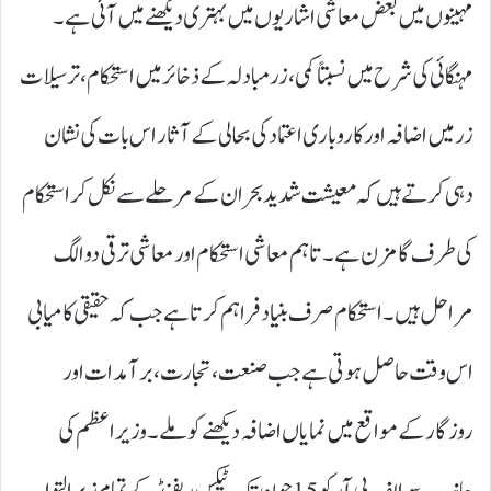
مہینوں میں بعض معاشی اشاریوں میں بہتری دیکھنے میں آئی ہے۔
مہنگائی کی شرح میں نسبتاً کمی، زرمبادلہ کے ذخائر میں استحکام، ترسیلات
زر میں اضافہ اور کاروباری اعتماد کی بحالی کے آثار اس بات کی نشان
دہی کرتے ہیں کہ معیشت شدید بحران کے مرحلے سے نکل کر استحکام
کی طرف گامزن ہے۔ تاہم معاشی استحکام اور معاشی ترقی دو الگ
مراحل ہیں۔ استحکام صرف بنیاد فراہم کرتا ہے جب کہ حقیقی کامیابی
اس وقت حاصل ہوتی ہے جب صنعت، تجارت، برآمدات اور
روزگار کے مواقع میں نمایاں اضافہ دیکھنے کو ملے۔وزیراعظم کی
جانب سے ایف بی آر کو 15جون تک ٹیکس ریفنڈ کے تمام زیر التوا