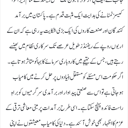
کیسز نمٹانے کی ہدایت ایک مثبت قدم ہے۔ پاکستان میں برآمد
کنندگان اور صنعت کاروں کی ایک بڑی شکایت یہ رہی ہے کہ ان کے
اربوں روپے کے ریفنڈز طویل عرصے تک سرکاری نظام میں پھنسے
رہتے ہیں، جس کے نتیجے میں کاروباری سرمائے کا بہائو متاثر ہوتا ہے۔
اگر حکومت اس مسئلے کو مستقل بنیادوں پر حل کرنے میں کامیاب
ہوجاتی ہے تو اس سے صنعتی پیداوار اور برآمدی سرگرمیوں کو براہِ
راست فائدہ پہنچ سکتا ہے۔ اسی طرح برآمدات پر مبنی معاشی ترقی کے
عزم کا اظہار بھی خوش آئند ہے۔ دنیا کی کامیاب معیشتوں نے اپنی