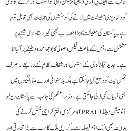
جانب سے ایف بی آر کی ڈیجیٹائزیشن، ای انوائسنگ اور گرے اکانومی
کو دستاویزی معیشت میں لانے کی کوششوں کی حمایت بھی قابلِ توجہ
ہے۔ پاکستان کی معیشت کا بڑا حصہ اب بھی غیر دستاویزی شعبے پر
مشتمل ہے، جس کے باعث ٹیکس وصولی کا بوجھ محدود طبقے پر آجاتا
ہے۔ جدید ٹیکنالوجی کے استعمال اور شفاف نظام کے ذریعے نہ صرف
ٹیکس نیٹ کو وسیع کیا جاسکتا ہے بلکہ بدعنوانی اور بے ضابطگیوں میں
بھی نمایاں کمی لائی جاسکتی ہے۔ وزیراعظم کی جانب سے پاکستان ریونیو
آٹومیشن لمیٹڈ (PRAL)کا مرکزی دفتر کراچی منتقل کرنے کی
ہدایت بھی ایک اہم فیصلہ ہے۔ کراچی ملک کا سب سے بڑا تجارتی اور