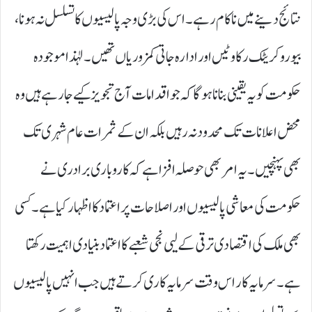
نتائج دینے میں ناکام رہے۔ اس کی بڑی وجہ پالیسیوں کا تسلسل نہ ہونا،
بیوروکریٹک رکاوٹیں اور ادارہ جاتی کمزوریاں تھیں۔ لہٰذا موجودہ
حکومت کو یہ یقینی بنانا ہوگا کہ جو اقدامات آج تجویز کیے جارہے ہیں وہ
محض اعلانات تک محدود نہ رہیں بلکہ ان کے ثمرات عام شہری تک
بھی پہنچیں۔ یہ امر بھی حوصلہ افزا ہے کہ کاروباری برادری نے
حکومت کی معاشی پالیسیوں اور اصلاحات پر اعتماد کا اظہار کیا ہے۔ کسی
بھی ملک کی اقتصادی ترقی کے لیی نجی شعبے کا اعتماد بنیادی اہمیت رکھتا
ہے۔ سرمایہ کار اس وقت سرمایہ کاری کرتے ہیں جب انہیں پالیسیوں