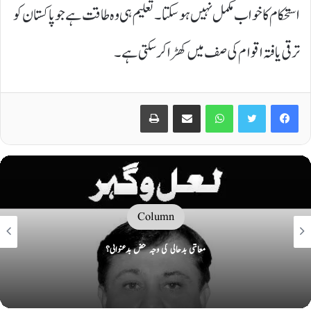
استحکام کا خواب مکمل نہیں ہوسکتا۔ تعلیم ہی وہ طاقت ہے جو پاکستان کو
ترقی یافتہ اقوام کی صف میں کھڑا کر سکتی ہے۔
Print
Share via Email
WhatsApp
Twitter
Facebook
Column
اسکرین کے قیدی: کیا ہماری توجہ فروخت ہو رہی ہے؟