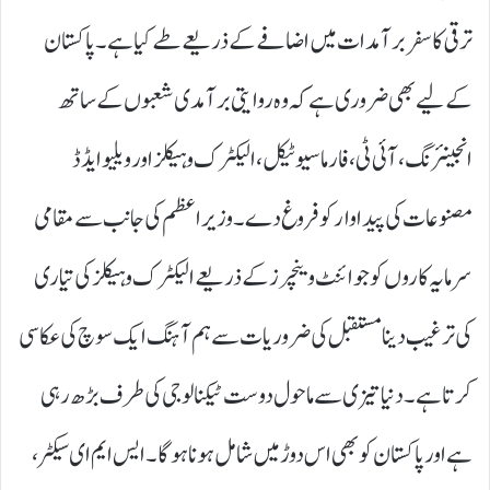
ترقی کا سفر برآمدات میں اضافے کے ذریعے طے کیا ہے۔ پاکستان
کے لیے بھی ضروری ہے کہ وہ روایتی برآمدی شعبوں کے ساتھ
انجینئرنگ، آئی ٹی، فارماسیوٹیکل، الیکٹرک وہیکلز اور ویلیو ایڈڈ
مصنوعات کی پیداوار کو فروغ دے۔ وزیراعظم کی جانب سے مقامی
سرمایہ کاروں کو جوائنٹ وینچرز کے ذریعے الیکٹرک وہیکلز کی تیاری
کی ترغیب دینا مستقبل کی ضروریات سے ہم آہنگ ایک سوچ کی عکاسی
کرتا ہے۔ دنیا تیزی سے ماحول دوست ٹیکنالوجی کی طرف بڑھ رہی
ہے اور پاکستان کو بھی اس دوڑ میں شامل ہونا ہوگا۔ ایس ایم ای سیکٹر،