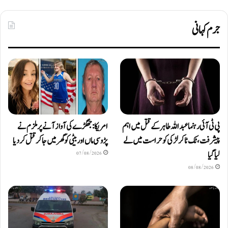
جرم کہانی
پی ٹی آئی رہنما عبداللہ طاہر کے قتل میں اہم
امریکا: جھگڑے کی آواز آنے پر ملزم نے
پیشرفت، ٹک ٹاکر لڑکی کو حراست میں لے
پڑوسی ماں اور بیٹی کو گھر میں جا کر قتل کر دیا
لیا گیا
07/08/2026
08/08/2026