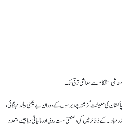
معاشی استحکام سے معاشی ترقی تک
پاکستان کی معیشت گزشتہ چند برسوں کے دوران بے یقینی، بلند مہنگائی،
زرمبادلہ کے ذخائر میں کمی، صنعتی سست روی اور مالیاتی دبا جیسے متعدد