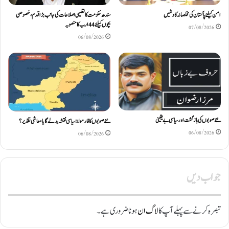
امن کیلئے پاکستان کی مخلصانہ کاوشیں
سندھ حکومت کا تعلیمی اصلاحات کی جانب بڑا قدم، خصوصی
بچوں کیلئے44 ارب کا منصوبہ
07/08/2026
06/08/2026
نئے صوبوں کی بازگشت اور سیاسی بے یقینی
نئے صوبوں کا فارمولا: سیاسی نقشہ بدلے گا یا معاشی تقدیر؟
06/08/2026
06/08/2026
جواب دیں
تبصرہ کرنے سے پہلے آپ کا
لاگ ان
ہونا ضروری ہے۔