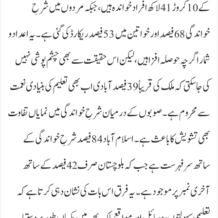
کے 10کروڑ 41لاکھ افراد خواندہ ہیں، جبکہ مردوں میں شرحِ
خواندگی 68 فیصد اور خواتین میں 53فیصد ریکارڈ کی گئی ہے۔ یہ اعداد و
شمار اگرچہ حوصلہ افزا ہیں، لیکن اس حقیقت سے بھی چشم پوشی نہیں
کی جا سکتی کہ ملک کی قریباً 39فیصد آبادی اب بھی تعلیم کی بنیادی نعمت
سے محروم ہے۔ صوبوں کے درمیان شرحِ خواندگی میں نمایاں تفاوت
بھی تشویش کا باعث ہے۔ اسلام آباد 84فیصد شرحِ خواندگی کے
ساتھ سرفہرست ہے جب کہ بلوچستان صرف 42فیصد کے ساتھ
آخری نمبر پر موجود ہے۔ یہ فرق اس بات کی نشان دہی کرتا ہے کہ
تعلیمی سہولتوں، وسائل اور مواقع ملک بھر میں یکساں طور پر دستیاب