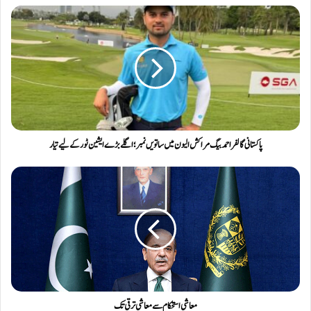
پاکستانی گالفر احمد بیگ مراکش الیون میں ساتویں نمبر؛ اگلے بڑے ایشین ٹور کے لیے تیار
معاشی استحکام سے معاشی ترقی تک