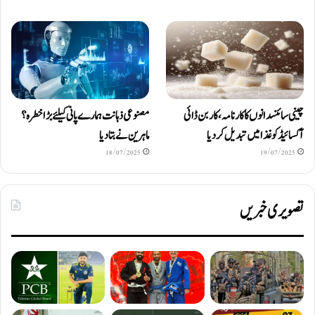
چینی سائنسدانوں کا کارنامہ، کاربن ڈائی
مصنوعی ذہانت ہمارے پانی کیلئے بڑا خطرہ؟
آکسائیڈ کو غذا میں تبدیل کردیا
ماہرین نے بتا دیا
18/07/2025
19/07/2025
تصویری خبریں