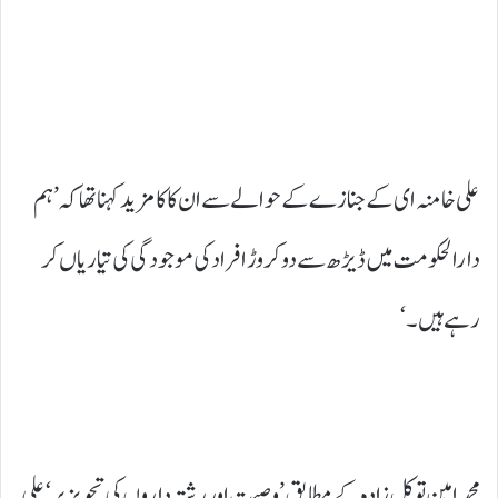
علی خامنہ ای کے جنازے کے حوالے سے ان کا کا مزید کہنا تھا کہ ’ہم
دارالحکومت میں ڈیڑھ سے دو کروڑ افراد کی موجودگی کی تیاریاں کر
رہے ہیں۔‘
محمد امین توکل زادہ کے مطابق ’وصیت اور رشتہ داروں کی تجویز پر‘ علی