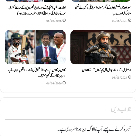
سلوان میں فلسطینیوں کے گھر مسمار، اسرائیلی وکیل نے نسلی
بھارت: طلبہ احتجاج کے دوران پولیس وین کے سامنے کھڑی
صفائی قرار دے دیا
ہونے والی لڑکی ہراسانی کا شکار، مقدمہ درج نہ ہوسکا
06/08/2026
06/08/2026
ارطغرل کے اداکار جلال آل کا پاکستان آنے کا اعلان
کلاس ہی کلاس ہے، عبد اللّٰہ شفیق کی شاندار اننگز پر ایان بشپ
اور ہرشا بھوگلے بھی معترف
06/08/2026
06/08/2026
جواب دیں
تبصرہ کرنے سے پہلے آپ کا
لاگ ان
ہونا ضروری ہے۔