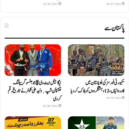
26/06/2025
08/07/2025
پاکستان سے
سکیورٹی فورسز کی بلوچستان میں
نیگا بیٹل ایٹ دی بیچ جوجٹسو گریپلنگ
کارروائیاں، 12 دہشتگردوں کو ہلاک کردیا
چیمپئن شپ ٜ ولید علی کلیئر نے تاریخ رقم
کر دی
06/08/2026
06/08/2026