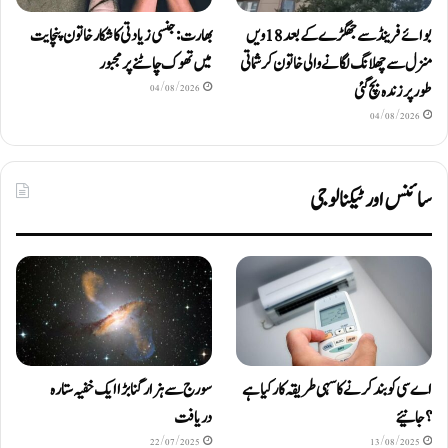
بوائے فرینڈ سے جھگڑے کے بعد 18 ویں
بھارت: جنسی زیادتی کا شکار خاتون پنچایت
منزل سے چھلانگ لگانے والی خاتون کرشماتی
میں تھوک چاٹنے پر مجبور
طور پر زندہ بچ گئی
04/08/2026
04/08/2026
سائنس اور ٹیکنالوجی
اے سی کو بند کرنے کا سہی طریقہ کار کیا ہے
سورج سے ہزار گنا بڑا ایک خفیہ ستارہ
؟ جانیئے
دریافت
22/07/2025
13/08/2025