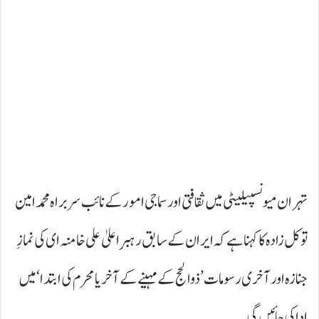
تہران میونسپیلیٹی میں ثقافتی اور سماجی امور کے نائب سربراہ محمد امین
توکل زادہ کا کہنا ہے کہ ایران کے سابق رہبرِ اعلیٰ علی خامنہ ای کی نمازِ
جنازہ اور آخری رسومات ’ذوالحج کے مہینے کے آخر یا محرم کی ابتدا‘ میں
ادا کی جائیں گی۔