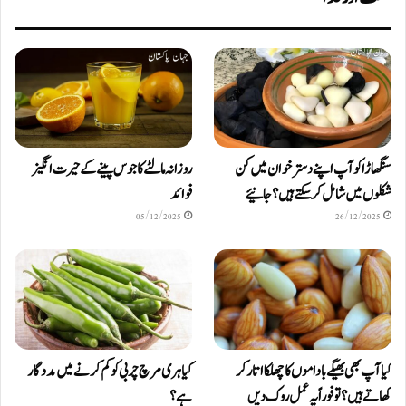
سنگھاڑا کو آپ اپنے دستر خوان میں کن
روزانہ مالٹے کا جوس پینے کے حیرت انگیز
شکلوں میں شامل کرسکتے ہیں ؟ جانیئے
فوائد
05/12/2025
26/12/2025
کیا آپ بھی بھیگے باداموں کا چھلکا اتار کر
کیا ہری مرچ چربی کو کم کرنے میں مددگار
کھاتے ہیں؟ تو فوراً یہ عمل روک دیں
ہے؟