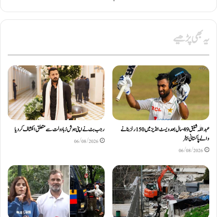
یہ بھی پڑھیے
عبداللّٰہ شفیق 49 سال بعد ویسٹ انڈیز میں 150 رنز بنانے
رجب بٹ نے اپنی ہوش رُبا دولت سے متعلق انکشاف کردیا
والے پاکستانی بیٹر
06/08/2026
06/08/2026