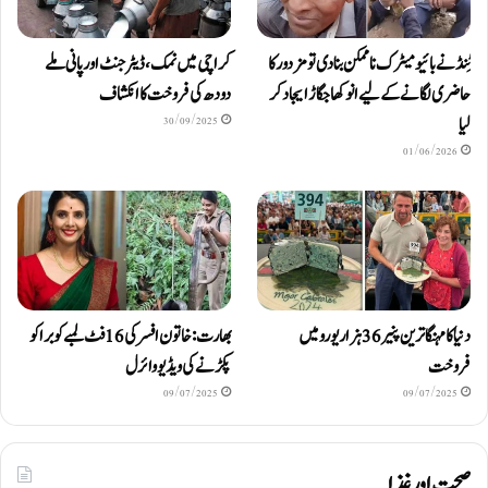
ٹِنڈ نے بائیومیٹرک ناممکن بنا دی تو مزدور کا
کراچی میں نمک، ڈیٹرجنٹ اور پانی ملے
حاضری لگانے کے لیے انوکھا جگاڑ ایجاد کر
دودھ کی فروخت کا انکشاف
لیا
30/09/2025
01/06/2026
دنیا کا مہنگا ترین پنیر 36 ہزار یورو میں
بھارت: خاتون افسر کی 16 فٹ لمبے کوبرا کو
فروخت
پکڑنے کی ویڈیو وائرل
09/07/2025
09/07/2025
صحت اور غذا