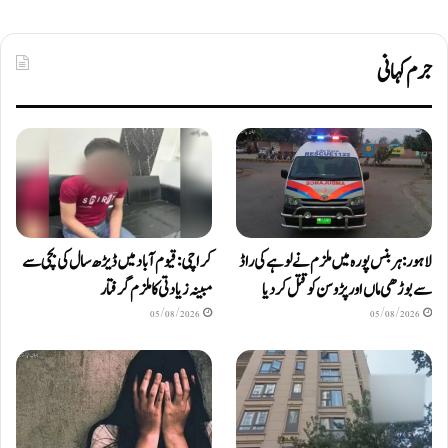
جرم کہانی
لاہور: ہربنس پورہ میں ملزم نے لوہے کی راڈ
کراچی: قیوم آباد میں ڈیڑھ سال کی بچی سے
سے بوڑھی ماں اور پڑوسن کو قتل کر دیا
مبینہ زیادتی کا ملزم گرفتار
05/08/2026
05/08/2026