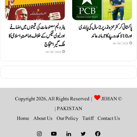
پاکستانی کرکٹر حمزہ نذر پر 2 سال کی پابندی
پٹرولیم مصنوعات کی قیمتوں میں اضافے
اور 10 لاکھ روپےکا جرمانہ عائد
اور لیوی ٹیکس کے خلاف جماعتِ اسلامی کا
ملک گیر احتجاج
06/08/2026
06/08/2026
JEHAN
© Copyright 2026, All Rights Reserved |
|
PAKISTAN
Home
About Us
Our Policy
Tariff
Contact Us
Instagram
YouTube
LinkedIn
Twitter
Facebook