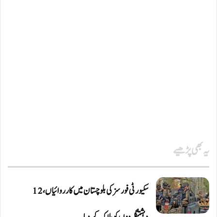
یہ بھی پڑھیے
سکیورٹی فورسز کی بلوچستان میں کارروائیاں، 12