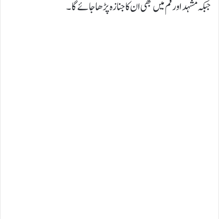
جبکہ مشہد اور قُم میں بھی ان کا جنازہ پڑھا جائے گا۔