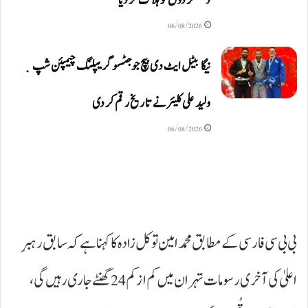
دہشتگردوں کو ہلاک کردیا
06/08/2026
نیگا بیٹل ایٹ دی بیچ جوجٹسو گریپلنگ چیمپئن شپ ٜ
ولید علی کلیئر نے تاریخ رقم کر دی
06/08/2026
بی بی سی فارسی کے مطابق محمد امین توکل زادہ کا کہنا ہے کہ سابق رہبرِ
اعلیٰ کی آخری رسومات تہران میں کم از کم 24 گھنٹے جاری رہیں گی،