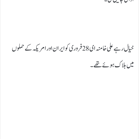
خیال رہے علی خامنہ ای 28 فروری کو ایران اور امریکہ کے حملوں
میں ہلاک ہوئے تھے۔