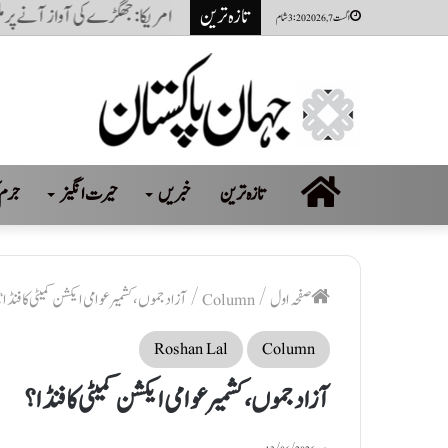
تازہ ترین
امریکا: جھگڑے کی آواز آنے پر ملزم 
اگست 7, 2026 3:20 شام
صفحہ
تازہ ترین
خبریں
حیرت انگیز
جرم 
اول
صفحہ اول
/
Column
/
آزاد جموں، کشمیر عوامی ایکشن کمیٹی کا فنڈا؟
Roshan Lal
Column
آزاد جموں، کشمیر عوامی ایکشن کمیٹی کا فنڈا؟