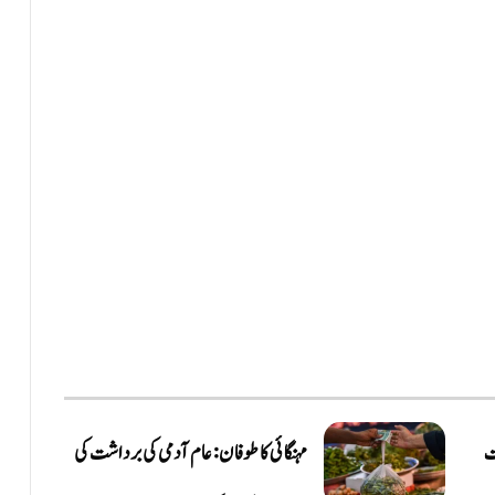
ت
مہنگائی کا طوفان: عام آدمی کی برداشت کی