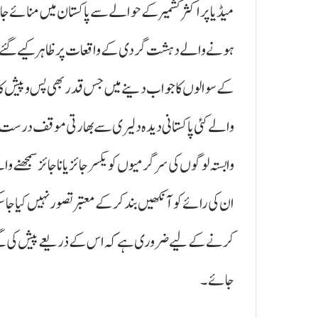
میڈیا پر اکثر کشمیر کے حوالے سے پاکستان میں منائے جان
ہونے والے دہشت گردی کے واقعات پر ظاہر کیے گئے اپ
کے سوالوں کا جواب دینے میں جس قدر بھی پس و پیش کا مظ
والے کئی پاکستانی دیدہ دلیری سے بھارتی موقف درست ق
وابستہ لوگوں کی سرگرمیوں کو یکسر جائز یا ناجائز سمجھ
ان کی رائے کو آنکھیں بند کر کے معتبر تصور نہیں کیا جا
کرنے کے لیے ضروری ہے کہ اس کے ذریعے پیش کی گئے مط
جائے ۔