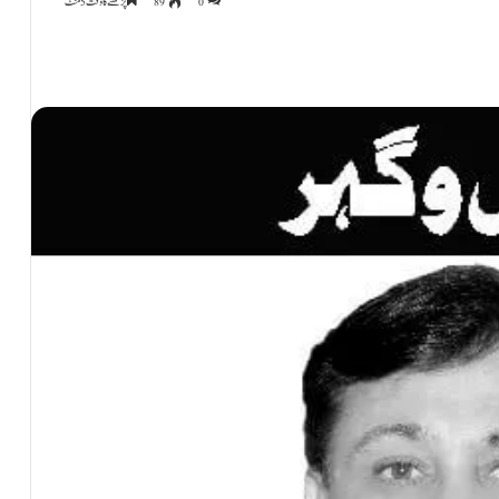
0
89
پڑھنے کا وقت 5 منٹ