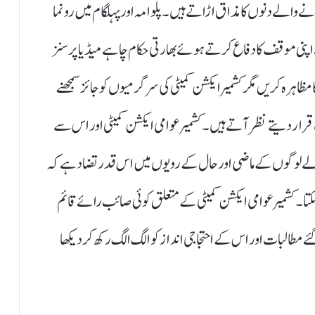
ے والے دنوں کا مذاق اڑاتے ہیں۔ پلوامہ اور پہلگام میں رونما
نی موقف کا دفاع کرتے ہوئے بھارتی حکام چاہے میڈیا پرسنز
اہرہ کریں مگر کشمیر ایکشن کمیٹی کی سرگرمیوں کو جائز سمجھنے
رار دیتے نظر آتے ہیں۔ کشمیر عوامی ایکشن کمیٹی اور اس سے
نے والے لوگوں کے ماضی اور حال کے رویوں میں اس قدر تضاد ہے کہ
سکتا۔ کشمیر عوامی ایکشن کمیٹی کے متعلق کوئی صائب رائے قائم
البات اور اس کے احتجاجی انداز کو الگ الگ رکھ کر دیکھا