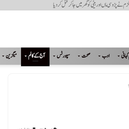
نے پڑوسی ماں اور بیٹی کو گھر میں جا کر قتل کر دیا
کہانی
ادب
صحت
سپورٹس
آج کے کالم
میگزین