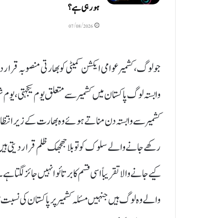
ہو رہی ہے؟
07/08/2026
جو لوگ، کشمیر عوامی ایکشن کمیٹی کو بھارتی منصوبہ ق
وابستہ لوگ پاکستان میں کشمیر سے متعلق یوم یکجہتی ، یوم 
کشمیر سے وابستہ دن مناتے ہوئے وہ بھارت کے زیر انتظا
رکھے جانے والے سلوک کو تو بلا جھجھک ظلم قرار دیتی ہ
کیے جانے والا تقریباً اسی قسم کا برتائو انہیں جائز لگت
والے وہ لوگ ہیں جنہیں مسئلہ کشمیر پر پاکستان کی ن