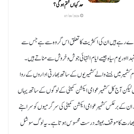
حد کہاں ختم ہوگی؟
07/08/2026
رار دے رہے ہیں ان کی اکثریت کا تعلق اس گروہ سے ہے جس سے
شہدا اور یوم سیاہ جیسے ایام انتہائی جوش و خروش سے مناتے ہیں۔
م کشمیر میں بسنے والے کشمیریوں کے ساتھ بھارتی اداروں کے روا
یں لیکن آج کل کشمیر عوامی ایکشن کمیٹی کے لوگوں کے ساتھ یہاں
ا ہے۔ ان کے برعکس کشمیر عوامی ایکشن کمیٹی کی سرگرمیوں کو سراہنے
سبت بھارت کا موقف ہمیشہ درست محسوس ہوتا ہے۔ یہ لوگ سوشل