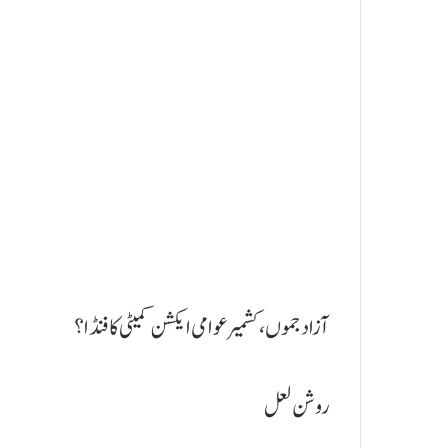
آزاد جموں، کشمیر عوامی ایکشن کمیٹی کا فنڈا؟
روشن لعل