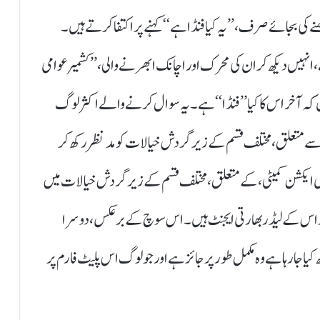
نے کی بجائے صرف ، ’’ یہ کیا فنڈا ہے‘‘ کہنے پر اکتفا کرتے ہیں ۔
،انہیں دیکھ کر ان کی محرک اور اچانک ابھرنے والی، ’’ کشمیر عوامی
کہ آخر اس کا کیا ’’ فنڈا‘‘ ہے۔ یہ سوال کرنے والے اکثر لوگ
ی سے متعلق ، مختلف قسم کے زیر گردش خیالات کو مد نظر رکھ کر
 ایکشن کمیٹی ، کے متعلق ، مختلف قسم کے زیر گردش خیالات میں
ور اس کے لیڈر بھارتی ایجنٹ ہیں۔ اس سوچ کے برعکس ، دوسرا
کیا جارہا ہے وہ مکمل طور پر جائز ہے اور جو لوگ اس پلیٹ فارم پر