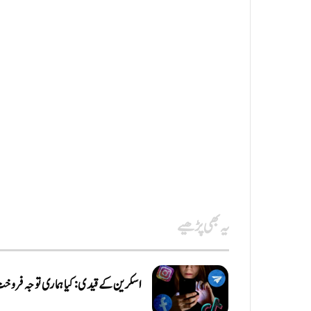
یہ بھی پڑھیے
اسکرین کے قیدی: کیا ہماری توجہ فروخ