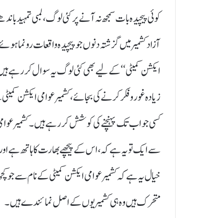
کوئی پیچیدہ بات سمجھ نہ آنے پر کئی لوگ ، لمبی تمہید باندھ
آزاد کشمیر میں گزشتہ دنوں جو پیچیدہ واقعات رونما ہوئے 
ایکشن کمیٹی ‘‘ کے لیے بھی کئی لوگ یہ سوال کر رہے ہیں 
زیادہ غور و فکر کرنے کی بجائے ، کشمیر عوامی ایکشن کمیٹ
کسی جواب تک پہنچنے کی کوشش کر رہے ہیں۔ کشمیر عوامی
سے ایک تو یہ ہے کہ ، اس کے پیچھے بھارت کا ہاتھ ہے ا
خیال یہ ہے کہ کشمیر عوامی ایکشن کمیٹی کے نام سے جو کچھ 
متحرک ہیں وہ ہی کشمیریوں کے اصل نمائندے ہیں۔