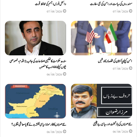
سمندروں کی سیاست اور امن کی نئی سفارت
وائٹل فورس: جسم کی محافظ قوت
07/08/2026
07/08/2026
امن کیلئے پاکستان کی مخلصانہ کاوشیں
سندھ حکومت کا تعلیمی اصلاحات کی جانب بڑا قدم، خصوصی
بچوں کیلئے44 ارب کا منصوبہ
07/08/2026
06/08/2026
نئے صوبوں کی بازگشت اور سیاسی بے یقینی
نئے صوبوں کا فارمولا: سیاسی نقشہ بدلے گا یا معاشی تقدیر؟
06/08/2026
06/08/2026