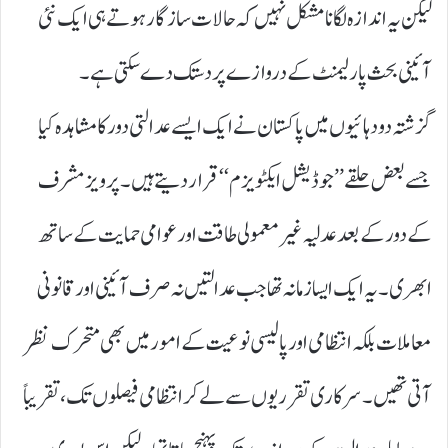
لیکن یہ اندازہ لگانا مشکل نہیں کہ حالات سازگار ہوتے ہی ایک نئی
آئینی بحث پارلیمنٹ کے دروازے پر دستک دے سکتی ہے۔
گزشتہ دو دہائیوں میں پاکستان نے ایک ایسے عدالتی دور کا مشاہدہ کیا
جسے بعض حلقے ’’ جوڈیشل ایکٹویزم‘‘ قرار دیتے ہیں۔ پرویز مشرف
کے دور کے بعد عدلیہ غیر معمولی طاقت اور عوامی حمایت کے ساتھ
ابھری۔ یہ ایک ایسا زمانہ تھا جب عدالتیں نہ صرف آئینی اور قانونی
معاملات بلکہ انتظامی اور پالیسی نوعیت کے امور میں بھی متحرک نظر
آتی تھیں۔ سرکاری تقرریوں سے لے کر انتظامی فیصلوں تک، تقریباً