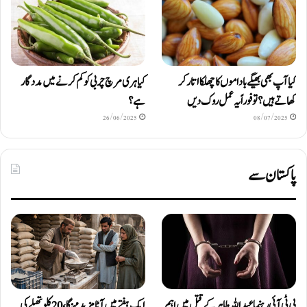
کیا آپ بھی بھیگے باداموں کا چھلکا اتار کر
کیا ہری مرچ چربی کو کم کرنے میں مددگار
کھاتے ہیں؟ تو فوراً یہ عمل روک دیں
ہے؟
26/06/2025
08/07/2025
پاکستان سے
پی ٹی آئی رہنما عبداللہ طاہر کے قتل میں اہم
ایک ہفتے میں آٹا مزید مہنگا، 20 کلو تھیلے کی