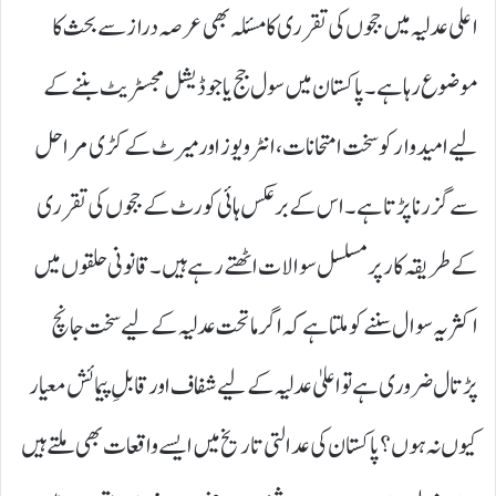
اعلی عدلیہ میں ججوں کی تقرری کا مسئلہ بھی عرصہ دراز سے بحث کا
موضوع رہا ہے۔ پاکستان میں سول جج یا جوڈیشل مجسٹریٹ بننے کے
لیے امیدوار کو سخت امتحانات، انٹرویوز اور میرٹ کے کڑی مراحل
سے گزرنا پڑتا ہے۔ اس کے برعکس ہائی کورٹ کے ججوں کی تقرری
کے طریقہ کار پر مسلسل سوالات اٹھتے رہے ہیں۔ قانونی حلقوں میں
اکثر یہ سوال سننے کو ملتا ہے کہ اگر ماتحت عدلیہ کے لیے سخت جانچ
پڑتال ضروری ہے تو اعلیٰ عدلیہ کے لیے شفاف اور قابلِ پیمائش معیار
کیوں نہ ہوں؟ پاکستان کی عدالتی تاریخ میں ایسے واقعات بھی ملتے ہیں