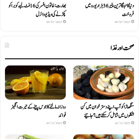
دنیا کا مہنگا ترین پنیر 36 ہزار یورو میں
بھارت: خاتون افسر کی 16 فٹ لمبے کوبرا کو
فروخت
پکڑنے کی ویڈیو وائرل
09/07/2025
09/07/2025
صحت اور غذا
سنگھاڑا کو آپ اپنے دستر خوان میں کن
روزانہ مالٹے کا جوس پینے کے حیرت انگیز
شکلوں میں شامل کرسکتے ہیں ؟ جانیئے
فوائد
05/12/2025
26/12/2025