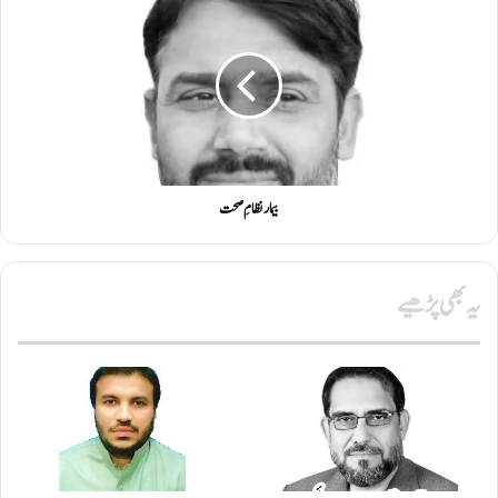
بیمار نظامِ صحت
یہ بھی پڑھیے