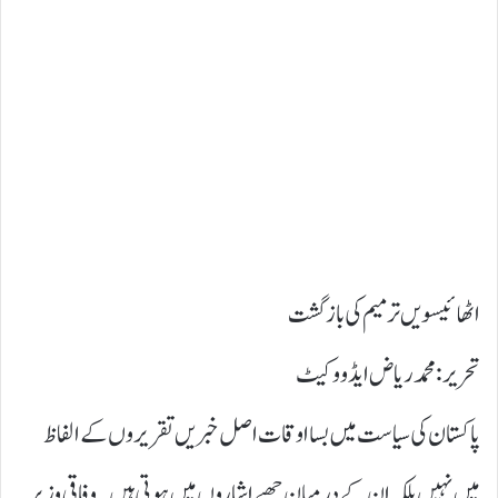
اٹھائیسویں ترمیم کی بازگشت
تحریر: محمد ریاض ایڈووکیٹ
پاکستان کی سیاست میں بسا اوقات اصل خبریں تقریروں کے الفاظ
میں نہیں بلکہ ان کے درمیان چھپے اشاروں میں ہوتی ہیں۔ وفاقی وزیرِ