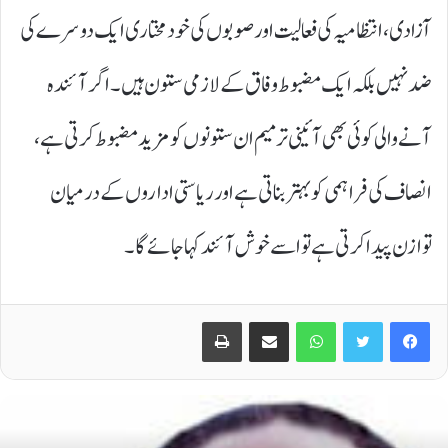
آزادی، انتظامیہ کی فعالیت اور صوبوں کی خودمختاری ایک دوسرے کی
ضد نہیں بلکہ ایک مضبوط وفاق کے لازمی ستون ہیں۔ اگر آئندہ
آنے والی کوئی بھی آئینی ترمیم ان ستونوں کو مزید مضبوط کرتی ہے،
انصاف کی فراہمی کو بہتر بناتی ہے اور ریاستی اداروں کے درمیان
توازن پیدا کرتی ہے تو اسے خوش آئند کہا جائے گا۔
Print
Share via Email
WhatsApp
Twitter
Facebook