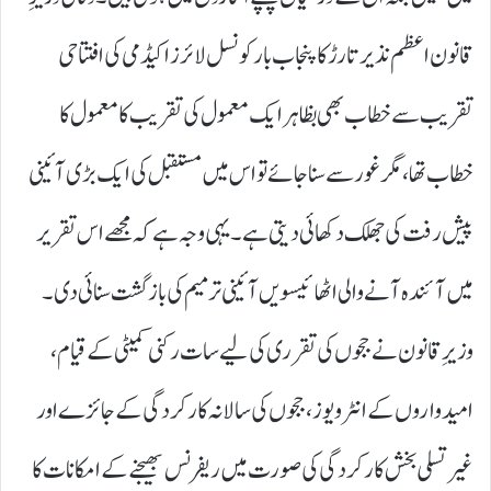
قانون اعظم نذیر تارڑ کا پنجاب بار کونسل لائرز اکیڈمی کی افتتاحی
تقریب سے خطاب بھی بظاہر ایک معمول کی تقریب کا معمول کا
خطاب تھا، مگر غور سے سنا جائے تو اس میں مستقبل کی ایک بڑی آئینی
پیش رفت کی جھلک دکھائی دیتی ہے۔ یہی وجہ ہے کہ مجھے اس تقریر
میں آئندہ آنے والی اٹھائیسویں آئینی ترمیم کی بازگشت سنائی دی۔
وزیرِ قانون نے ججوں کی تقرری کی لیے سات رکنی کمیٹی کے قیام،
امیدواروں کے انٹرویوز، ججوں کی سالانہ کارکردگی کے جائزے اور
غیر تسلی بخش کارکردگی کی صورت میں ریفرنس بھیجنے کے امکانات کا