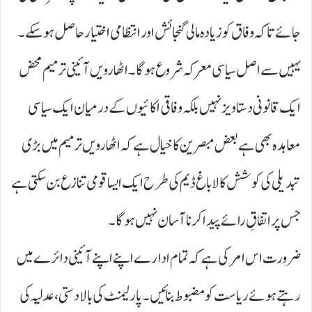
جائے تاکہ وفاق کو زیادہ مالی گنجائش اور انتظامی اختیار حاصل ہو سکے۔
یہیں سے اصل سیاسی معرکہ شروع ہوگا۔ اٹھارویں آئینی ترمیم محض
ایک قانونی دستاویز نہیں بلکہ وفاقی اکائیوں کے درمیان ایک سیاسی
معاہدہ بھی ہے بعض مبصرین کا خیال ہے کہ اٹھارویں ترمیم میں بڑی
تبدیلی کی کوشش کالاباغ ڈیم کی طرح ایک ایسا قومی تنازع بن سکتی ہے
جس پر اتفاقِ رائے پیدا کرنا آسان نہیں ہوگا۔
ضرورت اس امر کی ہے کہ تمام ادارے اپنے اپنے آئینی دائرے میں
رہتے ہوئے ریاست کو مضبوط بنائیں۔ پارلیمنٹ کی بالادستی، عدلیہ کی