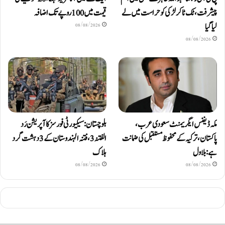
پیشرفت، ٹک ٹاکر لڑکی کو حراست میں لے
قیمت میں 100 روپے تک اضافہ
لیا گیا
08/08/2026
08/08/2026
مکہ ڈیفنس ایگریمنٹ سعودی عرب،
بلوچستان: سیکیورٹی فورسز کا آپریشن رَد
پاکستان، ترکیہ کے محفوظ مستقبل کی ضمانت
الفتنہ 3، فتنہ الہندوستان کے 3 دہشت گرد
ہے: بلاول
ہلاک
08/08/2026
08/08/2026