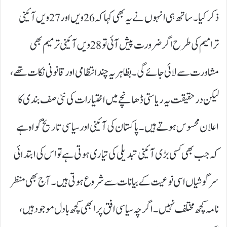
ذکر کیا۔ ساتھ ہی انہوں نے یہ بھی کہا کہ 26ویں اور 27ویں آئینی
ترامیم کی طرح اگر ضرورت پیش آئی تو 28ویں آئینی ترمیم بھی
مشاورت سے لائی جائے گی۔ بظاہر یہ چند انتظامی اور قانونی نکات تھے،
لیکن درحقیقت یہ ریاستی ڈھانچے میں اختیارات کی نئی صف بندی کا
اعلان محسوس ہوتے ہیں۔ پاکستان کی آئینی اور سیاسی تاریخ گواہ ہے
کہ جب بھی کسی بڑی آئینی تبدیلی کی تیاری ہوتی ہے تو اس کی ابتدائی
سرگوشیاں اسی نوعیت کے بیانات سے شروع ہوتی ہیں۔ آج بھی منظر
نامہ کچھ مختلف نہیں۔ اگرچہ سیاسی افق پر ابھی کچھ بادل موجود ہیں،