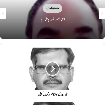
Column
’’ ٹک ٹاک۔۔۔ اقتدار کی گھڑی بج چکی
غیرت کے محاذ کا شہید گروپ کیپٹن