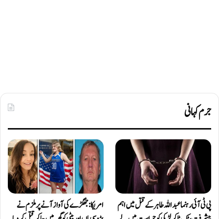
جرم کہانی
پی ٹی آئی رہنما عبداللہ طاہر کے قتل میں اہم
امریکا: جھگڑے کی آواز آنے پر ملزم نے
پیشرفت، ٹک ٹاکر لڑکی کو حراست میں لے
پڑوسی ماں اور بیٹی کو گھر میں جا کر قتل کر دیا