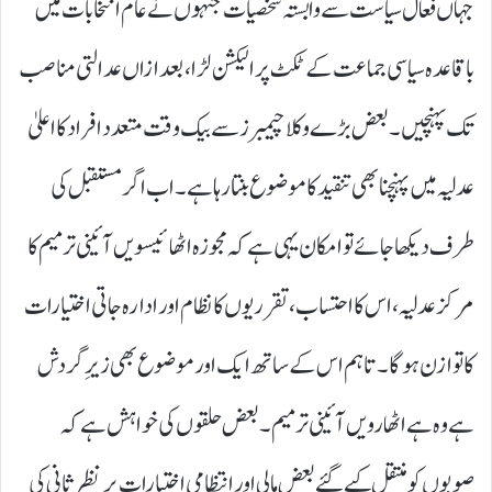
جہاں فعال سیاست سے وابستہ شخصیات جنہوں نے عام انتخابات میں
باقاعدہ سیاسی جماعت کے ٹکٹ پر الیکشن لڑا، بعد ازاں عدالتی مناصب
تک پہنچیں۔ بعض بڑے وکلا چیمبرز سے بیک وقت متعدد افراد کا اعلیٰ
عدلیہ میں پہنچنا بھی تنقید کا موضوع بنتا رہا ہے۔ اب اگر مستقبل کی
طرف دیکھا جائے تو امکان یہی ہے کہ مجوزہ اٹھائیسویں آئینی ترمیم کا
مرکز عدلیہ، اس کا احتساب، تقرریوں کا نظام اور ادارہ جاتی اختیارات
کا توازن ہوگا۔ تاہم اس کے ساتھ ایک اور موضوع بھی زیرِ گردش
ہے وہ ہے اٹھارویں آئینی ترمیم۔ بعض حلقوں کی خواہش ہے کہ
صوبوں کو منتقل کیے گئے بعض مالی اور انتظامی اختیارات پر نظرثانی کی