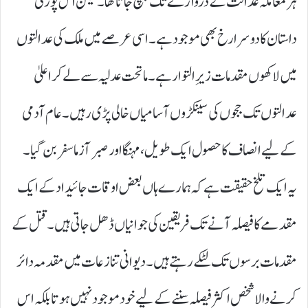
ہر معاملہ عدالت کے دروازے تک پہنچ جاتا تھا۔ لیکن اس پوری
داستان کا دوسرا رخ بھی موجود ہے۔ اسی عرصے میں ملک کی عدالتوں
میں لاکھوں مقدمات زیرِ التوا رہے۔ ماتحت عدلیہ سے لے کر اعلیٰ
عدالتوں تک ججوں کی سینکڑوں آسامیاں خالی پڑی رہیں۔ عام آدمی
کے لیے انصاف کا حصول ایک طویل، مہنگا اور صبر آزما سفر بن گیا۔
یہ ایک تلخ حقیقت ہے کہ ہمارے ہاں بعض اوقات جائیداد کے ایک
مقدمے کا فیصلہ آنے تک فریقین کی جوانیاں ڈھل جاتی ہیں۔ قتل کے
مقدمات برسوں تک لٹکے رہتے ہیں۔ دیوانی تنازعات میں مقدمہ دائر
کرنے والا شخص اکثر فیصلہ سننے کے لیے خود موجود نہیں ہوتا بلکہ اس