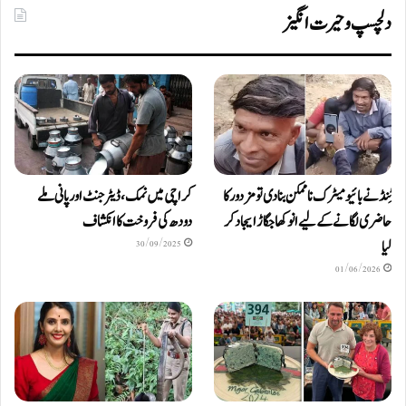
دلچسپ و حیرت انگیز
ٹِنڈ نے بائیومیٹرک ناممکن بنا دی تو مزدور کا
کراچی میں نمک، ڈیٹرجنٹ اور پانی ملے
حاضری لگانے کے لیے انوکھا جگاڑ ایجاد کر
دودھ کی فروخت کا انکشاف
لیا
30/09/2025
01/06/2026