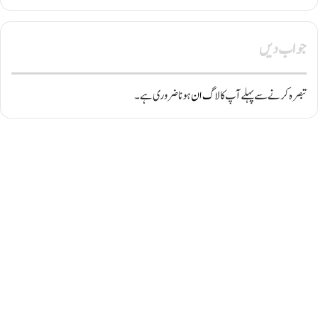
جواب دیں
تبصرہ کرنے سے پہلے آپ کا
لاگ ان
ہونا ضروری ہے۔