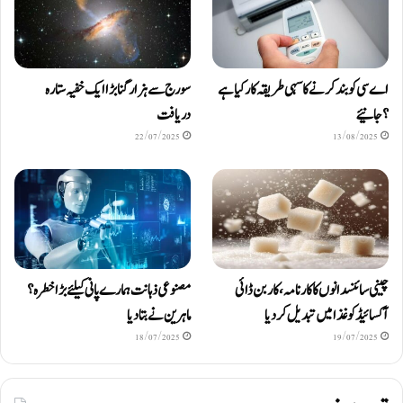
اے سی کو بند کرنے کا سہی طریقہ کار کیا ہے
سورج سے ہزار گنا بڑا ایک خفیہ ستارہ
؟ جانیئے
دریافت
22/07/2025
13/08/2025
چینی سائنسدانوں کا کارنامہ، کاربن ڈائی
مصنوعی ذہانت ہمارے پانی کیلئے بڑا خطرہ؟
آکسائیڈ کو غذا میں تبدیل کردیا
ماہرین نے بتا دیا
18/07/2025
19/07/2025