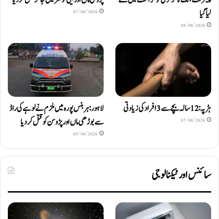
لیا گیا
07/08/2026
08/08/2026
ہڑپہ: 12 سالہ بچے سے 3 افراد کی زیادتی
لاہور: ہربنس پورہ میں ملزم نے لوہے کی راڈ
سے بوڑھی ماں اور پڑوسن کو قتل کر دیا
07/08/2026
05/08/2026
سائنس اور ٹیکنالوجی