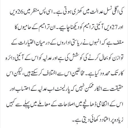
کی اگلی نسل عدالت میں کھڑی ہوتی ہے۔ اسی پس منظر میں 26ویں
اور 27ویں آئینی ترامیم کو دیکھنا چاہیے۔ ان ترامیم کے حامیوں کا
مقف ہے کہ انہوں نے ریاستی اداروں کے درمیان اختیارات کے
توازن کو بحال کرنے کی کوشش کی ہے اور عدلیہ کو اس کے آئینی دائرہ
کار تک محدود کیا ہے۔ مخالفین اس سے اختلاف کر سکتے ہیں، لیکن اس
حقیقت سے انکار ممکن نہیں کہ پارلیمنٹ اب عدلیہ کے احتساب اور
اس کے انتظامی ڈھانچے میں اصلاحات کے معاملے میں پہلے سے کہیں
زیادہ پراعتماد دکھائی دیتی ہے۔