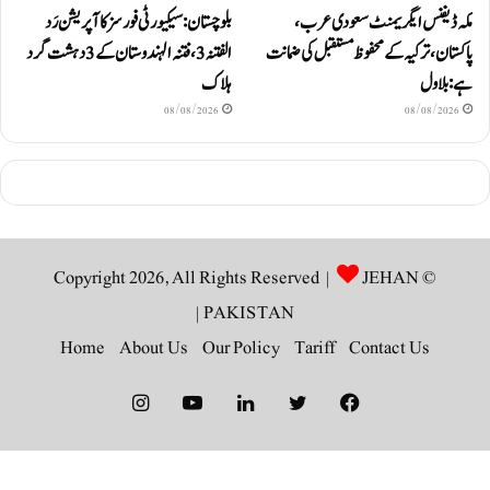
مکہ ڈیفنس ایگریمنٹ سعودی عرب،
بلوچستان: سیکیورٹی فورسز کا آپریشن رَد
پاکستان، ترکیہ کے محفوظ مستقبل کی ضمانت
الفتنہ 3، فتنہ الہندوستان کے 3 دہشت گرد
ہے: بلاول
ہلاک
08/08/2026
08/08/2026
JEHAN
© Copyright 2026, All Rights Reserved |
|
PAKISTAN
Home
About Us
Our Policy
Tariff
Contact Us
Instagram
YouTube
LinkedIn
Twitter
Facebook