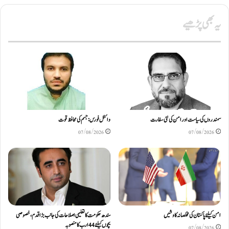
یہ بھی پڑھیے
سمندروں کی سیاست اور امن کی نئی سفارت
وائٹل فورس: جسم کی محافظ قوت
07/08/2026
07/08/2026
امن کیلئے پاکستان کی مخلصانہ کاوشیں
سندھ حکومت کا تعلیمی اصلاحات کی جانب بڑا قدم، خصوصی
بچوں کیلئے44 ارب کا منصوبہ
07/08/2026