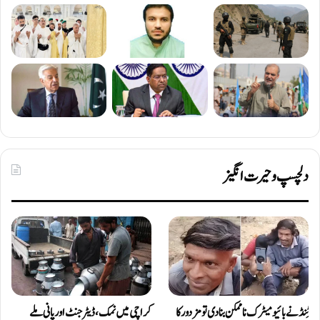
دلچسپ و حیرت انگیز
ٹِنڈ نے بائیومیٹرک ناممکن بنا دی تو مزدور کا
کراچی میں نمک، ڈیٹرجنٹ اور پانی ملے