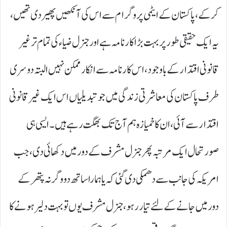
کر کے، پاکستان کے ایٹمی پروگرام سے اس کی آنکھیں پھیر دی تھیں،
یہ ایک حقیقی طور پر بہت بڑا کارنامہ ہے اور جنرل ضیاء کی تمام تر غیر
قانونی اقتدار کے باوجود، اس کارنامہ سے انکار ممکن نہیں البتہ دوسری
طرف پاکستان کی معاشرتی زندگی میں جو تبدیلیاں اس ایک غیر قانونی
اقتدار سے آئی، ان کا خمیازہ ہم آج تک بھگت رہے ہیں۔ ایسی ہی
صورتحال ایک مرتبہ پھر جنرل مشرف کے دور میں دکھائی دی، جب
امریکہ کی جانب سے دھمکی دی گئی کہ یا ہمارا ساتھ دو وگرنہ پتھر کے
دور میں جانے کے لئے تیار رہو، جنرل مشرف یوں تو بہت دلیر ہونے کا