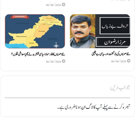
06/08/2026
نئے صوبوں کی بازگشت اور سیاسی بے یقینی
نئے صوبوں کا فارمولا: سیاسی نقشہ بدلے گا یا معاشی تقدیر؟
06/08/2026
06/08/2026
جواب دیں
تبصرہ کرنے سے پہلے آپ کا
لاگ ان
ہونا ضروری ہے۔