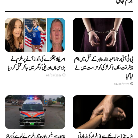
جرم کہانی
پی ٹی آئی رہنما عبداللہ طاہر کے قتل میں اہم
امریکا: جھگڑے کی آواز آنے پر ملزم نے
پیشرفت، ٹک ٹاکر لڑکی کو حراست میں لے
پڑوسی ماں اور بیٹی کو گھر میں جا کر قتل کر دیا
لیا گیا
07/08/2026
08/08/2026
ہڑپہ: 12 سالہ بچے سے 3 افراد کی زیادتی
لاہور: ہربنس پورہ میں ملزم نے لوہے کی راڈ