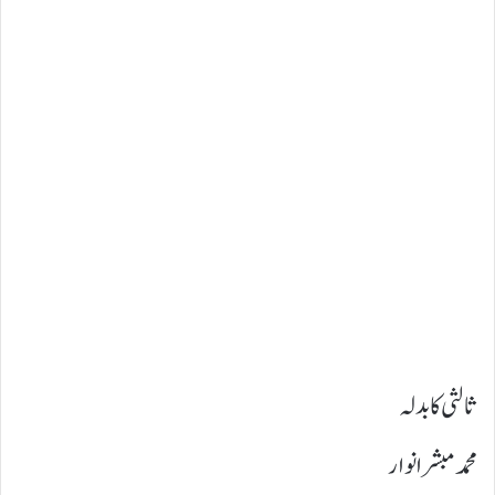
ثالثی کا بدلہ
محمد مبشر انوار