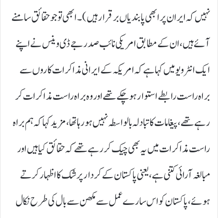
نہیں کہ ایران پر ابھی پابندیاں برقرار ہیں)۔ ابھی تو جو حقائق سامنے
آئے ہیں، ان کے مطابق امریکی نائب صدر جے ڈی وینس نے اپنے
ایک انٹرویو میں کہا ہے کہ امریکہ کے ایرانی مذاکرات کاروں سے
براہ راست رابطے استوار ہو چکے تھے اور وہ براہ راست مذاکرات کر
رہے تھے، پیغامات کا تبادلہ بالواسطہ نہیں ہو رہا تھا، مزید کہا کہ ہم براہ
راست مذاکرات میں یہ بھی چیک کر رہے تھے کہ حقائق کیا ہیں اور
مبالغہ آرائی کتنی ہے، یعنی پاکستان کے کردار پر شک کا اظہار کرتے
ہوئے، پاکستان کو اس سارے عمل سے مکھن سے بال کی طرح نکال