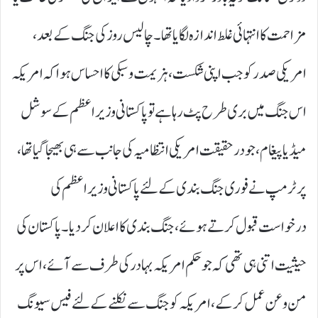
مزاحمت کا انتہائی غلط اندازہ لگایا تھا۔ چالیس روز کی جنگ کے بعد،
امریکی صدر کو جب اپنی شکست، ہزیمت و سبکی کا احساس ہوا کہ امریکہ
اس جنگ میں بری طرح پٹ رہا ہے تو پاکستانی وزیر اعظم کے سوشل
میڈیا پیغام، جو درحقیقت امریکی انتظامیہ کی جانب سے ہی بھیجا گیا تھا،
پر ٹرمپ نے فوری جنگ بندی کے لئے پاکستانی وزیر اعظم کی
درخواست قبول کرتے ہوئے، جنگ بندی کا اعلان کر دیا۔ پاکستان کی
حیثیت اتنی ہی تھی کہ جو حکم امریکہ بہادر کی طرف سے آئے، اس پر
من و عن عمل کرکے، امریکہ کو جنگ سے نکلنے کے لئے فیس سیونگ