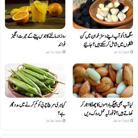
سنگھاڑا کو آپ اپنے دستر خوان میں کن
روزانہ مالٹے کا جوس پینے کے حیرت انگیز
شکلوں میں شامل کرسکتے ہیں ؟ جانیئے
فوائد
05/12/2025
26/12/2025
کیا آپ بھی بھیگے باداموں کا چھلکا اتار کر
کیا ہری مرچ چربی کو کم کرنے میں مددگار
کھاتے ہیں؟ تو فوراً یہ عمل روک دیں
ہے؟
26/06/2025
08/07/2025