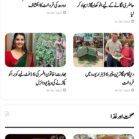
حاضری لگانے کے لیے انوکھا جگاڑ ایجاد کر
دودھ کی فروخت کا انکشاف
لیا
30/09/2025
01/06/2026
دنیا کا مہنگا ترین پنیر 36 ہزار یورو میں
بھارت: خاتون افسر کی 16 فٹ لمبے کوبرا کو
فروخت
پکڑنے کی ویڈیو وائرل
09/07/2025
09/07/2025
صحت اور غذا