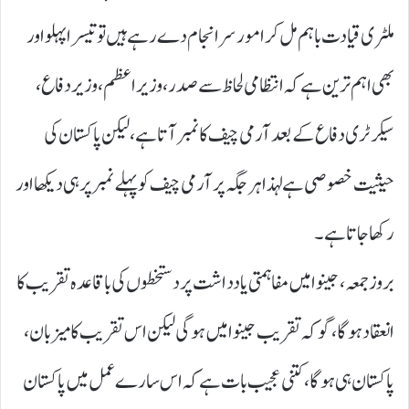
ملٹری قیادت باہم مل کر امور سرانجام دے رہے ہیں تو تیسرا پہلو اور
بھی اہم ترین ہے کہ انتظامی لحاظ سے صدر، وزیر اعظم، وزیر دفاع،
سیکرٹری دفاع کے بعد آرمی چیف کا نمبر آتا ہے، لیکن پاکستان کی
حیثیت خصوصی ہے لہذا ہر جگہ پر آرمی چیف کو پہلے نمبر پر ہی دیکھا اور
رکھا جاتا ہے۔
بروز جمعہ ،جینوا میں مفاہمتی یادداشت پر دستخطوں کی باقاعدہ تقریب کا
انعقاد ہو گا، گو کہ تقریب جینوا میں ہوگی لیکن اس تقریب کا میزبان،
پاکستان ہی ہو گا، کتنی عجیب بات ہے کہ اس سارے عمل میں پاکستان