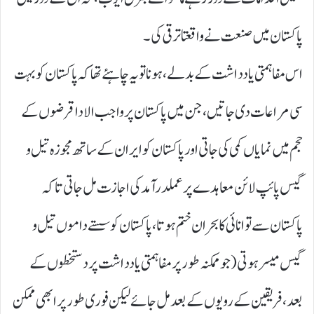
پاکستان میں صنعت نے واقعتا ترقی کی۔
اس مفاہمتی یادداشت کے بدلے، ہونا تو یہ چاہئے تھا کہ پاکستان کو بہت
سی مراعات دی جاتیں، جن میں پاکستان پر واجب الادا قرضوں کے
حجم میں نمایاں کمی کی جاتی اور پاکستان کو ایران کے ساتھ مجوزہ تیل و
گیس پائپ لائن معاہدے پر عملدرآمد کی اجازت مل جاتی تا کہ
پاکستان سے توانائی کا بحران ختم ہوتا، پاکستان کو سستے داموں تیل و
گیس میسر ہوتی ( جو ممکنہ طور پر مفاہمتی یادداشت پر دستخطوں کے
بعد، فریقین کے رویوں کے بعد مل جائے لیکن فوری طور پر ابھی ممکن