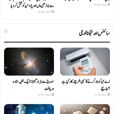
سے بوڑھی ماں اور پڑوسن کو قتل کر دیا
07/08/2026
05/08/2026
سائنس اور ٹیکنالوجی
اے سی کو بند کرنے کا سہی طریقہ کار کیا ہے
سورج سے ہزار گنا بڑا ایک خفیہ ستارہ
؟ جانیئے
دریافت
22/07/2025
13/08/2025