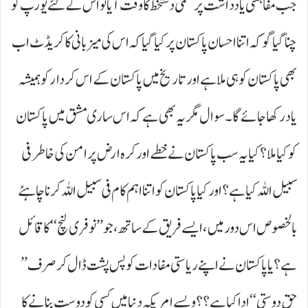
جب مفاہمتی یادداشت پر حتمی دستخط کا وقت آیا تو اس کے لئے یورپ کو
چنا گیا گو کہ اتنا احسان پاکستان پر کیا گیا کہ اس کی میزبانی کا کریڈٹ اب
بھی پاکستان کو ہی ملا ہے اور تاریخ میں پاکستان کے اس کردار کو ہمیشہ
یاد رکھا جائے گا۔ سوال مگر یہ بھی ہے کہ اس ساری مشق میں پاکستان
کو کیا ملا؟ کیا یہ سب پاکستان نے خطے اور کرہ ارض پر امن کی خاطر فی
سبیل اللہ کیا ہے؟ اور کیا پاکستان کو اتنا اہم کام فی سبیل اللہ کرنا چاہئے
بالخصوص اس دور میں، ایسے فریق کے ساتھ، جو ’’ نو فری لنچ‘‘ کا قائل
ہے؟ یا پاکستان نے اپنے ریاستی مفادات کو پس پشت ڈال کر صرف ’’
حق دوستی‘‘ ادا کیا ہے؟؟ ویسے امریکہ دنیا میں کسی کو دوست بنانے کا