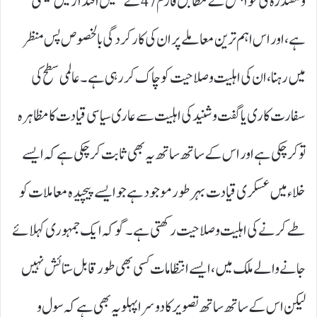
و مقتدرہ کی خواہش کے مطابق فارم 47کے طفیل اقتدار میں بیٹھی
ہے، اور اس اہم ترین معاملے پر ان کی کارکردگی بالخصوص پس منظر
میں رہنا، ان کی اہلیت و صلاحیت کو چاک کر رہی ہے۔ عالمی سطح کی
سفارت کاری یا گفت و شنید کی اہلیت سے عاری سیاسی قیادت کا مظاہرہ
تو کر چکی ہے اور اس کے ساتھ ساتھ یہ بھی ثابت کر چکی ہے کہ ایسے
خلاء میں عسکری قیادت بہرطور موجود ہے جو ایسے پیچیدہ معاملات کو
طے کرنے کی اہلیت و صلاحیت رکھتی ہے۔ گو کہ ایک جمہوری کہلائے
جانے والے ملک میں، ایسے انتظامات کسی بھی طور قابل ستائش نہیں
لیکن اس کے ساتھ ساتھ تصویر کا دوسرا پہلو یہ بھی ہے کہ سول و