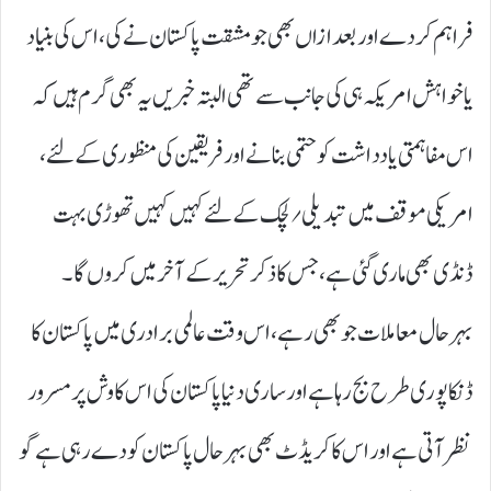
فراہم کر دے اور بعد ازاں بھی جو مشقت پاکستان نے کی، اس کی بنیاد
یا خواہش امریکہ ہی کی جانب سے تھی البتہ خبریں یہ بھی گرم ہیں کہ
اس مفاہمتی یادداشت کو حتمی بنانے اور فریقین کی منظوری کے لئے،
امریکی موقف میں تبدیلی؍ لچک کے لئے کہیں کہیں تھوڑی بہت
ڈنڈی بھی ماری گئی ہے، جس کا ذکر تحریر کے آخر میں کروں گا۔
بہرحال معاملات جو بھی رہے، اس وقت عالمی برادری میں پاکستان کا
ڈنکا پوری طرح بج رہا ہے اور ساری دنیا پاکستان کی اس کاوش پر مسرور
نظر آتی ہے اور اس کا کریڈٹ بھی بہرحال پاکستان کو دے رہی ہے گو