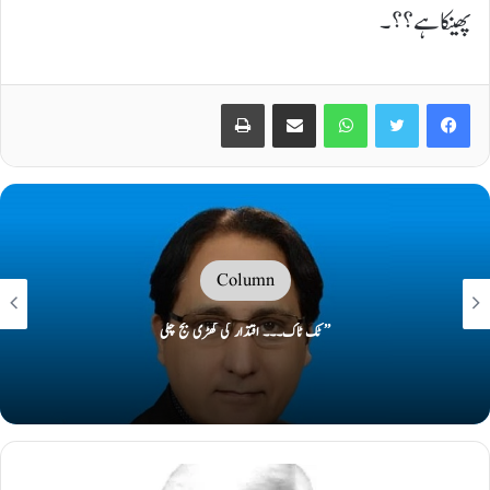
پھینکا ہے ؟؟۔
Print
Share via Email
WhatsApp
Twitter
Facebook
Column
’’ ٹک ٹاک۔۔۔ اقتدار کی گھڑی بج چکی