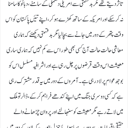
تاثر دیتے تھے مگر بدقسمتی سے امریکی دھمکی کے سامنے، دبائو کا سامنا
نہ کر سکے اور امریکہ کے ساتھ کھڑے ہو کر، اپنے تئیں پاکستان کو اس
وقت پتھر کے دور میں جانے سے بچا لیا مگر بدقسمتی دیکھئے کہ ہماری
معاشی حالت حالت آج کسی بھی طور اس سے کم نہیں کہ ہماری ساری
معیشت اس وقت قرضوں پر چل رہی ہے اور اشرافیہ مسلسل اس کو
بوجھ عوام پر لاد رہی ہے۔ آمروں کے دور میں یہ قدر مشترک رہی
ہے کہ کسی دوسری جنگ میں اپنے کندھے فراہم کر کے، ڈالر تو ملک
میں لاتے رہے مگر معیشت کو سنبھالنے اور پروان چڑھانے والے
حقیقی اقدامات سے دور رہے ماسوائے جنرل ایوب، کہ ان کے دور میں