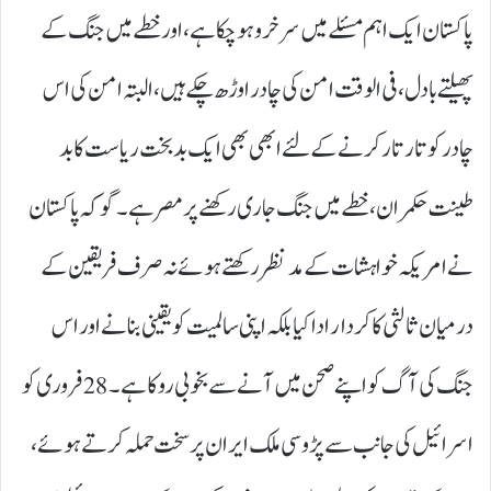
پاکستان ایک اہم مسئلے میں سرخرو ہو چکا ہے، اور خطے میں جنگ کے
پھیلتے بادل، فی الوقت امن کی چادر اوڑھ چکے ہیں، البتہ امن کی اس
چادر کو تار تار کرنے کے لئے ابھی بھی ایک بدبخت ریاست کا بد
طینت حکمران، خطے میں جنگ جاری رکھنے پر مصر ہے۔ گو کہ پاکستان
نے امریکہ خواہشات کے مد نظر رکھتے ہوئے نہ صرف فریقین کے
درمیان ثالثی کا کردار ادا کیا بلکہ اپنی سالمیت کو یقینی بنانے اور اس
جنگ کی آگ کو اپنے صحن میں آنے سے بخوبی روکا ہے۔ 28فروری کو
اسرائیل کی جانب سے پڑوسی ملک ایران پر سخت حملہ کرتے ہوئے،