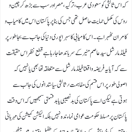
کہ اس ثالثی کو سعودی عرب، ترکیہ، مصر اور سب سے بڑھ کر چین و
روس کی مکمل حمایت حاصل تھی جس کی بنا پر پاکستان اس میں کامیاب و
کامران ٹھہرا ہے۔ اس کامیابی کا سہرا پوری دنیا کی جانب سے بجا طور پر
فیلڈ مارشل سید عاصم منیر کے سر باندھا جا رہا ہے قطع نظر اس حقیقت
سے کہ آیا یہ فریضہ واقعتا فیلڈ مارشل سے متعلقہ تھا بھی یا نہیں کہ
اصولی طور پر اس قسم کی مفاہمت ؍ثالثی سیاستدانوں کی جانب سے
ہوتی ہے لیکن اسے پاکستان کی بدنصیبی یا بد قسمتی سمجھیں کہ اس وقت
پاکستا ن پر مسلط حکومت عوامی نماءندہ نہیں بلکہ الیکشن کمیشن کی مہربانی