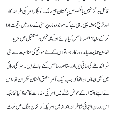
قائل ہرگز نہیں بالخصوص پاکستان جیسے ملک کو بلکہ امریکی طریقہ کار
اور ترجیح ہمیشہ یہی رہی ہے کہ موجودہ مادہ پرستی کے دو ر میں، قیمت ادا
کر کے، اپنا مقصد حاصل کیا جائے اور کچھ نہیں، مستقبل میں مزید
تعاون حمایت یا مدد درکار ہو، تو اس کے لئے موقع کی مناسبت سے نئی
شرائط طے کی جاتی ہیں اور مقاصد حاصل کئے جاتے ہیں۔ ستر کی دہائی
میں بھی ایسا ہی ہوا تھا کہ جب ایک آمر مطلق العنان حکمران تھا، اس
نے اپنے اقتدار کے عوض، خطے میں امریکی مفادات کا تحفظ کیا تھا جبکہ
اس دوران انتہائی شاطرانہ انداز میں امریکہ کو افغان جنگ میں ملوث