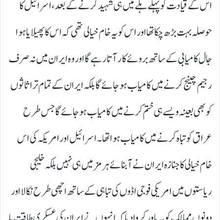
اس کے قیادت کو پہلے ہلے میں ہی شہید کرنے کے بعد، اسرائیل کا
حوصلہ بہت بڑھ چکا تھا اور اس کو یہ خام خیالی تھی کہ اس کا پھیلایا ہوا
جال کامیابی کے ساتھ بروئے کار آتا رہے گا اور وہ ایران میں نہ صرف
رجیم چینج کرنے میں کامیاب ہو جائے گا بلکہ ایران کے تمام تر اثاثوں
کو بھی بعینہ ویسے ہی ختم کرنے میں کامیاب ہو جائے گا جس طرح
عراق کو تباہ کرنے میں کامیاب ہوا تھا۔ اسرائیل اور امریکہ کی اس
خام خیالی کا جنازہ ایران نے آبنائے ہرمز میں ہی نہیں بلکہ خلیجی
ریاستوں میں امریکی فوجی اڈوں کی تباہی کے ساتھ اچھی طرح نکالا اور
دونوں ممالک کو یہ باور کروادیا کہ انہوں نے ایران کی عسکری طاقت یا