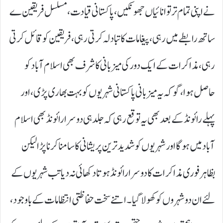
نے اپنی تمام تر توانائیاں جھونکیں، پاکستانی قیادت، مسلسل فریقین ے
ساتھ رابطے میں رہی، پیغامات کا تبادلہ کرتی رہی، فریقین کو قائل کرتی
رہی، مذاکرات کے ایک دور کی میزبانی کا شرف بھی اسلام آباد کو
حاصل ہوا، گو کہ یہ میزبانی پاکستانی شہریوں کو بہت بھاری پڑی، اور
پہلے رائونڈ کے بعد بھی یہ توقع رہی کہ جلد ہی دوسرا رائونڈ بھی اسلام
آباد میں ہو گا اور شہریوں کو شدید ترین پریشانی کا سامنا کرنا پڑا لیکن
بظاہر فوری مذاکرات کا دوسرا رائونڈ ہوتا دکھائی نہ دیا تب شہریوں کے
لئے ان دو شہروں کو کھولا گیا۔ اتنے سخت حفاظتی انتظامات کے باوجود،