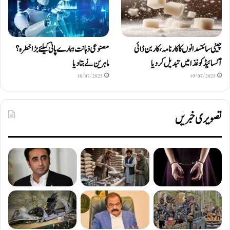
چینی سائنسدانوں کا کارنامہ، کاربن ڈائی
مصنوعی ذہانت ہمارے پانی کیلئے بڑا خطرہ؟
آکسائیڈ کو غذا میں تبدیل کردیا
ماہرین نے بتا دیا
18/07/2025
19/07/2025
تصویری خبریں