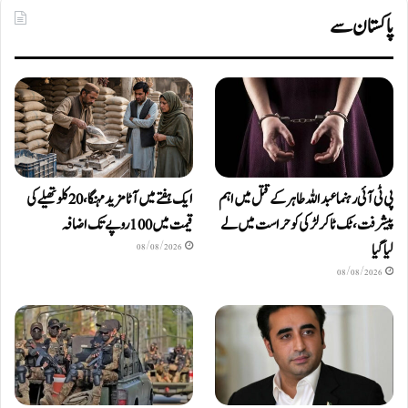
پاکستان سے
پی ٹی آئی رہنما عبداللہ طاہر کے قتل میں اہم
ایک ہفتے میں آٹا مزید مہنگا، 20 کلو تھیلے کی
پیشرفت، ٹک ٹاکر لڑکی کو حراست میں لے
قیمت میں 100 روپے تک اضافہ
لیا گیا
08/08/2026
08/08/2026