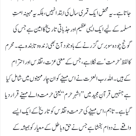
جاتا ہے۔ یہ محض ایک قمری سال کی ابتدا نہیں، بلکہ یہ مہینہ امتِ
مسلمہ کے لیے ایک ایسی عظیم اور جذباتی تاریخ کا امین ہے جس کی
گونج چودہ سو برس گزرنے کے باوجود آج بھی زندہ و تابندہ ہے۔ محرم
کا لفظ ’ حرمت‘ سے نکلا ہے، جس کے معنی عزت، تقدس اور احترام
کے ہیں۔ اللہ رب العزت نے اس مہینے کو ان چار مہینوں میں شامل کیا
ہے جنہیں قرآنِ مجید میں ’’ اشہرِ حرم‘‘ یعنی حرمت والے مہینے قرار دیا
گیا ہے۔ تاہم، اس مہینے کی حرمت و تقدس کو تاریخ کے ایک ایسے
واقعے نے دوام بخشا ہے جس نے حق و باطل کے معیار کو ہمیشہ کے