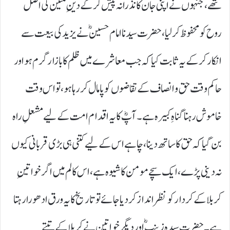
تھے، جنہوں نے اپنی جان کا نذرانہ پیش کر کے دینِ متین کی اصل
روح کو محفوظ کر لیا،حضرت سیدنا امام حسینؓ نے یزید کی بیعت سے
انکار کر کے یہ ثابت کیا کہ جب معاشرے میں ظلم کا بازار گرم ہو اور
حاکم وقت حق و انصاف کے تقاضوں کو پامال کر رہا ہو، تو اس وقت
خاموش رہنا گناہِ کبیرہ ہے۔ آپؓ کا یہ اقدام امت کے لیے مشعلِ راہ
بن گیا کہ حق کا ساتھ دینا، چاہے اس کے لیے کتنی ہی بڑی قربانی کیوں
نہ دینی پڑے، ایک سچے مومن کا شیوہ ہے، اس کالم میں اگر خواتینِ
کربلا کے کردار کو نظر انداز کر دیا جائے تو تاریخ کا یہ ورق ادھورا رہتا
ہے۔ حضرت سیدہ زینبؓ اور دیگر خواتین نے کربلا کے تپتے