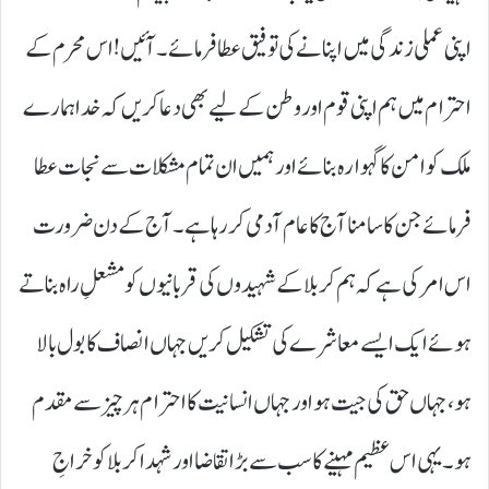
اپنی عملی زندگی میں اپنانے کی توفیق عطا فرمائے۔ آئیں! اس محرم کے
احترام میں ہم اپنی قوم اور وطن کے لیے بھی دعا کریں کہ خدا ہمارے
ملک کو امن کا گہوارہ بنائے اور ہمیں ان تمام مشکلات سے نجات عطا
فرمائے جن کا سامنا آج کا عام آدمی کر رہا ہے۔ آج کے دن ضرورت
اس امر کی ہے کہ ہم کربلا کے شہیدوں کی قربانیوں کو مشعلِ راہ بناتے
ہوئے ایک ایسے معاشرے کی تشکیل کریں جہاں انصاف کا بول بالا
ہو، جہاں حق کی جیت ہو اور جہاں انسانیت کا احترام ہر چیز سے مقدم
ہو۔ یہی اس عظیم مہینے کا سب سے بڑا تقاضا اور شہدا کربلا کو خراجِ