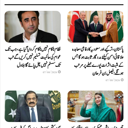
پاکستان، ترکیے اور سعودیہ کا دفاعی معاہدہ
نظام ناکام نہیں ناکام کروایاگیا ہے، جب تک
علاقائی امن کیلئے مددگار ثابت ہوگا جس
عوام کی حاکمیت تسلیم نہیں کریں گے تب
کے مثبت اثرات پورے خطے پر مرتب
تک سسٹم نہیں چل پائےگا: بلاول
ہونگے: فیصل بن فرحان
07/08/2026
07/08/2026