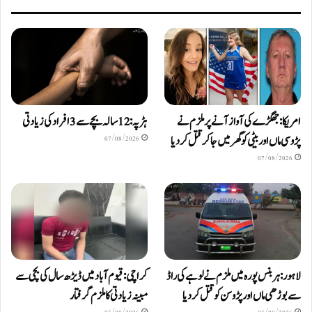
امریکا: جھگڑے کی آواز آنے پر ملزم نے
ہڑپہ: 12 سالہ بچے سے 3 افراد کی زیادتی
پڑوسی ماں اور بیٹی کو گھر میں جا کر قتل کر دیا
07/08/2026
07/08/2026
لاہور: ہربنس پورہ میں ملزم نے لوہے کی راڈ
کراچی: قیوم آباد میں ڈیڑھ سال کی بچی سے
سے بوڑھی ماں اور پڑوسن کو قتل کر دیا
مبینہ زیادتی کا ملزم گرفتار