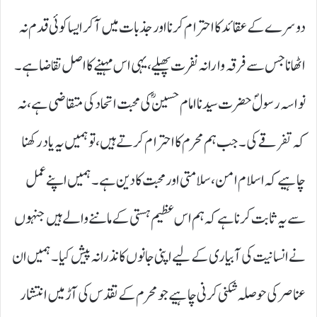
دوسرے کے عقائد کا احترام کرنا اور جذبات میں آکر ایسا کوئی قدم نہ
اٹھانا جس سے فرقہ وارانہ نفرت پھیلے، یہی اس مہینے کا اصل تقاضا ہے۔
نواسہ رسولؐ حضرت سیدنا امام حسینؓ کی محبت اتحاد کی متقاضی ہے، نہ
کہ تفرقے کی۔ جب ہم محرم کا احترام کرتے ہیں، تو ہمیں یہ یاد رکھنا
چاہیے کہ اسلام امن، سلامتی اور محبت کا دین ہے۔ ہمیں اپنے عمل
سے یہ ثابت کرنا ہے کہ ہم اس عظیم ہستی کے ماننے والے ہیں جنہوں
نے انسانیت کی آبیاری کے لیے اپنی جانوں کا نذرانہ پیش کیا۔ ہمیں ان
عناصر کی حوصلہ شکنی کرنی چاہیے جو محرم کے تقدس کی آڑ میں انتشار