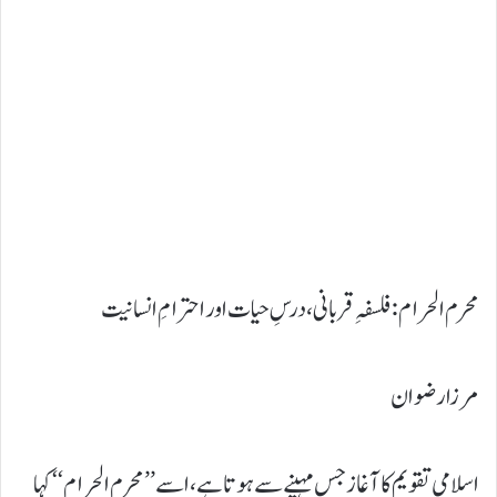
محرم الحرام: فلسفہِ قربانی، درسِ حیات اور احترامِ انسانیت
مرزا رضوان
اسلامی تقویم کا آغاز جس مہینے سے ہوتا ہے، اسے ’’ محرم الحرام‘‘ کہا