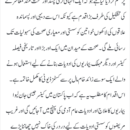
پر ختم کر دیا گیا ہے جو کہ ایک انتہائی ترقی پسند اور صحت مند معاشرے
کی تشکیل کی طرف بڑا قدم ہے کیونکہ اس سے دیہی اور پسماندہ
علاقوں کی لاکھوں خواتین کو سستی اور معیاری صحت کی سہولیات تک
رسائی ملے گی۔صحت کے میدان میں ایک اور بڑا اور تاریخی فیصلہ
کینسر اور دیگر مہلک بیماریوں کی ادویات بنانے کے لیے استعمال ہونے
والے ایک سو سے زائد خام مال پر سے کسٹمز ڈیوٹی کا مکمل خاتمہ ہے۔
اس اقدام کا مطلب یہ ہے کہ اب پاکستان میں کینسر جیسی جان لیوا
بیماریوں کا علاج اور ادویات عام آدمی کی پہنچ میں آ جائیں گی اور غریب
مریضوں کو سستی ادویات کے لیے در در کی خاک نہیں چھاننا پڑے