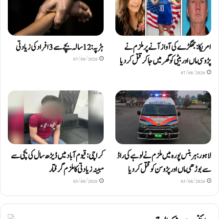
امریکا: جھگڑے کی آواز آنے پر ملزم نے
ہڑپہ: 12 سالہ بچے سے 3 افراد کی زیادتی
پڑوسی ماں اور بیٹی کو گھر میں جا کر قتل کر دیا
07/08/2026
07/08/2026
لاہور: ہربنس پورہ میں ملزم نے لوہے کی راڈ
کراچی: قیوم آباد میں ڈیڑھ سال کی بچی سے
سے بوڑھی ماں اور پڑوسن کو قتل کر دیا
مبینہ زیادتی کا ملزم گرفتار
05/08/2026
05/08/2026