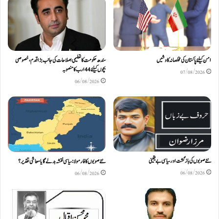
امن کیلئے پاکستان کی مخلصانہ کاوشیں
سندھ حکومت کا تعلیمی اصلاحات کی جانب بڑا قدم، خصوصی
بچوں کیلئے44 ارب کا منصوبہ
07/08/2026
06/08/2026
نئے صوبوں کی بازگشت اور سیاسی بے یقینی
نئے صوبوں کا فارمولا: سیاسی نقشہ بدلے گا یا معاشی تقدیر؟
06/08/2026
06/08/2026