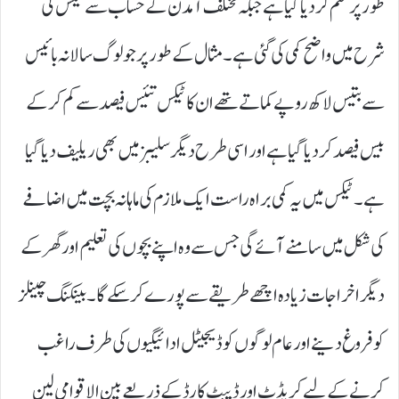
طور پر ختم کر دیا گیا ہے جبکہ مختلف آمدن کے حساب سے ٹیکس کی
شرح میں واضح کمی کی گئی ہے۔ مثال کے طور پر جو لوگ سالانہ بائیس
سے بتیس لاکھ روپے کماتے تھے ان کا ٹیکس تئیس فیصد سے کم کر کے
بیس فیصد کر دیا گیا ہے اور اسی طرح دیگر سلیبز میں بھی ریلیف دیا گیا
ہے۔ ٹیکس میں یہ کمی براہ راست ایک ملازم کی ماہانہ بچت میں اضافے
کی شکل میں سامنے آئے گی جس سے وہ اپنے بچوں کی تعلیم اور گھر کے
دیگر اخراجات زیادہ اچھے طریقے سے پورے کر سکے گا۔ بینکنگ چینلز
کو فروغ دینے اور عام لوگوں کو ڈیجیٹل ادائیگیوں کی طرف راغب
کرنے کے لیے کریڈٹ اور ڈیبٹ کارڈ کے ذریعے بین الاقوامی لین