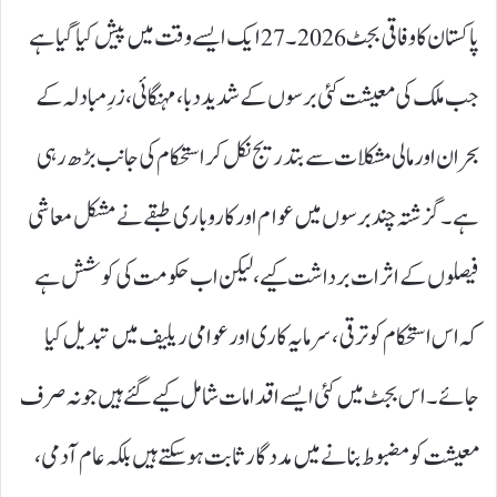
پاکستان کا وفاقی بجٹ 2026۔27ایک ایسے وقت میں پیش کیا گیا ہے
جب ملک کی معیشت کئی برسوں کے شدید دبا، مہنگائی، زرِ مبادلہ کے
بحران اور مالی مشکلات سے بتدریج نکل کر استحکام کی جانب بڑھ رہی
ہے۔ گزشتہ چند برسوں میں عوام اور کاروباری طبقے نے مشکل معاشی
فیصلوں کے اثرات برداشت کیے، لیکن اب حکومت کی کوشش ہے
کہ اس استحکام کو ترقی، سرمایہ کاری اور عوامی ریلیف میں تبدیل کیا
جائے۔ اس بجٹ میں کئی ایسے اقدامات شامل کیے گئے ہیں جو نہ صرف
معیشت کو مضبوط بنانے میں مددگار ثابت ہو سکتے ہیں بلکہ عام آدمی،