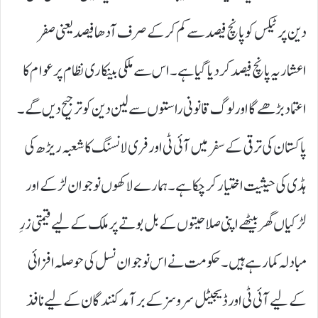
دین پر ٹیکس کو پانچ فیصد سے کم کر کے صرف آدھا فیصد یعنی صفر
اعشاریہ پانچ فیصد کر دیا گیا ہے۔ اس سے ملکی بینکاری نظام پر عوام کا
اعتماد بڑھے گا اور لوگ قانونی راستوں سے لین دین کو ترجیح دیں گے۔
پاکستان کی ترقی کے سفر میں آئی ٹی اور فری لانسنگ کا شعبہ ریڑھ کی
ہڈی کی حیثیت اختیار کر چکا ہے۔ ہمارے لاکھوں نوجوان لڑکے اور
لڑکیاں گھر بیٹھے اپنی صلاحیتوں کے بل بوتے پر ملک کے لیے قیمتی زرِ
مبادلہ کما رہے ہیں۔ حکومت نے اس نوجوان نسل کی حوصلہ افزائی
کے لیے آئی ٹی اور ڈیجیٹل سروسز کے برآمد کنندگان کے لیے نافذ