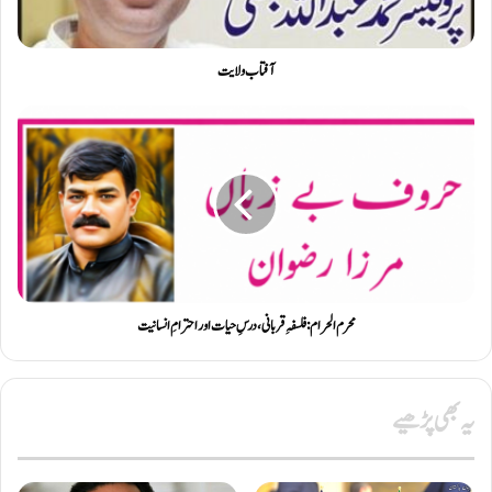
آفتاب ولایت
محرم الحرام: فلسفہِ قربانی، درسِ حیات اور احترامِ انسانیت
یہ بھی پڑھیے