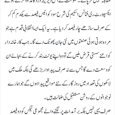
مقابلہ نہیں کر پاتے۔ حکومت نے اس دیرینہ درد کا مداوا کرتے ہوئے
ایکسپورٹ ری فنانس اسکیم کی شرح سود کو انیس فیصد سے یکدم کم کر
کے صرف ساڑھے چار فیصد کر دیا ہے۔ یہ ایک ایسا انقلابی قدم ہے جو
مردہ ہوتی ہوئی صنعتوں میں نئی جان پھونک دے گا۔ جب کارخانہ دار
کو اتنے سستی قرض ملیں گے تو وہ اپنے یونٹ بند کرنے کے بجائے ان
کو وسعت دے گا جس سے نہ صرف پیداوار بڑھے گی بلکہ ملک میں
لاکھوں کی تعداد میں روزگار کے نئے مواقع پیدا ہوں گے جو ہمارے
نوجوانوں کے روشن مستقبل کی ضمانت ہیں۔
صرف یہی نہیں بلکہ برآمدات پر لگنے والے مجموعی ٹیکس کو دو فیصد