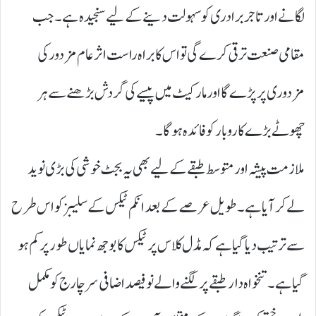
لگانے اور تاجر برادری کو سہولت دینے کے لیے سنجیدہ ہے۔ جب
مقامی صنعت ترقی کرے گی تو اس کا براہ راست اثر عام مزدور کی
مزدوری پر پڑے گا اور مارکیٹ میں پیسے کی گردش بڑھنے سے ہر
چھوٹے بڑے کاروبار کو فائدہ ہوگا۔
ملازمت پیشہ اور متوسط طبقے کے لیے بھی یہ بجٹ خوشی کی بڑی نوید
لے کر آیا ہے۔ طویل عرصے کے بعد انکم ٹیکس کے سلیبز کو اس طرح
سے ترتیب دیا گیا ہے کہ مڈل کلاس پر ٹیکس کا بوجھ نمایاں طور پر کم ہو
گیا ہے۔ تنخواہ دار طبقے پر لگنے والے نو فیصد اضافی سرچارج کو مکمل