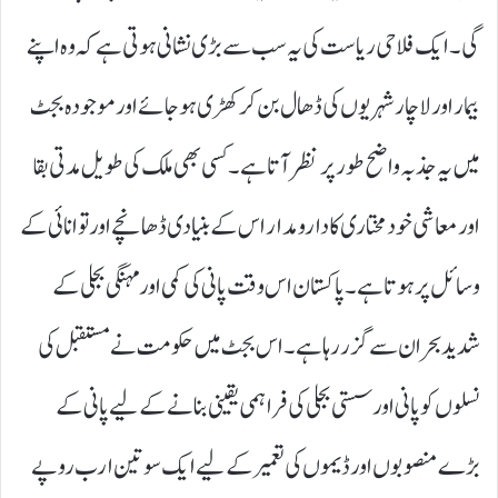
گی۔ ایک فلاحی ریاست کی یہ سب سے بڑی نشانی ہوتی ہے کہ وہ اپنے
بیمار اور لاچار شہریوں کی ڈھال بن کر کھڑی ہو جائے اور موجودہ بجٹ
میں یہ جذبہ واضح طور پر نظر آتا ہے۔ کسی بھی ملک کی طویل مدتی بقا
اور معاشی خودمختاری کا دارومدار اس کے بنیادی ڈھانچے اور توانائی کے
وسائل پر ہوتا ہے۔ پاکستان اس وقت پانی کی کمی اور مہنگی بجلی کے
شدید بحران سے گزر رہا ہے۔ اس بجٹ میں حکومت نے مستقبل کی
نسلوں کو پانی اور سستی بجلی کی فراہمی یقینی بنانے کے لیے پانی کے
بڑے منصوبوں اور ڈیموں کی تعمیر کے لیے ایک سو تین ارب روپے