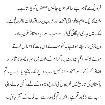
فروغ ملے گا جو اپنے ساتھ مزید چالیس صنعتوں کو چلاتا ہے۔
بجٹ کا ایک اہم پہلو سماجی تحفظ اور غریب پرور اقدامات کا فروغ ہے۔
ملک میں جاری مہنگائی کی لہر سے سب سے زیادہ متاثر غریب اور
دیہاڑی دار طبقہ ہوا ہے۔ حکومت نے اس بات کا احساس کرتے
ہوئے بینظیر انکم سپورٹ پروگرام کے بجٹ میں سترہ فیصد کا شاندار
اضافہ کر کے اسے آٹھ سو اڑتیس ارب روپے تک پہنچا دیا ہے۔ یہ رقم
پاکستان کی تاریخ میں غریبوں کی فلاح و بہبود کے لیے رکھی جانے والی
سب سے بڑی رقم ہے۔ اس رقم کی مدد سے اب ملک کے تقریباً ایک