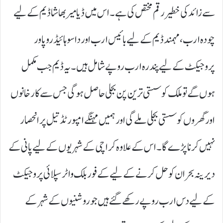
سے زائد کی خطیر رقم مختص کی ہے۔ اس میں ڈیامیر بھاشا ڈیم کے لیے
چودہ ارب، مہمند ڈیم کے لیے بائیس ارب اور داسو ہائیڈرو پاور
پروجیکٹ کے لیے پندرہ ارب روپے شامل ہیں۔ یہ ڈیم جب مکمل
ہوں گے تو ملک کو سستی ترین پن بجلی حاصل ہوگی جس سے کارخانوں
اور گھروں کو سستی بجلی ملے گی اور ہمیں مہنگے امپورٹڈ تیل پر انحصار
نہیں کرنا پڑے گا۔ اس کے علاوہ کراچی کے شہریوں کے لیے پانی کے
دیرینہ بحران کو حل کرنے کے لیے کے فور بلک واٹر سپلائی پروجیکٹ
کے لیے دس ارب روپے رکھے گئے ہیں جو روشنیوں کے شہر کے