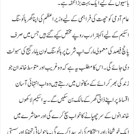
باسیوں کے لیے ایک بہت بڑا تحفہ ہے۔
عام آدمی کو چھت کی فراہمی کے لیے وزیر اعظم کی اپنا گھر ہائوسنگ
اسکیم کے لیے اکہتر ارب روپے مختص کیے گئے ہیں جس میں صرف
پانچ فیصد کی معمولی مارک اپ شرح پر ہائوسنگ لون یا مارگیج کی سہولت
دی جائے گی۔ اس کا مطلب یہ ہے کہ وہ غریب اور متوسط خاندان جو
زندگی بھر کرائے کے مکانوں میں رہتے ہیں وہ اب انتہائی آسان
اقساط پر اپنے ذاتی گھر کے مالک بن سکیں گے۔ یہ اسکیم لاکھوں
خاندانوں کے سر چھپانے کا خواب سچ کرے گی اور معاشرے میں
ایک خوشحالی اور استحکام کی لہر پیدا کرے گی۔ ماحولیاتی تحفظ اور سستی