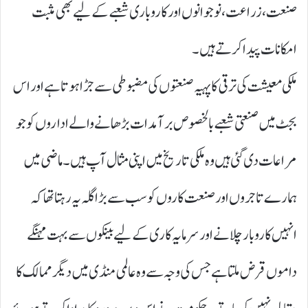
صنعت، زراعت، نوجوانوں اور کاروباری شعبے کے لیے بھی مثبت
امکانات پیدا کرتے ہیں۔
ملکی معیشت کی ترقی کا پہیہ صنعتوں کی مضبوطی سے جڑا ہوتا ہے اور اس
بجٹ میں صنعتی شعبے بالخصوص برآمدات بڑھانے والے اداروں کو جو
مراعات دی گئی ہیں وہ ملکی تاریخ میں اپنی مثال آپ ہیں۔ ماضی میں
ہمارے تاجروں اور صنعت کاروں کو سب سے بڑا گلہ یہ رہتا تھا کہ
انہیں کاروبار چلانے اور سرمایہ کاری کے لیے بینکوں سے بہت مہنگے
داموں قرض ملتا ہے جس کی وجہ سے وہ عالمی منڈی میں دیگر ممالک کا