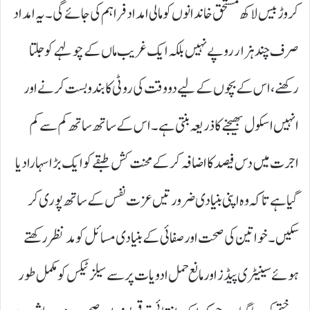
کروڑ بیس لاکھ مستحق خاندانوں کو مالی امداد فراہم کی جائے گی۔ یہ امداد
صرف چند ہزار روپے نہیں بلکہ ایک غریب ماں کے چولہے کو جلتا
رکھنے، اس کے بچوں کے لیے دو وقت کی روٹی کا بندوبست کرنے اور
انہیں اسکول بھیجنے کا ذریعہ بنتی ہے۔ اس کے ساتھ ساتھ کم سے کم
اجرت میں دس فیصد کا اضافہ کر کے محنت کش طبقے کو ایک بڑا سہارا دیا
گیا ہے تاکہ وہ اپنی بنیادی ضرورتیں عزت نفس کے ساتھ پوری کر
سکیں۔ خواتین کی صحت اور صفائی کے بنیادی مسائل کو مدنظر رکھتے
ہوئے سینیٹری پیڈز اور مانع حمل ادویات پر سے سیلز ٹیکس کو مکمل طور