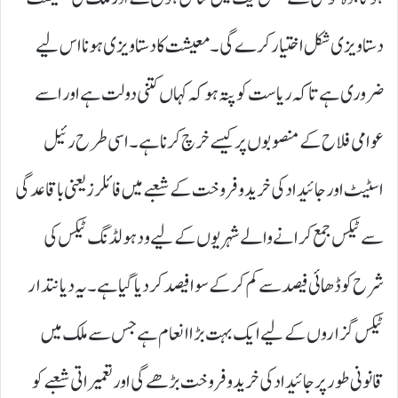
دستاویزی شکل اختیار کرے گی۔ معیشت کا دستاویزی ہونا اس لیے
ضروری ہے تاکہ ریاست کو پتہ ہو کہ کہاں کتنی دولت ہے اور اسے
عوامی فلاح کے منصوبوں پر کیسے خرچ کرنا ہے۔ اسی طرح رئیل
اسٹیٹ اور جائیداد کی خرید و فروخت کے شعبے میں فائلرز یعنی باقاعدگی
سے ٹیکس جمع کرانے والے شہریوں کے لیے ودہولڈنگ ٹیکس کی
شرح کو ڈھائی فیصد سے کم کر کے سوا فیصد کر دیا گیا ہے۔ یہ دیانتدار
ٹیکس گزاروں کے لیے ایک بہت بڑا انعام ہے جس سے ملک میں
قانونی طور پر جائیداد کی خرید و فروخت بڑھے گی اور تعمیراتی شعبے کو