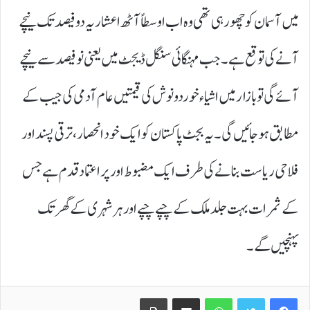
میں آسمان کو چھو رہی تھی وہ اب اوسطاً آٹھ اعشاریہ دو فیصد تک نیچے
آنے کی توقع ہے۔ جب مہنگائی سنگل ڈیجٹ میں یعنی نو فیصد سے نیچے
آئے گی تو بازار میں اشیاء خوردونوش کی قیمتیں عام آدمی کی جیب کے
مطابق ہو جائیں گی۔ یہ بجٹ پاکستان کو ایک خود انحصار، ترقی پسند اور
فلاحی ریاست بنانے کی طرف ایک مضبوط اور پر اعتماد قدم ہے جس
کے ثمرات بہت جلد ملک کے چپے چپے اور ہر شہری کے گھر تک
پہنچیں گے۔
Print
Share via Email
WhatsApp
Twitter
Facebook