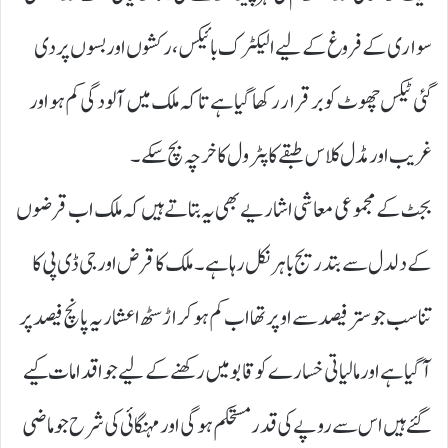
سواری کے فروغ کے لیے الیکٹرک بائیکس، رکشوں اور بسوں پر دی
گئی ٹیکس چھوٹ کو برقرار رکھا گیا ہے تاکہ ملک میں آلودگی کم ہو اور
غریب اور مڈل کلاس طبقے کا پٹرول کا خرچہ بچ سکے۔
بجٹ کے مجموعی معاشی اشاریے بھی یہ بتاتے ہیں کہ ملک اب قرضوں
کے دلدل سے بتدریج باہر نکل رہا ہے۔ ملک کا قرض اور جی ڈی پی کا
تناسب جو ستر فیصد سے اوپر تھا اب کم ہو کر اڑسٹھ اعشاریہ پانچ فیصد پر
آ گیا ہے اور مالیاتی خسارے کو قابو میں رکھنے کے لیے جو اقدامات کیے
گئے ہیں اس سے روپے کی قدر مستحکم ہوگی اور مہنگائی کی شرح جو ماضی