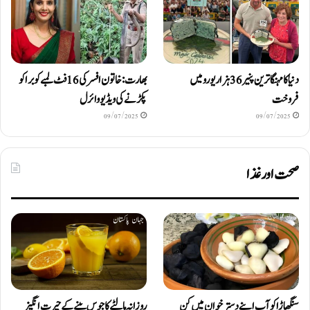
دنیا کا مہنگا ترین پنیر 36 ہزار یورو میں
بھارت: خاتون افسر کی 16 فٹ لمبے کوبرا کو
فروخت
پکڑنے کی ویڈیو وائرل
09/07/2025
09/07/2025
صحت اور غذا
سنگھاڑا کو آپ اپنے دستر خوان میں کن
روزانہ مالٹے کا جوس پینے کے حیرت انگیز