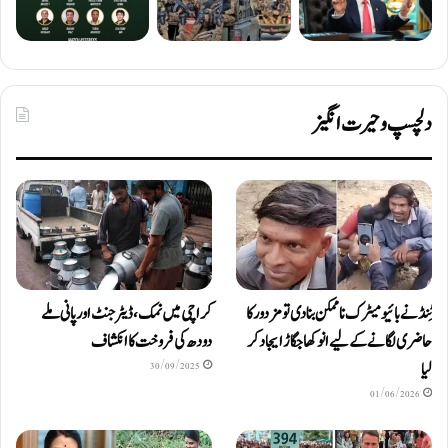
دلچسپ و حیرت انگیز
ٹِنڈ نے بائیومیٹرک ناممکن بنا دی تو مزدور کا
کراچی میں نمک، ڈیٹرجنٹ اور پانی ملے
حاضری لگانے کے لیے انوکھا جگاڑ ایجاد کر
دودھ کی فروخت کا انکشاف
لیا
30/09/2025
01/06/2026