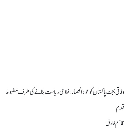
وفاقی بجٹ پاکستان کو خود انحصار، فلاحی ریاست بنانے کی طرف مضبوط
قدم
قاسم فارق