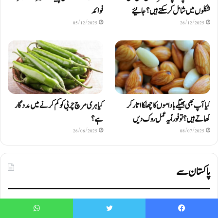
شکلوں میں شامل کرسکتے ہیں ؟ جانیئے
فوائد
05/12/2025
26/12/2025
کیا آپ بھی بھیگے باداموں کا چھلکا اتار کر
کیا ہری مرچ چربی کو کم کرنے میں مددگار
کھاتے ہیں؟ تو فوراً یہ عمل روک دیں
ہے؟
26/06/2025
08/07/2025
پاکستان سے
WhatsApp
Twitter
Faceboo