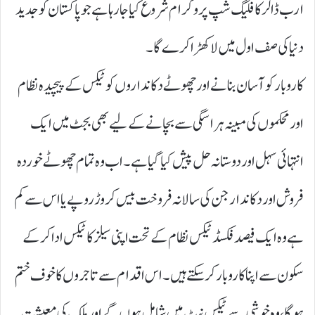
ارب ڈالر کا فلیگ شپ پروگرام شروع کیا جا رہا ہے جو پاکستان کو جدید
دنیا کی صف اول میں لا کھڑا کرے گا۔
کاروبار کو آسان بنانے اور چھوٹے دکانداروں کو ٹیکس کے پیچیدہ نظام
اور محکموں کی مبینہ ہراسگی سے بچانے کے لیے بھی بجٹ میں ایک
انتہائی سہل اور دوستانہ حل پیش کیا گیا ہے۔ اب وہ تمام چھوٹے خوردہ
فروش اور دکاندار جن کی سالانہ فروخت بیس کروڑ روپے یا اس سے کم
ہے وہ ایک فیصد فکسڈ ٹیکس نظام کے تحت اپنی سیلز کا ٹیکس ادا کر کے
سکون سے اپنا کاروبار کر سکتے ہیں۔ اس اقدام سے تاجروں کا خوف ختم
ہوگا، وہ خوشی سے ٹیکس نیٹ میں شامل ہوں گے اور ملک کی معیشت