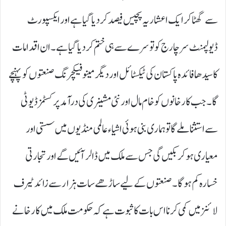
سے گھٹا کر ایک اعشاریہ پچیس فیصد کر دیا گیا ہے اور ایکسپورٹ
ڈیولپمنٹ سرچارج کو تو سرے سے ہی ختم کر دیا گیا ہے۔ ان اقدامات
کا سیدھا فائدہ پاکستان کی ٹیکسٹائل اور دیگر مینوفیکچرنگ صنعتوں کو پہنچے
گا۔ جب کارخانوں کو خام مال اور نئی مشینری کی درآمد پر کسٹمز ڈیوٹی
سے استثنا ملے گا تو ہماری بنی ہوئی اشیاء عالمی منڈیوں میں سستی اور
معیاری ہو کر بکیں گی جس سے ملک میں ڈالر آئیں گے اور تجارتی
خسارہ کم ہوگا۔ صنعتوں کے لیے ساڑھے سات ہزار سے زائد ٹیرف
لائنز میں کمی کرنا اس بات کا ثبوت ہے کہ حکومت ملک میں کارخانے