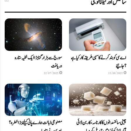
سائنس اور ٹیکنالوجی
اے سی کو بند کرنے کا سہی طریقہ کار کیا ہے
سورج سے ہزار گنا بڑا ایک خفیہ ستارہ
؟ جانیئے
دریافت
22/07/2025
13/08/2025
چینی سائنسدانوں کا کارنامہ، کاربن ڈائی
مصنوعی ذہانت ہمارے پانی کیلئے بڑا خطرہ؟
آکسائیڈ کو غذا میں تبدیل کردیا
ماہرین نے بتا دیا