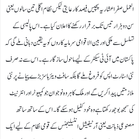
العمل صفر اعشاریہ پچیس فیصد کا رعایتی ٹیکس نظام اگلی تین سالوں یعنی
سن دو ہزار تیس تک برقرار رکھنے کا اعلان کیا ہے۔ اس پالیسی کے
تسلسل سے ملکی اور بین الاقوامی سرمایہ کاروں کو یہ یقین دہانی ملے گی کہ
پاکستان میں آئی ٹی سیکٹر کے لیے ماحول سازگار ہے۔ اس سے نہ صرف
نئی اسٹارٹ اپس کو فروغ ملے گا بلکہ سافٹ ویئر ہاسز بڑے پیمانے پر نئی
ملازمتیں پیدا کریں گے اور ملک کا ہر وہ نوجوان جو کمپیوٹر اور انٹرنیٹ
کی سمجھ بوجھ رکھتا ہے وہ خود کفیل ہو سکے گا۔ اس کے ساتھ ساتھ
مصنوعی ذہانت یعنی آرٹیفیشل انٹیلیجنس کے قومی نظام کے لیے ایک