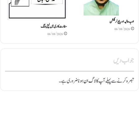
ادبِ عالیہ اور پاپولر فکشن
سفارت کاری میں لپٹی جنگ
06/08/2026
06/08/2026
جواب دیں
تبصرہ کرنے سے پہلے آپ کا
لاگ ان
ہونا ضروری ہے۔