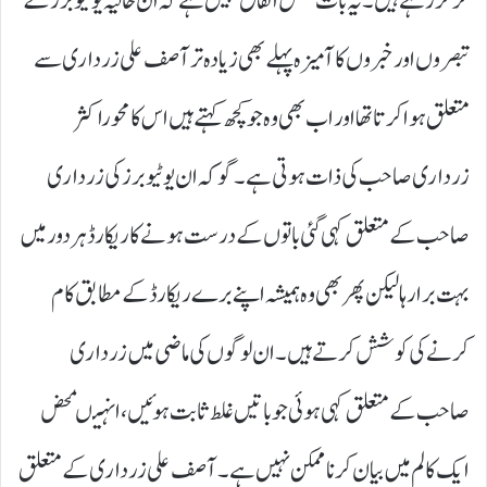
کرکر رہے ہیں۔ یہ بات محض اتفاق نہیں ہے کہ ان حالیہ یو ٹیوبرز کے
تبصروں اور خبروں کا آمیزہ پہلے بھی زیادہ تر آصف علی زرداری سے
متعلق ہوا کرتا تھا اور اب بھی وہ جو کچھ کہتے ہیں اس کا محوراکثر
زرداری صاحب کی ذات ہوتی ہے۔ گو کہ ان یوٹیوبرز کی زرداری
صاحب کے متعلق کہی گئی باتوں کے درست ہونے کا ریکارڈ ہر دور میں
بہت برا رہا لیکن پھر بھی وہ ہمیشہ اپنے برے ریکارڈ کے مطابق کام
کرنے کی کوشش کرتے ہیں۔ ان لوگوں کی ماضی میں زرداری
صاحب کے متعلق کہی ہوئی جو باتیں غلط ثابت ہوئیں ، انہیںمحض
ایک کالم میں بیان کرنا ممکن نہیں ہے۔ آصف علی زرداری کے متعلق