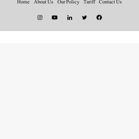
Home
About Us
Our Policy
Tariff
Contact Us
Instagram
YouTube
LinkedIn
Twitter
Facebook