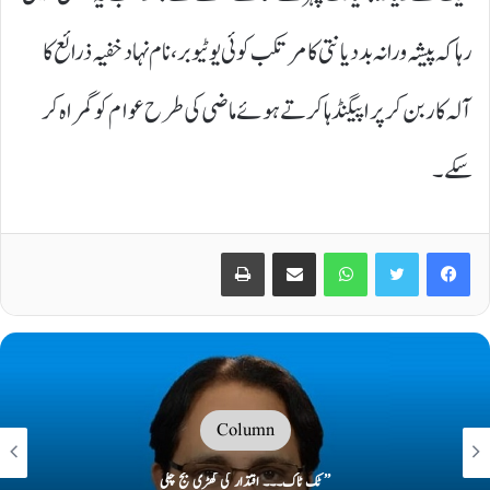
رہا کہ پیشہ ورانہ بد دیانتی کا مرتکب کوئی یو ٹیوبر ،نام نہاد خفیہ ذرائع کا
آلہ کار بن کر پراپیگنڈہا کرتے ہوئے ماضی کی طرح عوام کو گمراہ کر
سکے۔
Print
Share via Email
WhatsApp
Twitter
Facebook
Column
’’ ٹک ٹاک۔۔۔ اقتدار کی گھڑی بج چکی