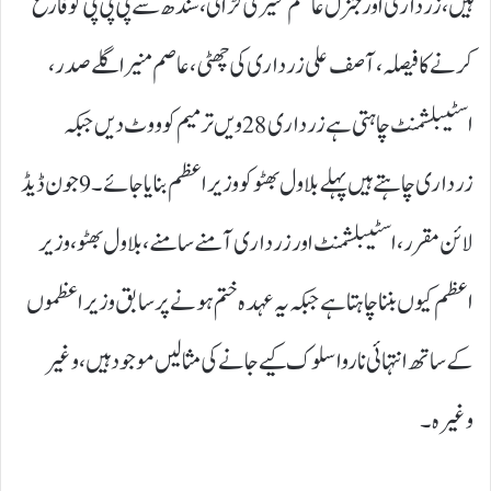
ہیں، زرداری اور جنرل عاصم منیر کی لڑائی، سندھ سے پی پی پی کو فارغ
کرنے کا فیصلہ،آصف علی زرداری کی چھٹی ، عاصم منیر اگلے صدر،
اسٹیبلشمنٹ چاہتی ہے زرداری 28ویں ترمیم کو ووٹ دیں جبکہ
زرداری چاہتے ہیں پہلے بلاول بھٹو کو وزیر اعظم بنایا جائے۔ 9جون ڈیڈ
لائن مقرر، اسٹیبلشمنٹ اور زرداری آمنے سامنے، بلاول بھٹو، وزیر
اعظم کیوں بننا چاہتا ہے جبکہ یہ عہدہ ختم ہونے پر سابق وزیراعظموں
کے ساتھ انتہائی ناروا سلوک کیے جانے کی مثالیں موجود ہیں، وغیر
وغیرہ۔