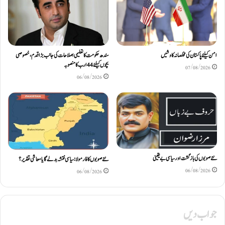
امن کیلئے پاکستان کی مخلصانہ کاوشیں
سندھ حکومت کا تعلیمی اصلاحات کی جانب بڑا قدم، خصوصی
بچوں کیلئے44 ارب کا منصوبہ
07/08/2026
06/08/2026
نئے صوبوں کی بازگشت اور سیاسی بے یقینی
نئے صوبوں کا فارمولا: سیاسی نقشہ بدلے گا یا معاشی تقدیر؟
06/08/2026
06/08/2026
جواب دیں