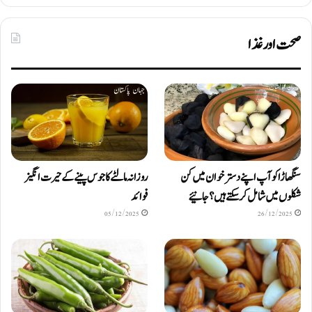
صحت اور غذا
سنگھاڑا کو آپ اپنے دستر خوان میں کن
روزانہ مالٹے کا جوس پینے کے حیرت انگیز
شکلوں میں شامل کرسکتے ہیں ؟ جانیئے
فوائد
05/12/2025
26/12/2025