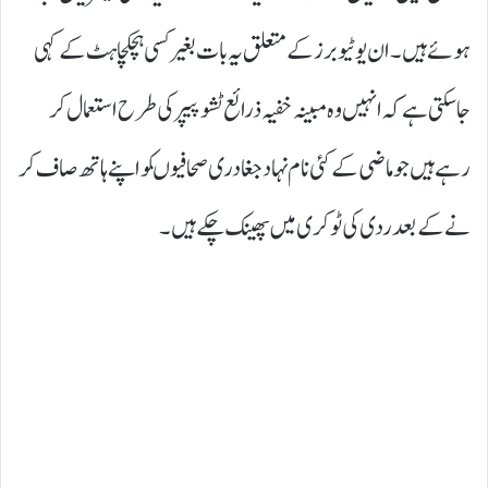
ہوئے ہیں۔ ان یوٹیوبرز کے متعلق یہ بات بغیر کسی ہچکچاہٹ کے کہی
جاسکتی ہے کہ انہیں وہ مبینہ خفیہ ذرائع ٹشو پیپر کی طرح استعمال کر
رہے ہیں جو ماضی کے کئی نام نہاد جغادری صحافیوںکو اپنے ہاتھ صاف کر
نے کے بعد ردی کی ٹوکری میں پھینک چکے ہیں۔