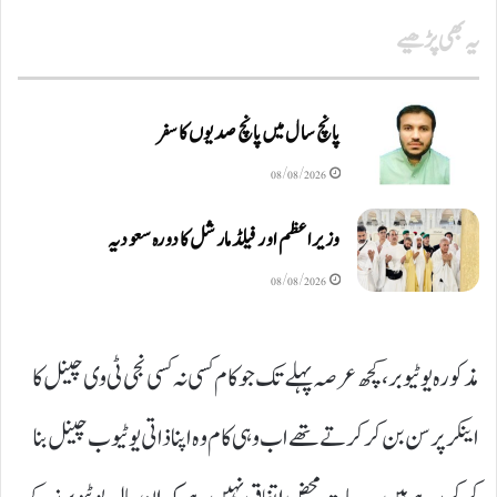
یہ بھی پڑھیے
پانچ سال میں پانچ صدیوں کا سفر
08/08/2026
وزیراعظم اور فیلڈ مارشل کا دورہ سعودیہ
08/08/2026
مذکورہ یو ٹیوبر، کچھ عرصہ پہلے تک جو کام کسی نہ کسی نجی ٹی وی چینل کا
اینکر پرسن بن کر کر تے تھے اب وہی کام وہ اپنا ذاتی یو ٹیوب چینل بنا