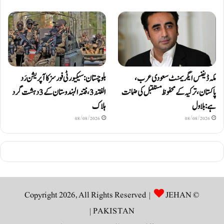
مکہ ڈیفنس ایگریمنٹ سعودی عرب،
بلوچستان: سیکیورٹی فورسز کا آپریشن رَد
پاکستان، ترکیہ کے محفوظ مستقبل کی ضمانت
الفتنہ 3، فتنہ الہندوستان کے 3 دہشت گرد
ہے: بلاول
ہلاک
08/08/2026
08/08/2026
JEHAN
© Copyright 2026, All Rights Reserved |
|
PAKISTAN