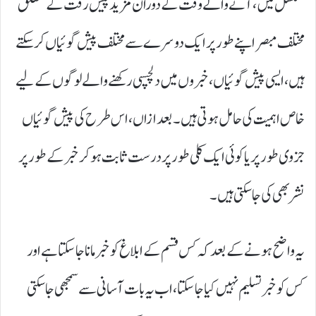
تسلسل میں ، آنے والے وقت کے دوران مزید پیش رفت کے متعلق
مختلف مبصر اپنے طور پر ایک دوسرے سے مختلف پیش گوئیاں کر سکتے
ہیں، ایسی پیش گوئیاں ، خبروں میں دلچسپی رکھنے والے لوگوں کے لیے
خاص اہمیت کی حامل ہوتی ہیں۔ بعد ازاں ، اس طرح کی پیش گوئیاں
جزوی طور پر یا کوئی ایک کلی طور پر درست ثابت ہو کر خبر کے طور پر
نشر بھی کی جاسکتی ہیں۔
یہ واضح ہونے کے بعد کہ کس قسم کے ابلاغ کو خبر مانا جاسکتا ہے اور
کس کو خبر تسلیم نہیں کیا جاسکتا، اب یہ بات آسانی سے سمجھی جاسکتی