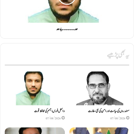
حد ۔۔۔۔۔۔ بے حد
یہ بھی پڑھیے
سمندروں کی سیاست اور امن کی نئی سفارت
وائٹل فورس: جسم کی محافظ قوت
07/08/2026
07/08/2026