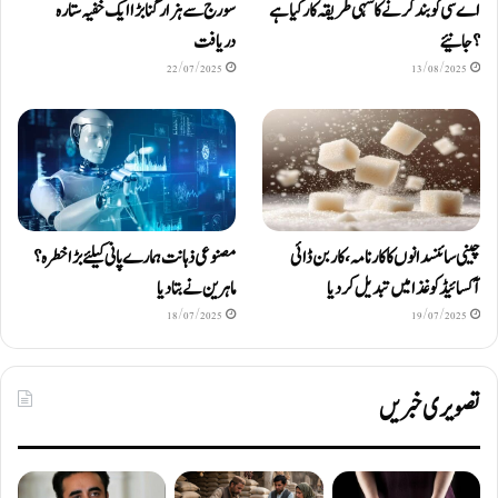
اے سی کو بند کرنے کا سہی طریقہ کار کیا ہے
سورج سے ہزار گنا بڑا ایک خفیہ ستارہ
؟ جانیئے
دریافت
22/07/2025
13/08/2025
چینی سائنسدانوں کا کارنامہ، کاربن ڈائی
مصنوعی ذہانت ہمارے پانی کیلئے بڑا خطرہ؟
آکسائیڈ کو غذا میں تبدیل کردیا
ماہرین نے بتا دیا
18/07/2025
19/07/2025
تصویری خبریں