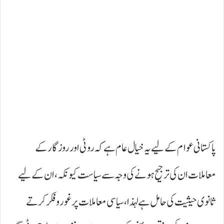
پاکستانی عوام کے لیے یہ خیال عام ہے کہ روٹی اور روزگار کے
معاملات ان کی ترجیح ہونے کی وجہ سے سیاست کیونکہ، ان کے لیے
ثانوی حیثیت کی حامل ہے لہذا ، سیاسی معاملات پر غور و فکر کرتے