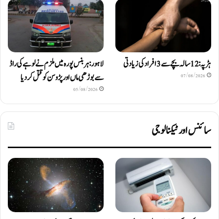
ہڑپہ: 12 سالہ بچے سے 3 افراد کی زیادتی
لاہور: ہربنس پورہ میں ملزم نے لوہے کی راڈ
سے بوڑھی ماں اور پڑوسن کو قتل کر دیا
07/08/2026
05/08/2026
سائنس اور ٹیکنالوجی