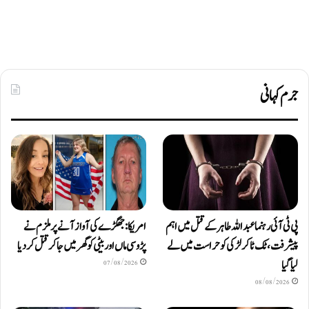
جرم کہانی
پی ٹی آئی رہنما عبداللہ طاہر کے قتل میں اہم
امریکا: جھگڑے کی آواز آنے پر ملزم نے
پیشرفت، ٹک ٹاکر لڑکی کو حراست میں لے
پڑوسی ماں اور بیٹی کو گھر میں جا کر قتل کر دیا
لیا گیا
07/08/2026
08/08/2026