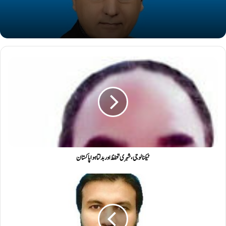
ٹیکنالوجی، شہری تحفظ اور بدلتا ہوا پاکستان