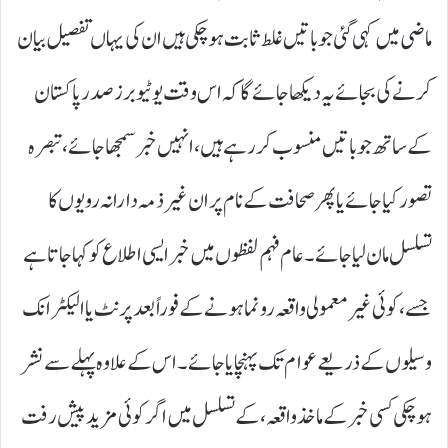
ماضی میں کہی گئی جو باتیں غلط ثابت ہو چکی ہیں ان کی یہاں تفصیل بیان
کرنے کی بجائے یہ دیکھا جائے گا کہ اس وقت یوٹیوبرز صدر پاکستان
کے ساتھ جو باتیں منسوب کر رہے ہیں ، انہیں خبر سمجھا جائے، تبصرہ
تصور کیا جائے یا پھر صحافت کے نام پر ان غیر ذمہ دارانہ رویوں کا
تسلسل مان لیا جائے۔ عام فہم لفظوں میں خبر ایسی اطلاع کو کہا جاتا ہے
جسے، کوئی غیر معمولی واقعہ رونما ہونے کے فوراً بعد پرنٹ یا الیکٹرانک
وسیلوں کے ذریعے عوام تک پہنچایا جائے۔ اس کے علاوہ پہلے سے نشر
ہو چکی کسی خبر کے ماخذ واقعہ، کے تسلسل میں اگر کوئی مزید پیش رفت