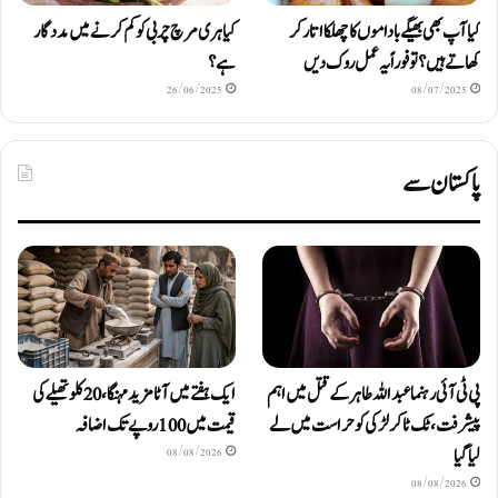
کیا آپ بھی بھیگے باداموں کا چھلکا اتار کر
کیا ہری مرچ چربی کو کم کرنے میں مددگار
کھاتے ہیں؟ تو فوراً یہ عمل روک دیں
ہے؟
26/06/2025
08/07/2025
پاکستان سے
پی ٹی آئی رہنما عبداللہ طاہر کے قتل میں اہم
ایک ہفتے میں آٹا مزید مہنگا، 20 کلو تھیلے کی
پیشرفت، ٹک ٹاکر لڑکی کو حراست میں لے
قیمت میں 100 روپے تک اضافہ
لیا گیا
08/08/2026
08/08/2026