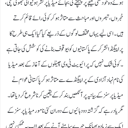
ہوئے وہ خود کسی نتیجے پر پہنچنے کی بجائے میڈیا پر نشر ہونیوالی جھوٹی سچی،
خبروں ،تبصروں اور مباحث سے متاثر ہو کر کوئی رائے قائم کرتے
ہیں۔ اسی لیے یہاں مختلف لوگوں کے ذریعے کیا گیا ایک ہی طرح کا
پراپیگنڈا نشر کر کے پاکستانیوں کو بیوقوف بنانے کی کوشش کی جاتی ہے
۔کوئی شک نہیں کہ پرائیویٹ ٹی وی چینلوں کے آغازکے بعد میڈیا
کی نام نہاد آزادی کے پراپیگنڈے سے متاثر ہو کر پاکستانی عوام نے
میڈیا پرسنز کے بیانیہ پر آنکھیں بند کر کے یقین کرنا شروع کر دیا تھا ۔
مگر یاد رہے کہ گزشتہ دو دہائیوں کے دوران کئی نامور میڈیا پرسنز کے
ایک سے زیادہ بھیانک چہرے سامنے آنے کے بعد ا اب یہ ممکن نہیں