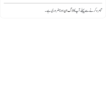
تبصرہ کرنے سے پہلے آپ کا
لاگ ان
ہونا ضروری ہے۔