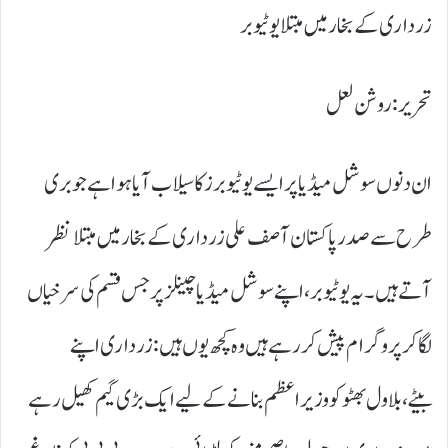
زرداری کے بخار میں مبتلا یو ٹیوبر
تحریر : روشن لعل
ان دنوں سوشل میڈیا پر ایسے یو ٹیوبرز کا سیلاب آیا ہوا ہے جو بری
طرح سے صدر پاکستان آصف علی زرداری کے بخار میں مبتلا نظر
آتے ہیں۔ یہ یوٹیوبر ، اپنے سوشل میڈیا چینلز پر جس قسم کی سرخیاں
لگا کر پروگرام پیش کر رہے ہیں وہ کچھ یوں ہیں : زرداری اپنے
بیٹے،بلاول بھٹو کو وزیر اعظم بنانے کے لیے ایک بڑی گیم کھیل رہے