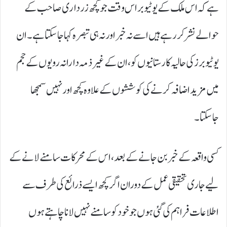
ہے کہ اس ملک کے یو ٹیوبر اس وقت جو کچھ زرداری صاحب کے
حوالے نشر کر رہے ہیں اسے نہ خبر اور نہ ہی تبصرہ کہا جا سکتا ہے۔ ان
یوٹیوبرز کی حالیہ کارستانیوں کو ، ان کے غیر ذمہ دارانہ رویوں کے حجم
میں مزید اضافہ کرنے کی کوششوں کے علاوہ کچھ اور نہیں سمجھا
جاسکتا۔
کسی واقعہ کے خبر بن جانے کے بعد، اس کے محرکات سامنے لانے کے
لیے جاری تحقیقی عمل کے دوران اگر کچھ ایسے ذرائع کی طرف سے
اطلاعات فراہم کی گئی ہوں جو خود کو سامنے نہیں لانا چاہتے ہوں