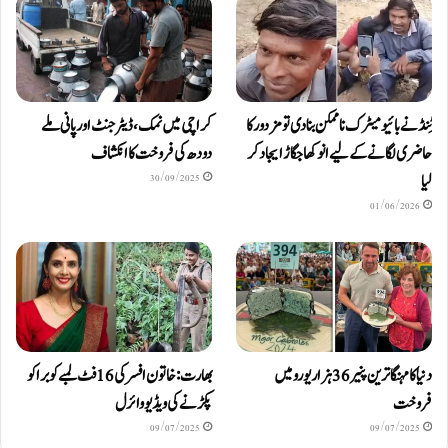
ٹِنڈ نے بائیومیٹرک ناممکن بنا دی تو مزدور کا
کراچی میں نمک، ڈیٹرجنٹ اور پانی ملے
حاضری لگانے کے لیے انوکھا جگاڑ ایجاد کر
دودھ کی فروخت کا انکشاف
لیا
30/09/2025
01/06/2026
دنیا کا مہنگا ترین پنیر 36 ہزار یورو میں
بھارت: خاتون افسر کی 16 فٹ لمبے کوبرا کو
فروخت
پکڑنے کی ویڈیو وائرل
09/07/2025
09/07/2025