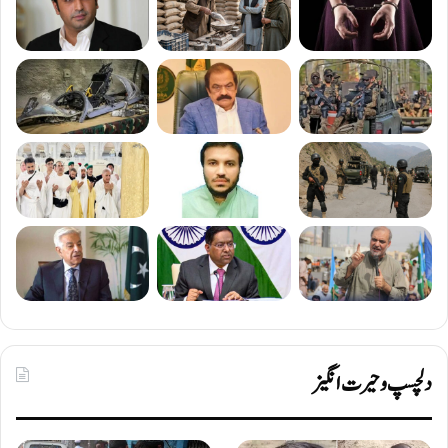
دلچسپ و حیرت انگیز