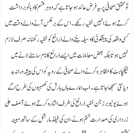
تومحقق صحافی پر یہ فرض عائد ہو جاتا ہے کہ وہ ہر قسم کا دبائو برداشت
کرتے ہوئے انہیں خفیہ رکھے۔ اس کے برعکس آنے والے وقت میں
کسی واقعہ کی پیشگوئی کا وسیلہ بننے والے ذرائع کو خفیہ رکھنا نہ صرف لازم
نہیں ہوتا بلکہ بعض معاملات میں ایسے ذرائع کا نام سامنے لانے میں
ہچکچاہٹ کا مظاہرہ کرنے والے صحافی کے رویہ کو اس کی پیشہ ورانہ بد
دیانتی سمجھا جاتا ہے۔ اب ہمارے ہاں بارش کی کھمبیوں کی طرح اگے
ہوئے یوٹیوبرز جن خفیہ ذرائع کی طرف اشارہ کرتے ہوئے آصف علی
زرداری کی صدارت ختم ہونے، ان کی فیلڈ مارشل کے ساتھ مبینہ