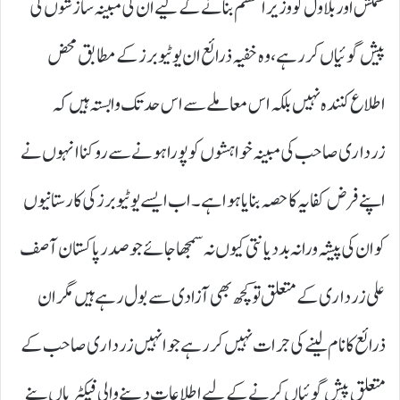
کشمکش اور بلاول کو وزیراعظم بنانے کے لیے ان کی مبینہ سازشوں کی
پیش گوئیاں کر رہے ، وہ خفیہ ذرائع ان یو ٹیوبرز کے مطابق محض
اطلاع کنندہ نہیں بلکہ اس معاملے سے اس حد تک وابستہ ہیں کہ
زرداری صاحب کی مبینہ خواہشوں کوپورا ہونے سے روکنا انہوں نے
اپنے فرض کفایہ کا حصہ بنایا ہوا ہے۔ اب ایسے یوٹیوبرز کی کارستانیوں
کو ان کی پیشہ ورانہ بددیانتی کیوں نہ سمجھا جائے جو صدر پاکستان آصف
علی زرداری کے متعلق تو کچھ بھی آزادی سے بول رہے ہیں مگر ان
ذرائع کا نام لینے کی جرات نہیں کر رہے جو انہیں زرداری صاحب کے
متعلق پیش گوئیاں کرنے کے لیے اطلاعات دینے والی فیکٹریاں بنے