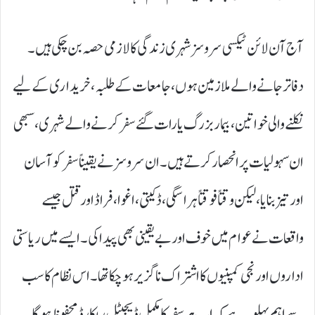
آج آن لائن ٹیکسی سروسز شہری زندگی کا لازمی حصہ بن چکی ہیں۔
دفاتر جانے والے ملازمین ہوں، جامعات کے طلبہ، خریداری کے لیے
نکلنے والی خواتین، بیمار بزرگ یا رات گئے سفر کرنے والے شہری، سبھی
ان سہولیات پر انحصار کرتے ہیں۔ ان سروسز نے یقیناً سفر کو آسان
اور تیز بنایا، لیکن وقتاً فوقتاً ہراسگی، ڈکیتی، اغوا، فراڈ اور قتل جیسے
واقعات نے عوام میں خوف اور بے یقینی بھی پیدا کی۔ ایسے میں ریاستی
اداروں اور نجی کمپنیوں کا اشتراک ناگزیر ہو چکا تھا۔اس نظام کا سب
سے اہم پہلو یہ ہے کہ اب ہر سفر کا مکمل ڈیجیٹل ریکارڈ محفوظ ہوگا۔