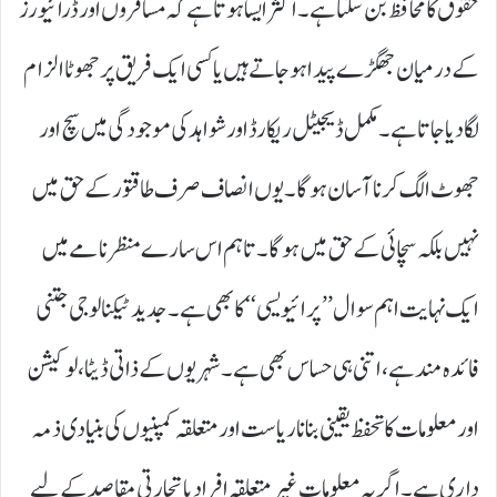
حقوق کا محافظ بن سکتا ہے۔ اکثر ایسا ہوتا ہے کہ مسافروں اور ڈرائیورز
کے درمیان جھگڑے پیدا ہو جاتے ہیں یا کسی ایک فریق پر جھوٹا الزام
لگا دیا جاتا ہے۔ مکمل ڈیجیٹل ریکارڈ اور شواہد کی موجودگی میں سچ اور
جھوٹ الگ کرنا آسان ہوگا۔ یوں انصاف صرف طاقتور کے حق میں
نہیں بلکہ سچائی کے حق میں ہوگا۔ تاہم اس سارے منظرنامے میں
ایک نہایت اہم سوال ’’ پرائیویسی‘‘ کا بھی ہے۔ جدید ٹیکنالوجی جتنی
فائدہ مند ہے، اتنی ہی حساس بھی ہے۔ شہریوں کے ذاتی ڈیٹا، لوکیشن
اور معلومات کا تحفظ یقینی بنانا ریاست اور متعلقہ کمپنیوں کی بنیادی ذمہ
داری ہے۔ اگر یہ معلومات غیر متعلقہ افراد یا تجارتی مقاصد کے لیے