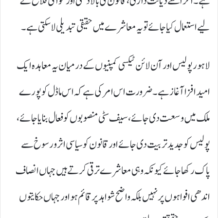
ہے۔ اگر اسے دیانت داری، قانون کی بالادستی اور عوامی فلاح کے
لیے استعمال کیا جائے تو یہ معاشرے میں حقیقی تبدیلی لا سکتی ہے۔
لاہور پولیس اور آن لائن ٹیکسی کمپنیوں کے درمیان یہ معاہدہ ایک
امید افزا آغاز ہے۔ ضرورت اس امر کی ہے کہ اس ماڈل کو پورے
ملک میں وسعت دی جائے، سیف سٹی منصوبوں کو فعال بنایا جائے،
پولیس کو جدید تربیت دی جائے اور قانون کو سیاسی اثر و رسوخ سے
پاک رکھا جائے کیونکہ وہی معاشرے ترقی کرتے ہیں جہاں انصاف
اندھی افواہوں پر نہیں بلکہ واضح شواہد پر قائم ہو اور جہاں حکایتوں