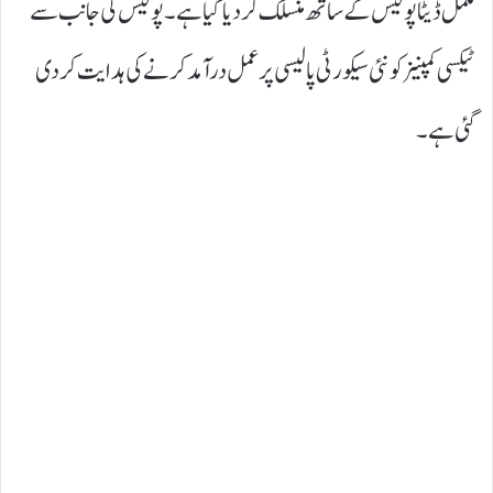
مکمل ڈیٹا پولیس کے ساتھ منسلک کر دیا گیا ہے۔ پولیس کی جانب سے
ٹیکسی کمپنیز کو نئی سیکورٹی پالیسی پر عمل درآمد کرنے کی ہدایت کر دی
گئی ہے۔