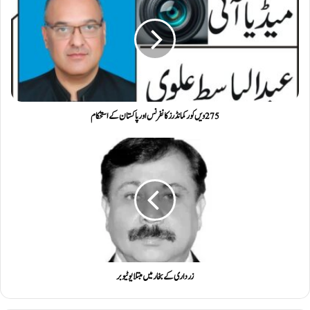
275ویں کور کمانڈرز کانفرنس اور پاکستان کے استحکام
زرداری کے بخار میں مبتلا یو ٹیوبر