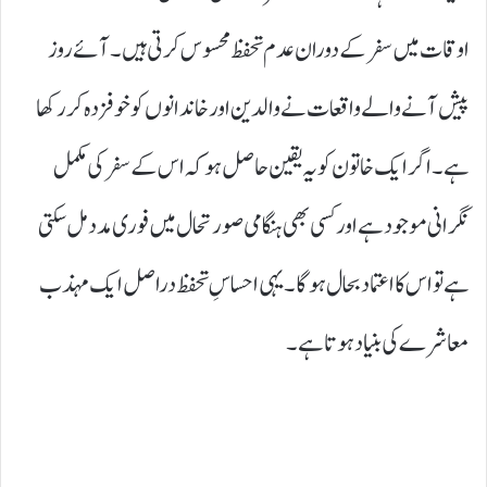
اوقات میں سفر کے دوران عدم تحفظ محسوس کرتی ہیں۔ آئے روز
پیش آنے والے واقعات نے والدین اور خاندانوں کو خوفزدہ کر رکھا
ہے۔ اگر ایک خاتون کو یہ یقین حاصل ہو کہ اس کے سفر کی مکمل
نگرانی موجود ہے اور کسی بھی ہنگامی صورتحال میں فوری مدد مل سکتی
ہے تو اس کا اعتماد بحال ہوگا۔ یہی احساسِ تحفظ دراصل ایک مہذب
معاشرے کی بنیاد ہوتا ہے۔