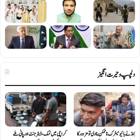
دلچسپ و حیرت انگیز
ٹِنڈ نے بائیومیٹرک ناممکن بنا دی تو مزدور کا
کراچی میں نمک، ڈیٹرجنٹ اور پانی ملے