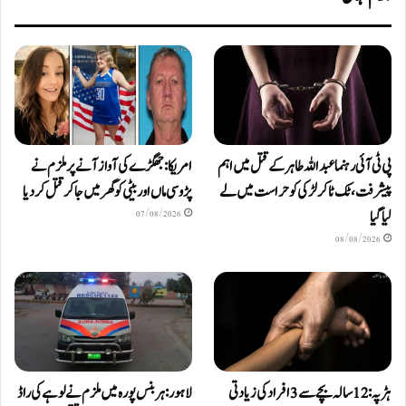
پی ٹی آئی رہنما عبداللہ طاہر کے قتل میں اہم
امریکا: جھگڑے کی آواز آنے پر ملزم نے
پیشرفت، ٹک ٹاکر لڑکی کو حراست میں لے
پڑوسی ماں اور بیٹی کو گھر میں جا کر قتل کر دیا
لیا گیا
07/08/2026
08/08/2026
ہڑپہ: 12 سالہ بچے سے 3 افراد کی زیادتی
لاہور: ہربنس پورہ میں ملزم نے لوہے کی راڈ