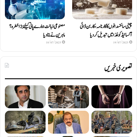
چینی سائنسدانوں کا کارنامہ، کاربن ڈائی
مصنوعی ذہانت ہمارے پانی کیلئے بڑا خطرہ؟
آکسائیڈ کو غذا میں تبدیل کردیا
ماہرین نے بتا دیا
18/07/2025
19/07/2025
تصویری خبریں