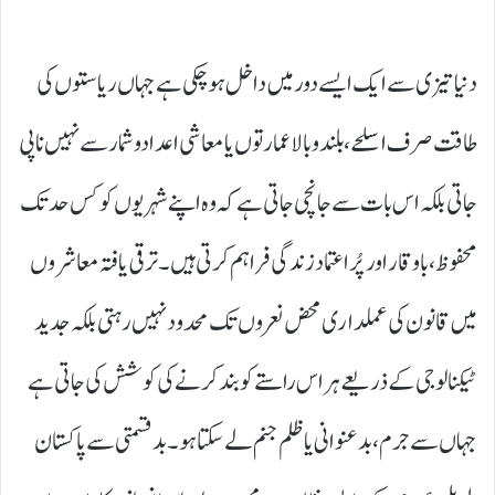
دنیا تیزی سے ایک ایسے دور میں داخل ہو چکی ہے جہاں ریاستوں کی
طاقت صرف اسلحے، بلند و بالا عمارتوں یا معاشی اعدادوشمار سے نہیں ناپی
جاتی بلکہ اس بات سے جانچی جاتی ہے کہ وہ اپنے شہریوں کو کس حد تک
محفوظ، باوقار اور پُراعتماد زندگی فراہم کرتی ہیں۔ ترقی یافتہ معاشروں
میں قانون کی عملداری محض نعروں تک محدود نہیں رہتی بلکہ جدید
ٹیکنالوجی کے ذریعے ہر اس راستے کو بند کرنے کی کوشش کی جاتی ہے
جہاں سے جرم، بدعنوانی یا ظلم جنم لے سکتا ہو۔ بدقسمتی سے پاکستان