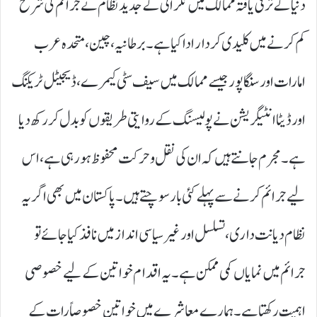
دنیا کے ترقی یافتہ ممالک میں نگرانی کے جدید نظام نے جرائم کی شرح
کم کرنے میں کلیدی کردار ادا کیا ہے۔ برطانیہ، چین، متحدہ عرب
امارات اور سنگاپور جیسے ممالک میں سیف سٹی کیمرے، ڈیجیٹل ٹریکنگ
اور ڈیٹا انٹیگریشن نے پولیسنگ کے روایتی طریقوں کو بدل کر رکھ دیا
ہے۔ مجرم جانتے ہیں کہ ان کی نقل و حرکت محفوظ ہو رہی ہے، اس
لیے جرائم کرنے سے پہلے کئی بار سوچتے ہیں۔ پاکستان میں بھی اگر یہ
نظام دیانت داری، تسلسل اور غیر سیاسی انداز میں نافذ کیا جائے تو
جرائم میں نمایاں کمی ممکن ہے۔ یہ اقدام خواتین کے لیے خصوصی
اہمیت رکھتا ہے۔ ہمارے معاشرے میں خواتین خصوصاً رات کے