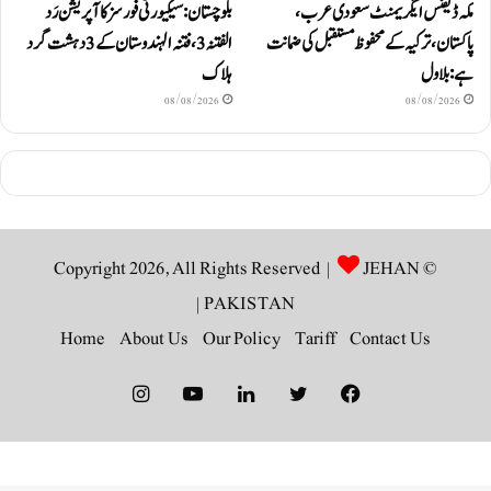
مکہ ڈیفنس ایگریمنٹ سعودی عرب،
بلوچستان: سیکیورٹی فورسز کا آپریشن رَد
پاکستان، ترکیہ کے محفوظ مستقبل کی ضمانت
الفتنہ 3، فتنہ الہندوستان کے 3 دہشت گرد
ہے: بلاول
ہلاک
08/08/2026
08/08/2026
JEHAN
© Copyright 2026, All Rights Reserved |
|
PAKISTAN
Home
About Us
Our Policy
Tariff
Contact Us
Instagram
YouTube
LinkedIn
Twitter
Facebook