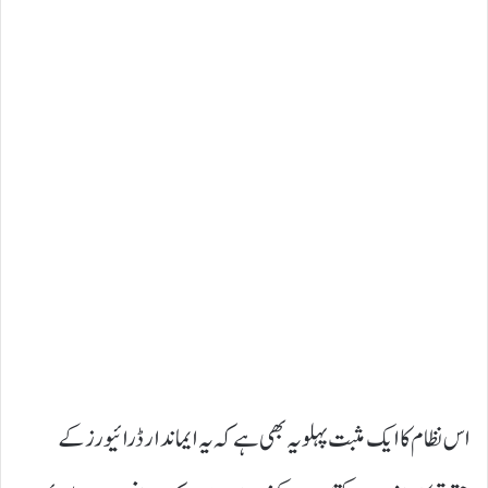
اس نظام کا ایک مثبت پہلو یہ بھی ہے کہ یہ ایماندار ڈرائیورز کے