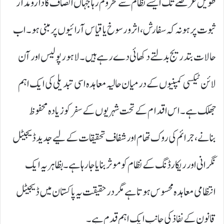
طویل عرصے تک ایسے نظام سے محروم رہا جہاں انصاف کا دارومدار
ثبوت پر ہو نہ کہ سفارش، اثر و رسوخ یا قیاس آرائیوں پر مبنی ہو۔ اب
حالات بتدریج بدلتے دکھائی دے رہے ہیں۔ لاہور پولیس اور آن
لائن ٹیکسی کمپنیوں کے درمیان حالیہ معاہدہ اسی تبدیلی کی ایک اہم
جھلک ہے۔ اس اقدام کے تحت شہریوں کے سفر کو زیادہ محفوظ
بنانے، جرائم کی روک تھام اور شفاف تحقیقات کے لیے جدید ڈیجیٹل
نگرانی اور ریکارڈنگ کے نظام کو موثر بنایا جا رہا ہے۔ بظاہر یہ ایک
انتظامی معاہدہ محسوس ہوتا ہے مگر درحقیقت یہ پاکستان میں ڈیجیٹل
قانون کے نفاذ کی جانب ایک اہم قدم ہے۔