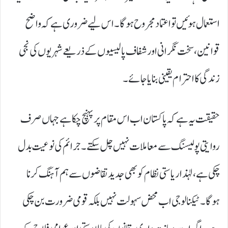
استعمال ہوئیں تو اعتماد مجروح ہوگا۔ اس لیے ضروری ہے کہ واضح
قوانین، سخت نگرانی اور شفاف پالیسیوں کے ذریعے شہریوں کی نجی
زندگی کا احترام یقینی بنایا جائے۔
حقیقت یہ ہے کہ پاکستان اب اس مقام پر پہنچ چکا ہے جہاں صرف
روایتی پولیسنگ سے معاملات نہیں چل سکتے۔ جرائم کی نوعیت بدل
چکی ہے، لہٰذا ریاستی نظام کو بھی جدید تقاضوں سے ہم آہنگ کرنا
ہوگا۔ ٹیکنالوجی اب محض سہولت نہیں بلکہ قومی ضرورت بن چکی