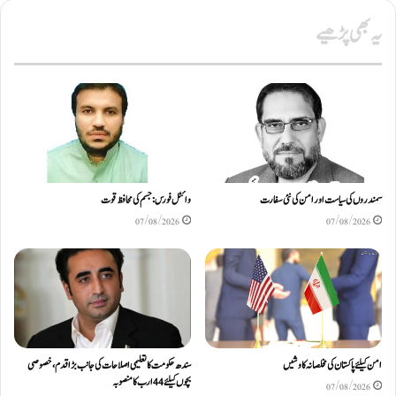
یہ بھی پڑھیے
سمندروں کی سیاست اور امن کی نئی سفارت
وائٹل فورس: جسم کی محافظ قوت
07/08/2026
07/08/2026
امن کیلئے پاکستان کی مخلصانہ کاوشیں
سندھ حکومت کا تعلیمی اصلاحات کی جانب بڑا قدم، خصوصی
بچوں کیلئے44 ارب کا منصوبہ
07/08/2026