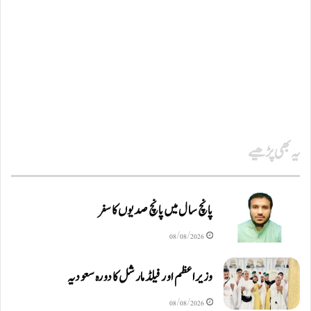
یہ بھی پڑھیے
پانچ سال میں پانچ صدیوں کا سفر
08/08/2026
وزیراعظم اور فیلڈ مارشل کا دورہ سعودیہ
08/08/2026