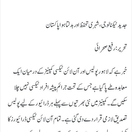
جدید ٹیکنالوجی، شہری تحفظ اور بدلتا ہوا پاکستان
تحریر : رفیع صحرائی
خبر ہے کہ لاہور پولیس اور آن لائن ٹیکسی کمپنیز کے درمیان ایک
معاہدہ طے پا گیا ہے جس کے تحت جرائم پیشہ افراد ٹیکسی نہیں چلا
سکیں گے۔ کمپنیز میں نئی بھرتیوں سے پہلے ہر ڈرائیور کے لیے پولیس
تصدیق لازمی قرار دے دی گئی ہے۔ تمام آن لائن ٹیکسی ڈرائیورز کا