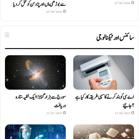
سے بوڑھی ماں اور پڑوسن کو قتل کر دیا
07/08/2026
05/08/2026
سائنس اور ٹیکنالوجی
اے سی کو بند کرنے کا سہی طریقہ کار کیا ہے
سورج سے ہزار گنا بڑا ایک خفیہ ستارہ
؟ جانیئے
دریافت
22/07/2025
13/08/2025