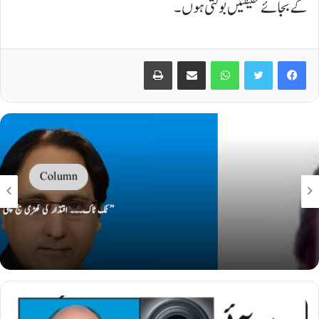
کے بجائے حقیقتیں بولتی ہوں۔
Print
Share via Email
WhatsApp
Twitter
Facebook
Column
’’ ٹک ٹاک۔۔۔ اقتدار کی گھڑی بج چکی