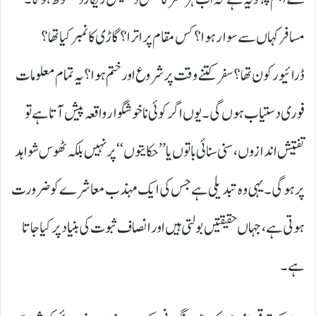
مسافر کہاں سے سوار ہوا؟ کس مقام پر اترا؟ گاڑی کا نمبر کیا تھا؟
ڈرائیور کون تھا؟ سفر کتنے وقت پر شروع اور ختم ہوا؟ یہ تمام معلومات
فوری دستیاب ہوں گی۔ یوں اگر کوئی ناخوشگوار واقعہ پیش آتا ہے تو
تفتیش اندازوں، سنی سنائی باتوں یا ’’ حکایتوں‘‘ پر نہیں بلکہ ٹھوس شواہد
پر ہوگی۔ یہی وہ تبدیلی ہے جس کی ایک مہذب معاشرے کو ضرورت
ہوتی ہے، جہاں حقیقتیں بولتی ہیں اور انصاف ثبوت کی بنیاد پر کیا جاتا
ہے۔