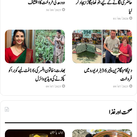
حاضری لگانے کے لیے انوکھا جگاڑ ایجاد کر
دودھ کی فروخت کا انکشاف
لیا
30/09/2025
01/06/2026
دنیا کا مہنگا ترین پنیر 36 ہزار یورو میں
بھارت: خاتون افسر کی 16 فٹ لمبے کوبرا کو
فروخت
پکڑنے کی ویڈیو وائرل
09/07/2025
09/07/2025
صحت اور غذا