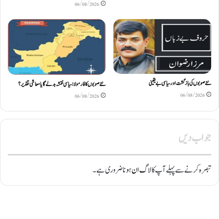
06/08/2026
نئے صوبوں کی بازگشت اور سیاسی بے یقینی
نئے صوبوں کا فارمولا: سیاسی نقشہ بدلے گا یا معاشی تقدیر؟
06/08/2026
06/08/2026
جواب دیں
تبصرہ کرنے سے پہلے آپ کا
لاگ ان
ہونا ضروری ہے۔