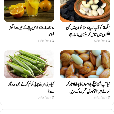
سنگھاڑا کو آپ اپنے دستر خوان میں کن
روزانہ مالٹے کا جوس پینے کے حیرت انگیز
شکلوں میں شامل کرسکتے ہیں ؟ جانیئے
فوائد
05/12/2025
26/12/2025
کیا آپ بھی بھیگے باداموں کا چھلکا اتار کر
کیا ہری مرچ چربی کو کم کرنے میں مددگار
کھاتے ہیں؟ تو فوراً یہ عمل روک دیں
ہے؟
26/06/2025
08/07/2025