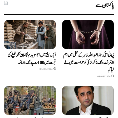
پاکستان سے
پی ٹی آئی رہنما عبداللہ طاہر کے قتل میں اہم
ایک ہفتے میں آٹا مزید مہنگا، 20 کلو تھیلے کی
پیشرفت، ٹک ٹاکر لڑکی کو حراست میں لے
قیمت میں 100 روپے تک اضافہ
لیا گیا
08/08/2026
08/08/2026