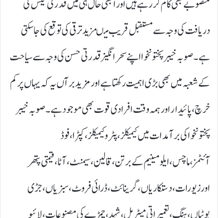
منصوبے بھی کام کر رہے ہیں اور ابھی حال ہی میں قدرتی گیس کی
دریافت کی وجہ سے مستقبل قریب میںمزید ترقی کی توقع کی جا سکتی
ہے۔ صوبہ خیبر پختونخوا اپنے سحر انگیز قدرتی حسن کی وجہ سے سیاحت
کے شعبہ میں بھی بڑی اہمیت رکھتا ہے اور مزید برآں یہ کہ یہاں پرکم
خرچ،پائیدار اور ہمہ وقت افرادی قوت بھی موجود ہے۔صوبہ خیبر
پختونخواکی برآمدات میں کیمیکلز، پٹروکیمیکلز، کپڑا ،فوڈ
آئٹمز،ماچس،ایلومینیم کے برتن،قالین،سیمنٹ،آٹا،قیمتی پتھر
اورزیورات، دستکاریاں، گرینائٹ،ڈرائی فروٹ، سبزیاں، جڑی
بوٹیاں،ہنگ، تعمیراتی میٹریل، شہد،چمڑے کی مصنوعات،لائیو