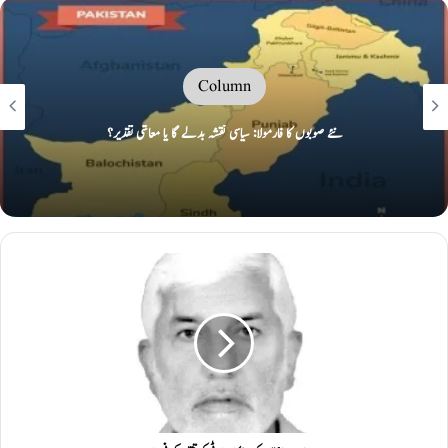
Column
نئے صوبوں کا فارمولا: سیاسی نقشہ بدلے گا یا معاشی تقدیر؟