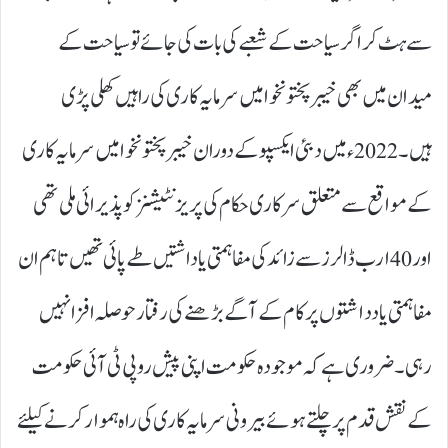
سے ہٹ کر اگر سیاحت کے شعبے کی بات کی جائے تو سیاحت کے
میدان میں بھی خیبر پختونخوا میں سرمایہ کاری کی راہیں کھلی پڑی
ہیں۔ 2022ء میں دبئی ایکسپو کے دوران خیبر پختو نخوا میں سرمایہ کاری
کے مواقع سے متعلق سرکاری حکام کی پریزنٹیشنز کو پذیرائی ملی تھی
اور 40ارب ڈالرز سے زائد کی مفاہمتی یاداشتیں طے پائی تھیں تا ہم ان
مفاہمتی یادداشتوں پر کام کے آگے بڑھنے کی رفتار حوصلہ افزا نہیں
رہی۔ ضروری ہے کہ موجودہ حکومت اپنی پیش رو پی ٹی آئی حکومت
کے نقش قدم پر چلتے ہوئے بیرونی سرمایہ کاری کی راہ ہموار کرنے کیلئے