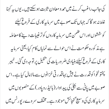
کی جانب راغب کرنے میں ممد و معاون ثابت ہو سکتے ہیں۔ یوں یہ کہنا
غلط نہ ہوگا کہ جہاں تک صوبے میں سرمایہ کاری کے فروغ کیلئے
کوششوں اور اس ضمن میں سرمایہ کاروں کو ترغیبات دینے کا معاملہ
ہے مذکورہ حکومت نے اس حوالے سے نمایاں کام کیا، یعنی سرمایہ
کاری کے فروغ کیلئے بنیادی ضروریات کی تکمیل پر توجہ دی گئی۔ خیبر
پختونخوا کو قدرت نے بیش بہا قدرتی خزانوں سے مالا مال کیا ہے۔ اس
صوبے میں پانی سے بجلی کی پیداوار ( ہائیڈرو پاور) کے منصوبوں میں
سرمایہ کاری کی وسیع گنجائش موجود ہے۔ مختلف سروے رپورٹس میں