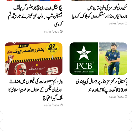
سکیورٹی فورسز کی بلوچستان میں
نیگا بیٹل ایٹ دی بیچ جوجٹسو گریپلنگ
کارروائیاں، 12 دہشتگردوں کو ہلاک کردیا
چیمپئن شپ ٜ ولید علی کلیئر نے تاریخ رقم
کر دی
06/08/2026
06/08/2026
پاکستانی کرکٹر حمزہ نذر پر 2 سال کی پابندی
پٹرولیم مصنوعات کی قیمتوں میں اضافے
اور 10 لاکھ روپےکا جرمانہ عائد
اور لیوی ٹیکس کے خلاف جماعتِ اسلامی کا
ملک گیر احتجاج
06/08/2026
06/08/2026