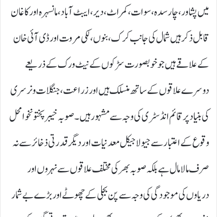
میں پشاور، چارسدہ،سوات،کمراٹ، دیر ، ایبٹ آباد، مانسہرہ اور کاغان
قابل ذکر ہیں شمال کی جانب کرک، بنوں، لکی مروت اور ڈی آئی خان
کے علاقے ہیں جو خوبصورت سڑکوں کے نیٹ ورک کے ذریعے
دوسرے علاقوں کے ساتھ منسلک ہیں اور زراعت، جنگلات ونرسری
کی بنیاد پر قائم انڈسٹری کی وجہ سے مشہور ہیں۔صوبہ خیبر پختونخوا محل
وقوع کے اعتبار سے جیولاجیکل معدنیات اور دیگر قدرتی ذخائر سے نہ
صرف مالا مال ہے بلکہ صوبہ بھر کی مختلف علاقوں سے نہروں اور
دریاوں کی موجودگی کی وجہ سے پن بجلی کے چھوٹے اور بڑے بے شمار