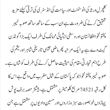
کلچرل ورثہ کی انوسٹمنٹ اور سیاحت کی ا نڈسٹری کی ترقی کیلئے مزید
تحقیق کرنے کی ضرورت ہے ان سب کے ساتھ ساتھ صوبہ خیبر
پختونخوا افغانستان اور وسطی ایشیائی ممالک کی طرف ایک بڑا گولڈن
گیٹ وے ہے یہ ایک مرتبہ پھر ماضی جیسی تاریخی شاہراہ ریشم کی
طرح اہم تجارتی مقام کی حیثیت حاصل کرنے کی طرف کوشاں ہے ۔
صوبہ خیبر پختونخواجوکہ پاکستان کے شمال مغرب میں واقع ہے اس کا
کل رقبہ74521مربع کلو میٹر پر مشتمل ہے، بیشتر حصہ برف پوش
پہاڑوں خوبصورت سبزہ زاروں اورحسین وادیوں پر مشتمل ہے جن