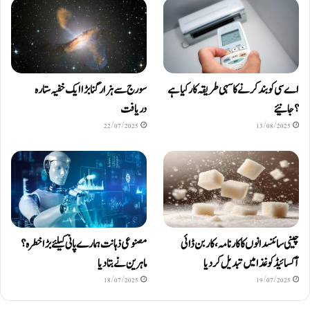
اے سی کو بند کرنے کا سہی طریقہ کار کیا ہے
سورج سے ہزار گنا بڑا ایک خفیہ ستارہ
؟ جانیئے
دریافت
22/07/2025
13/08/2025
چینی سائنسدانوں کا کارنامہ، کاربن ڈائی
مصنوعی ذہانت ہمارے پانی کیلئے بڑا خطرہ؟
آکسائیڈ کو غذا میں تبدیل کردیا
ماہرین نے بتا دیا
18/07/2025
19/07/2025