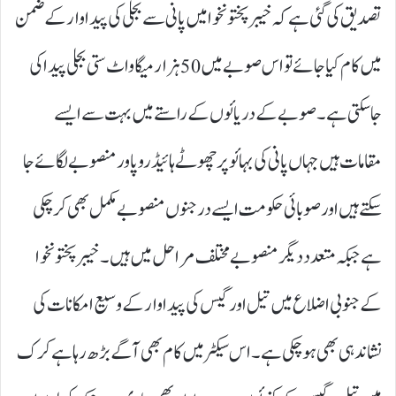
تصدیق کی گئی ہے کہ خیبر پختو نخوا میں پانی سے بجلی کی پیداوار کے ضمن
میں کام کیا جائے تو اس صوبے میں 50ہزار میگاواٹ ستی بجلی پیدا کی
جاسکتی ہے۔ صوبے کے دریائوں کے راستے میں بہت سے ایسے
مقامات ہیں جہاں پانی کی بہائو پر چھوٹے ہائیڈرو پاور منصوبے لگائے جا
سکتے ہیں اور صوبائی حکومت ایسے درجنوں منصوبے مکمل بھی کر چکی
ہے جبکہ متعدد دیگر منصوبے مختلف مراحل میں ہیں۔ خیبر پختونخوا
کے جنوبی اضلاع میں تیل اور گیس کی پیداوار کے وسیع امکانات کی
نشاندہی بھی ہو چکی ہے۔ اس سیکٹر میں کام بھی آگے بڑھ رہا ہے کرک