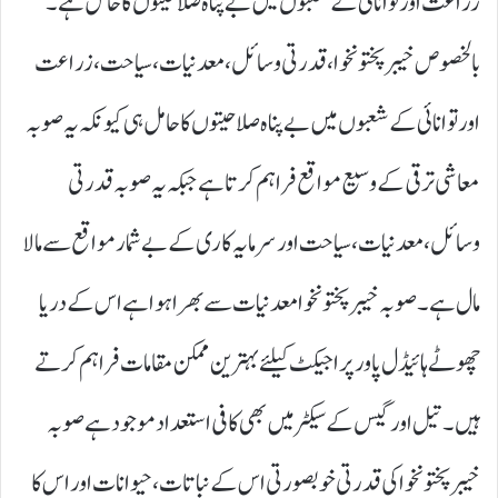
زراعت اور توانائی کے شعبوں میں بے پناہ صلاحیتوں کا حامل ہے۔
بالخصوص خیبرپختونخوا، قدرتی وسائل، معدنیات، سیاحت، زراعت
اور توانائی کے شعبوں میں بے پناہ صلاحیتوں کا حامل ہی کیونکہ یہ صوبہ
معاشی ترقی کے وسیع مواقع فراہم کرتا ہے جبکہ یہ صوبہ قدرتی
وسائل، معدنیات، سیاحت اور سرمایہ کاری کے بے شمار مواقع سے مالا
مال ہے۔ صوبہ خیبرپختونخوا معدنیات سے بھرا ہوا ہے اس کے دریا
چھوٹے ہائیڈل پاور پراجیکٹ کیلئے بہترین ممکن مقامات فراہم کرتے
ہیں۔ تیل اور گیس کے سیکٹر میں بھی کافی استعداد موجود ہے صوبہ
خیبر پختونخوا کی قدرتی خوبصورتی اس کے نباتات، حیوانات اور اس کا