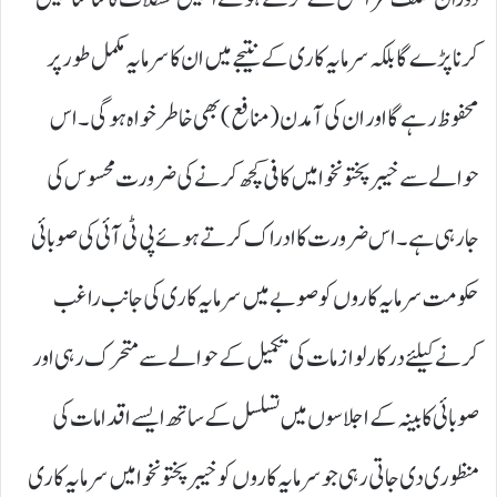
کرنا پڑے گا بلکہ سرمایہ کاری کے نتیجے میں ان کا سرمایہ مکمل طور پر
محفوظ رہے گا اور ان کی آمدن ( منافع) بھی خاطر خواہ ہوگی۔ اس
حوالے سے خیبر پختونخوا میں کافی کچھ کرنے کی ضرورت محسوس کی
جارہی ہے۔ اس ضرورت کا ادراک کرتے ہوئے پی ٹی آئی کی صوبائی
حکومت سرمایہ کاروں کو صوبے میں سرمایہ کاری کی جانب راغب
کرنے کیلئے درکار لوازمات کی تکمیل کے حوالے سے متحرک رہی اور
صوبائی کابینہ کے اجلاسوں میں تسلسل کے ساتھ ایسے اقدامات کی
منظوری دی جاتی رہی جو سرمایہ کاروں کو خیبر پختونخوا میں سرمایہ کاری