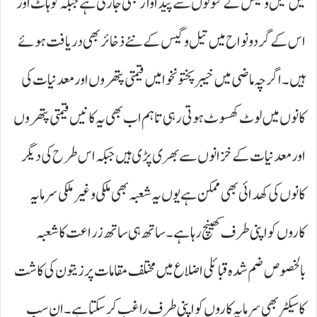
میں تیل و گیس کے کنوئوں سے پیداوار بھی جاری ہے جبکہ کوہاٹ اور
اس کے گردو نواح میں تیل و گیس کے نئے ذخائر بھی دریافت ہوئے
ہیں۔ اگر چہ ماضی میں خیبر پختونخوا میں قیمتی پتھروں اور معدنیات کی
کانوں میں لوٹ کھسوٹ ہوتی رہی تاہم اب بھی یہ کا نیں قیمتی پتھروں
اور معدنیات کے خزانوں سے بھری پڑی ہیں جبکہ اس طرح کی دیگر
کانوں کی کھدائی بھی ممکن ہے یوں یہ شعبہ بھی ملکی و غیر ملکی سرمایہ
کاروں کو اپنی طرف کھینچ رہا ہے۔ ساتھ ہی ساتھ زراعت کا شعبہ
بالخصوص ضم شدہ قبائلی اضلاع میں مختلف مقامات پر زیتون کی کاشت
کا سیکٹر بھی سرمایہ کاروں کو اپنی طرف راغب کر سکتا ہے۔ ان سب