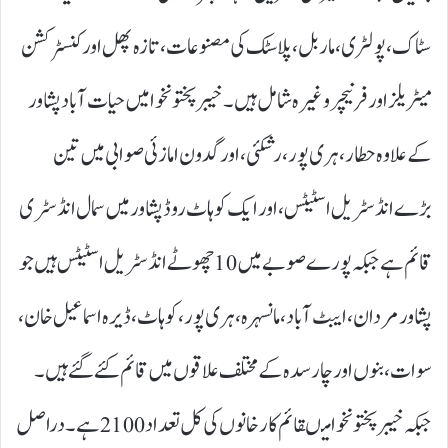
سٹاک، پولٹری، ماربل،پلاسٹک کی مصنوعات ،تازہ پھل اور کنسٹرکشن
میٹریلز اور فرنیچر وغیرہ شامل ہیں۔خیبر پختونخوا میں حیات آباد پشاور
کے علاوہ حطار،ہری پور،رشکئی،اور گدون امازئی صوابی میں تین
بڑے انڈسٹریل اسٹیٹس ،اور ایک کوہاٹ روڈ پشاور میں سمال انڈسٹری
قائم ہے جبکہ پورے صوبے میں 10چھوٹے انڈسٹریل اسٹیٹس ہیں جو
پشاور مردان،ایبٹ آباد،مانسہرہ، ہری پور،کوہاٹ،ڈیرہ اسماعیل خان،
سوات، بنوں اور چارسدہ کے مختلف علاقوں میں قائم کئے گئے ہیں۔
جبکہ خیبر پختونخوا میںقائم کارخانوں کی کل تعداد 2100ہے۔ دراصل