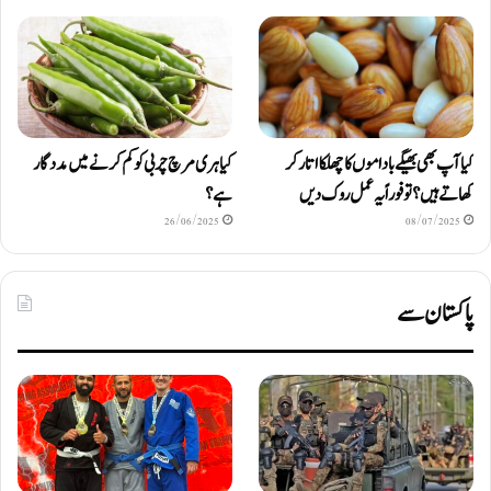
کیا آپ بھی بھیگے باداموں کا چھلکا اتار کر
کیا ہری مرچ چربی کو کم کرنے میں مددگار
کھاتے ہیں؟ تو فوراً یہ عمل روک دیں
ہے؟
26/06/2025
08/07/2025
پاکستان سے