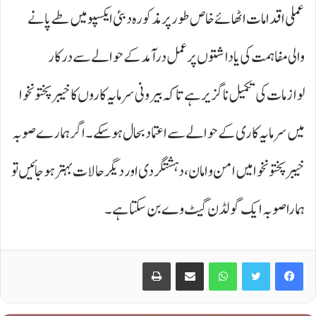
عملی اقدامات اٹھائے خاص طور پر مذکورہ دبئی ایکسپو میں طے پانے
والی مفاہمت کی یاداشتوں پر عمل درآمد کے حوالے سے در کار
لوازمات کی تکمیل ناگزیر ہے تاکہ بیرونی سرمایہ کاروں کا خیبر پختو نخوا
میں سرمایہ کاری کے حوالے سے اعتماد بحال ہو سکے۔ اگر ہمارے صوبہ
خیبرپختونخوا میں امن و امان ، دہشتگردی اور دیگر حالات بہتر ہو جائیں تو
ہمارا صوبہ ایک گولڈن گیٹ وے بن سکتا ہے۔
Print
Share via Email
WhatsApp
Twitter
Facebook