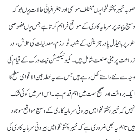
صوبہ خیبر پختونخوا میںمختلف موسمی اور جغرافیائی حالات ہیںجو کہ
وسیع پیمانہ پر سرمایہ کاری کے مواقع فراہم کرتا ہے جس میںخصوصی
طور پر ہائیڈل پاور جنریشن کے شعبہ ٹوارزم،معدنیات کی تلاش،اور
زراعت پر مبنی صنعت شامل ہیں۔کمیونیکیشن نیٹ ورک کے قیام کی
وجہ سے نئے راستے کھل رہے ہیں جس سے یہ خطہ بین الاقوامی سطح کا
ایک بر وقت اور صحیح سمت میں اہم قدم ہے ۔اس امر میں کوئی شک
نہیں کہ خیبر پختونخوا میں بیرونی سرمایہ کاری کے وسیع مواقع موجود
ہیں تاہم یہ بھی ضروری ہے کہ خیبر پختو نخوا میں بیرونی سرمایہ کاری کی