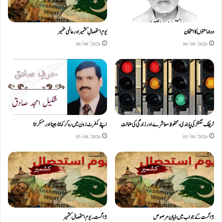
دو جماعتوں کا امتحان
یومِ استحصالِ کشمیر اور عالمی ضمیر
06/08/2026
06/08/2026
ٹریفک سگنلز کی پابندی، محفوظ معاشرے اور زندگی کی ضمانت
اپنے کمفرٹ زون میں رہ کر کمانا، جینا اور مسکرانا
05/08/2026
05/08/2026
5اگست کے جواب میں بنیان مرصوص
5اگست۔ یوم استحصال کشمیر