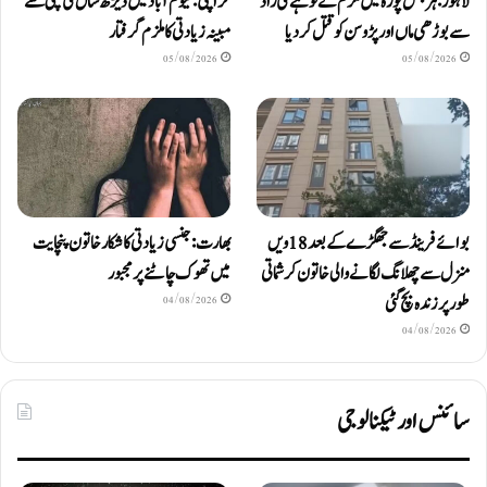
لاہور: ہربنس پورہ میں ملزم نے لوہے کی راڈ
کراچی: قیوم آباد میں ڈیڑھ سال کی بچی سے
سے بوڑھی ماں اور پڑوسن کو قتل کر دیا
مبینہ زیادتی کا ملزم گرفتار
05/08/2026
05/08/2026
بوائے فرینڈ سے جھگڑے کے بعد 18 ویں
بھارت: جنسی زیادتی کا شکار خاتون پنچایت
منزل سے چھلانگ لگانے والی خاتون کرشماتی
میں تھوک چاٹنے پر مجبور
طور پر زندہ بچ گئی
04/08/2026
04/08/2026
سائنس اور ٹیکنالوجی