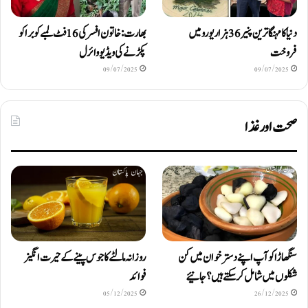
دنیا کا مہنگا ترین پنیر 36 ہزار یورو میں
بھارت: خاتون افسر کی 16 فٹ لمبے کوبرا کو
فروخت
پکڑنے کی ویڈیو وائرل
09/07/2025
09/07/2025
صحت اور غذا
سنگھاڑا کو آپ اپنے دستر خوان میں کن
روزانہ مالٹے کا جوس پینے کے حیرت انگیز
شکلوں میں شامل کرسکتے ہیں ؟ جانیئے
فوائد
05/12/2025
26/12/2025