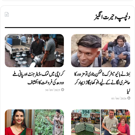
دلچسپ و حیرت انگیز
ٹِنڈ نے بائیومیٹرک ناممکن بنا دی تو مزدور کا
کراچی میں نمک، ڈیٹرجنٹ اور پانی ملے
حاضری لگانے کے لیے انوکھا جگاڑ ایجاد کر
دودھ کی فروخت کا انکشاف
لیا
30/09/2025
01/06/2026