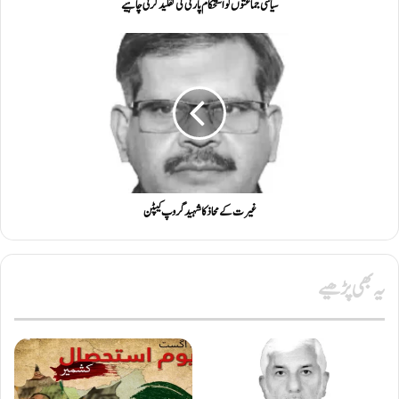
سیاسی جماعتوں کو استحکام پارٹی کی تقلید کرنی چاہیے
غیرت کے محاذ کا شہید گروپ کیپٹن
یہ بھی پڑھیے