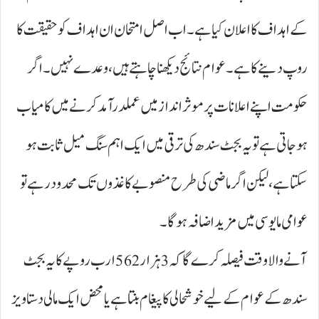
کے اہداف کا اعلان کیا ہے۔ اب اصل امتحان ان اہداف کو حقیقت کا
روپ دینے کا ہے۔ عوام نتائج دیکھنا چاہتے ہیں، وعدے نہیں۔ اگر
حکومت اپنے اعلانات پر موثر انداز میں عملدرآمد کرنے میں کامیاب
ہو جاتی ہے تو یہ بجٹ سندھ کی ترقی میں ایک اہم سنگ میل ثابت ہو
سکتا ہے، لیکن اگر ماضی کی طرح منصوبے کاغذوں تک محدود رہے تو
عوامی مایوسی میں مزید اضافہ ہوگا۔
آنے والا وقت فیصلہ کرے گا کہ3ہزار 562ارب روپے کا یہ بجٹ
سندھ کے عوام کے لیے خوشحالی کا پیغام بنتا ہے یا محض ایک مالی دستاویز