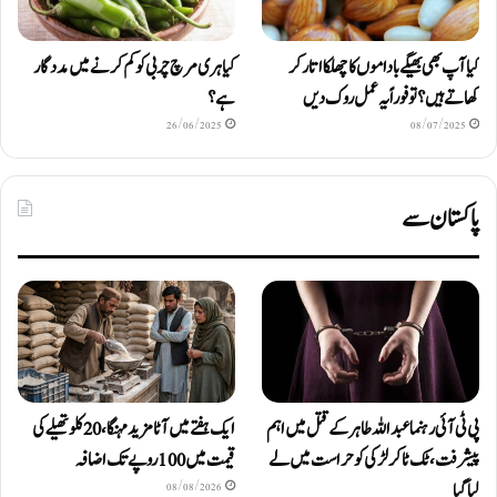
کیا آپ بھی بھیگے باداموں کا چھلکا اتار کر
کیا ہری مرچ چربی کو کم کرنے میں مددگار
کھاتے ہیں؟ تو فوراً یہ عمل روک دیں
ہے؟
26/06/2025
08/07/2025
پاکستان سے
پی ٹی آئی رہنما عبداللہ طاہر کے قتل میں اہم
ایک ہفتے میں آٹا مزید مہنگا، 20 کلو تھیلے کی
پیشرفت، ٹک ٹاکر لڑکی کو حراست میں لے
قیمت میں 100 روپے تک اضافہ
لیا گیا
08/08/2026