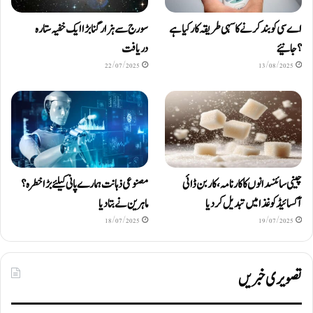
اے سی کو بند کرنے کا سہی طریقہ کار کیا ہے
سورج سے ہزار گنا بڑا ایک خفیہ ستارہ
؟ جانیئے
دریافت
22/07/2025
13/08/2025
چینی سائنسدانوں کا کارنامہ، کاربن ڈائی
مصنوعی ذہانت ہمارے پانی کیلئے بڑا خطرہ؟
آکسائیڈ کو غذا میں تبدیل کردیا
ماہرین نے بتا دیا
18/07/2025
19/07/2025
تصویری خبریں