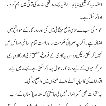
احتساب کو یقینی بنایا جائے تو یہ بجٹ واقعی سندھ کی ترقی میں اہم کردار
ادا کر سکتا ہے۔
عوام کی سب سے بڑی توقع مہنگائی میں کمی اور روزگار کے مواقع میں
اضافہ ہے۔ اگرچہ صوبائی حکومت براہ راست تمام معاشی مسائل حل
نہیں کر سکتی، لیکن وہ سرمایہ کاری کے فروغ، صنعتی ترقی اور کاروباری
سرگرمیوں کے لیے سازگار ماحول پیدا کر سکتی ہے۔ بجٹ میں ایسے
اقدامات کی کامیابی آنے والے مہینوں میں واضح ہوگی۔
یہ حقیقت بھی نظرانداز نہیں کی جا سکتی کہ سندھ پاکستان کے سب