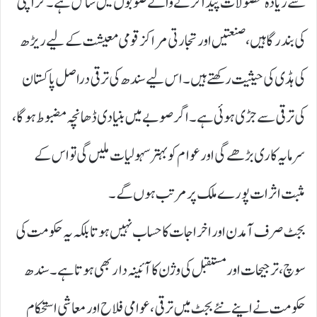
سے زیادہ محصولات پیدا کرنے والے صوبوں میں شامل ہے۔ کراچی
کی بندرگاہیں، صنعتیں اور تجارتی مراکز قومی معیشت کے لیے ریڑھ
کی ہڈی کی حیثیت رکھتے ہیں۔ اس لیے سندھ کی ترقی دراصل پاکستان
کی ترقی سے جڑی ہوئی ہے۔ اگر صوبے میں بنیادی ڈھانچہ مضبوط ہوگا،
سرمایہ کاری بڑھے گی اور عوام کو بہتر سہولیات ملیں گی تو اس کے
مثبت اثرات پورے ملک پر مرتب ہوں گے۔
بجٹ صرف آمدن اور اخراجات کا حساب نہیں ہوتا بلکہ یہ حکومت کی
سوچ، ترجیحات اور مستقبل کی وژن کا آئینہ دار بھی ہوتا ہے۔ سندھ
حکومت نے اپنے نئے بجٹ میں ترقی، عوامی فلاح اور معاشی استحکام