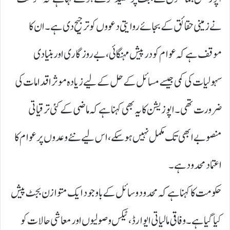
نے زمینی حقائق کے بجائے روایتی دعووں کو ترجیح دی ہے۔ ان کا
موقف ہے کہ عوام کو درپیش مہنگائی، بے روزگاری اور بنیادی
سہولیات کی کمی جیسے مسائل کے حل کے لیے زیادہ موثر اقدامات کی
ضرورت تھی۔ اپوزیشن کا یہ بھی کہنا ہے کہ ماضی کے کئی ترقیاتی
منصوبے ابھی تک مکمل نہیں ہو سکے، اس لیے نئے وعدوں پر عوام کا
اعتماد محدود ہے۔
حکومت کا کہنا ہے کہ محدود وسائل کے باوجود ایک متوازن بجٹ پیش
کیا گیا ہے۔ وفاقی مالیاتی ایوارڈ، ٹیکس وصولیوں اور معاشی حالات کو