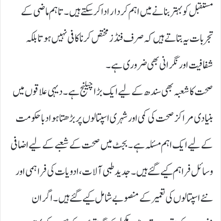
مستقبل کو بہتر بنانے میں اہم کردار ادا کر سکتے ہیں۔ تاہم ماضی کے
تجربات یہ بتاتے ہیں کہ صرف فنڈز مختص کرنا کافی نہیں ہوتا بلکہ
شفافیت اور نگرانی بھی ضروری ہے۔
صحت کا شعبہ بھی سندھ کے لیے ایک بڑا چیلنج ہے۔ دیہی علاقوں میں
بنیادی مراکز صحت کی کمی اور شہری اسپتالوں پر بڑھتا ہوا دبا حکومت
کے لیے ایک اہم مسئلہ ہے۔ بجٹ میں صحت کے شعبے کے لیے اضافی
وسائل فراہم کیے گئے ہیں۔ جدید طبی آلات، ادویات کی فراہمی اور
نئے اسپتالوں کی تعمیر کے منصوبے شامل کیے گئے ہیں۔ اگر ان