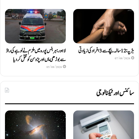
ہڑپہ: 12 سالہ بچے سے 3 افراد کی زیادتی
لاہور: ہربنس پورہ میں ملزم نے لوہے کی راڈ
سے بوڑھی ماں اور پڑوسن کو قتل کر دیا
07/08/2026
05/08/2026
سائنس اور ٹیکنالوجی