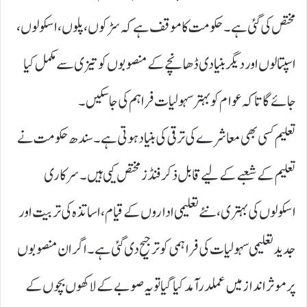
مختص کی گئی ہے۔ حکومت کا موقف ہے کہ سڑکوں، پلوں، اسکولوں،
اسپتالوں اور دیگر بنیادی ڈھانچے کے منصوبوں کو تیزی سے مکمل کیا
جائے گا تاکہ عوام کو بہتر سہولیات فراہم کی جا سکیں۔
تعلیم کسی بھی معاشرے کی ترقی کی بنیاد ہوتی ہے۔ سندھ حکومت نے
تعلیم کے شعبے کے لیے قابل ذکر فنڈز مختص کیی ہیں۔ سرکاری
اسکولوں کی بہتری، نئے تعلیمی اداروں کے قیام، اساتذہ کی تربیت اور
جدید تعلیمی سہولیات کی فراہمی کو ترجیح دی گئی ہے۔ اگر ان منصوبوں
پر موثر انداز میں عملدرآمد کیا گیا تو یہ صوبے کے لاکھوں بچوں کے