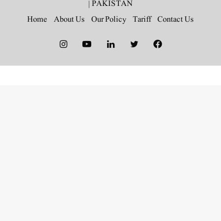
|
PAKISTAN
Home
About Us
Our Policy
Tariff
Contact Us
Instagram
YouTube
LinkedIn
Twitter
Facebook