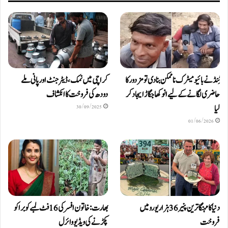
ٹِنڈ نے بائیومیٹرک ناممکن بنا دی تو مزدور کا
کراچی میں نمک، ڈیٹرجنٹ اور پانی ملے
حاضری لگانے کے لیے انوکھا جگاڑ ایجاد کر
دودھ کی فروخت کا انکشاف
لیا
30/09/2025
01/06/2026
دنیا کا مہنگا ترین پنیر 36 ہزار یورو میں
بھارت: خاتون افسر کی 16 فٹ لمبے کوبرا کو
فروخت
پکڑنے کی ویڈیو وائرل