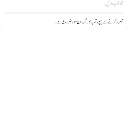
جواب دیں
تبصرہ کرنے سے پہلے آپ کا
لاگ ان
ہونا ضروری ہے۔