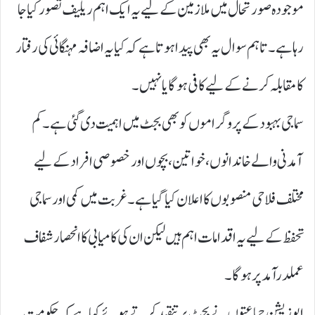
موجودہ صورتحال میں ملازمین کے لیے یہ ایک اہم ریلیف تصور کیا جا
رہا ہے۔ تاہم سوال یہ بھی پیدا ہوتا ہے کہ کیا یہ اضافہ مہنگائی کی رفتار
کا مقابلہ کرنے کے لیے کافی ہوگا یا نہیں۔
سماجی بہبود کے پروگراموں کو بھی بجٹ میں اہمیت دی گئی ہے۔ کم
آمدنی والے خاندانوں، خواتین، بچوں اور خصوصی افراد کے لیے
مختلف فلاحی منصوبوں کا اعلان کیا گیا ہے۔ غربت میں کمی اور سماجی
تحفظ کے لیے یہ اقدامات اہم ہیں لیکن ان کی کامیابی کا انحصار شفاف
عملدرآمد پر ہوگا۔
اپوزیشن جماعتوں نے بجٹ پر تنقید کرتے ہوئے کہا ہے کہ حکومت