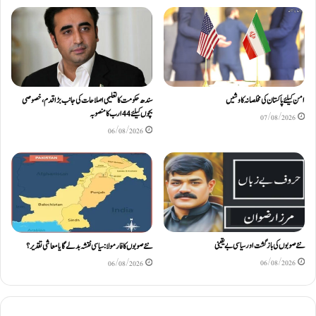
امن کیلئے پاکستان کی مخلصانہ کاوشیں
سندھ حکومت کا تعلیمی اصلاحات کی جانب بڑا قدم، خصوصی
بچوں کیلئے44 ارب کا منصوبہ
07/08/2026
06/08/2026
نئے صوبوں کی بازگشت اور سیاسی بے یقینی
نئے صوبوں کا فارمولا: سیاسی نقشہ بدلے گا یا معاشی تقدیر؟
06/08/2026
06/08/2026