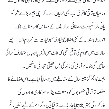
سندھ کی آبادی تیزی سے بڑھ رہی ہے۔ شہری اور دیہی علاقوں کے
درمیان ترقی کا فرق اب بھی نمایاں ہے۔ کراچی جیسے بڑے شہر کو
پانی، ٹرانسپورٹ، صفائی اور ٹریفک کے مسائل کا سامنا ہے جبکہ
اندرون سندھ کے کئی اضلاع بنیادی سہولیات سے محروم ہیں۔ ایسے
حالات میں عوام کی توقع تھی کہ بجٹ میں ایسی پالیسیاں متعارف کرائی
جائیں گی جو عام آدمی کی زندگی میں حقیقی تبدیلی لا سکیں۔
بجٹ کا حجم گزشتہ سال کے مقابلے میں بڑھایا گیا ہے۔ اس اضافے کا
مقصد ترقیاتی منصوبوں کو وسعت دینا اور سرکاری اداروں کی
کارکردگی بہتر بنانا بتایا جا رہا ہے۔ ترقیاتی پروگرام کے لیے خطیر رقم