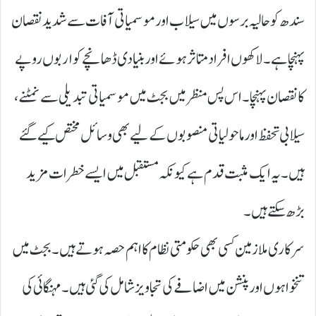
سندھ کو حالیہ برسوں میں سیلاب اور موسمیاتی آفات سے شدید نقصان
پہنچا ہے۔ لاکھوں افراد متاثر ہوئے اور بنیادی ڈھانچے کو اربوں روپے
کا نقصان پہنچا۔ اس پس منظر میں بجٹ میں موسمیاتی تبدیلی سے نمٹنے،
سیلابی تحفظ اور ماحولیاتی منصوبوں کے لیے بھی وسائل مختص کیے گئے
ہیں۔ یہ ایک مثبت قدم ہے کیونکہ مستقبل میں ایسے خطرات مزید
بڑھ سکتے ہیں۔
سرکاری ملازمین کسی بھی حکومتی نظام کا اہم حصہ ہوتے ہیں۔ بجٹ میں
تنخواہوں اور پنشن میں اضافے کی تجاویز شامل کی گئی ہیں۔ مہنگائی کی