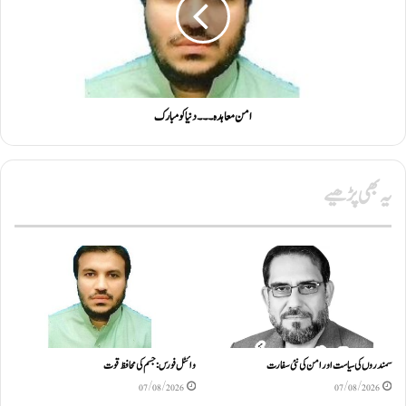
امن معاہدہ ۔۔۔ دنیا کو مبارک
یہ بھی پڑھیے
سمندروں کی سیاست اور امن کی نئی سفارت
وائٹل فورس: جسم کی محافظ قوت
07/08/2026
07/08/2026