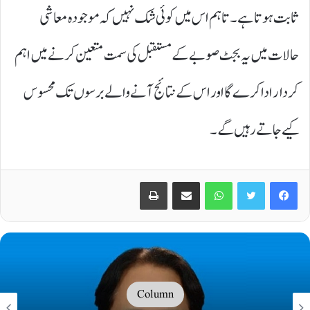
ثابت ہوتا ہے۔ تاہم اس میں کوئی شک نہیں کہ موجودہ معاشی
حالات میں یہ بجٹ صوبے کے مستقبل کی سمت متعین کرنے میں اہم
کردار ادا کرے گا اور اس کے نتائج آنے والے برسوں تک محسوس
کیے جاتے رہیں گے۔
Print
Share via Email
WhatsApp
Twitter
Facebook
Column