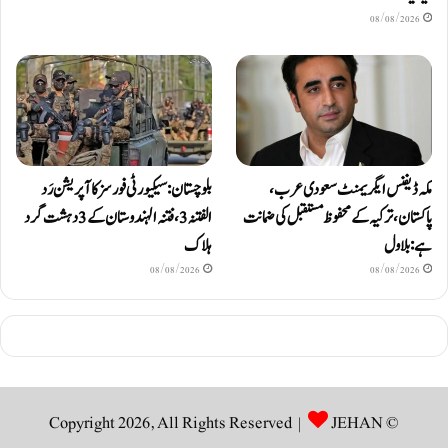
08/08/2026
مکہ ڈیفنس ایگریمنٹ سعودی عرب،
بلوچستان: سیکیورٹی فورسز کا آپریشن رَد
پاکستان، ترکیہ کے محفوظ مستقبل کی ضمانت
الفتنہ 3، فتنہ الہندوستان کے 3 دہشت گرد
ہے: بلاول
ہلاک
08/08/2026
08/08/2026
JEHAN
© Copyright 2026, All Rights Reserved |