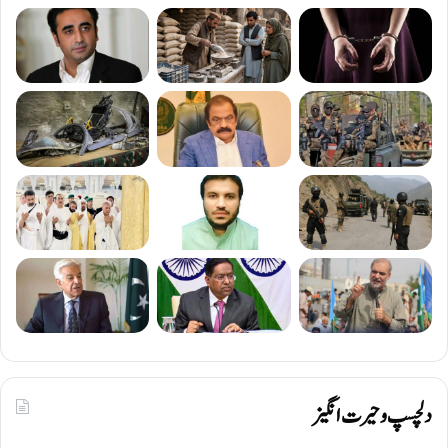
دلچسپ و حیرت انگیز