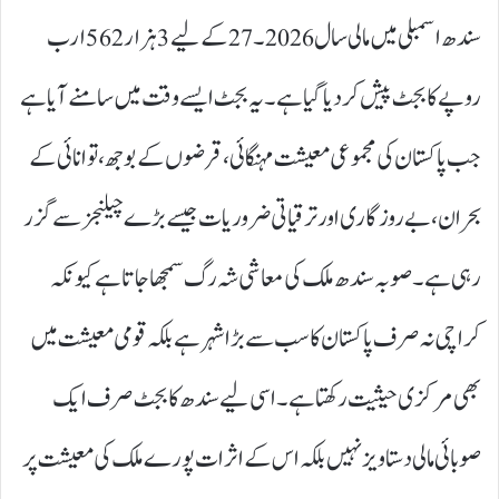
سندھ اسمبلی میں مالی سال 2026۔27کے لیے 3ہزار 562ارب
روپے کا بجٹ پیش کر دیا گیا ہے۔ یہ بجٹ ایسے وقت میں سامنے آیا ہے
جب پاکستان کی مجموعی معیشت مہنگائی، قرضوں کے بوجھ، توانائی کے
بحران، بے روزگاری اور ترقیاتی ضروریات جیسے بڑے چیلنجز سے گزر
رہی ہے۔ صوبہ سندھ ملک کی معاشی شہ رگ سمجھا جاتا ہے کیونکہ
کراچی نہ صرف پاکستان کا سب سے بڑا شہر ہے بلکہ قومی معیشت میں
بھی مرکزی حیثیت رکھتا ہے۔ اسی لیے سندھ کا بجٹ صرف ایک
صوبائی مالی دستاویز نہیں بلکہ اس کے اثرات پورے ملک کی معیشت پر