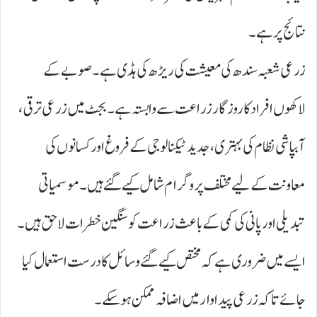
نتائج پر ہے۔
زرعی شعبہ سندھ کی معیشت کی ریڑھ کی ہڈی ہے۔ صوبے کے
لاکھوں افراد کا روزگار زراعت سے وابستہ ہے۔ بجٹ میں زرعی ترقی،
آبپاشی نظام کی بہتری، جدید ٹیکنالوجی کے فروغ اور کسانوں کی
معاونت کے لیے مختلف پروگرام شامل کیے گئے ہیں۔ موسمیاتی
تبدیلی اور پانی کی کمی کے باعث زراعت کو سنگین خطرات لاحق ہیں۔
ایسے میں ضروری ہے کہ مختص کیے گئے وسائل کا درست استعمال کیا
جائے تاکہ زرعی پیداوار میں اضافہ ممکن ہو سکے۔