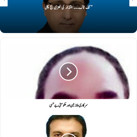
’’ ٹک ٹاک۔۔۔ اقتدار کی گھڑی بج چکی
سرکاری ملازمین اور حکومتی بے حسی