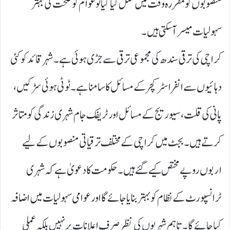
منصوبوں کو مقررہ وقت میں مکمل کیا گیا تو عوام کو صحت کی بہتر
سہولیات میسر آ سکتی ہیں۔
کراچی کی ترقی سندھ کی مجموعی ترقی سے جڑی ہوئی ہے۔ شہر قائد کو کئی
دہائیوں سے انفراسٹرکچر کے مسائل کا سامنا ہے۔ ٹوٹی ہوئی سڑکیں،
پانی کی قلت، سیوریج کے مسائل اور ٹریفک جام شہری زندگی کو متاثر
کرتے ہیں۔ بجٹ میں کراچی کے مختلف ترقیاتی منصوبوں کے لیے
اربوں روپے مختص کیے گئے ہیں۔ حکومت کا دعویٰ ہے کہ شہری
ٹرانسپورٹ کے نظام کو بہتر بنایا جائے گا اور عوامی سہولیات میں اضافہ
کیا جائے گا۔ تاہم شہریوں کی نظر صرف اعلانات پر نہیں بلکہ عملی