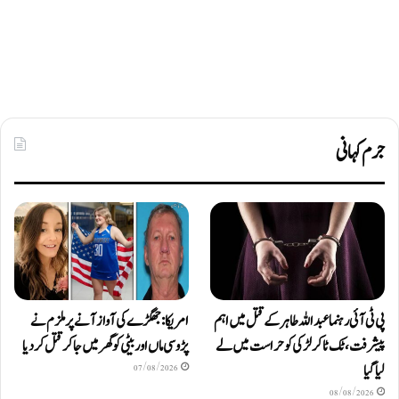
جرم کہانی
پی ٹی آئی رہنما عبداللہ طاہر کے قتل میں اہم
امریکا: جھگڑے کی آواز آنے پر ملزم نے
پیشرفت، ٹک ٹاکر لڑکی کو حراست میں لے
پڑوسی ماں اور بیٹی کو گھر میں جا کر قتل کر دیا
لیا گیا
07/08/2026
08/08/2026