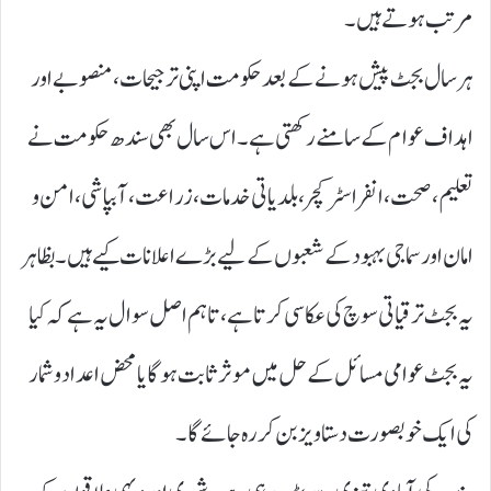
مرتب ہوتے ہیں۔
ہر سال بجٹ پیش ہونے کے بعد حکومت اپنی ترجیحات، منصوبے اور
اہداف عوام کے سامنے رکھتی ہے۔ اس سال بھی سندھ حکومت نے
تعلیم، صحت، انفراسٹرکچر، بلدیاتی خدمات، زراعت، آبپاشی، امن و
امان اور سماجی بہبود کے شعبوں کے لیے بڑے اعلانات کیے ہیں۔ بظاہر
یہ بجٹ ترقیاتی سوچ کی عکاسی کرتا ہے، تاہم اصل سوال یہ ہے کہ کیا
یہ بجٹ عوامی مسائل کے حل میں موثر ثابت ہوگا یا محض اعداد و شمار
کی ایک خوبصورت دستاویز بن کر رہ جائے گا۔