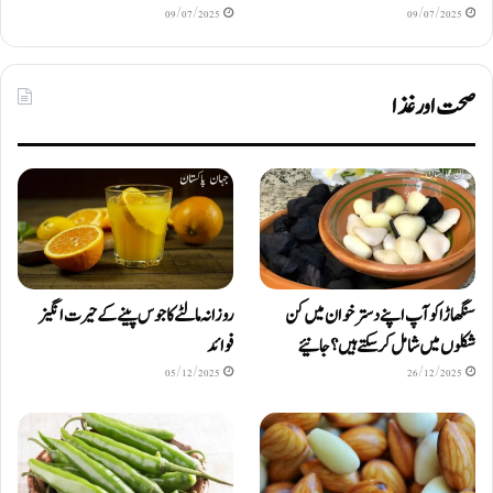
09/07/2025
09/07/2025
صحت اور غذا
سنگھاڑا کو آپ اپنے دستر خوان میں کن
روزانہ مالٹے کا جوس پینے کے حیرت انگیز
شکلوں میں شامل کرسکتے ہیں ؟ جانیئے
فوائد
05/12/2025
26/12/2025