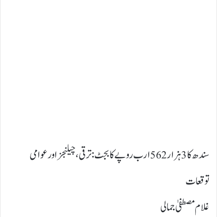
سندھ کا 3ہزار 562ارب روپے کا بجٹ: ترقی، چیلنجز اور عوامی
توقعات
غلام مصطفیٰ جمالی