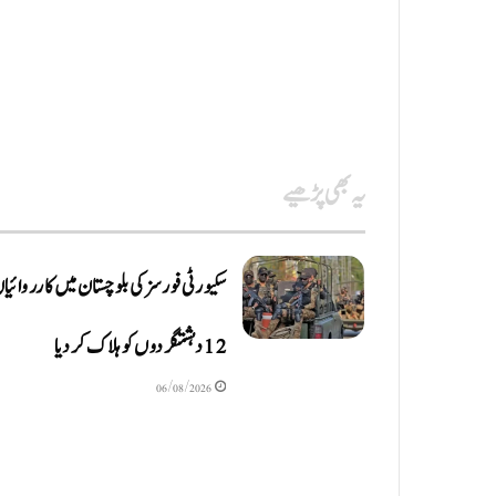
یہ بھی پڑھیے
سکیورٹی فورسز کی بلوچستان میں کارروائیا
12 دہشتگردوں کو ہلاک کردیا
06/08/2026