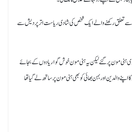
گر سے تعلق رکھنے والے ایک شخص کی شادی ریاست اتر پردیش سے
وی ہنی مون پر گئے لیکن یہ ہنی مون خوش گوار یادوں کے بجائے
ا اپنے والدین اور بہن بھائی کو بھی ہنی مون پر ساتھ لے گیا تھا