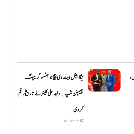
ں،
نیگا بیٹل ایٹ دی بیچ جوجٹسو گریپلنگ
چیمپئن شپ ٜ ولید علی کلیئر نے تاریخ رقم
کر دی
06/08/2026