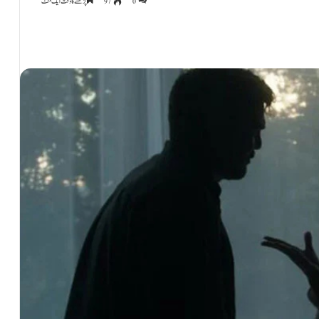
0
97
پڑھنے کا وقت ایک منٹ