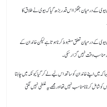
وی کے درمیان جھگڑا اس قدر بڑھ گیا کہ بیوی نے طلاق کا
یاں بیوی کے درمیان تعلق مضبوط کرنا ہوتا ہے لیکن خاندان کے
تھ مناسب وقت نہیں گزار سکی۔
کہ میں اپنے خاندان کو ساتھ اس لیے لے کر گیا کیونکہ میں چاہتا
و شامل کرنا نامناسب نہیں تھا اور مجھے یہ غلطی نہیں لگتی