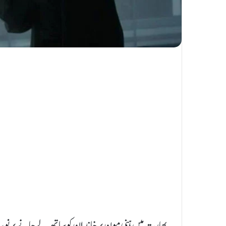
بھارت میں ہنی مون پر خاندان کو ساتھ لے جانے پر نوبیا