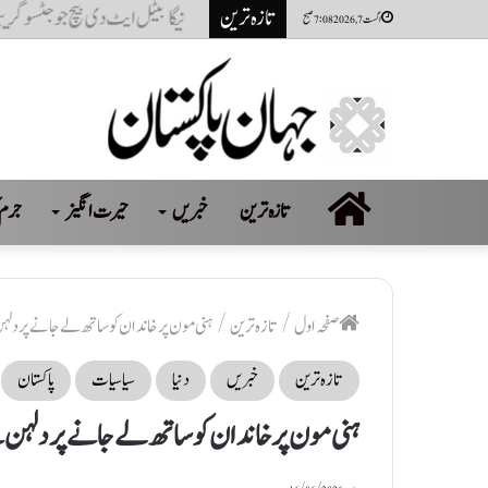
تازہ ترین
پاکستانی کرکٹر حمزہ نذر پر 2 سال کی پابندی اور 10 لاکھ روپےکا جرمانہ عائد
اگست 7, 2026 7:08 صبح
صفحہ
تازہ ترین
خبریں
حیرت انگیز
جرم 
اول
صفحہ اول
/
تازہ ترین
/
ہنی مون پر خاندان کو ساتھ لے جانے پر دلہن
تازہ ترین
خبریں
دنیا
سیاسیات
پاکستان
ہنی مون پر خاندان کو ساتھ لے جانے پر دلہن ن