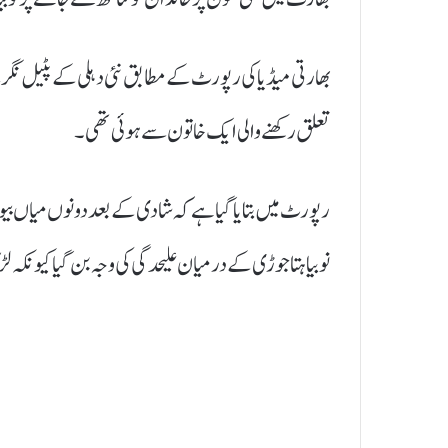
بھارتی میڈیا کی رپورٹ کے مطابق نئی دہلی کے پٹیل ن
تعلق رکھنے والی ایک خاتون سے ہوئی تھی۔
رپورٹ میں بتایا گیا ہے کہ شادی کے بعد دونوں میاں بی
نوبیاہتا جوڑی کے درمیان علیحدگی کی وجہ بن گیا کیونکہ لڑک