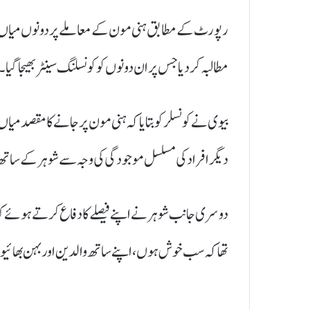
رپورٹ کے مطابق ہنی مون کے معاملے پر دونوں میاں بی
مطالبہ کر دیا جس پر ان دونوں کو کونسلنگ سینٹر بھیجا گیا۔
بیوی نے کونسلر کو بتایا کہ ہنی مون پر جانے کا مقصد م
دیگر افراد کی مسلسل موجودگی کی وجہ سے شوہر کے سا
دوسری جانب شوہر نے اپنے فیصلے کا دفاع کرتے ہوئے کہا 
تھا کہ سب خوش ہوں، اپنے ساتھ والدین اور بہن بھائیوں ک