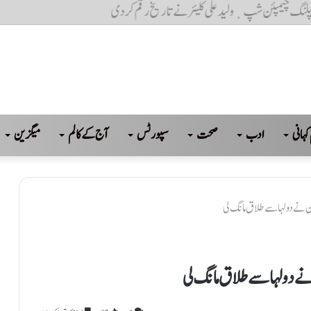
کہانی
ادب
صحت
سپورٹس
آج کے کالم
میگزین
 نے دولہا سے طلاق مانگ لی
ے دولہا سے طلاق مانگ لی