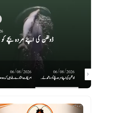
26
امریکا سے اشارے ملے ہیں کہ وہ وع
06/08/2026
06/08/2026
06/08/2
ڈولفن کی اپنے مردہ بچے کو ساتھ لے کر تیرنے کی ویڈیو وائرل
امریکا سے اشارے ملے ہیں کہ وہ وعدوں پر پھر سے عمل کیلئے تیار ہے: ایران