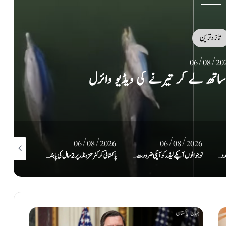
تازہ ترین
06/08/20
دوں پر پھر سے عمل کیلئے تیار ہے: ایران
/08/2026
06/08/2026
06/08/2026
نوجوانوں آپکے لیڈر کو آپکی ضرورت ہے، 27 ستمبر کو اسلام آباد کا رخ کریں گے: سہیل آفریدی کا اعلان
پاکستانی کرکٹر حمزہ نذر پر 2 سال کی پابندی اور 10 لاکھ روپےکا جرمانہ عائد
پٹرولیم مصنوعات کی قیمتوں میں اضافے اور لیوی ٹیکس کے خلاف جماعتِ اسلامی کا ملک گیر احتجاج