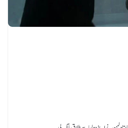
ہتا دلہن نے اپنے دولہا سے طلاق مانگ لی۔