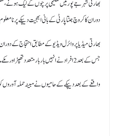
بھارتی شہر جے پور میں تعلیمی پرچوں کے لیک ہونے، تع
دوران کاکروچ جنتا پارٹی کے بانی ابھجیت دیپکے پر نامعلوم 
بھارتی میڈیا پر وائرل ویڈیو کے مطابق احتجاج کے دور
جس کے بعد 2 افراد نے انہیں بار بار متعدد تھپڑ اور مکے مارے۔
واقعے کے بعد دیپکے کے حامیوں نے مبینہ حملہ آوروں کو پکڑ 