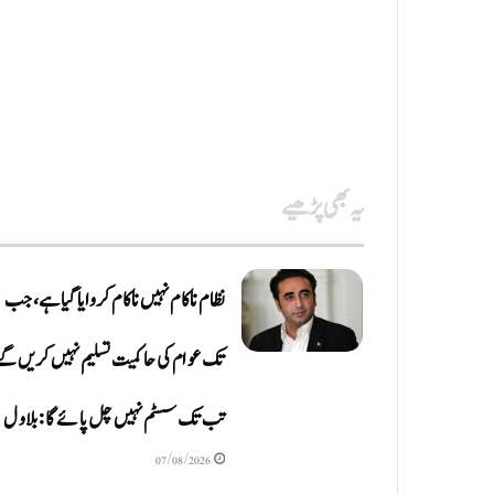
یہ بھی پڑھیے
نظام ناکام نہیں ناکام کروایاگیا ہے، جب
تک عوام کی حاکمیت تسلیم نہیں کریں گے
تب تک سسٹم نہیں چل پائےگا: بلاول
07/08/2026