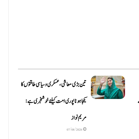
تین بڑی معاشی، عسکری و سیاسی طاقتوں کا
یکجا ہونا پوری امت کیلئے خوشخبری ہے:
مریم نواز
07/08/2026