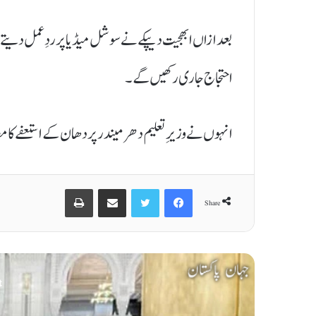
بعد ازاں ابھجیت دیپکے نے سوشل میڈیا پر ردِعمل دیتے ہ
احتجاج جاری رکھیں گے۔
انہوں نے وزیرِ تعلیم دھرمیندر پردھان کے استعفے کا مطا
Print
Share via Email
Twitter
Facebook
Share
t