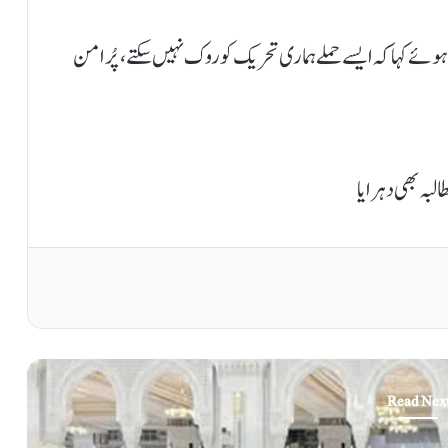
وئے کہا کہ ایسے حملے ہماری تحریک کو روک نہیں سکتے، پُرامن
لبہ بھی دہرایا
Read Nex