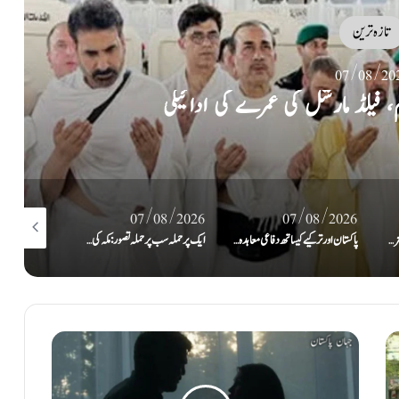
تازہ ترین
07/08/20
م، فیلڈ مارشل کی عمرے کی ادائیگی
/08/2026
07/08/2026
07/08/2026
ایران جنگ جلد ختم اور آبنائے ہرمز کھل جائے گی: ٹرمپ کا دعویٰ
پاکستان اور ترکیے کیساتھ دفاعی معاہدہ سعودی عرب کی حفاظت کی ضمانت نہیں دیتا: ابراہیم رضائی
ایک پر حملہ سب پر حملہ تصور: مکہ کی سرزمین پر پاک، ترک سعودی دفاعی معاہدہ طے