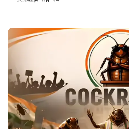
0
88
پڑھنے کا وقت ایک منٹ