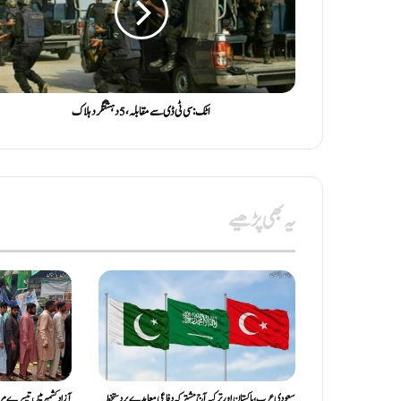
اٹک: سی ٹی ڈی سے مقابلہ، 5 دہشتگرد ہلاک
یہ بھی پڑھیے
سعودی عرب، پاکستان اور ترکیہ آج مشترکہ دفاعی معاہدے پر دستخط