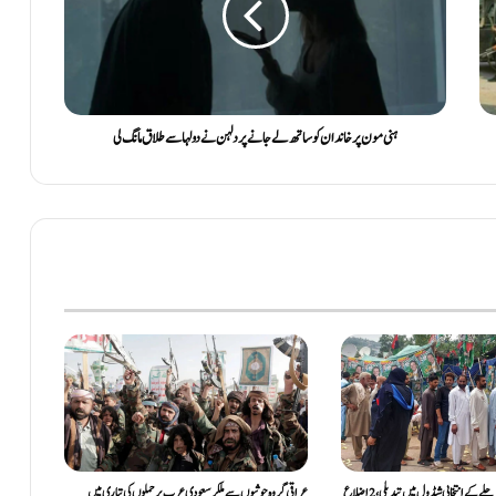
ہنی مون پر خاندان کو ساتھ لے جانے پر دلہن نے دولہا سے طلاق مانگ لی
آزادکشمیر میں تیسرے مرحلے کے انتخابی شیڈول میں تبدیلی، 2 اضلاع
عراقی گروہ حوثیوں سے ملکر سعودی عرب پر حملوں کی تیاری میں