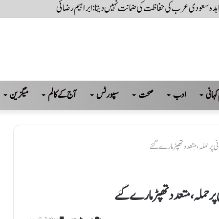
عاہدہ سعودی عرب کی حفاظت کی ضمانت نہیں دیتا: ابراہیم رضائی
کہانی
ادب
صحت
سپورٹس
آج کے کالم
میگزین
نی پر حملہ، متعدد تھپڑ مارے گئے
 پر حملہ، متعدد تھپڑ مارے گئے