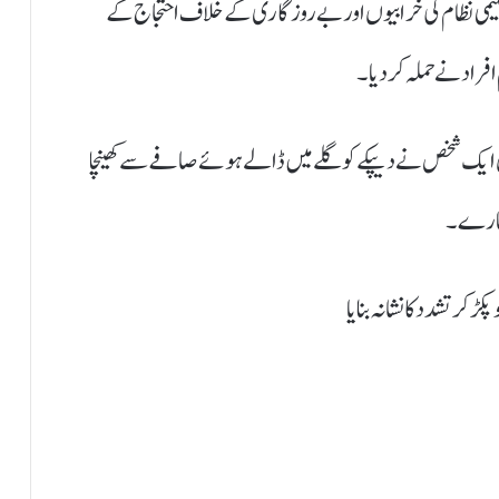
لیمی نظام کی خرابیوں اور بے روزگاری کے خلاف احتجاج کے
افراد نے حملہ کر دیا۔
ان ایک شخص نے دیپکے کو گلے میں ڈالے ہوئے صافے سے کھینچا
کر تشدد کا نشانہ بنایا