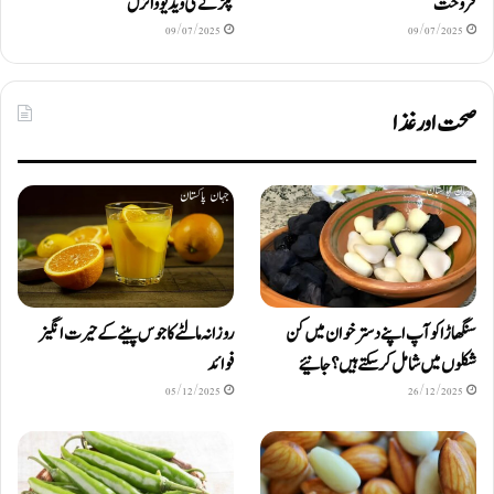
فروخت
پکڑنے کی ویڈیو وائرل
09/07/2025
09/07/2025
صحت اور غذا
سنگھاڑا کو آپ اپنے دستر خوان میں کن
روزانہ مالٹے کا جوس پینے کے حیرت انگیز
شکلوں میں شامل کرسکتے ہیں ؟ جانیئے
فوائد
05/12/2025
26/12/2025