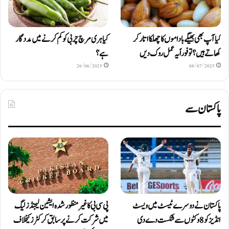
کیا آپ بھی بھیگے باداموں کا چھلکا اتار کر
کیا ہری مرچ چربی کو کم کرنے میں مددگار
کھاتے ہیں؟ تو فوراً یہ عمل روک دیں
ہے؟
26/06/2025
08/07/2025
پاکستان سے
پاکستان نے دوسرے ٹیسٹ میں ویسٹ
پی سی بی کا غیر منظور شدہ ایشین لیجنڈز لیگ
انڈیز کو 8 وکٹوں سے شکست دے دی
میں شرکت کرنے پر سابق کرکٹرز کیخلاف