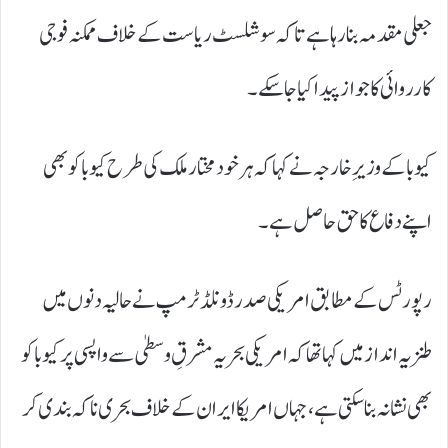
جعلی مقدمہ بنا رہا ہے تاکہ سوشلسٹ ریاست کے خلاف ممکنہ فوجی
کارروائی کا جواز پیدا کیا جا سکے۔
کیوبا کے وزیرِ خارجہ نے کہا کہ ہر خودمختار ملک کی طرح کیوبا کو بھی
اپنے دفاع کا حق حاصل ہے۔
رپورٹس کے مطابق امریکی صدر ڈونلڈ ٹرمپ نے حالیہ دنوں میں
طنزیہ انداز میں کہا تھا کہ امریکی بحریہ مشرقِ وسطیٰ سے واپسی پر کیوبا کو
بھی نشانہ بنا سکتی ہے، جہاں امریکا ایران کے خلاف بحری ناکہ بندی کر