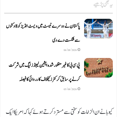
یہ بھی پڑھیے
پاکستان نے دوسرے ٹیسٹ میں ویسٹ انڈیز کو 8 وکٹوں
سے شکست دے دی
06/08/2026
پی سی بی کا غیر منظور شدہ ایشین لیجنڈز لیگ میں شرکت
کرنے پر سابق کرکٹرز کیخلاف کارروائی کا فیصلہ
05/08/2026
کیوبا نے ان الزامات کو سختی سے مسترد کرتے ہوئے کہا کہ امریکا ایک