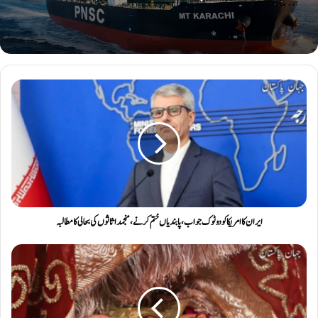
ایران کا امریکا کو دوٹوک جواب، پابندیاں ختم کرنے، منجمد اثاثوں کی بحالی کا مطالبہ