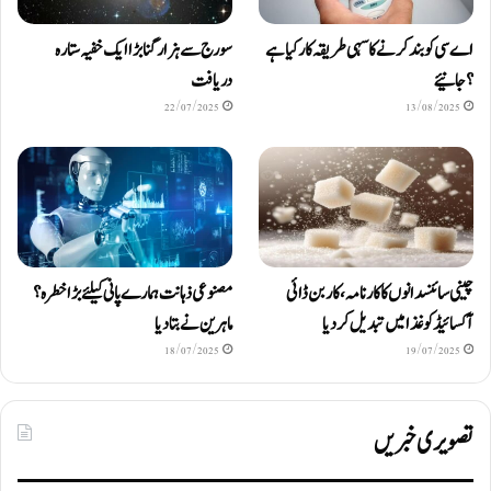
اے سی کو بند کرنے کا سہی طریقہ کار کیا ہے
سورج سے ہزار گنا بڑا ایک خفیہ ستارہ
؟ جانیئے
دریافت
22/07/2025
13/08/2025
چینی سائنسدانوں کا کارنامہ، کاربن ڈائی
مصنوعی ذہانت ہمارے پانی کیلئے بڑا خطرہ؟
آکسائیڈ کو غذا میں تبدیل کردیا
ماہرین نے بتا دیا
18/07/2025
19/07/2025
تصویری خبریں