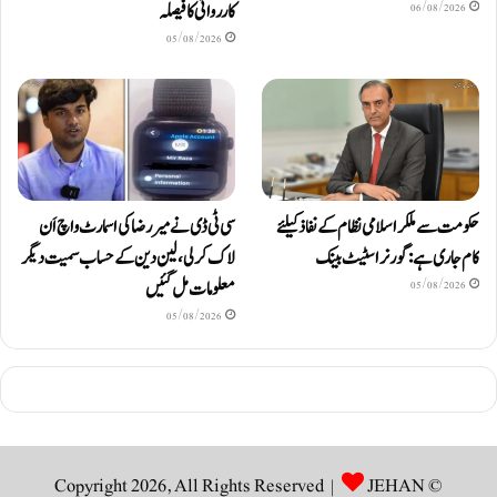
کارروائی کا فیصلہ
06/08/2026
05/08/2026
حکومت سے ملکر اسلامی نظام کے نفاذ کیلئے
سی ٹی ڈی نے میر رضا کی اسمارٹ واچ اَن
کام جاری ہے: گورنر اسٹیٹ بینک
لاک کرلی، لین دین کے حساب سمیت دیگر
معلومات مل گئیں
05/08/2026
05/08/2026
JEHAN
© Copyright 2026, All Rights Reserved |