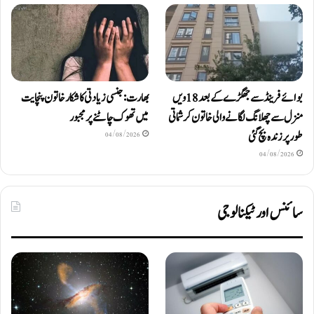
بوائے فرینڈ سے جھگڑے کے بعد 18 ویں
بھارت: جنسی زیادتی کا شکار خاتون پنچایت
منزل سے چھلانگ لگانے والی خاتون کرشماتی
میں تھوک چاٹنے پر مجبور
طور پر زندہ بچ گئی
04/08/2026
04/08/2026
سائنس اور ٹیکنالوجی