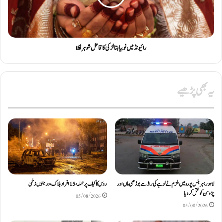
رائیونڈ میں نوبیاہتا لڑکی کا قاتل شوہر نکلا
یہ بھی پڑھیے
لاہور: ہربنس پورہ میں ملزم نے لوہے کی راڈ سے بوڑھی ماں اور
روس کا کیف پر حملہ، 15 افراد ہلاک، درجنوں زخمی
پڑوسن کو قتل کر دیا
05/08/2026
05/08/2026