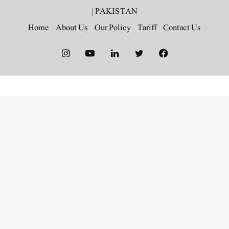
|
PAKISTAN
Home
About Us
Our Policy
Tariff
Contact Us
Instagram
YouTube
LinkedIn
Twitter
Facebook