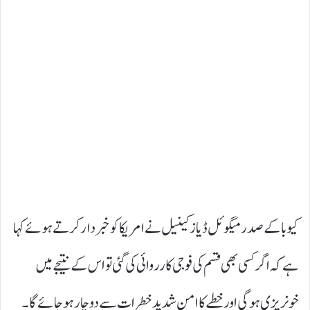
کیوبا کے صدر میگوئل ڈیاز کینیل نے امریکا کو خبردار کرتے ہوئے کہا
ہے کہ اگر کسی بھی قسم کی فوجی کارروائی کی گئی تو اس کے نتیجے میں
خونریزی ہو گی اور خطے کا امن شدید خطرات سے دوچار ہو جائے گا۔