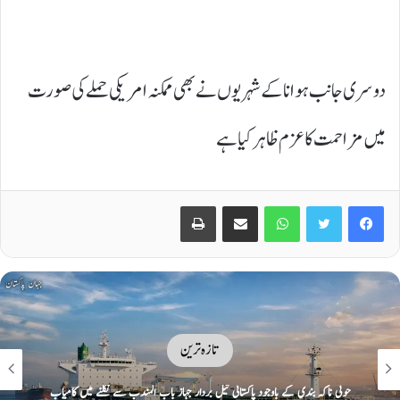
دوسری جانب ہوانا کے شہریوں نے بھی ممکنہ امریکی حملے کی صورت
میں مزاحمت کا عزم ظاہر کیا ہے
Print
Share via Email
WhatsApp
Twitter
Facebook
تازہ ترین
حوثی ناکہ بندی کے باوجود پاکستانی تیل بردار جہاز باب المندب سے نکلنے میں کامیاب