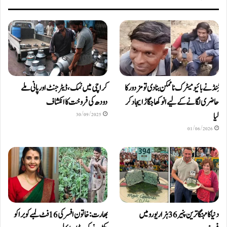
ٹِنڈ نے بائیومیٹرک ناممکن بنا دی تو مزدور کا
کراچی میں نمک، ڈیٹرجنٹ اور پانی ملے
حاضری لگانے کے لیے انوکھا جگاڑ ایجاد کر
دودھ کی فروخت کا انکشاف
لیا
30/09/2025
01/06/2026
دنیا کا مہنگا ترین پنیر 36 ہزار یورو میں
بھارت: خاتون افسر کی 16 فٹ لمبے کوبرا کو