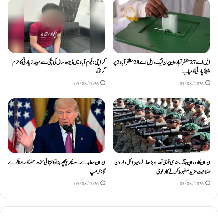
ایل اے 27 مظفرآباد ون پر ن لیگ، ایل اے 28 مظفر آباد 2 پر
کراچی: قیوم آباد میں ڈیڑھ سال کی بچی سے مبینہ زیادتی کا ملزم
پیپلز پارٹی کامیاب
گرفتار
05/08/2026
05/08/2026
ایران کا دورانِ جنگ بندی فوجی تعداد بڑھانے، میزائل و ڈرون
ایران معاہدے سے پھر پیچھے ہٹا تو انتہائی سخت حملے کا سامنا کرے
صلاحیت مزید مضبوط کرنے کا دعویٰ
گا: ٹرمپ
05/08/2026
05/08/2026