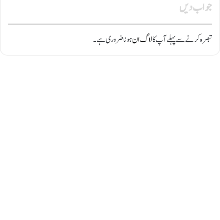
جواب دیں
تبصرہ کرنے سے پہلے آپ کا
لاگ ان
ہونا ضروری ہے۔