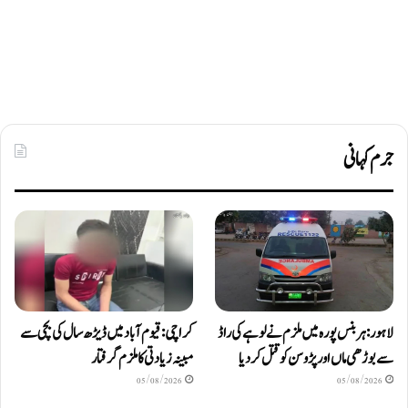
جرم کہانی
لاہور: ہربنس پورہ میں ملزم نے لوہے کی راڈ
کراچی: قیوم آباد میں ڈیڑھ سال کی بچی سے
سے بوڑھی ماں اور پڑوسن کو قتل کر دیا
مبینہ زیادتی کا ملزم گرفتار
05/08/2026
05/08/2026