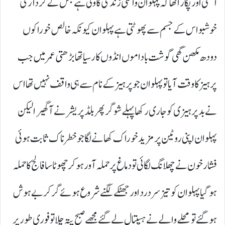
اٹھی اور پکار اٹھا کہ پہلوان واقعی زندگی کا ولی ہے جس کے کردار کی
خوشبو اس کے جسم سے پھوٹتی ہے پہلوان کیونکہ خالص خوراکوں
دودھ مکھن گھی گوشت باداموں انڈوں کا رسیا تھا بڑھتی عمر میں جب
پرہیز کا وقت آیا تو پہلوان جو پرہیز کے نام سے ہی واقف نہیں تھا اس
نے بد پرہیزی کو جاری رکھا پہلے شوگر پھر بلڈ پریشر نے آگھیرا لیکن
پہلوان اپنی روٹین پر مزید خوراک کھانے لگا جو خطرناک ثابت ہوئی
فشار خون نے چھلانگ لگائی تو دماغ پر حملہ آور ہو کر چھوٹا سا فالج کا حملہ
ہو گیا پہلوان کو تیز سر درد اور جھٹکے لگنے شروع ہوئے گر کر بے ہوش
ہو گئے تو محلے والے نے ہسپتال لے گئے مجھے صبح پتہ چلا تو فوری طور پر