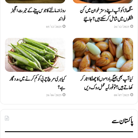
سنگھاڑا کو آپ اپنے دستر خوان میں کن
روزانہ مالٹے کا جوس پینے کے حیرت انگیز
شکلوں میں شامل کرسکتے ہیں ؟ جانیئے
فوائد
05/12/2025
26/12/2025
کیا آپ بھی بھیگے باداموں کا چھلکا اتار کر
کیا ہری مرچ چربی کو کم کرنے میں مددگار
کھاتے ہیں؟ تو فوراً یہ عمل روک دیں
ہے؟
26/06/2025
08/07/2025
پاکستان سے