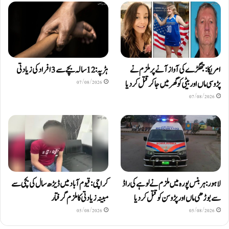
امریکا: جھگڑے کی آواز آنے پر ملزم نے
ہڑپہ: 12 سالہ بچے سے 3 افراد کی زیادتی
پڑوسی ماں اور بیٹی کو گھر میں جا کر قتل کر دیا
07/08/2026
07/08/2026
لاہور: ہربنس پورہ میں ملزم نے لوہے کی راڈ
کراچی: قیوم آباد میں ڈیڑھ سال کی بچی سے
سے بوڑھی ماں اور پڑوسن کو قتل کر دیا
مبینہ زیادتی کا ملزم گرفتار
05/08/2026
05/08/2026