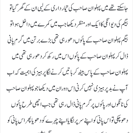
جا سکتے تھے میں پہلوان صاحب کی تیمار داری کے لیی ان کے گھر گیا تو
بیگم کی دیوانگی کا ایک اور منظر دیکھا جب میں کمرے میں داخل ہوا تو
بیگم پہلوان صاحب کے پائوں دھو رہی تھی بڑے برتن میں گرم پانی
ڈال کر پہلوان صاحب کے پائوں اس میں رکھ کر دھو رہی تھی میں
پہلوان صاحب کے پاس بیٹھ کر باتیں کرنے لگا پرہیز کی اہمیت کہ اب
آپ نے بد پرہیزی نہیں کرنی اِس دوران میں دیکھا جو پہلوان صاحب
کی ٹانگوں اور پائوں پر گرم پانی ڈال رہی تھی جب اچھی طرح پائوں
دھو چکی تو اس پانی کو اپنے سر پر لگا یا اپنے چہرے کو دھو یاپھر اس پانی کو