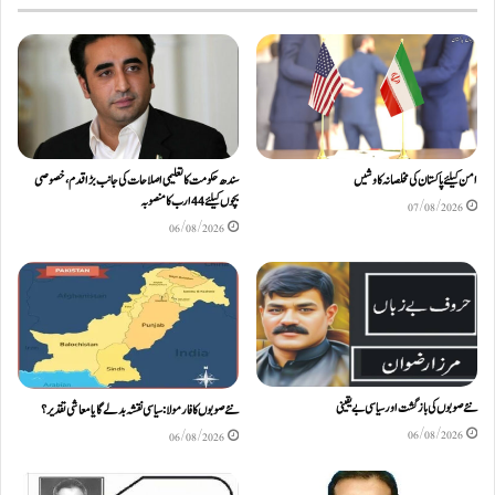
امن کیلئے پاکستان کی مخلصانہ کاوشیں
سندھ حکومت کا تعلیمی اصلاحات کی جانب بڑا قدم، خصوصی
بچوں کیلئے44 ارب کا منصوبہ
07/08/2026
06/08/2026
نئے صوبوں کی بازگشت اور سیاسی بے یقینی
نئے صوبوں کا فارمولا: سیاسی نقشہ بدلے گا یا معاشی تقدیر؟
06/08/2026
06/08/2026