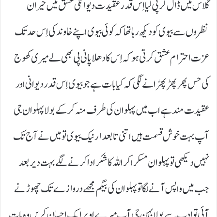
گلاس میں ڈال کر پی لیا اِس قدر عقیدت دیوانگی عشق میں حیران
نظروں سے بیوی کو دیکھ رہا تھا کہ کوئی بیوی اپنے خاوند کی اِس حد تک
عزت احترام عشق کرتی ہو کہ اِس کا دھلا پانی پی بھی لے میری کھوج
کی حس پھر پھڑ پھڑانے لگی کہ کیا بات ہے جو بیوی اِس قدر دیوانی اور
عقیدت مند ہے اب میں پہلوان کی طرف منہ کر کے بولا پہلوان جی
آپ بہت خوش قسمت ہیں اتنی تابعدار نیک بیوی تو میں نے آج تک
نہیں دیکھی تو پہلوان مسکرا کر اللہ کا شکر ادا کرنے لگے بہت دیر بعد
جب میں واپس آنے لگا تو پہلوان کی بیگم مجھے دروازے تک چھوڑنے
آئی تو ادب سے بولا بہن جی آپ میرے اوپر ایک احسان کریں وہ بات