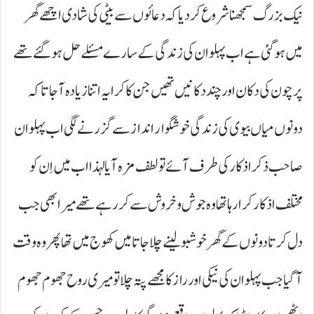
نیک بزرگ سمجھنا شروع کر دیا کہ دعائوں سے بیٹی کی شادی اچھے گھر
میں ہو گئی ہے اب پہلوان کی زندگی کے سارے مسئلے حل ہو گئے تھے
پرچون کی دکان اور چند دکانیں تھیں جن کا کرایہ اتنا زیادہ آجاتا کہ
دونوں میاں بیوی کی زندگی خوشگوار انداز سے گزر نے لگی اب پہلوان
صاحب ذکر اذکار کی طرف آئے تو لطف مزہ آیا لہذا اب میں اِن کو
مختلف اذکار کرا رہا تھا وہ جوش و خروش سے کر رہے تھے میرا بھی جب
دل کرتا دونوں کے گھر خوشبو لینے چلا جاتا میں کھوج میں تھا پھر وہ وقت
آگیا جب پہلوان کی نیکی اور راز کا مجھے پتہ چلا تو میری روح جھوم جھوم