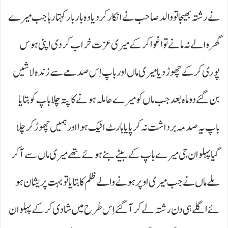
نے رشتہ بھیجا تو والد صاحب نے انکار کر دیا وہ بار بار کہتا رہا جب میرے
گھر والے نہ مانے تو اغوا کر کے میری عزت خراب کر دی اپنی ہو س
پوری کر کے چھوڑ دیا میری ماں اور باپ اِس صدمے سے زندہ لاشیں
بن گئے دو ماہ بعد جب ماں کو میرے حاملہ ہو نے کا پتہ چلا باپ کو بتایا
باپ یہ صدمہ برداشت نہ کر پایا ہارٹ اٹیک ہوا اور ہمیں چھوڑ کر چلا
گیا پہلوان جی میرے باپ کے بیٹے بنے ہوئے تھے میری ماں سے آکر
ملے ماں نے جب میری اوپر ہونے والے ظلم کا بتایا تو بہت پریشان ہو
ئے اگلے ہی دن رشتہ لے کر آگئے اِس طرح میں شادی کر کے پہلوان