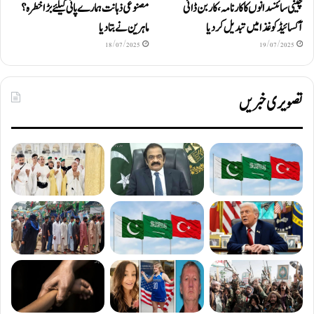
چینی سائنسدانوں کا کارنامہ، کاربن ڈائی
مصنوعی ذہانت ہمارے پانی کیلئے بڑا خطرہ؟
آکسائیڈ کو غذا میں تبدیل کردیا
ماہرین نے بتا دیا
18/07/2025
19/07/2025
تصویری خبریں