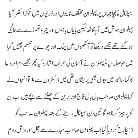
ہسپتال پہنچا جہاں پر پہلوان مختلف نالیوں اور ڈرپوں میں جکڑا نظر آیا
پہلوان ہوش میں آچکا تھا لیکن بایاں بازوں اور چہرہ تھوڑے سے فالجی
ہو گئے تھے مجھے دیکھا تو آنکھوں میں چمک اور چہرے پر تبسم پھیل گیا
میں حوصلہ دیا تو پہلوان نے آسمان کی طرف اشارہ کیا پھر مجھے دم اور دعا
کا کہا ساتھ میں بیوی بھی پریشان تھی میں ڈاکٹروں سے ملا تو انہوں نے
کہا پہلوان صاحب با ل بال فالج اور برین کے پھٹنے سے بچے ہیں اب اِن
کو پرہیز کر نا ہو گا تین دن ہسپتال رہنے کے بعد پہلوان صاحب کو
ڈسچارج کر دیا گیا اب پہلوان صاحب سہارے سے چل اور واش روم