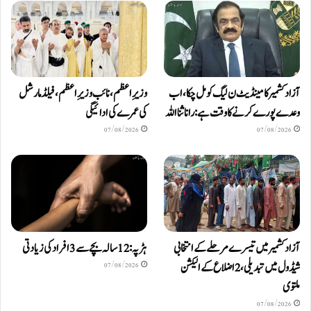
آزاد کشمیر کا مینڈیٹ ن لیگ کو مل چکا، اب
وزیرِاعظم، نائب وزیرِ اعظم، فیلڈ مارشل
وعدے پورے کرنے کا وقت ہے: رانا ثنا اللہ
کی عمرے کی ادائیگی
07/08/2026
07/08/2026
آزادکشمیر میں تیسرے مرحلے کے انتخابی
ہڑپہ: 12 سالہ بچے سے 3 افراد کی زیادتی
شیڈول میں تبدیلی، 2 اضلاع کے الیکشن
07/08/2026
ملتوی
07/08/2026