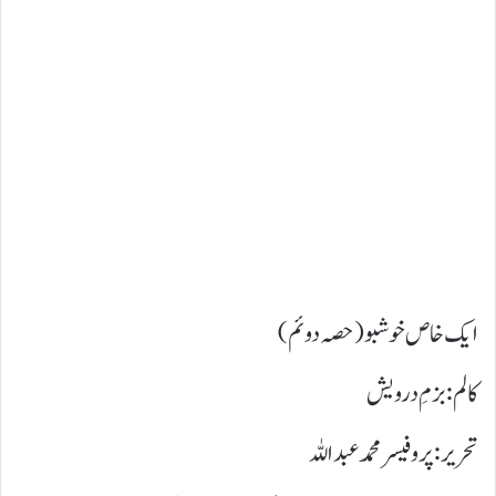
ایک خاص خوشبو ( حصہ دوئم)
کالم : بزمِ درویش
تحریر: پروفیسر محمد عبداللہ