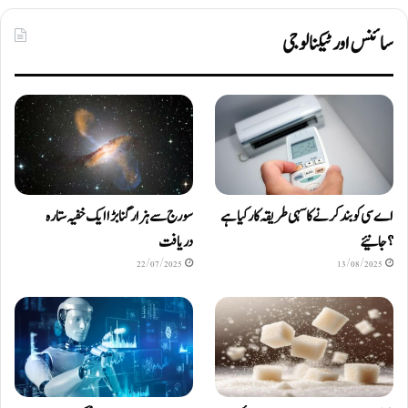
سائنس اور ٹیکنالوجی
اے سی کو بند کرنے کا سہی طریقہ کار کیا ہے
سورج سے ہزار گنا بڑا ایک خفیہ ستارہ
؟ جانیئے
دریافت
22/07/2025
13/08/2025