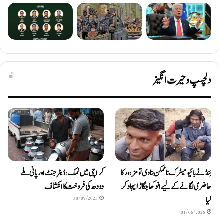
دلچسپ و حیرت انگیز
ٹِنڈ نے بائیومیٹرک ناممکن بنا دی تو مزدور کا
کراچی میں نمک، ڈیٹرجنٹ اور پانی ملے
حاضری لگانے کے لیے انوکھا جگاڑ ایجاد کر
دودھ کی فروخت کا انکشاف
لیا
30/09/2025
01/06/2026