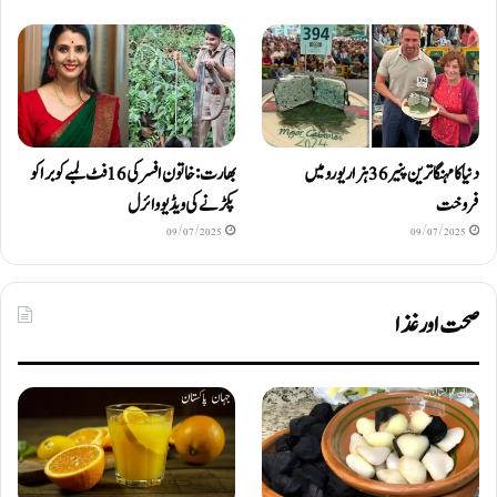
دنیا کا مہنگا ترین پنیر 36 ہزار یورو میں
بھارت: خاتون افسر کی 16 فٹ لمبے کوبرا کو
فروخت
پکڑنے کی ویڈیو وائرل
09/07/2025
09/07/2025
صحت اور غذا