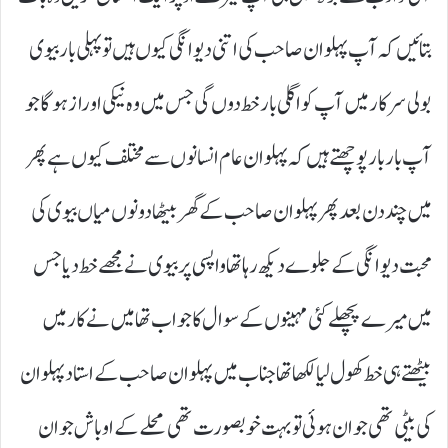
بتائیں کہ آپ پہلوان صاحب کی اتنی دیوانگی کیوں ہیں تو پہلی بار بیوی
بولی سرکار میں آپ کو اگلی بار خط دوں گی جس میں وہ نیکی او راز ہو گا جو
آپ بار بار پو چھتے ہیں کہ پہلوان عام انسانوں سے مختلف کیوں ہے پھر
میں چند دن بعد پھر پہلوان صاحب کے گھر بیٹھا دونوں میاں بیوی کی
محبت دیوانگی کے جلوے دیکھ رہا تھا واپسی پر بیوی نے مجھے خط دیا جس
میں میرے پچھلے کئی مہینوں کے سوال کا جواب تھا میں نے کار میں
بیٹھتے ہی خط کھول لیا لکھا تھا جناب میں پہلوان صاحب کے استاد پہلوان
کی بیٹی تھی جوان ہوئی تو بہت خوبصورت تھی محلے کے اوباش جوان