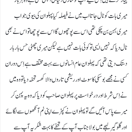
پیار کرتے ہیں اِس لیے آپ کو ساری دنیا ہی اچھی لگتی ہے وہ ہر بار
میری بات کو ٹال جاتا اب میں نے فیصلہ کیا پہلوان کی بیوی جو اب
میری بہن بن چکی تھی اس سے پوچھوں گا اس سے پوچھا تو اس نے بھی
ٹال دیا کہ نہیں ایسی تو کوئی بات نہیں ہے لیکن میری چھٹی حس بار بار
دستک دیتی تھی کہ پہلوان عام انسانوں سے بہت مختلف ہے اِس دوران
کسی نے مجھے بوسکی کا سوٹ اور ریشمی تاروں والا کھسہ تحفہ دیا تو وہ میں
نے اِس شرط اور درخواست پر پہلوان صاحب کو دیا کہ وہ یہ پہن کر
میرے پاس آئیں گے تو پہلوان نے کپڑے اپنی نم آنکھوں سے لگائے
اور گلو گیر لہجے میں بولا جناب آپ کے تحفے کا بہت شکریہ آپ سے