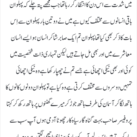
میں شدت سے اس دن کا انتظار کر رہا تھا جب مجھے پتہ چلے کہ پہلوان
باقی انسانوں سے مختلف کیوں ہے میں نے دو تین بار پہلوان سے اِس
بات کا ذکر بھی کیا تھا پہلوان تم ایک صابر شاکر انسان ہو ایسے انسان
معاشرے میں اور بھی مل جاتے ہیں لیکن تمہاری ذات شخصیت میں
کوئی اور بھی نیکی اچھائی ہے جسے تم نے چھپا رکھا ہے وہ نیکی اچھائی
تمہیں دوسروں سے مختلف کرتی ہے وہ کیا ہے تو پہلوان دونوں کانوں کا
ہاتھ لگا کر آسمان کی طرف ہاتھ جوڑ کر میرے گھٹنوں پر ہاتھ رکھ کر کہتا
پروفیسر صاحب بہت گناہ گار سیاہ کار چھوٹا آدمی ہوں آپ سب سے