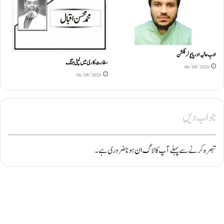
ادبِ عالیہ اور پاپولر فکشن
سفارت کاری میں لپٹی جنگ
06/08/2026
06/08/2026
جواب دیں
تبصرہ کرنے سے پہلے آپ کا
لاگ ان
ہونا ضروری ہے۔