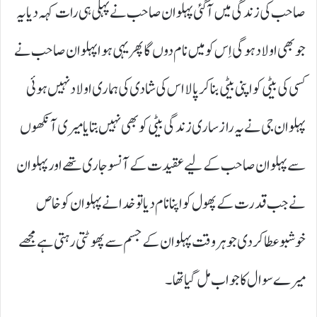
صاحب کی زندگی میں آگئی پہلوان صاحب نے پہلی ہی رات کہہ دیا یہ
جو بھی اولاد ہو گی اِس کو میں نام دوں گا پھر یہی ہوا پہلوان صاحب نے
کسی کی بیٹی کو اپنی بیٹی بنا کر پالا اس کی شادی کی ہماری اولاد نہیں ہوئی
پہلوان جی نے یہ راز ساری زندگی بیٹی کو بھی نہیں بتایا میری آنکھوں
سے پہلوان صاحب کے لیے عقیدت کے آنسو جاری تھے اور پہلوان
نے جب قدرت کے پھول کو اپنا نام دیا تو خدا نے پہلوان کو خاص
خوشبو عطا کردی جو ہر وقت پہلوان کے جسم سے پھوٹتی رہتی ہے مجھے
میرے سوال کا جواب مل گیا تھا ۔