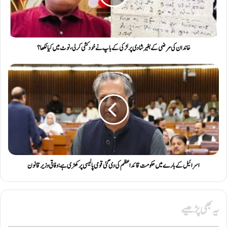
خاندان کی مرضی کے بغیر شادی پر لڑکی کے باپ نے خودکشی کرلی، نوٹ میں کیا لکھا؟
اسرائیل کے بارے میں حکومت قائداعظم کی دی گئی قومی پالیسی پرکھڑی ہے: وفاقی وزیرقانون
یہ بھی پڑھیے