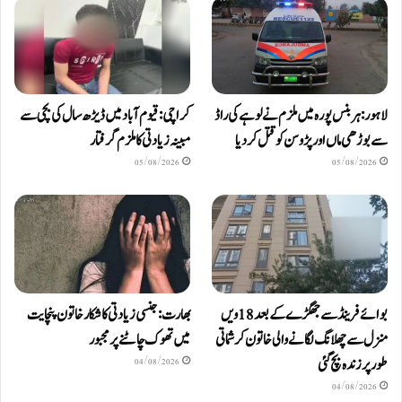
لاہور: ہربنس پورہ میں ملزم نے لوہے کی راڈ
کراچی: قیوم آباد میں ڈیڑھ سال کی بچی سے
سے بوڑھی ماں اور پڑوسن کو قتل کر دیا
مبینہ زیادتی کا ملزم گرفتار
05/08/2026
05/08/2026
بوائے فرینڈ سے جھگڑے کے بعد 18 ویں
بھارت: جنسی زیادتی کا شکار خاتون پنچایت
منزل سے چھلانگ لگانے والی خاتون کرشماتی
میں تھوک چاٹنے پر مجبور
طور پر زندہ بچ گئی
04/08/2026
04/08/2026