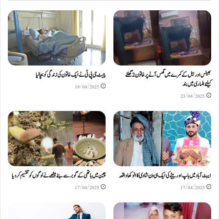
بھینس اور بیل کے کمرے میں گھس آنے پر خاتون 2 گھنٹے
چیٹ جی پی ٹی نے ایک خاتون کی زندگی کو بچالیا
کیلئےالماری میں بند
19/04/2025
23/04/2025
ایبٹ آباد میں باپ اور بیٹے کی ایک ہی دن شادی کا انوکھا واقعہ
چین میں ہاتھی کے گوبر سے بنے میٹھے نے لوگوں کو تقسیم کردیا
17/04/2025
17/04/2025