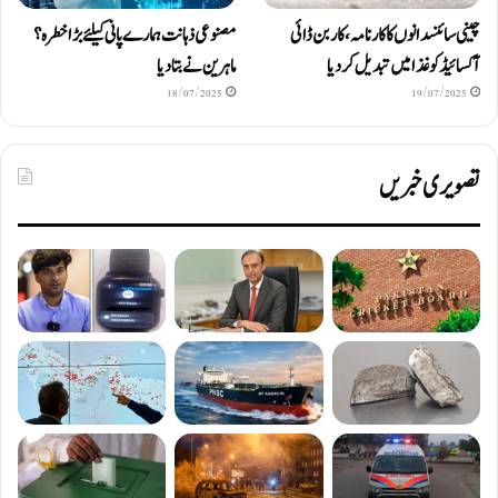
چینی سائنسدانوں کا کارنامہ، کاربن ڈائی
مصنوعی ذہانت ہمارے پانی کیلئے بڑا خطرہ؟
آکسائیڈ کو غذا میں تبدیل کردیا
ماہرین نے بتا دیا
18/07/2025
19/07/2025
تصویری خبریں