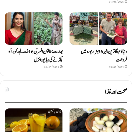
01/06/2026
دنیا کا مہنگا ترین پنیر 36 ہزار یورو میں
بھارت: خاتون افسر کی 16 فٹ لمبے کوبرا کو
فروخت
پکڑنے کی ویڈیو وائرل
09/07/2025
09/07/2025
صحت اور غذا