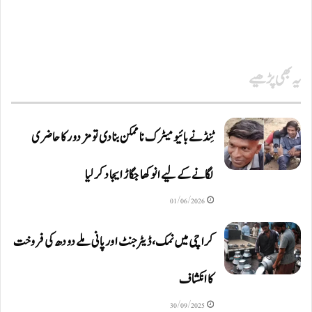
یہ بھی پڑھیے
ٹِنڈ نے بائیومیٹرک ناممکن بنا دی تو مزدور کا حاضری
لگانے کے لیے انوکھا جگاڑ ایجاد کر لیا
01/06/2026
کراچی میں نمک، ڈیٹرجنٹ اور پانی ملے دودھ کی فروخت
کا انکشاف
30/09/2025