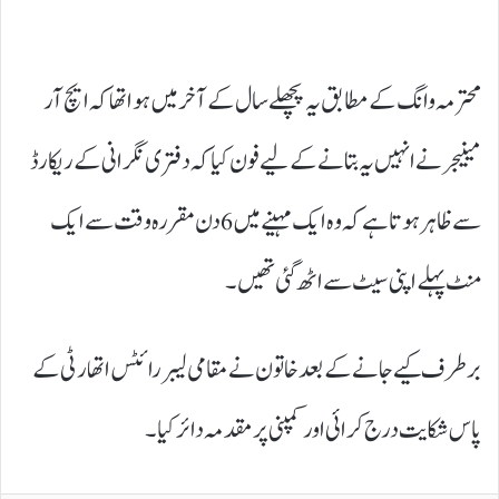
محترمہ وانگ کے مطابق یہ پچھلے سال کے آخر میں ہوا تھا کہ ایچ آر
مینیجر نے انہیں یہ بتانے کے لیے فون کیا کہ دفتری نگرانی کے ریکارڈ
سے ظاہر ہوتا ہے کہ وہ ایک مہینے میں 6 دن مقررہ وقت سے ایک
منٹ پہلے اپنی سیٹ سے اٹھ گئی تھیں۔
برطرف کیے جانے کے بعد خاتون نے مقامی لیبر رائٹس اتھارٹی کے
پاس شکایت درج کرائی اور کمپنی پر مقدمہ دائر کیا۔