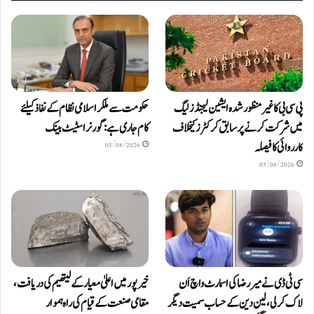
پی سی بی کا غیر منظور شدہ ایشین لیجنڈز لیگ
حکومت سے ملکر اسلامی نظام کے نفاذ کیلئے
میں شرکت کرنے پر سابق کرکٹرز کیخلاف
کام جاری ہے: گورنر اسٹیٹ بینک
کارروائی کا فیصلہ
05/08/2026
05/08/2026
سی ٹی ڈی نے میر رضا کی اسمارٹ واچ اَن
خیرپور میں اعلیٰ معیار کے لیتھیم کی دریافت،
لاک کرلی، لین دین کے حساب سمیت دیگر
مقامی صنعت کے قیام کی راہ ہموار