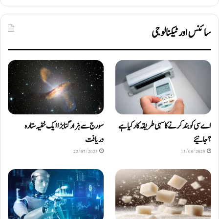
سائنس اور ٹیکنالوجی
اے سی کو بند کرنے کا سہی طریقہ کار کیا ہے
سورج سے ہزار گنا بڑا ایک خفیہ ستارہ
؟ جانیئے
دریافت
22/07/2025
13/08/2025