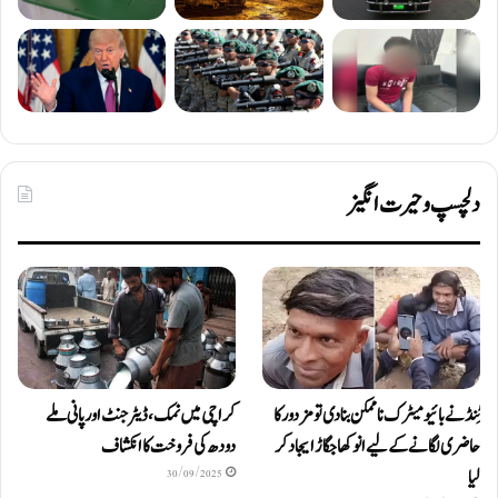
دلچسپ و حیرت انگیز
ٹِنڈ نے بائیومیٹرک ناممکن بنا دی تو مزدور کا
کراچی میں نمک، ڈیٹرجنٹ اور پانی ملے
حاضری لگانے کے لیے انوکھا جگاڑ ایجاد کر
دودھ کی فروخت کا انکشاف
لیا
30/09/2025