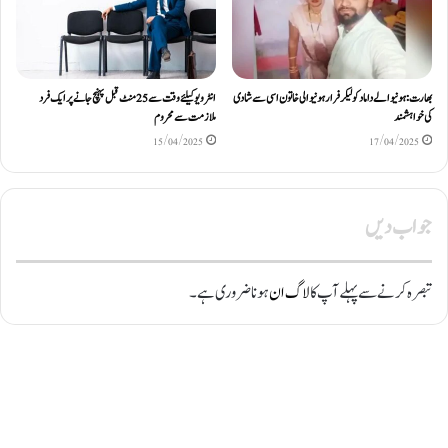
بھارت: ہونیوالے داماد کو لیکر فرار ہونیوالی خاتون اسی سے شادی
انٹرویو کیلئے وقت سے 25 منٹ قبل پہنچ جانے پر ایک فرد
کی خواہشمند
ملازمت سے محروم
15/04/2025
17/04/2025
جواب دیں
تبصرہ کرنے سے پہلے آپ کا
لاگ ان
ہونا ضروری ہے۔