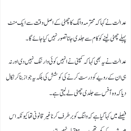
عدالت نے کہا کہ محترمہ وانگ کا چھٹی کے اصل وقت سے ایک منٹ
پہلے چھٹی لینے کو کام سے جلدی جانا تصور نہیں کیا جائے گا۔
عدالت نے یہ بھی کہا کہ کمپنی نے انہیں کوئی وارننگ نہیں دی اور نہ
ہی ان کے رویے کو درست کرنے کی کوشش کی بلکہ یہ جواز بناکر نکال
دیا کہ وہ آفس سے جلدی چھٹی لے لیتی ہے۔
فیصلے میں کہا گیا ہے کہ وانگ کو برطرف کرنا غیر قانونی تھا کیونکہ اس