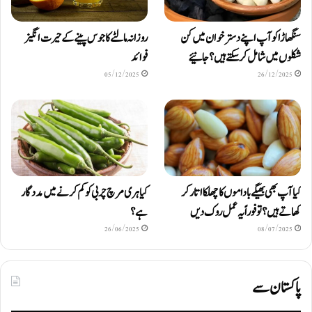
سنگھاڑا کو آپ اپنے دستر خوان میں کن
روزانہ مالٹے کا جوس پینے کے حیرت انگیز
شکلوں میں شامل کرسکتے ہیں ؟ جانیئے
فوائد
05/12/2025
26/12/2025
کیا آپ بھی بھیگے باداموں کا چھلکا اتار کر
کیا ہری مرچ چربی کو کم کرنے میں مددگار
کھاتے ہیں؟ تو فوراً یہ عمل روک دیں
ہے؟
26/06/2025
08/07/2025
پاکستان سے