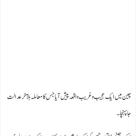
چین میں ایک عجیب و غریب واقعہ پیش آیا جس کا معاملہ بلآخر عدالت
جا پہنچا۔