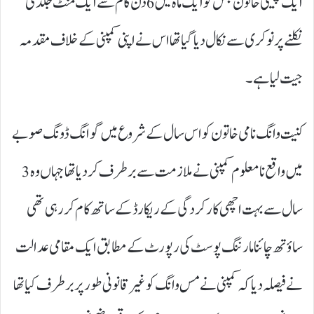
ایک چینی خاتون جس کو ایک ماہ میں 6 دن کام سے ایک منٹ جلدی
نکلنے پر نوکری سے نکال دیا گیا تھا اس نے اپنی کمپنی کے خلاف مقدمہ
جیت لیا ہے۔
کنیت وانگ نامی خاتون کو اس سال کے شروع میں گوانگ ڈونگ صوبے
میں واقع نامعلوم کمپنی نے ملازمت سے برطرف کر دیا تھا جہاں وہ 3
سال سے بہت اچھی کارکردگی کے ریکارڈ کے ساتھ کام کر رہی تھی
ساؤتھ چائنا مارننگ پوسٹ کی رپورٹ کے مطابق ایک مقامی عدالت
نے فیصلہ دیا کہ کمپنی نے مس ​​وانگ کو غیر قانونی طور پر برطرف کیا تھا