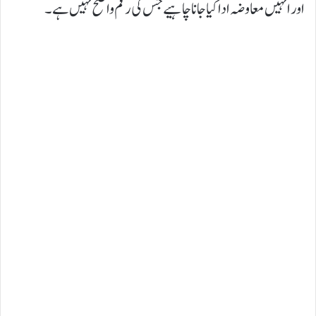
اور انہیں معاوضہ ادا کیا جانا چاہیے جس کی رقم واضح نہیں ہے۔