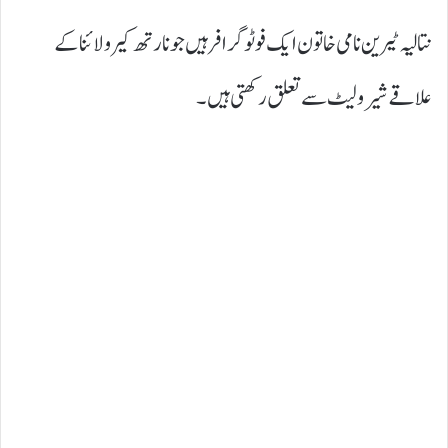
نتالیہ ٹیرین نامی خاتون ایک فوٹوگرافر ہیں جو نارتھ کیرولائنا کے
علاقے شیرولیٹ سے تعلق رکھتی ہیں۔