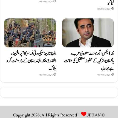
لیا گیا
08/08/2026
08/08/2026
مکہ ڈیفنس ایگریمنٹ سعودی عرب،
بلوچستان: سیکیورٹی فورسز کا آپریشن رَد
پاکستان، ترکیہ کے محفوظ مستقبل کی ضمانت
الفتنہ 3، فتنہ الہندوستان کے 3 دہشت گرد
ہے: بلاول
ہلاک
08/08/2026
08/08/2026
JEHAN
© Copyright 2026, All Rights Reserved |