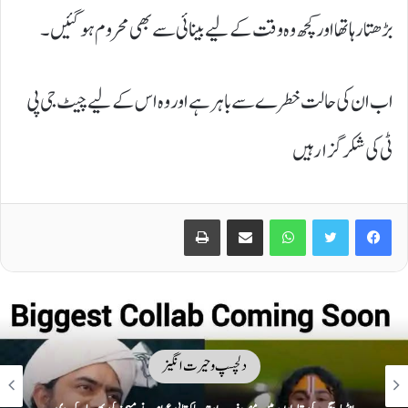
بڑھتا رہا تھا اور کچھ وہ وقت کے لیے بینائی سے بھی محروم ہوگئیں۔
اب ان کی حالت خطرے سے باہر ہے اور وہ اس کے لیے چیٹ جی پی
ٹی کی شکر گزار ہیں
Print
Share via Email
WhatsApp
Twitter
Facebook
دلچسپ و حیرت انگیز