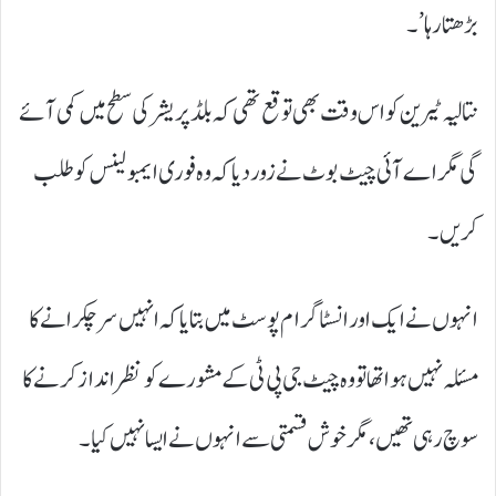
بڑھتا رہا’۔
نتالیہ ٹیرین کو اس وقت بھی توقع تھی کہ بلڈ پریشر کی سطح میں کمی آئے
گی مگر اے آئی چیٹ بوٹ نے زور دیا کہ وہ فوری ایمبولینس کو طلب
کریں۔
انہوں نے ایک اور انسٹا گرام پوسٹ میں بتایا کہ انہیں سر چکرانے کا
مسئلہ نہیں ہوا تھا تو وہ چیٹ جی پی ٹی کے مشورے کو نظرانداز کرنے کا
سوچ رہی تھیں، مگر خوش قسمتی سے انہوں نے ایسا نہیں کیا۔