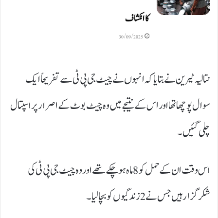
کا انکشاف
30/09/2025
نتالیہ ٹیرین نے بتایا کہ انہوں نے چیٹ جی پی ٹی سے تفریحاً ایک
سوال پوچھا تھا اور اس کے نتیجے میں وہ چیٹ بوٹ کے اصرار پر اسپتال
چلی گئیں۔
اس وقت ان کے حمل کو 8 ماہ ہوچکے تھے اور وہ چیٹ جی پی ٹی کی
شکرگزار ہیں جس نے 2 زندگیوں کو بچالیا۔