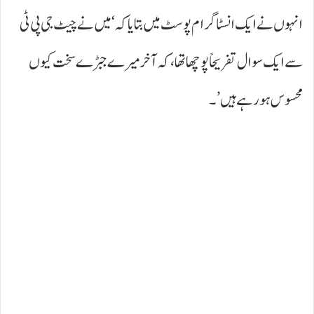
انہوں نے ایک انسٹا گرام پوسٹ میں بتایا کہ ‘میں نے چیٹ جی پی ٹی
سے ایک سوال تفریحاً پوچھا تھا، کہ آخر میرے جبڑے سخت کیوں
محسوس ہو رہے ہیں’۔