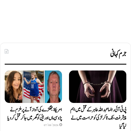
جرم کہانی
پی ٹی آئی رہنما عبداللہ طاہر کے قتل میں اہم
امریکا: جھگڑے کی آواز آنے پر ملزم نے
پیشرفت، ٹک ٹاکر لڑکی کو حراست میں لے
پڑوسی ماں اور بیٹی کو گھر میں جا کر قتل کر دیا
لیا گیا
07/08/2026