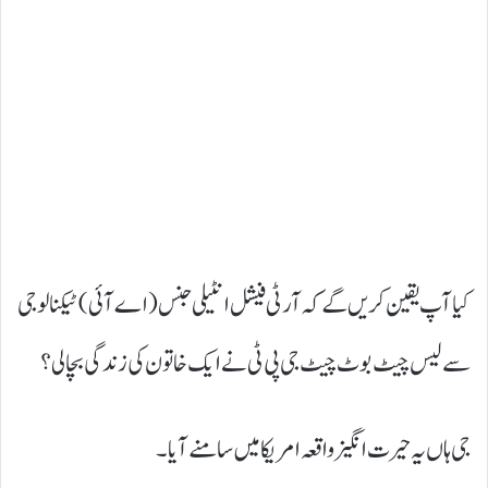
کیا آپ یقین کریں گے کہ آرٹی فیشل انٹیلی جنس (اے آئی) ٹیکنالوجی
سے لیس چیٹ بوٹ چیٹ جی پی ٹی نے ایک خاتون کی زندگی بچالی؟
جی ہاں یہ حیرت انگیز واقعہ امریکا میں سامنے آیا۔