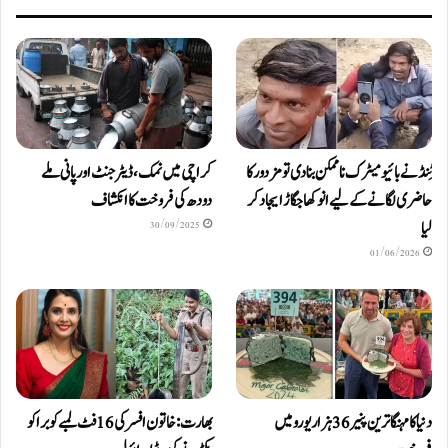
ٹِنڈ نے بائیومیٹرک ناممکن بنا دی تو مزدور کا
کراچی میں نمک، ڈیٹرجنٹ اور پانی ملے
حاضری لگانے کے لیے انوکھا جگاڑ ایجاد کر
دودھ کی فروخت کا انکشاف
لیا
30/09/2025
01/06/2026
دنیا کا مہنگا ترین پنیر 36 ہزار یورو میں
بھارت: خاتون افسر کی 16 فٹ لمبے کوبرا کو