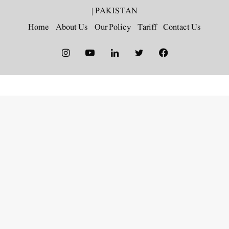
|
PAKISTAN
Home
About Us
Our Policy
Tariff
Contact Us
Instagram
YouTube
LinkedIn
Twitter
Facebook