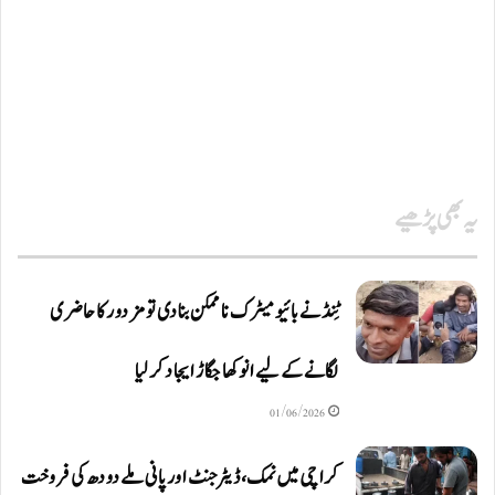
یہ بھی پڑھیے
ٹِنڈ نے بائیومیٹرک ناممکن بنا دی تو مزدور کا حاضری
لگانے کے لیے انوکھا جگاڑ ایجاد کر لیا
01/06/2026
کراچی میں نمک، ڈیٹرجنٹ اور پانی ملے دودھ کی فروخت