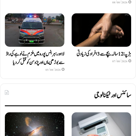
08/08/2026
ہڑپہ: 12 سالہ بچے سے 3 افراد کی زیادتی
لاہور: ہربنس پورہ میں ملزم نے لوہے کی راڈ
سے بوڑھی ماں اور پڑوسن کو قتل کر دیا
07/08/2026
05/08/2026
سائنس اور ٹیکنالوجی