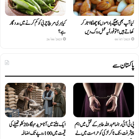
کیا آپ بھی بھیگے باداموں کا چھلکا اتار کر
کیا ہری مرچ چربی کو کم کرنے میں مددگار
کھاتے ہیں؟ تو فوراً یہ عمل روک دیں
ہے؟
26/06/2025
08/07/2025
پاکستان سے
پی ٹی آئی رہنما عبداللہ طاہر کے قتل میں اہم
ایک ہفتے میں آٹا مزید مہنگا، 20 کلو تھیلے کی
پیشرفت، ٹک ٹاکر لڑکی کو حراست میں لے
قیمت میں 100 روپے تک اضافہ