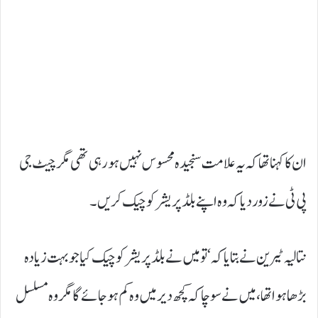
ان کا کہنا تھا کہ یہ علامت سنجیدہ محسوس نہیں ہو رہی تھی مگر چیٹ جی
پی ٹی نے زور دیا کہ وہ اپنے بلڈ پریشر کو چیک کریں۔
نتالیہ ٹیرین نے بتایا کہ ‘تو میں نے بلڈ پریشر کو چیک کیا جو بہت زیادہ
بڑھا ہوا تھا، میں نے سوچا کہ کچھ دیر میں وہ کم ہو جائے گا مگر وہ مسلسل