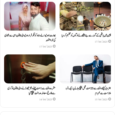
چین میں ہاتھی کے گوبر سے بنے میٹھے نے لوگوں کو تقسیم کردیا
بھارت: ہونیوالے داماد کو لیکر فرار ہونیوالی خاتون اسی سے شادی
کی خواہشمند
17/04/2025
17/04/2025
مقررہ وقت سے 1 منٹ پہلے دفتر چھوڑنے والی خاتون نوکری
انٹرویو کیلئے وقت سے 25 منٹ قبل پہنچ جانے پر ایک فرد
سے فارغ، معاملہ عدالت پہنچ گیا
ملازمت سے محروم
14/04/2025
15/04/2025