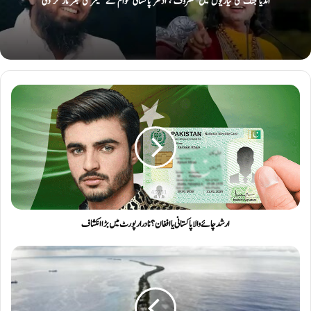
انڈیا جنگ کی تیاریوں میں مصروف ، ادھر پاکستانی عوام نے میمز کی بھر مار کر دی
ارشد چائے والا پاکستانی یا افغان؟ نادرا رپورٹ میں بڑا انکشاف