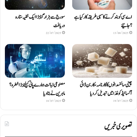
اے سی کو بند کرنے کا سہی طریقہ کار کیا ہے
سورج سے ہزار گنا بڑا ایک خفیہ ستارہ
؟ جانیئے
دریافت
22/07/2025
13/08/2025
چینی سائنسدانوں کا کارنامہ، کاربن ڈائی
مصنوعی ذہانت ہمارے پانی کیلئے بڑا خطرہ؟
آکسائیڈ کو غذا میں تبدیل کردیا
ماہرین نے بتا دیا
18/07/2025
19/07/2025
تصویری خبریں