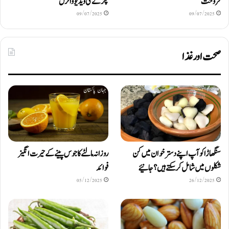
فروخت
پکڑنے کی ویڈیو وائرل
09/07/2025
09/07/2025
صحت اور غذا
سنگھاڑا کو آپ اپنے دستر خوان میں کن
روزانہ مالٹے کا جوس پینے کے حیرت انگیز
شکلوں میں شامل کرسکتے ہیں ؟ جانیئے
فوائد
05/12/2025
26/12/2025