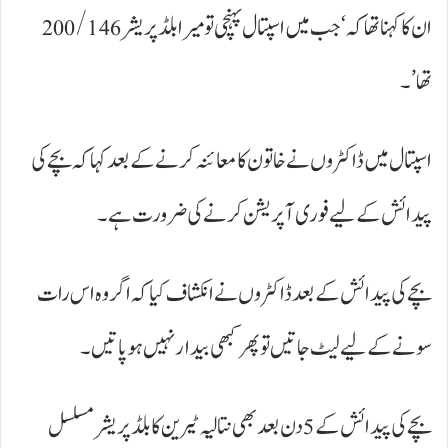
ان کا کہنا تھا کہ ‘جب میں اسپتال پہنچی تو میرا بلڈ پریشر 200/146
تھا’۔
اسپتال میں ڈاکٹروں نے خاتون کا معائنہ کرنے کے بعد کہا کہ بچے کی
پیدائش کے لیے فوری آپریشن کرنے کی ضرورت ہے۔
بچے کی پیدائش کے بعد ڈاکٹروں نے انکشاف کیا کہ اگر وہ اس رات
سونے کے لیے لیٹ جاتیں تو پھر کبھی بیدار نہیں ہو پاتیں۔
بچے کی پیدائش کے 5 دن بعد بھی نتالیہ ٹیرین کا بلڈ پریشر مسلسل