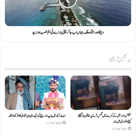
دنیا کا دور افتادہ ملک جہاں اب جاکر پہلی بار اے ٹی ایم نصب ہوا ہے
یہ بھی پڑھیے
بھینس اور بیل کے کمرے میں گھس آنے پر خاتون 2 گھنٹے
ایبٹ آباد میں باپ اور بیٹے کی ایک ہی دن شادی کا انوکھا واقعہ
کیلئےالماری میں بند
17/04/2025
23/04/2025