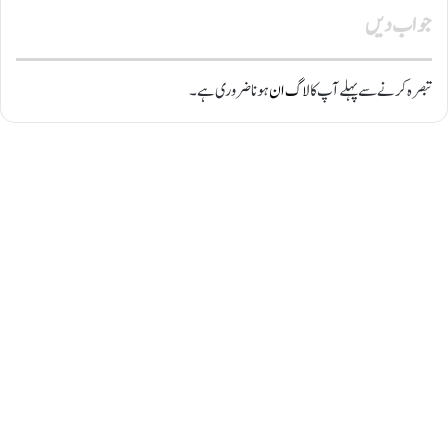
جواب دیں
تبصرہ کرنے سے پہلے آپ کا
لاگ ان
ہونا ضروری ہے۔