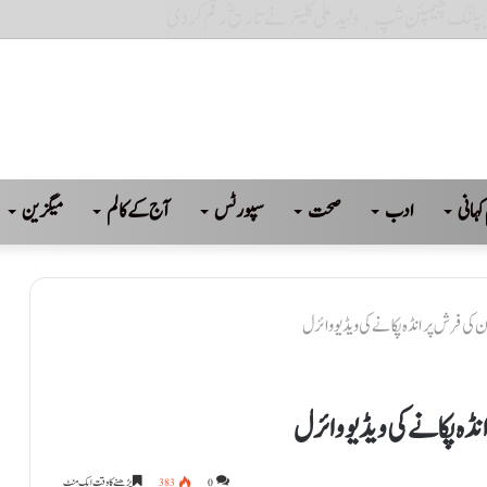
کہانی
ادب
صحت
سپورٹس
آج کے کالم
میگزین
کی فرش پر انڈہ پکانے کی ویڈیو وائرل
ڈہ پکانے کی ویڈیو وائرل
0
383
پڑھنے کا وقت ایک منٹ