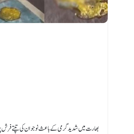
بھارت میں شدید گرمی کے باعث نوجوان کی تپتےفرش پر ا