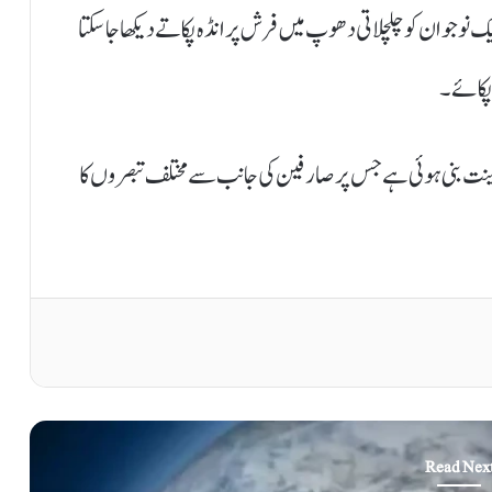
وجوان کو چلچلاتی دھوپ میں فرش پر انڈہ پکاتے دیکھا جاسکتا
 زینت بنی ہوئی ہے جس پر صارفین کی جانب سے مختلف تبصروں کا
Read Nex