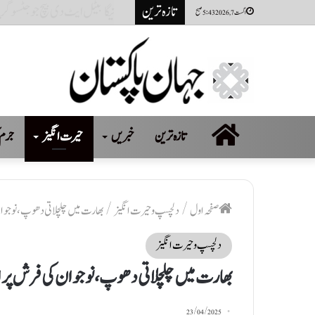
تازہ ترین
پاکستانی کرکٹر حمزہ نذر پر 2 سال کی پابندی اور 10 لاکھ روپےکا جرمانہ عائد
اگست 7, 2026 5:43 صبح
صفحہ
تازہ ترین
خبریں
حیرت انگیز
جرم 
اول
صفحہ اول
/
دلچسپ و حیرت انگیز
/
بھارت میں چلچلاتی دھوپ، نوجوان 
دلچسپ و حیرت انگیز
بھارت میں چلچلاتی دھوپ، نوجوان کی فرش پر ان
23/04/2025