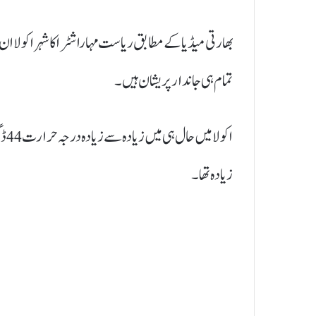
بھارتی میڈیا کے مطابق ریاست مہاراشٹرا کا شہر اکولا
تمام ہی جاندار پریشان ہیں۔
زیادہ تھا۔