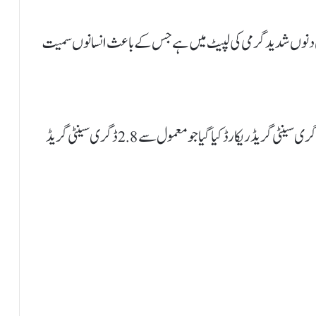
 ان دنوں شدید گرمی کی لپیٹ میں ہے جس کے باعث انسانوں سمیت
اکولا میں حال ہی میں زیادہ سے زیادہ درجہ حرارت 44 ڈگری سینٹی گریڈ ریکارڈ کیا گیا جو معمول سے 2.8 ڈگری سینٹی گریڈ