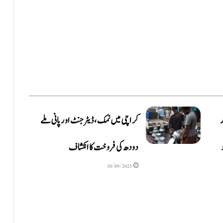
ر
کراچی میں نمک، ڈیٹرجنٹ اور پانی ملے
دودھ کی فروخت کا انکشاف
30/09/2025