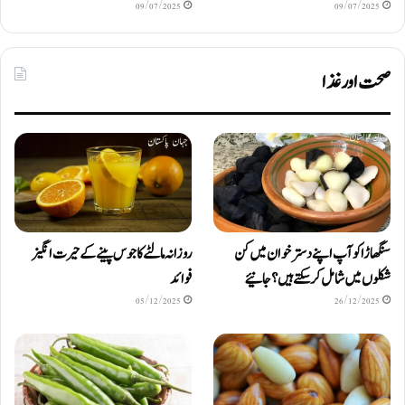
09/07/2025
09/07/2025
صحت اور غذا
سنگھاڑا کو آپ اپنے دستر خوان میں کن
روزانہ مالٹے کا جوس پینے کے حیرت انگیز
شکلوں میں شامل کرسکتے ہیں ؟ جانیئے
فوائد
05/12/2025
26/12/2025