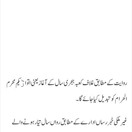
روایت کے مطابق غلاف کعبہ ہجری سال کے آغاز یعنی اتوارٞیکم محرم
الحرام کو تبدیل کیا جائے گا۔
غیرملکی خبررساں ادارے کے مطابق رواں سال تیار ہونے والے