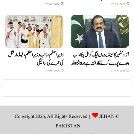
07/08/2026
07/08/2026
آزاد کشمیر کا مینڈیٹ ن لیگ کو مل چکا، اب
وزیرِاعظم، نائب وزیرِ اعظم، فیلڈ مارشل
وعدے پورے کرنے کا وقت ہے: رانا ثنا اللہ
کی عمرے کی ادائیگی
07/08/2026
07/08/2026
JEHAN
© Copyright 2026, All Rights Reserved |
|
PAKISTAN