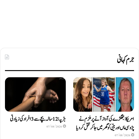
جرم کہانی
امریکا: جھگڑے کی آواز آنے پر ملزم نے
ہڑپہ: 12 سالہ بچے سے 3 افراد کی زیادتی
پڑوسی ماں اور بیٹی کو گھر میں جا کر قتل کر دیا
07/08/2026
07/08/2026