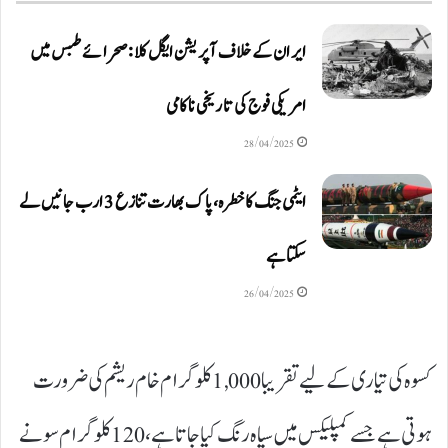
ایران کے خلاف آپریشن ایگل کلا: صحرائے طبس میں
امریکی فوج کی تاریخی ناکامی
28/04/2025
ایٹمی جنگ کا خطرہ، پاک بھارت تنازع 3 ارب جانیں لے
سکتا ہے
26/04/2025
کسوہ کی تیاری کے لیے تقریبا 1,000 کلو گرام خام ریشم کی ضرورت
ہوتی ہے جسے کمپلیکس میں سیاہ رنگ کیا جاتا ہے، 120 کلوگرام سونے