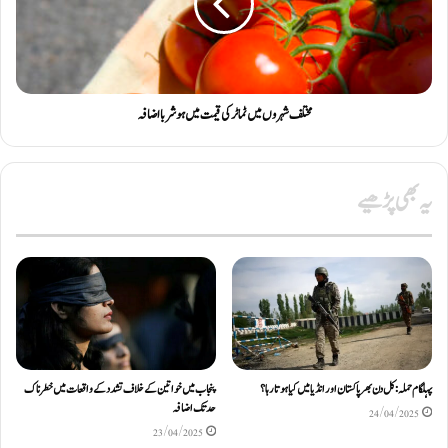
مختلف شہروں میں ٹماٹر کی قیمت میں ہوشربا اضافہ
یہ بھی پڑھیے
پہلگام حملہ: کل دن بھر پاکستان اور انڈیا میں کیا ہوتا رہا؟
پنجاب میں خواتین کے خلاف تشدد کے واقعات میں خطرناک
حد تک اضافہ
24/04/2025
23/04/2025