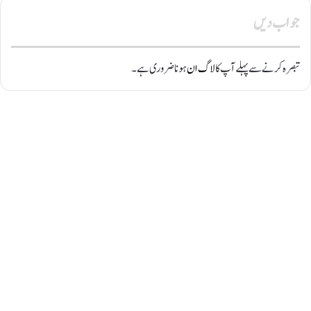
جواب دیں
تبصرہ کرنے سے پہلے آپ کا
لاگ ان
ہونا ضروری ہے۔