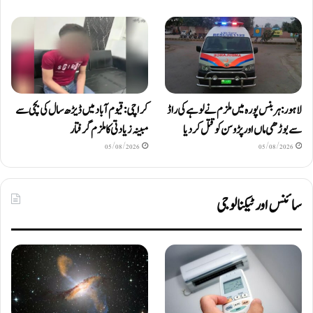
لاہور: ہربنس پورہ میں ملزم نے لوہے کی راڈ
کراچی: قیوم آباد میں ڈیڑھ سال کی بچی سے
سے بوڑھی ماں اور پڑوسن کو قتل کر دیا
مبینہ زیادتی کا ملزم گرفتار
05/08/2026
05/08/2026
سائنس اور ٹیکنالوجی