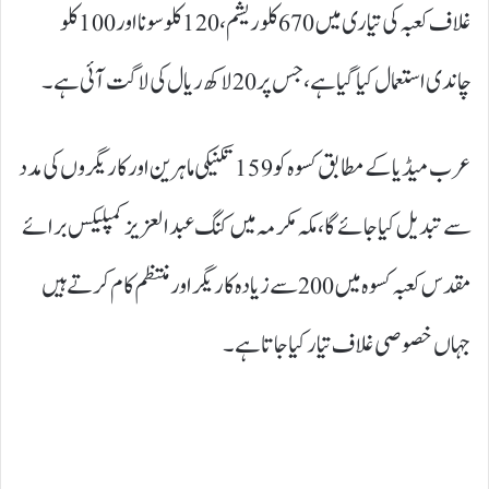
غلاف کعبہ کی تیاری میں 670کلو ریشم، 120کلو سونا اور 100کلو
چاندی استعمال کیا گیا ہے، جس پر 20 لاکھ ریال کی لاگت آئی ہے۔
عرب میڈیا کے مطابق کسوہ کو 159 تکنیکی ماہرین اور کاریگروں کی مدد
سے تبدیل کیا جائے گا، مکہ مکرمہ میں کنگ عبدالعزیز کمپلیکس برائے
مقدس کعبہ کسوہ میں 200 سے زیادہ کاریگر اور منتظم کام کرتے ہیں
جہاں خصوصی غلاف تیار کیا جاتا ہے۔