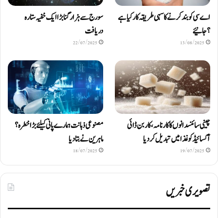
اے سی کو بند کرنے کا سہی طریقہ کار کیا ہے
سورج سے ہزار گنا بڑا ایک خفیہ ستارہ
؟ جانیئے
دریافت
22/07/2025
13/08/2025
چینی سائنسدانوں کا کارنامہ، کاربن ڈائی
مصنوعی ذہانت ہمارے پانی کیلئے بڑا خطرہ؟
آکسائیڈ کو غذا میں تبدیل کردیا
ماہرین نے بتا دیا
18/07/2025
19/07/2025
تصویری خبریں