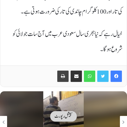
کی تار اور 100 کلوگرام چاندی کی تار کی ضرورت ہوتی ہے۔
خیال رہے کہ نیا ہجری سال سعودی عرب میں آج سات جولائی کو
شروع ہوگا۔
Print
Share via Email
WhatsApp
Twitter
Facebook
سپیشل رپورٹ