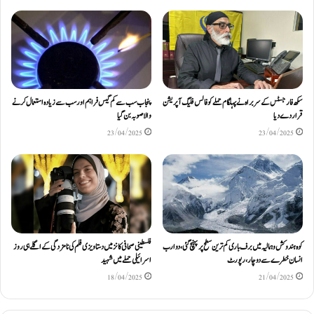
سکھ فار جسٹس کے سربراہ نے پہلگام حملے کو فالس فلیگ آپریشن
پنجاب سب سے کم گیس فراہم اور سب سے زیادہ استعمال کرنے
قرار دے دیا
والا صوبہ بن گیا
23/04/2025
23/04/2025
کوہ ہندوکش و ہمالیہ میں برف باری کم ترین سطح پر پہنچ گئی، دو ارب
فلسطینی صحافی کانز میں دستاویزی فلم کی نامزدگی کے اگلے ہی روز
انسان خطرے سے دوچار، رپورٹ
اسرائیلی حملے میں شہید
18/04/2025
21/04/2025