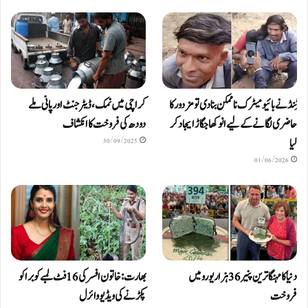
ٹِنڈ نے بائیومیٹرک ناممکن بنا دی تو مزدور کا
کراچی میں نمک، ڈیٹرجنٹ اور پانی ملے
حاضری لگانے کے لیے انوکھا جگاڑ ایجاد کر
دودھ کی فروخت کا انکشاف
لیا
30/09/2025
01/06/2026
دنیا کا مہنگا ترین پنیر 36 ہزار یورو میں
بھارت: خاتون افسر کی 16 فٹ لمبے کوبرا کو
فروخت
پکڑنے کی ویڈیو وائرل