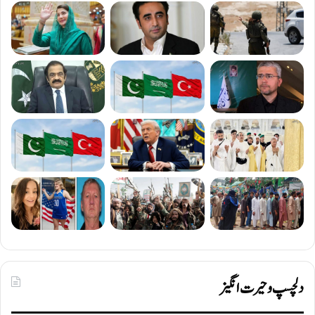
دلچسپ و حیرت انگیز