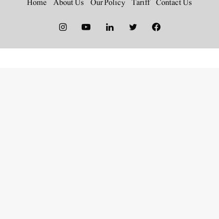
Home
About Us
Our Policy
Tariff
Contact Us
Instagram
YouTube
LinkedIn
Twitter
Facebook