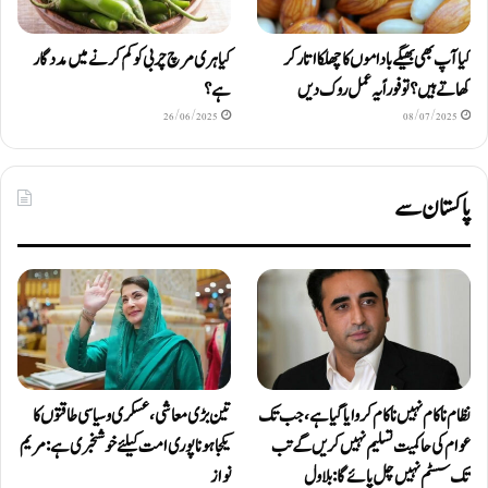
کیا آپ بھی بھیگے باداموں کا چھلکا اتار کر
کیا ہری مرچ چربی کو کم کرنے میں مددگار
کھاتے ہیں؟ تو فوراً یہ عمل روک دیں
ہے؟
26/06/2025
08/07/2025
پاکستان سے
نظام ناکام نہیں ناکام کروایاگیا ہے، جب تک
تین بڑی معاشی، عسکری و سیاسی طاقتوں کا
عوام کی حاکمیت تسلیم نہیں کریں گے تب
یکجا ہونا پوری امت کیلئے خوشخبری ہے: مریم
تک سسٹم نہیں چل پائےگا: بلاول
نواز