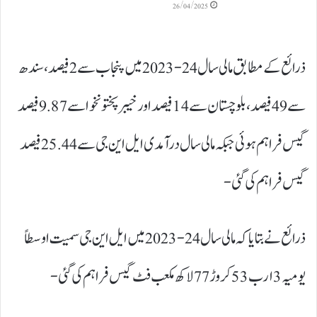
26/04/2025
ذرائع کے مطابق مالی سال 24-2023 میں پنجاب سے 2 فیصد، سندھ
سے 49 فیصد، بلوچستان سے 14 فیصد اور خیبر پختونخوا سے9.87 فیصد
گیس فراہم ہوئی جبکہ مالی سال درآمدی ایل این جی سے 25.44فیصد
گیس فراہم کی گئی-
ذرائع نے بتایا کہ مالی سال 24-2023 میں ایل این جی سمیت اوسطاً
یومیہ 3 ارب 53 کروڑ 77 لاکھ مکعب فٹ گیس فراہم کی گئی-