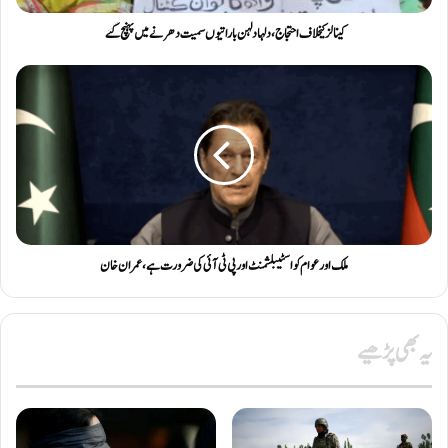
کینالز کیخلاف احتجاج، دلہا دلہن باراتیوں سمیت دھرنے میں پہنچ گئے
ملک اور عوام کو اسٹیبلشمنٹ اور پی ٹی آئی کی ضرورت ہے، عمران خان
یہ بھی پڑھیے