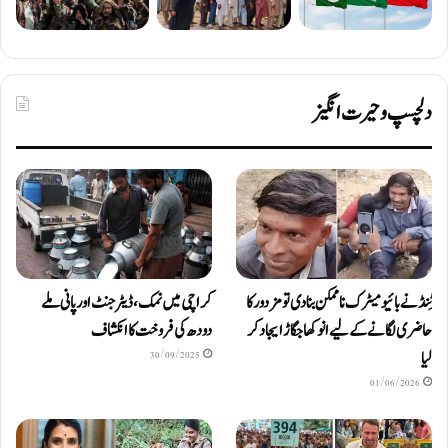
دلچسپ و حیرت انگیز
ٹِنڈ نے بائیومیٹرک ناممکن بنا دی تو مزدور کا
کراچی میں نمک، ڈیٹرجنٹ اور پانی ملے
حاضری لگانے کے لیے انوکھا جگاڑ ایجاد کر
دودھ کی فروخت کا انکشاف
لیا
30/09/2025
01/06/2026