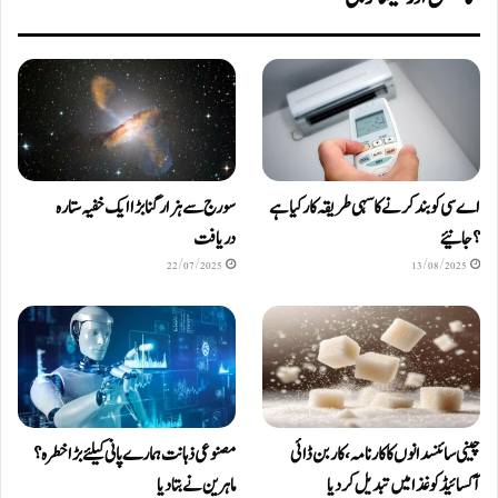
اے سی کو بند کرنے کا سہی طریقہ کار کیا ہے
سورج سے ہزار گنا بڑا ایک خفیہ ستارہ
؟ جانیئے
دریافت
22/07/2025
13/08/2025
چینی سائنسدانوں کا کارنامہ، کاربن ڈائی
مصنوعی ذہانت ہمارے پانی کیلئے بڑا خطرہ؟
آکسائیڈ کو غذا میں تبدیل کردیا
ماہرین نے بتا دیا