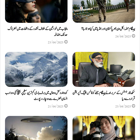
پہلگام حملہ: کل دن بھر پاکستان اور انڈیا میں کیا ہوتا رہا؟
پنجاب میں خواتین کے خلاف تشدد کے واقعات میں خطرناک
حد تک اضافہ
24/04/2025
23/04/2025
سکھ فار جسٹس کے سربراہ نے پہلگام حملے کو فالس فلیگ آپریشن
کوہ ہندوکش و ہمالیہ میں برف باری کم ترین سطح پر پہنچ گئی، دو ارب
قرار دے دیا
انسان خطرے سے دوچار، رپورٹ
21/04/2025
23/04/2025