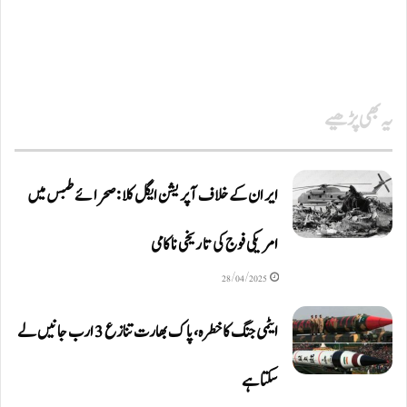
یہ بھی پڑھیے
ایران کے خلاف آپریشن ایگل کلا: صحرائے طبس میں
امریکی فوج کی تاریخی ناکامی
28/04/2025
ایٹمی جنگ کا خطرہ، پاک بھارت تنازع 3 ارب جانیں لے
سکتا ہے