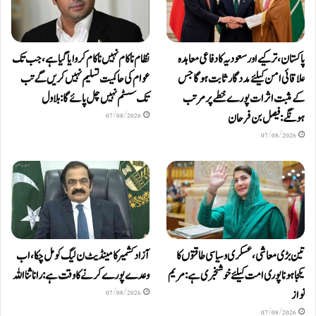
پاکستان، ترکیے اور سعودیہ کا دفاعی معاہدہ
نظام ناکام نہیں ناکام کروایاگیا ہے، جب تک
علاقائی امن کیلئے مددگار ثابت ہوگا جس
عوام کی حاکمیت تسلیم نہیں کریں گے تب
کے مثبت اثرات پورے خطے پر مرتب
تک سسٹم نہیں چل پائےگا: بلاول
ہونگے: فیصل بن فرحان
07/08/2026
07/08/2026
تین بڑی معاشی، عسکری و سیاسی طاقتوں کا
آزاد کشمیر کا مینڈیٹ ن لیگ کو مل چکا، اب
یکجا ہونا پوری امت کیلئے خوشخبری ہے: مریم
وعدے پورے کرنے کا وقت ہے: رانا ثنا اللہ
نواز
07/08/2026
07/08/2026