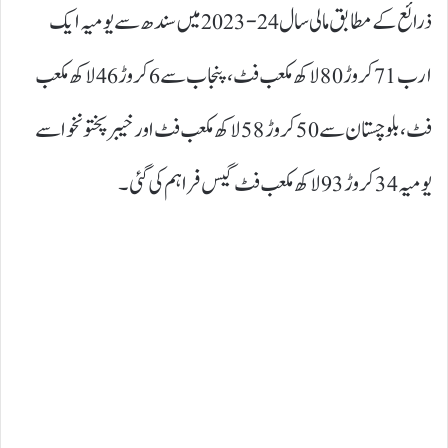
ذرائع کے مطابق مالی سال 24-2023 میں سندھ سے یومیہ ایک
ارب 71 کروڑ 80 لاکھ مکعب فٹ، پنجاب سے 6 کروڑ 46 لاکھ مکعب
فٹ، بلوچستان سے 50 کروڑ 58 لاکھ مکعب فٹ اور خیبر پختونخوا سے
یومیہ 34 کروڑ 93 لاکھ مکعب فٹ گیس فراہم کی گئی۔