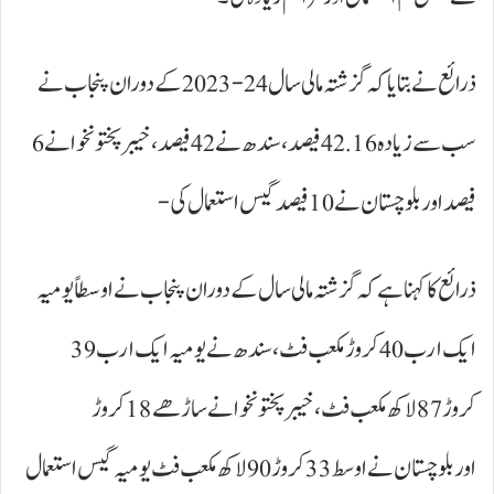
ذرائع نے بتایا کہ گزشتہ مالی سال 24-2023 کےدوران پنجاب نے
سب سے زیادہ 42.16 فیصد، سندھ نے 42 فیصد، خیبرپختونخوا نے 6
فیصد اور بلوچستان نے 10فیصد گیس استعمال کی-
ذرائع کا کہنا ہے کہ گزشتہ مالی سال کے دوران پنجاب نے اوسطاً یومیہ
ایک ارب 40کروڑ مکعب فٹ، سندھ نے یومیہ ایک ارب 39
کروڑ 87 لاکھ مکعب فٹ، خیبرپختونخوا نے ساڑھے 18کروڑ
اوربلوچستان نےاوسط 33کروڑ 90 لاکھ مکعب فٹ یومیہ گیس استعمال