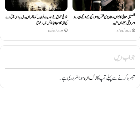
فلسطینی صحافی کانز میں دستاویزی فلم کی نامزدگی کے اگلے ہی روز
خلائی مخلوق نے سوویت فوجیوں کو پتھر میں بدل دیا: سی آئی اے
اسرائیلی حملے میں شہید
کی ڈی کلاسیفائیڈ فائل میں دعویٰ
16/04/2025
18/04/2025
جواب دیں
تبصرہ کرنے سے پہلے آپ کا
لاگ ان
ہونا ضروری ہے۔