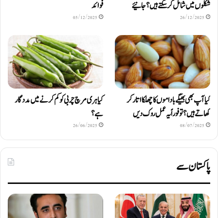
شکلوں میں شامل کرسکتے ہیں ؟ جانیئے
فوائد
05/12/2025
26/12/2025
کیا آپ بھی بھیگے باداموں کا چھلکا اتار کر
کیا ہری مرچ چربی کو کم کرنے میں مددگار
کھاتے ہیں؟ تو فوراً یہ عمل روک دیں
ہے؟
26/06/2025
08/07/2025
پاکستان سے