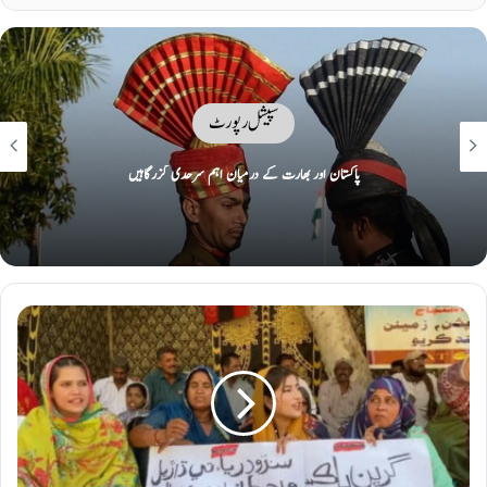
سپیشل رپورٹ
پاکستان سمیت دنیا بھر میں سونا کیوں مہنگا ہو رہا ہے، کیا امریکی ڈالر اپنی قدر کھونے
والا ہے؟