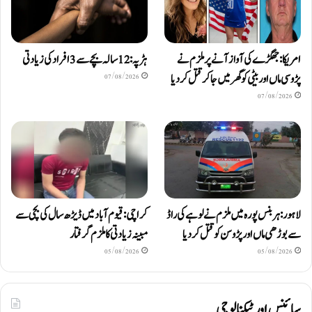
امریکا: جھگڑے کی آواز آنے پر ملزم نے
ہڑپہ: 12 سالہ بچے سے 3 افراد کی زیادتی
پڑوسی ماں اور بیٹی کو گھر میں جا کر قتل کر دیا
07/08/2026
07/08/2026
لاہور: ہربنس پورہ میں ملزم نے لوہے کی راڈ
کراچی: قیوم آباد میں ڈیڑھ سال کی بچی سے
سے بوڑھی ماں اور پڑوسن کو قتل کر دیا
مبینہ زیادتی کا ملزم گرفتار
05/08/2026
05/08/2026
سائنس اور ٹیکنالوجی