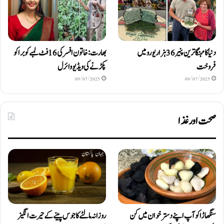
دنیا کا مہنگا ترین پنیر 36 ہزار یورو میں
بھارت: خاتون افسر کی 16 فٹ لمبے کوبرا کو
فروخت
پکڑنے کی ویڈیو وائرل
09/07/2025
09/07/2025
صحت اور غذا
سنگھاڑا کو آپ اپنے دستر خوان میں کن
روزانہ مالٹے کا جوس پینے کے حیرت انگیز