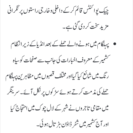
چیک پوائنٹس قائم کر کے داخلی و خارجی راستوں پر نگرانی
مزید سخت کر دی گئی ہے۔
پہلگام میں ہونے والے حملے کے بعد انڈیا کے زیر انتظام
کشمیر کے معروف اخبارات کی جانب سے صفحات کو سیاہ
رنگ میں شائع کیا گیا اور مختلف قصبوں میں مظاہرین پہلگام
حملے کی مذمت کرتے ہوئے سڑکوں پر نکل آئے۔ سرینگر
میں مقامی تاجروں نے شہر کے لال چوک میں احتجاج کیا
اور آج کشمیر میں شٹرڈاؤن ہڑتال ہوئی۔