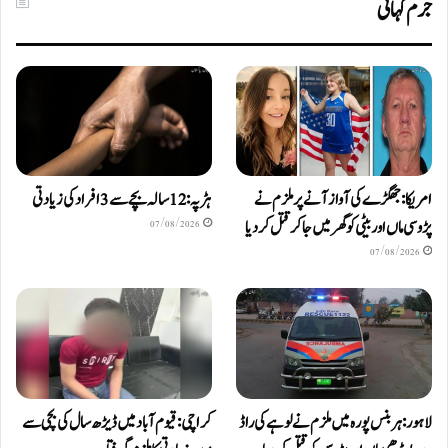
جرم کہانی
امریکا: جھگڑے کی آواز آنے پر ملزم نے
ہڑپہ: 12 سالہ بچے سے 3 افراد کی زیادتی
پڑوسی ماں اور بیٹی کو گھر میں جا کر قتل کر دیا
07/08/2026
07/08/2026
لاہور: ہربنس پورہ میں ملزم نے لوہے کی راڈ
کراچی: قیوم آباد میں ڈیڑھ سال کی بچی سے