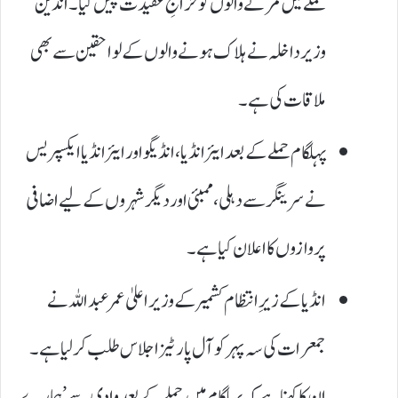
حملے میں مرنے والوں کو خراجِ عقیدت پیش کیا۔ انڈین
وزیر داخلہ نے ہلاک ہونے والوں کے لواحقین سے بھی
ملاقات کی ہے۔
پہلگام حملے کے بعد ایئر انڈیا، انڈیگو اور ایئر انڈیا ایکسپریس
نے سرینگر سے دہلی، ممبئی اور دیگر شہروں کے لیے اضافی
پروازوں کا اعلان کیا ہے۔
انڈیا کے زیرِ انتظام کشمیر کے وزیر اعلیٰ عمر عبداللہ نے
جمعرات کی سہ پہر کو آل پارٹیز اجلاس طلب کر لیا ہے۔
ان کا کہنا ہے کہ پہلگام میں حملے کے بعد وادی سے ’ہمارے