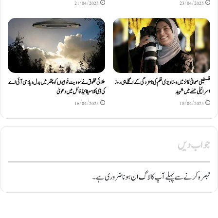
21/04/2025
23/04/2025
فلسطینی صحافی کانز میں دستاویزی فلم کی نامزدگی کے اگلے ہی روز
خلائی مخلوق نے سوویت فوجیوں کو پتھر میں بدل دیا: سی آئی اے
اسرائیلی حملے میں شہید
کی ڈی کلاسیفائیڈ فائل میں دعویٰ
16/04/2025
18/04/2025
جواب دیں
تبصرہ کرنے سے پہلے آپ کا
لاگ ان
ہونا ضروری ہے۔