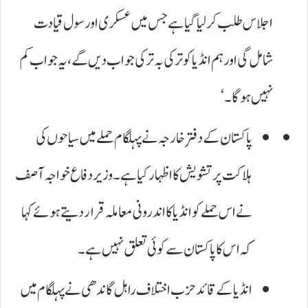
اجلاس طلب کر لیا گیا ہے جس میں عسکری اور سول قیادت
شامل گی اور ہم انڈیا کو ترکی بہ ترکی جواب دیں گے، یہ جواب کم
نہیں ہو گا۔‘
پاکستان کے دفترِ خارجہ نے پہلگام حملے میں سیاحوں کی
ہلاکت پر تشویش کا اظہار کیا ہے۔ وزیر دفاع خواجہ آصف
نے اس حملے کو انڈیا کا اندرونی معاملہ قرار دیتے ہوئے کہا
کہ اس کا پاکستان سے کوئی تعلق نہیں ہے۔
انڈیا کے قائد حزب اختلاف راہل گاندھی نے پہلگام میں