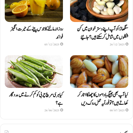
سنگھاڑا کو آپ اپنے دستر خوان میں کن
روزانہ مالٹے کا جوس پینے کے حیرت انگیز
شکلوں میں شامل کرسکتے ہیں ؟ جانیئے
فوائد
05/12/2025
26/12/2025
کیا آپ بھی بھیگے باداموں کا چھلکا اتار کر
کیا ہری مرچ چربی کو کم کرنے میں مددگار
کھاتے ہیں؟ تو فوراً یہ عمل روک دیں
ہے؟
26/06/2025
08/07/2025