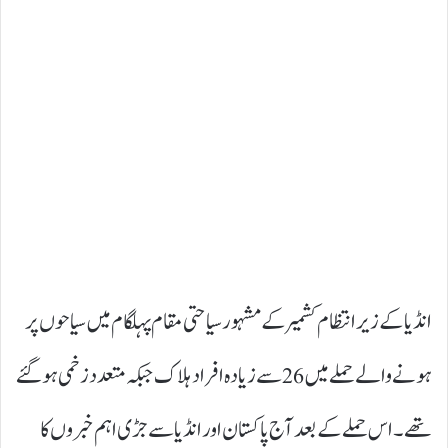
انڈیا کے زیر انتظام کشمیر کے مشہور سیاحتی مقام پہلگام میں سیاحوں پر
ہونے والے حملے میں 26 سے زیادہ افراد ہلاک جبکہ متعدد زخمی ہو گئے
تھے۔ اس حملے کے بعد آج پاکستان اور انڈیا سے جڑی اہم خبروں کا