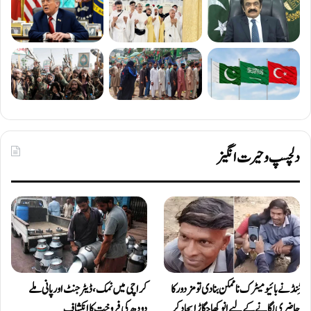
دلچسپ و حیرت انگیز
ٹِنڈ نے بائیومیٹرک ناممکن بنا دی تو مزدور کا
کراچی میں نمک، ڈیٹرجنٹ اور پانی ملے
حاضری لگانے کے لیے انوکھا جگاڑ ایجاد کر
دودھ کی فروخت کا انکشاف