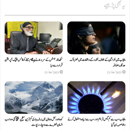
یہ بھی پڑھیے
پنجاب میں خواتین کے خلاف تشدد کے واقعات میں خطرناک
سکھ فار جسٹس کے سربراہ نے پہلگام حملے کو فالس فلیگ آپریشن
حد تک اضافہ
قرار دے دیا
23/04/2025
23/04/2025
پنجاب سب سے کم گیس فراہم اور سب سے زیادہ استعمال کرنے
کوہ ہندوکش و ہمالیہ میں برف باری کم ترین سطح پر پہنچ گئی، دو ارب
والا صوبہ بن گیا
انسان خطرے سے دوچار، رپورٹ