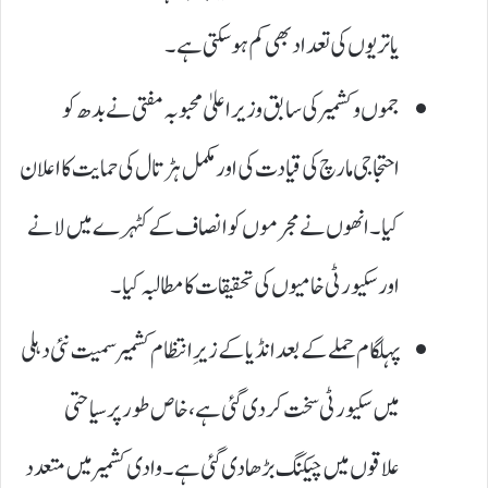
یاتریوں کی تعداد بھی کم ہو سکتی ہے۔
جموں و کشمیر کی سابق وزیر اعلیٰ محبوبہ مفتی نے بدھ کو
احتجاجی مارچ کی قیادت کی اور مکمل ہڑتال کی حمایت کا اعلان
کیا۔ انھوں نے مجرموں کو انصاف کے کٹہرے میں لانے
اور سکیورٹی خامیوں کی تحقیقات کا مطالبہ کیا۔
پہلگام حملے کے بعد انڈیا کے زیرِ انتظام کشمیر سمیت نئی دہلی
میں سکیورٹی سخت کر دی گئی ہے، خاص طور پر سیاحتی
علاقوں میں چیکنگ بڑھا دی گئی ہے۔ وادی کشمیر میں متعدد