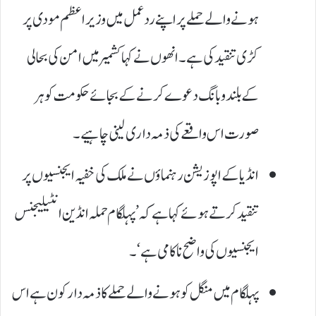
ہونے والے حملے پر اپنے ردعمل میں وزیراعظم مودی پر
کڑی تنقید کی ہے۔ انھوں نے کہا کشمیر میں امن کی بحالی
کے بلند و بانگ دعوے کرنے کے بجائے حکومت کو ہر
صورت اس واقعے کی ذمہ داری لینی چاہیے۔
انڈیا کے اپوزیشن رہنماؤں نے ملک کی خفیہ ایجنسیوں پر
تنقید کرتے ہوئے کہا ہے کہ ’پہلگام حملہ انڈین انٹیلیجنس
ایجنسیوں کی واضح ناکامی ہے‘۔
پہلگام میں منگل کو ہونے والےحملے کا ذمہ دار کون ہے اس