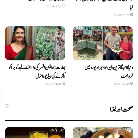
لیا
30/09/2025
01/06/2026
دنیا کا مہنگا ترین پنیر 36 ہزار یورو میں
بھارت: خاتون افسر کی 16 فٹ لمبے کوبرا کو
فروخت
پکڑنے کی ویڈیو وائرل
09/07/2025
09/07/2025
صحت اور غذا