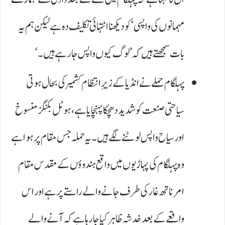
مہمانوں کی واپسی‘ کو دیکھنا انتہائی تکلیف دہ ہے لیکن ہم یہ
بات سمجھتے ہیں کہ ’لوگ کیوں واپس جا رہے ہیں۔‘
پہلگام حملے نے انڈیا کے زیرِ انتظام کشمیر کی بحال ہوتی
سیاحتی صنعت کو شدید دھچکا پہنچایا ہے، ہوٹل بکنگز منسوخ
اور سیاح واپس لوٹنے لگے ہیں۔ یہ حملہ جس مقام پر ہوا ہے
وہ پہلگام کی پہاڑیوں میں واقع ہندوؤں کے مقدس مقام
امرناتھ غار کی طرف جانے والے راستے پر ہے اور اس
واقعے کے بعد خدشہ ظاہر کیا جا رہا ہے کہ آنے والے