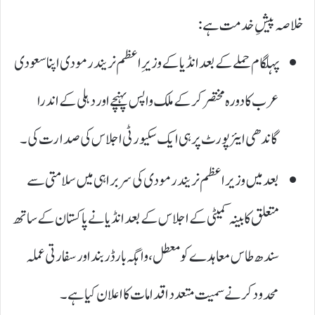
خلاصہ پیشِ خدمت ہے:
پہلگام حملے کے بعد انڈیا کے وزیرِ اعظم نریندر مودی اپنا سعودی
عرب کا دورہ مختصر کر کے ملک واپس پہنچے اور دہلی کے اندرا
گاندھی ایئر پورٹ پر ہی ایک سکیورٹی اجلاس کی صدارت کی۔
بعد میں وزیراعظم نریندر مودی کی سربراہی میں سلامتی سے
متعلق کابینہ کمیٹی کے اجلاس کے بعد انڈیا نے پاکستان کے ساتھ
سندھ طاس معاہدے کو معطل، واہگہ بارڈر بند اور سفارتی عملہ
محدود کرنے سمیت متعدد اقدامات کا اعلان کیا ہے۔