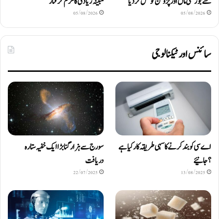
سے بوڑھی ماں اور پڑوسن کو قتل کر دیا
مبینہ زیادتی کا ملزم گرفتار
05/08/2026
05/08/2026
سائنس اور ٹیکنالوجی
اے سی کو بند کرنے کا سہی طریقہ کار کیا ہے
سورج سے ہزار گنا بڑا ایک خفیہ ستارہ
؟ جانیئے
دریافت
22/07/2025
13/08/2025