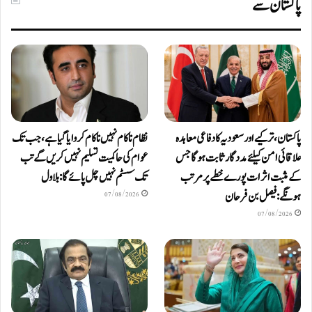
پاکستان سے
پاکستان، ترکیے اور سعودیہ کا دفاعی معاہدہ
نظام ناکام نہیں ناکام کروایاگیا ہے، جب تک
علاقائی امن کیلئے مددگار ثابت ہوگا جس
عوام کی حاکمیت تسلیم نہیں کریں گے تب
کے مثبت اثرات پورے خطے پر مرتب
تک سسٹم نہیں چل پائےگا: بلاول
ہونگے: فیصل بن فرحان
07/08/2026
07/08/2026