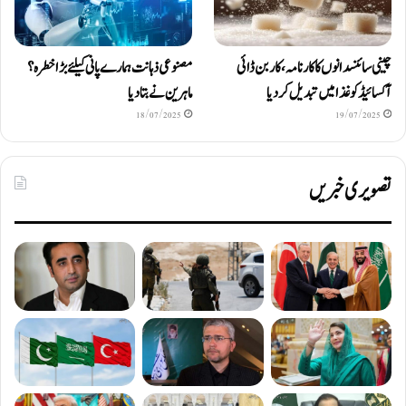
چینی سائنسدانوں کا کارنامہ، کاربن ڈائی
مصنوعی ذہانت ہمارے پانی کیلئے بڑا خطرہ؟
آکسائیڈ کو غذا میں تبدیل کردیا
ماہرین نے بتا دیا
18/07/2025
19/07/2025
تصویری خبریں