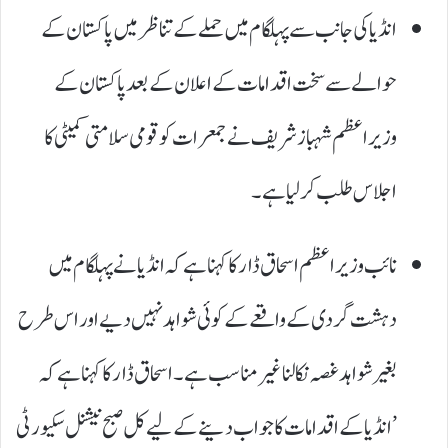
انڈیا کی جانب سے پہلگام میں حملے کے تناظر میں پاکستان کے
حوالے سے سخت اقدامات کے اعلان کے بعد پاکستان کے
وزیراعظم شہبازشریف نے جمعرات کو قومی سلامتی کمیٹی کا
اجلاس طلب کر لیا ہے۔
نائب وزیراعظم اسحاق ڈار کا کہنا ہے کہ انڈیا نے پہلگام میں
دہشت گردی کے واقعے کے کوئی شواہد نہیں دیے اور اس طرح
بغیر شواہد غصہ نکالنا غیر مناسب ہے۔ اسحاق ڈار کا کہنا ہے کہ
’انڈیا کے اقدامات کا جواب دینے کے لیے کل صبح نیشنل سکیورٹی