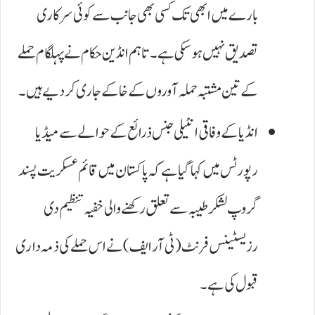
بارے میں ابھی تک کسی بھی جانب سے کوئی سرکاری
تصدیق نہیں ہو سکی ہے۔ تاہم انڈین حکام نے پہلگام حملے
کے تین مشتبہ حملہ آوروں کے خاکے جاری کر دیے ہیں۔
انڈیا کے وفاقی انٹیلی جنس ذرائع کے حوالے سے میڈیا
رپورٹس میں کہا گیا ہے کہ پاکستان میں قائم عسکریت پسند
گروپ لشکر طیبہ سے تعلق رکھنے والی خفیہ تنظیم دی
رزیسٹینس فرنٹ (ٹی آر ایف) نے اس حملے کی ذمہ داری
قبول کی ہے۔