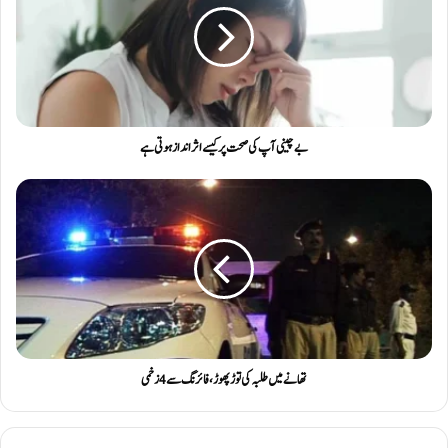
بے چینی آپ کی صحت پر کیسے اثر انداز ہوتی ہے
تھانے میں طلبہ کی توڑ پھوڑ، فائرنگ سے 4 زخمی