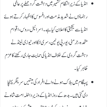
انڈیا کے زیرِ انتظام کشمیر میں دہشت گرد حملے پر عالمی
رہنماؤں نے شدید مذمت اور افسوس کا اظہار کرتے ہوئے
انڈیا سے یکجہتی کا اعلان کیا ہے۔ اسرائیل، روس، اقوام
متحدہ، جرمنی، یورپی یونین، سری لنکا اور نیوزی لینڈ نے
دہشت گردی کے خلاف انڈیا کی حمایت جاری رکھنے کا عزم
ظاہر کیا۔
پہلگام میں ہلاک ہونے والے افراد کی میتیں سرینگر پہنچا
دی گئی ہیں۔ بدھ کے روز انڈیا کے وزیرِ داخلہ امت شاہ نے