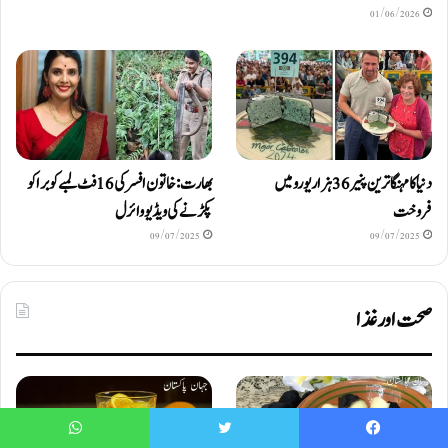
01/06/2026
دنیا کا مہنگا ترین پنیر 36 ہزار یورو میں
بھارت: خاتون افسر کی 16 فٹ لمبے کوبرا کو
فروخت
پکڑنے کی ویڈیو وائرل
09/07/2025
09/07/2025
صحت اور غذا
WhatsApp
Twitter
Faceboo