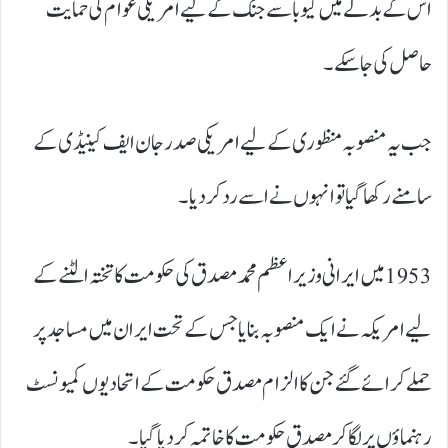
اس کے بدلے میں کیوبا سے جنگ کے لیے امریکی عوام کی حمایت
حاصل کی جا سکے۔
جب یہ منصوبہ منظوری کے لیے امریکی صدر جان ایف کینیڈی کے
سامنے رکھا گیا تو انہوں نے اسے رد کر دیا۔
1953 میں ایرانی وزیراعظم محمد مصدق کی حکومت کا تختہ الٹنے کے
لیے امریکہ نے ایک منصوبہ بنایا جس کے تحت ایران میں مساجد پر
حملے کرائے گئے جن کا الزام مصدق حکومت کے اتحادیوں کمیونسٹ
رہنماؤں پر لگا کر مصدق حکومت کا خاتمہ کر دیا گیا۔