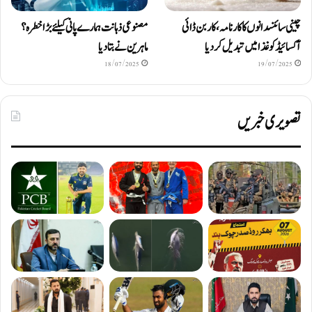
چینی سائنسدانوں کا کارنامہ، کاربن ڈائی
مصنوعی ذہانت ہمارے پانی کیلئے بڑا خطرہ؟
آکسائیڈ کو غذا میں تبدیل کردیا
ماہرین نے بتا دیا
18/07/2025
19/07/2025
تصویری خبریں