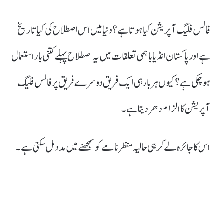
فالس فلیگ آپریشن کیا ہوتا ہے؟ دنیا میں اس اصطلاح کی کیا تاریخ
ہے اور پاکستان انڈیا باہمی تعلقات میں یہ اصطلاح پہلے کتنی بار استعمال
ہو چکی ہے؟ کیوں ہر بار ہی ایک فریق دوسرے فریق پر فالس فلیگ
آپریشن کا الزام دھر دیتا ہے۔
اس کا جائزہ لے کر ہی حالیہ منظر نامے کو سمجھنے میں مدد مل سکتی ہے۔