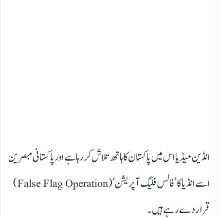
انڈین میڈیا اس میں پاکستان کا ہاتھ تلاش کر رہا ہے اور پاکستانی مبصرین
اسے انڈیا کا ’فالس فلیگ آپریشن‘ (False Flag Operation)
قرار دے رہے ہیں۔