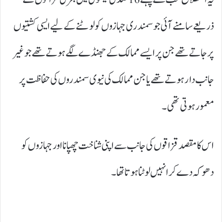
ذریعے سامنے آئی جو سمندری جہازوں کو لوٹنے کے لیے ایسی کشتیوں
پر جاتے تھے جن پر ایسے ممالک کے جھنڈے لگے ہوتے تھے جو غیر
جانب دار ہوتے تھے یا جن ممالک کی نیوی سمندروں کی حفاظت پر
معمور ہوتی تھی۔
اس کا مقصد قزاقوں کی جانب سے اپنی شناخت چھپانا اور جہازوں کو
دھوکہ دے کر انہیں لوٹنا ہوتا تھا۔