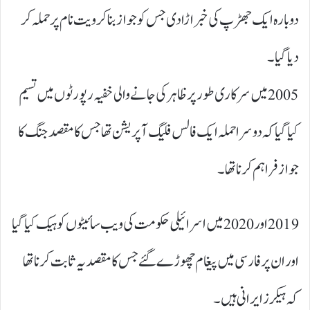
دوبارہ ایک جھڑپ کی خبر اڑا دی جس کو جواز بنا کر ویت نام پر حملہ کر
دیا گیا۔
2005 میں سرکاری طور پر ظاہر کی جانے والی خفیہ رپورٹوں میں تسیم
کیا گیا کہ دوسرا حملہ ایک فالس فلیگ آپریشن تھا جس کا مقصد جنگ کا
جواز فراہم کرنا تھا۔
2019 اور 2020 میں اسرائیلی حکومت کی ویب سائیٹوں کو ہیک کیا گیا
اور ان پر فارسی میں پیغام چھوڑے گئے جس کا مقصد یہ ثابت کرنا تھا
کہ ہیکرز ایرانی ہیں۔