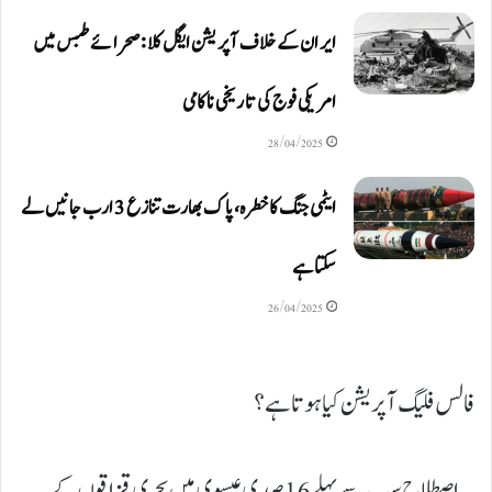
ایران کے خلاف آپریشن ایگل کلا: صحرائے طبس میں
امریکی فوج کی تاریخی ناکامی
28/04/2025
ایٹمی جنگ کا خطرہ، پاک بھارت تنازع 3 ارب جانیں لے
سکتا ہے
26/04/2025
فالس فلیگ آپریشن کیا ہوتا ہے؟
یہ اصطلاح سب سے پہلے 16صدی عیسوی میں بحری قزاقوں کے