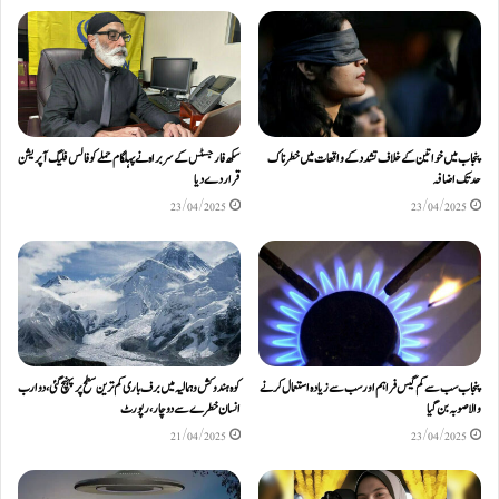
پنجاب میں خواتین کے خلاف تشدد کے واقعات میں خطرناک
سکھ فار جسٹس کے سربراہ نے پہلگام حملے کو فالس فلیگ آپریشن
حد تک اضافہ
قرار دے دیا
23/04/2025
23/04/2025
پنجاب سب سے کم گیس فراہم اور سب سے زیادہ استعمال کرنے
کوہ ہندوکش و ہمالیہ میں برف باری کم ترین سطح پر پہنچ گئی، دو ارب
والا صوبہ بن گیا
انسان خطرے سے دوچار، رپورٹ
21/04/2025
23/04/2025