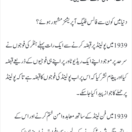
دنیا میں کون سے فالس فلیگ آپریشنز مشہور ہوئے؟
1939 میں پولینڈ پر قبضہ کرنے سے ایک رات پہلے ہٹلر کی فوجوں نے
سرحد پر موجود اپنے ایک ریڈیو ٹاور پر اپنے ہی فوجیوں کے ذریعے قبضہ
کیا اور پیغام نشر کیا کہ اس پر اب پولینڈ کی فوجوں کا قبضہ ہے تاکہ پولینڈ
پر حملے کا جواز پیدا کیا جا سکے۔
1939 میں فن لینڈ کے ساتھ معاہدہ امن ختم کرنے اور اس کے