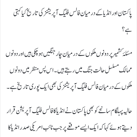
پاکستان اور انڈیا کے درمیان فالس فلیگ آپریشنز کی تاریخ کیا کہتی
ہے؟
مسئلۂ کشمیر پر دونوں ملکوں کے درمیان چار جنگیں ہو چکی ہیں اور دونوں
ممالک مسلسل حالت جنگ میں رہتے ہیں۔ اس پس منظر میں دونوں
ملکوں کے درمیان فالس فلیگ آپریشنز کی بھی ایک پوری تاریخ ہے۔
حالیہ پہلگام سانحے کو بھی پاکستان نے انڈیا کا فالس فلیگ آپریشن قرار
دیتے ہوئے کہا کہ ایک ایسے موقعے پر جب نائب امریکی صدر انڈیا کا