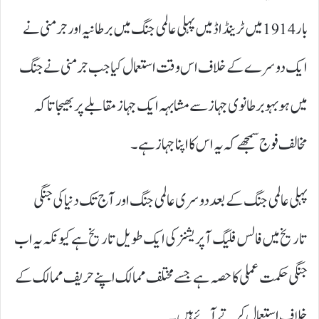
بار 1914 میں ٹرینڈاڈ میں پہلی عالمی جنگ میں برطانیہ اور جرمنی نے
ایک دوسرے کے خلاف اس وقت استعمال کیا جب جرمنی نے جنگ
میں ہو بہو برطانوی جہاز سے مشابہہ ایک جہاز مقابلے پر بھیجا تاکہ
مخالف فوج سمجھے کہ یہ اس کا اپنا جہاز ہے۔
پہلی عالمی جنگ کے بعد دوسری عالمی جنگ اور آج تک دنیا کی جنگی
تاریخ میں فالس فلیگ آپریشنز کی ایک طویل تاریخ ہے کیونکہ یہ اب
جنگی حکمت عملی کا حصہ ہے جسے مختلف ممالک اپنے حریف ممالک کے
خلاف استعمال کرتے آئے ہیں۔