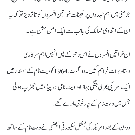
جرمنی میں اہم عہدوں پر تعینات خواتین افسروں کو تاثر دینا تھا کہ یہ
ان کے اتحادی ممالک کی جانب سے ایک امن مشن ہے۔
ان خواتین افسروں نے اس دھوکے میں انہیں اہم سرکاری
دستاویزات فراہم کیں۔ دو اگست، 1964 کو ویت نام کے سمندر میں
ایک امریکی بحری جنگی جہاز اور ویت نامی تارپیڈو میں جھڑپ ہوئی
جس میں ویت نام کے چار فوجی مارے گئے۔
دو دن کے بعد امریکہ کی نیشنل سکیورٹی ایجنسی نے ویت نام کے ساتھ