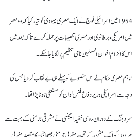
1954 میں اسرائیلی فوج نے ایک مصری یہودی کو تیار کیا کہ وہ مصر
میں امریکی، برطانوی اور مصری تنصیبات پر حملہ کرے تاکہ بعد میں
اس کا الزام اخوان المسلمین نامی تنظیم پر لگایا جا سکے۔
تاہم مصری حکام نے اس منصوبے کو پہلے ہی بےنقاب کر دیا جس کی
وجہ سے اسرائیلی وزیر دفاع فنس لوان کو مستعفی ہونا پڑا تھا۔
سرد جنگ کے دوران روسی خفیہ ایجنسی نے مشرقی جرمنی کے بہت سے
مردوں کو ایک مشن کے تحت مغربی جرمنی بھیجا جن کا مقصد مغربی