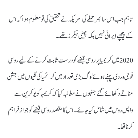
تاہم جب اس سائبر حملے کی امریکہ نے تحقیق کی تو معلوم ہوا کہ اس
کے پیچھے ایرانی نہیں بلکہ چینی ہیکرز تھے۔
2020 میں کریمیا پر روسی قبضے کو درست ثابت کرنے کے لیے روسی
فوجی وردی پہنے ہوئے لوگ بڑی تعداد میں کرائمیا کی گلیوں میں جشن
مناتے دکھائے گئے جنہوں نے مطالبہ کیا کہ کریمیا کو یوکرین سے
واپس روس میں شامل کیا جائے۔ اس کا مقصد روسی قبضے کو جواز فراہم
کرنا تھا۔