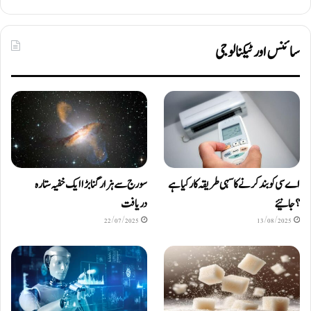
سائنس اور ٹیکنالوجی
اے سی کو بند کرنے کا سہی طریقہ کار کیا ہے
سورج سے ہزار گنا بڑا ایک خفیہ ستارہ
؟ جانیئے
دریافت
22/07/2025
13/08/2025