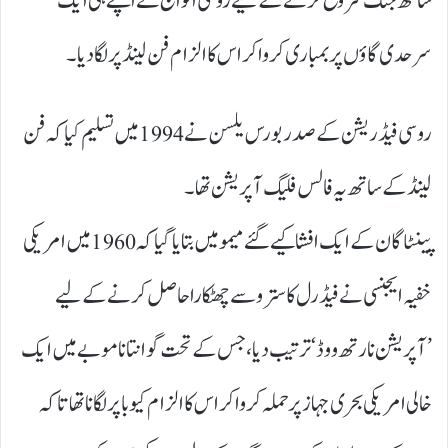
ساتھ جنگ شروع کرنے کے لیے روسی افواج نے اپنے ہی ایک
سرحدی گاؤں پر بمباری کروا کر اس کا الزام فن لینڈ پر لگا دیا۔
روسی فیڈریشن کے صدر بورس یلسن نے 1994 میں تسلیم کیا کہ فن
لینڈ کے ساتھ یہ فالس فلیگ آپریشن تھا۔
پینٹاگان کے ایک افشا کیے گئے میمو میں بتایا گیا کہ 1960 میں امریکی
خفیہ ایجنسی نے فیڈرل کاسترو سے چھٹکارا حاصل کرنے کے لیے
’آپریشن نارتھ ووڈ‘ ترتیب دیا، جس کے تحت گوانتا نامو بے میں ایک
خالی امریکی بحری جہاز پر حملہ کروا کر اس کا الزام کیوبا پر لگانا تھا تاکہ