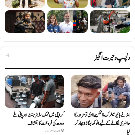
دلچسپ و حیرت انگیز
ٹِنڈ نے بائیومیٹرک ناممکن بنا دی تو مزدور کا
کراچی میں نمک، ڈیٹرجنٹ اور پانی ملے
حاضری لگانے کے لیے انوکھا جگاڑ ایجاد کر
دودھ کی فروخت کا انکشاف
لیا
30/09/2025