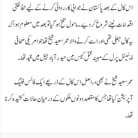
اس کال کے بعد پاکستان نے جوابی کارروائی کرنے کے لیے حفاظتی
اقدامات لینے شروع کر دیے۔ ماحول تلخ ہو گیا تو بعد میں معلوم ہوا کہ
یہ کال جعلی تھی اور اسے کرنے والا عمر سعید شیخ تھا جو امریکی صحافی
ڈینیئل پرل کے مبینہ قتل کیس میں حیدر آباد جیل میں قید تھا۔
عمر سعید شیخ نے بھی دراصل اس کال کے ذریعے ایک فالس فلیگ
آپریشن کیا تھا جس کا مقصد دونوں ملکوں کے درمیان حالات کشیدہ کرنا
تھا۔