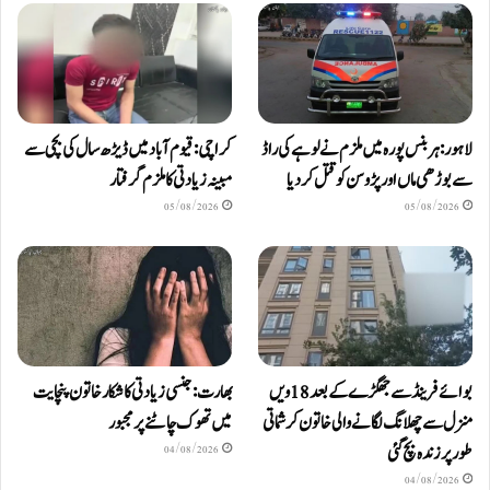
لاہور: ہربنس پورہ میں ملزم نے لوہے کی راڈ
کراچی: قیوم آباد میں ڈیڑھ سال کی بچی سے
سے بوڑھی ماں اور پڑوسن کو قتل کر دیا
مبینہ زیادتی کا ملزم گرفتار
05/08/2026
05/08/2026
بوائے فرینڈ سے جھگڑے کے بعد 18 ویں
بھارت: جنسی زیادتی کا شکار خاتون پنچایت
منزل سے چھلانگ لگانے والی خاتون کرشماتی
میں تھوک چاٹنے پر مجبور
طور پر زندہ بچ گئی
04/08/2026
04/08/2026