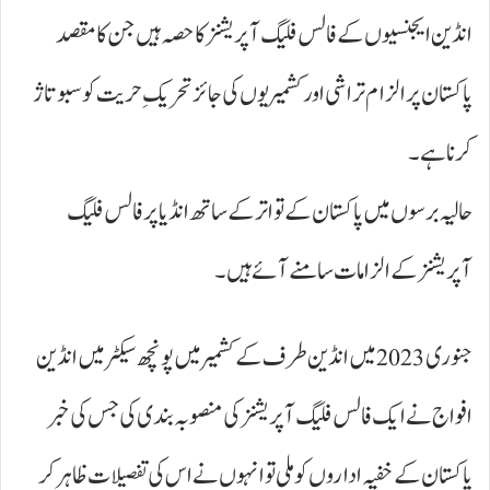
انڈین ایجنسیوں کے فالس فلیگ آپریشنز کا حصہ ہیں جن کا مقصد
پاکستان پر الزام تراشی اور کشمیریوں کی جائز تحریکِ حریت کو سبوتاژ
کرنا ہے۔
حالیہ برسوں میں پاکستان کے تواتر کے ساتھ انڈیا پر فالس فلیگ
آپریشنز کے الزامات سامنے آئے ہیں۔
جنوری 2023 میں انڈین طرف کے کشمیر میں پونچھ سیکٹر میں انڈین
افواج نے ایک فالس فلیگ آپریشنز کی منصوبہ بندی کی جس کی خبر
پاکستان کے خفیہ اداروں کو ملی تو انہوں نے اس کی تفصیلات ظاہر کر