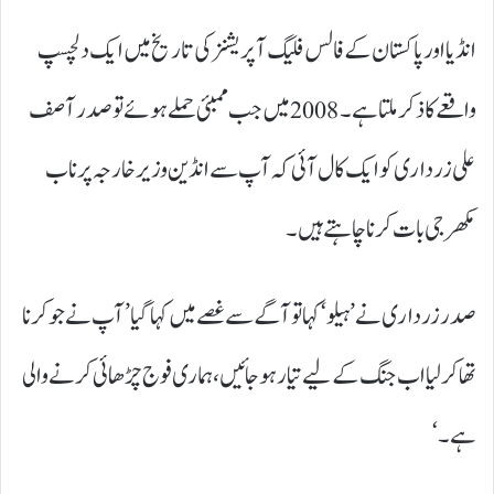
انڈیا اور پاکستان کے فالس فلیگ آپریشنز کی تاریخ میں ایک دلچسپ
واقعے کا ذکر ملتا ہے۔ 2008 میں جب ممبئی حملے ہوئے تو صدر آصف
علی زرداری کو ایک کال آئی کہ آپ سے انڈین وزیر خارجہ پرناب
مکھر جی بات کرنا چاہتے ہیں۔
صدر زرداری نے ’ہیلو‘ کہا تو آگے سے غصے میں کہا گیا ’آپ نے جو کرنا
تھا کر لیا اب جنگ کے لیے تیار ہو جائیں، ہماری فوج چڑھائی کرنے والی
ہے۔‘