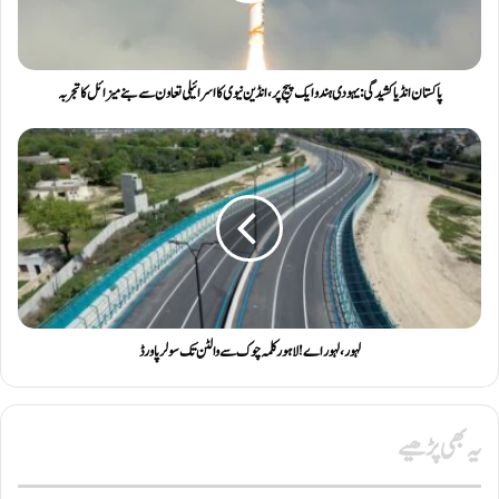
پاکستان انڈیا کشیدگی: یہودی ہندو ایک پیج پر ، انڈین نیوی کا اسرائیلی تعاون سے بنے میزائل کا تجربہ
لہور ، لہور اے ! لاہور کلمہ چوک سے والٹن تک سولر پاورڈ
یہ بھی پڑھیے