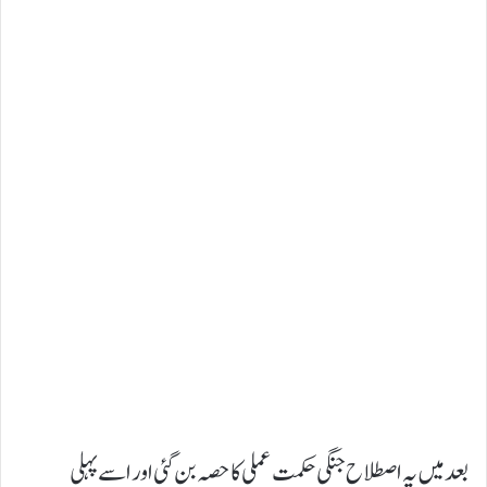
بعد میں یہ اصطلاح جنگی حکمت عملی کا حصہ بن گئی اور اسے پہلی