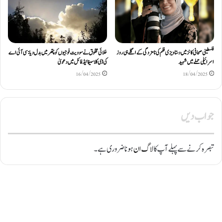
فلسطینی صحافی کانز میں دستاویزی فلم کی نامزدگی کے اگلے ہی روز
خلائی مخلوق نے سوویت فوجیوں کو پتھر میں بدل دیا: سی آئی اے
اسرائیلی حملے میں شہید
کی ڈی کلاسیفائیڈ فائل میں دعویٰ
16/04/2025
18/04/2025
جواب دیں
تبصرہ کرنے سے پہلے آپ کا
لاگ ان
ہونا ضروری ہے۔