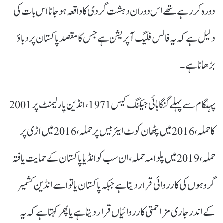
دورہ کر رہے تھے اس دوران دہشت گردی کا واقعہ ہو جانا اس بات کی
دلیل ہے کہ یہ فالس فلیگ آپریشن ہے جس کا مقصد پاکستان پر دباؤ
بڑھانا ہے۔
پہلگام سے پہلے گنگا ہائی جیکنگ کیس 1971، انڈین پارلیمنٹ پر 2001
کا حملہ، 2016 میں پٹھان کوٹ ایئر بیس پر حملہ، 2016 میں اڑی پر
حملہ، 2019 میں پلوامہ حملہ، ان سب کو انڈیا پاکستان کے حمایت یافتہ
گروہوں کی کارروائی قرار دیتا ہے جبکہ پاکستان یا تو اسے انڈین کشمیر
کے اندر جاری مزاحمتی کارروائیاں قرار دیتا ہے یا پھر کہتا ہے کہ یہ