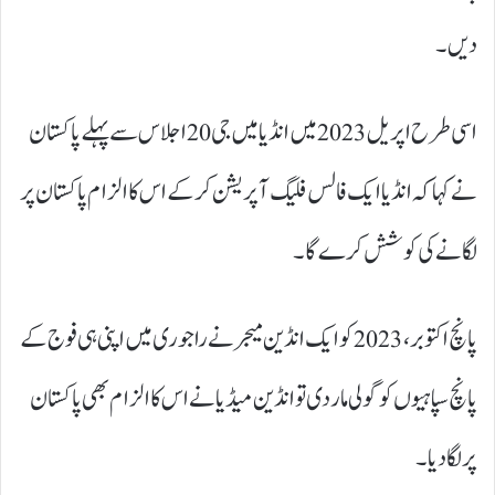
دیں۔
اسی طرح اپریل 2023 میں انڈیا میں جی 20 اجلاس سے پہلے پاکستان
نے کہا کہ انڈیا ایک فالس فلیگ آپریشن کر کے اس کا الزام پاکستان پر
لگانےکی کوشش کرے گا۔
پانچ اکتوبر، 2023 کو ایک انڈین میجر نے راجوری میں اپنی ہی فوج کے
پانچ سپاہیوں کو گولی مار دی تو انڈین میڈیا نے اس کا الزام بھی پاکستان
پر لگا دیا۔