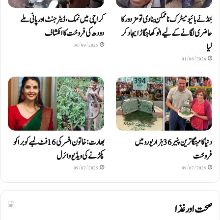
ٹِنڈ نے بائیومیٹرک ناممکن بنا دی تو مزدور کا
کراچی میں نمک، ڈیٹرجنٹ اور پانی ملے
حاضری لگانے کے لیے انوکھا جگاڑ ایجاد کر
دودھ کی فروخت کا انکشاف
لیا
30/09/2025
01/06/2026
دنیا کا مہنگا ترین پنیر 36 ہزار یورو میں
بھارت: خاتون افسر کی 16 فٹ لمبے کوبرا کو
فروخت
پکڑنے کی ویڈیو وائرل
09/07/2025
09/07/2025
صحت اور غذا