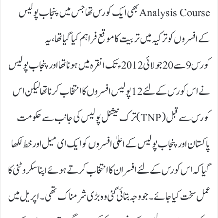
Analysis Courseبھی ایک کورس تھا جس میں پنجاب پولیس
کے افسروں کو ترکیہ میں تربیت کا موقع فراہم کیا گیا تھا، یہ
کورس9سے20جولائی2012ء تک انقرہ میں ہونا تھا اور پنجاب پولیس
نے اس کورس کے لئے12پولیس افسروں کا انتخاب کرنا تھا لیکن اس
کورس سے قبل (TNP)ترک نیشنل پولیس کی جانب سے حکومت
پاکستان اور پنجاب پولیس کے اعلیٰ افسروں کو ایک ای میل اور خط لکھا
گیا کہ اس کورس کے لئے افسران کا انتخاب کرتے ہوئے اپنا سکروٹنی کا
عمل سخت کیا جائے۔ جو وجہ بتائی گئی وہ بڑی شرمناک تھی۔ اپریل میں