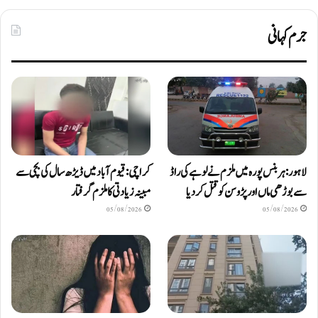
جرم کہانی
لاہور: ہربنس پورہ میں ملزم نے لوہے کی راڈ
کراچی: قیوم آباد میں ڈیڑھ سال کی بچی سے
سے بوڑھی ماں اور پڑوسن کو قتل کر دیا
مبینہ زیادتی کا ملزم گرفتار
05/08/2026
05/08/2026