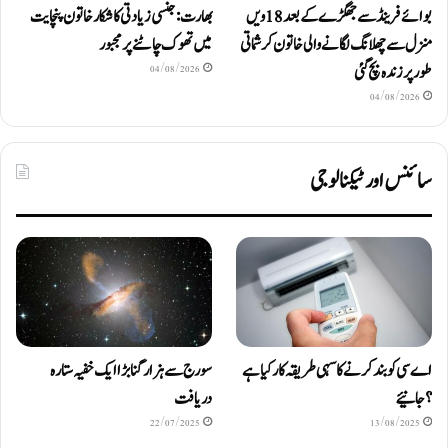
بوائے فرینڈ سے جھگڑے کے بعد 18 ویں
بھارت: جنسی زیادتی کا شکار خاتون پنچایت
منزل سے چھلانگ لگانے والی خاتون کرشماتی
میں تھوک چاٹنے پر مجبور
طور پر زندہ بچ گئی
04/08/2026
04/08/2026
سائنس اور ٹیکنالوجی
اے سی کو بند کرنے کا سہی طریقہ کار کیا ہے
سورج سے ہزار گنا بڑا ایک خفیہ ستارہ
؟ جانیئے
دریافت
22/07/2025
13/08/2025