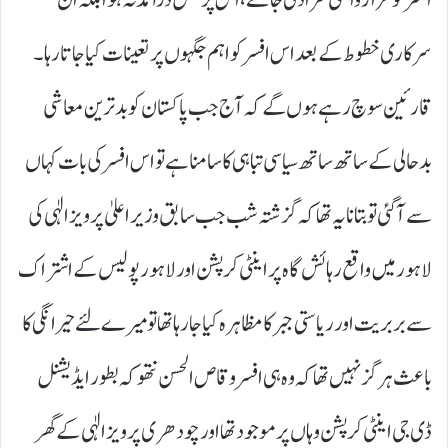
سرکاری خطوط کے بعد اس افسر کو اہم جگہوں پر تعینات کیا جاتا رہا۔
قارئین سوچ رہے ہوں گے کہ آج جب پاکستان کو بدترین معاشی
بدحالی کے ساتھ ساتھ سیاسی تباہی کا سامنا ہے تو اس افسر کی بات کہاں
سے آ گئی تو بتانا یہ تھا کہ گزشتہ شب جب سابق وزیر اعلیٰ پرویز الٰہی کی
لاہور میں واقع رہائش گاہ پر اینٹی کرپشن اور لاہور پولیس کے اشتراک
سے بربریت اور ریاستی جبر کا مظاہرہ کیا جا رہا تھا تو میرے لئے حیرانگی کا
باعث ہرگز نہیں تھا کہ وہ ہی افسر وقاص الحسن نتھوکہ بطور ایڈیشنل
ڈی جی اینٹی کرپشن وہاں پر موجود تھا اور چودھری پرویز الٰہی کے گھر