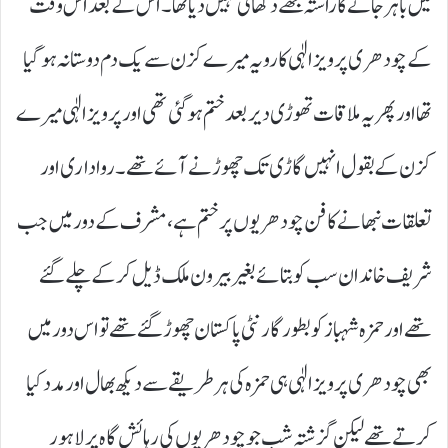
میں باہر جانے کا راستہ مجھے دکھائی نہیں دیا تھا۔ اس کے بعد اس وقت
کے چودھری پرویز الٰہی کا رویہ میرے کزن سے یک دم دوستانہ ہو گیا
تھا اور پھر یہ ملاقات تھوڑی دیر بعد ختم ہو گئی تھی اور پرویز الٰہی میرے
کزن کے بقول انہیں گاڑی تک چھوڑنے آئے تھے۔ رواداری اور
تعلقات نبھانے کا فن چودھریوں پر ختم ہے، مشرف کے دور میں جب
شریف خاندان سب کو بتائے بغیر بیرون ملک ڈیل کر کے چلے گئے
تھے اور حمزہ شہباز کو بطور گارنٹی پاکستان چھوڑ گئے تھے تو اس دور میں
بھی چودھری پرویز الٰہی ہی حمزہ کی ہر طریقے سے دیکھ بھال اور مدد کیا
کرتے تھے لیکن گزشتہ شب جو چودھریوں کی رہائش گاہ پر لاہور