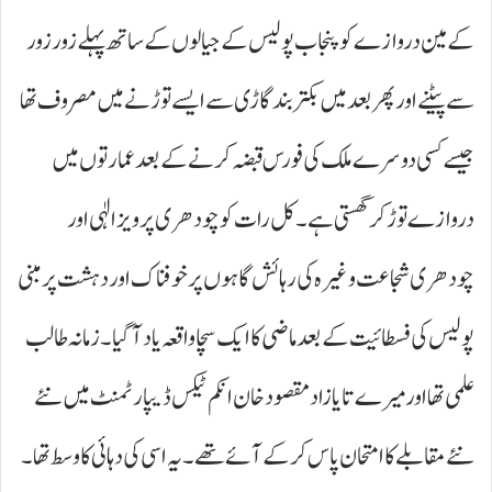
کے مین دروازے کو پنجاب پولیس کے جیالوں کے ساتھ پہلے زور زور
سے پیٹنے اور پھر بعد میں بکتر بند گاڑی سے ایسے توڑنے میں مصروف تھا
جیسے کسی دوسرے ملک کی فورس قبضہ کرنے کے بعد عمارتوں میں
دروازے توڑ کر گھستی ہے۔ کل رات کو چودھری پرویز الٰہی اور
چودھری شجاعت وغیرہ کی رہائش گاہوں پر خوفناک اور دہشت پر مبنی
پولیس کی فسطائیت کے بعد ماضی کا ایک سچا واقعہ یاد آگیا۔ زمانہ طالب
علمی تھا اور میرے تایا زاد مقصود خان انکم ٹیکس ڈیپارٹمنٹ میں نئے
نئے مقابلے کا امتحان پاس کر کے آئے تھے۔ یہ اسی کی دہائی کا وسط تھا۔