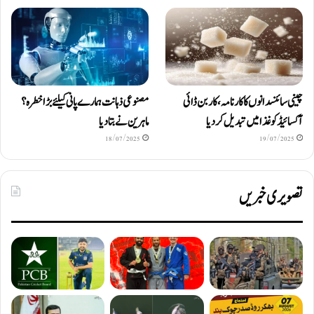
چینی سائنسدانوں کا کارنامہ، کاربن ڈائی
مصنوعی ذہانت ہمارے پانی کیلئے بڑا خطرہ؟
آکسائیڈ کو غذا میں تبدیل کردیا
ماہرین نے بتا دیا
18/07/2025
19/07/2025
تصویری خبریں