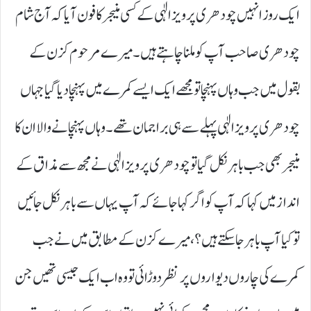
ایک روز انہیں چودھری پرویز الٰہی کے کسی منیجر کا فون آیا کہ آج شام
چودھری صاحب آپ کو ملنا چاہتے ہیں۔ میرے مرحوم کزن کے
بقول میں جب وہاں پہنچا تو مجھے ایک ایسے کمرے میں پہنچا دیا گیا جہاں
چودھری پرویز الٰہی پہلے سے ہی براجمان تھے۔ وہاں پہنچانے والا ان کا
منیجر بھی جب باہر نکل گیا تو چودھری پرویز الٰہی نے مجھ سے مذاق کے
انداز میں کہا کہ آپ کو اگر کہا جائے کہ آپ یہاں سے باہر نکل جائیں
تو کیا آپ باہر جا سکتے ہیں؟، میرے کزن کے مطابق میں نے جب
کمرے کی چاروں دیواروں پر نظر دوڑائی تو وہ اب ایک جیسی تھیں جن