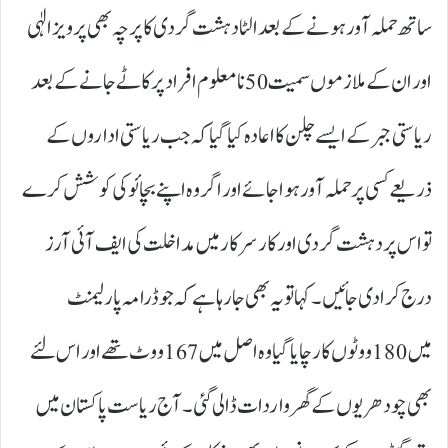
ساتھ حملہ آور ہونے کے بعد الٹا دہشت گردی کا پرچہ بھی پرویز الٰہی
اور ان کے ملازموں سمیت50نامعلوم افراد پر کاٹے جانے کے بعد
ریاستی جبر کے ایسے چلن کا اعادہ کیا گیا کہ جب ریاستی اداروں کے
ذریعے کسی پر حملہ آور ہوا جائے اور اگر وہ اپنے بچائو کی کوشش کرے
تو اس پر دہشت گردی اور کار سرکار میں مداخلت کی ایف آئی آرز
درج کرا دی جائیں۔ کہا تو یہ بھی جا رہا ہے کہ جو ڈرامہ پارلیمنٹ
میں180ووٹوں کا رچایا گیا وہ اصل میں167ووٹ تھے اور اس لئے
بھی چودھریوں کے گھر واردات ڈالی گئی۔ آج ریاست پاکستان میں