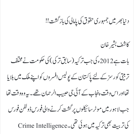
دنیا بھر میں جمہوری حقوق کی پامالی کی بازگشت!!
کاشف بشیر خان
بات ہے2012ء کی جب ترکیہ ( سابق ترکی) کی حکومت نے مختلف
تربیتی کورسز کے لئے پاکستان کے پولیس افسروں کو اپنے ملک میں بلایا
تھا اور اس وقت پنجاب کے آئی جی حبیب الرحمان تھے۔ یہ وہ وقت تھا
جب لاہور میں موٹر سائیکلوں پر گشت کرنے والی فورس ڈولفن فورس
کی تربیت بھی ترکیہ میں ہوئی تھی۔Crime Intelligence