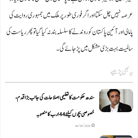
عرصہ نہیں چل سکتا اور اگر فوری طور پر ملک میں جمہوری روایت کی
پامالی اور آئین پاکستان کو روندنے کا سلسلہ بند نہ کیا گیا تو پھر ریاست کی
سالمیت بہت بڑی مشکل میں پڑ جائے گی۔
یہ بھی پڑھیے
سندھ حکومت کا تعلیمی اصلاحات کی جانب بڑا قدم،
خصوصی بچوں کیلئے44 ارب کا منصوبہ
06/08/2026