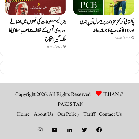
پاکستانی کرکٹر حمزہ نذر پر 2 سال کی پابندی
پٹرولیم مصنوعات کی قیمتوں میں اضافے
اور 10 لاکھ روپےکا جرمانہ عائد
اور لیوی ٹیکس کے خلاف جماعتِ اسلامی کا
ملک گیر احتجاج
06/08/2026
06/08/2026
JEHAN
© Copyright 2026, All Rights Reserved |
|
PAKISTAN
Home
About Us
Our Policy
Tariff
Contact Us
Instagram
YouTube
LinkedIn
Twitter
Facebook