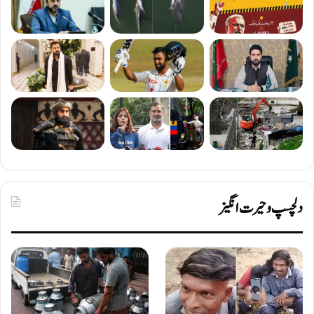
دلچسپ و حیرت انگیز