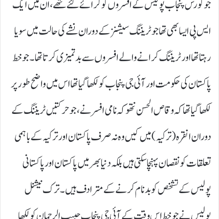
جو کورس پنجاب پولیس کے افسروں کو کرائے گئے تھے، ان میں ایک
ایس پی ایسا بھی تھا جو ٹریننگ سیشنز کے دوران نشے کی حالت میں سویا
رہتا تھا اور ٹریننگ کرانے والے افسروں سے بدتمیزی کرتا تھا۔ جو خط
پاکستان کی حکومت اور آئی جی پنجاب کو لکھا گیا تھا اس میں واضح طور پر
لکھا گیا تھا کہ وقاص الحسن نتھوکہ نامی افسر نے، جو حرکتیں ٹریننگ کے
دوران انقرہ ( ترکیہ) میں کیں وہ نہ صرف پاکستان اور ترکیہ کے باہمی
تعلقات کو نقصان پہنچا سکتی ہیں بلکہ دنیا بھر میں پاکستان اور پاکستانی
پولیس کے تشخص کو بدنام کرنے کے مترادف ہیں۔ ترک نیشنل
پولیس نے جو خط اس وقت کے آئی جی پنجاب حبیب الرحمان کو لکھا