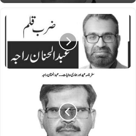
سفر نامہ عید اور ہماری روایات ۔۔ عبدالحنان راجہ