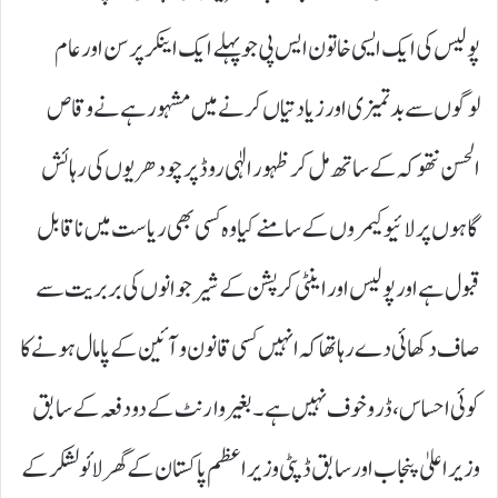
پولیس کی ایک ایسی خاتون ایس پی جو پہلے ایک اینکر پرسن اور عام
لوگوں سے بدتمیزی اور زیادتیاں کرنے میں مشہور ہے نے وقاص
الحسن نتھوکہ کے ساتھ مل کر ظہور الٰہی روڈ پر چودھریوں کی رہائش
گاہوں پر لائیو کیمروں کے سامنے کیا وہ کسی بھی ریاست میں ناقابل
قبول ہے اور پولیس اور اینٹی کرپشن کے شیر جوانوں کی بربریت سے
صاف دکھائی دے رہا تھا کہ انہیں کسی قانون و آئین کے پامال ہونے کا
کوئی احساس، ڈر و خوف نہیں ہے۔ بغیر وارنٹ کے دو دفعہ کے سابق
وزیر اعلیٰ پنجاب اور سابق ڈپٹی وزیر اعظم پاکستان کے گھر لائو لشکر کے