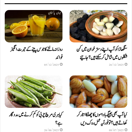
سنگھاڑا کو آپ اپنے دستر خوان میں کن
روزانہ مالٹے کا جوس پینے کے حیرت انگیز
شکلوں میں شامل کرسکتے ہیں ؟ جانیئے
فوائد
05/12/2025
26/12/2025
کیا آپ بھی بھیگے باداموں کا چھلکا اتار کر
کیا ہری مرچ چربی کو کم کرنے میں مددگار
کھاتے ہیں؟ تو فوراً یہ عمل روک دیں
ہے؟
26/06/2025
08/07/2025