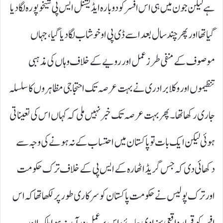
ہے لیکن جون میں ہی اس افسر کو دوبارہ ایڈیشنل ایس پی شیخوپورہ لگا دیا
گیا تھا اور پھر چند سال بعد اسے ڈی پی او خوشاب لگا دیا گیا، جہاں
موصوف کے منفی طرز عمل اور رویے کے خلاف وہاں کی مذہبی
تنظیموں اور وکلا برادری نے بہت عرصہ تک احتجاجی مظاہروں کا سلسلہ
جاری رکھا تھا۔ پھر بہت عرصہ تک خبر نہیں ملی کہ کہاں اس کی تعیناتی
ہوئی لیکن ایک بات تو پاکستان میں احتساب کے نہ ہونے کی وجہ سے
دکھائی دی کہ جس گریڈ اٹھارہ کے ایس پی کے خلاف ترک حکومت
اور ترک پولیس نے حکومت پاکستان کو سرکاری طور پر لکھا تھا کہ اس
افسر کو قرار واقعی سزا دی جائے، اس پر عمل درآمد نہ ہوا بلکہ ان