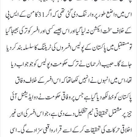
اس میں واضع طور پر وارننگ دی گئی تھی کہ اگر31کامن کے ایس پی
کے خلاف سخت ایکشن نہ لیا گیا اور اس جیسے کسی اور افسر کو ترکی بھیجا گیا
تو مستقبل میں پاکستان کے پولیس افسروں کی ٹریننگ کا سلسلہ بند کر دیا
جائے گا۔ حبیب الرحمان نے ترک حکومت و پولیس کو جو جواب دیا
تھا، اس میں انہوں نے انہیں لکھا تھا کہ اس افسر کے خلاف وفاق
پاکستان کو خط لکھ دیا گیا ہے جس پر وفاقی حکومت نے دو ایڈیشنل آئی
جیز پر مشتمل تحقیقاتی ٹیم تشکیل دے دی ہے، جو اس افسر کی ان غیر
اخلاقی حرکات کی تحقیقات کر کے اسے قرار واقعی سزا دے گی۔ اسی