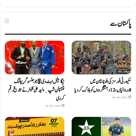
پاکستان سے
سکیورٹی فورسز کی بلوچستان میں
نیگا بیٹل ایٹ دی بیچ جوجٹسو گریپلنگ
کارروائیاں، 12 دہشتگردوں کو ہلاک کردیا
چیمپئن شپ ٜ ولید علی کلیئر نے تاریخ رقم
کر دی
06/08/2026
06/08/2026