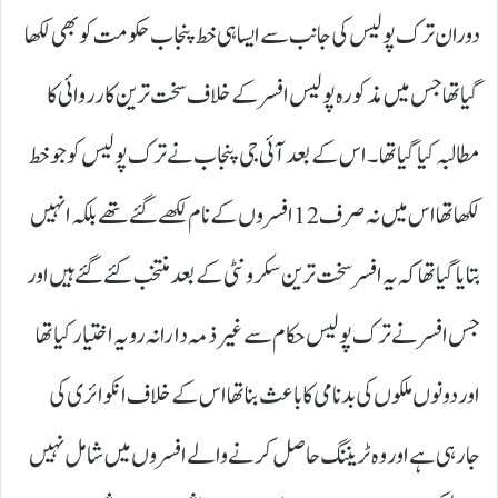
دوران ترک پولیس کی جانب سے ایسا ہی خط پنجاب حکومت کو بھی لکھا
گیا تھا جس میں مذکورہ پولیس افسر کے خلاف سخت ترین کارروائی کا
مطالبہ کیا گیا تھا۔ اس کے بعد آئی جی پنجاب نے ترک پولیس کو جو خط
لکھا تھا اس میں نہ صرف 12افسروں کے نام لکھے گئے تھے بلکہ انہیں
بتایا گیا تھا کہ یہ افسر سخت ترین سکرونٹی کے بعد منتخب کئے گئے ہیں اور
جس افسر نے ترک پولیس حکام سے غیر ذمہ دارانہ رویہ اختیار کیا تھا
اور دونوں ملکوں کی بدنامی کا باعث بنا تھا اس کے خلاف انکوائری کی
جارہی ہے اور وہ ٹریننگ حاصل کرنے والے افسروں میں شامل نہیں