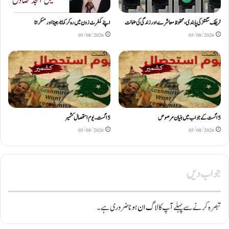
ٹریفک سگنلز کی پابندی، محفوظ معاشرے اور زندگی کی ضمانت
اپنے کمفرٹ زون میں رہ کر کمانا، جینا اور مسکرانا
05/08/2026
05/08/2026
5اگست کے جواب میں بنیان مرصوص
5اگست۔ یوم استحصال کشمیر
05/08/2026
05/08/2026
جواب دیں
تبصرہ کرنے سے پہلے آپ کا
لاگ ان
ہونا ضروری ہے۔