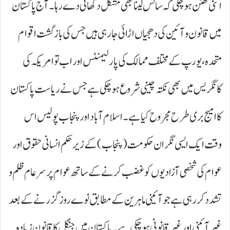
اتنی گھٹن ہو چکی کہ سانس لینا بھی مشکل دکھائی دے رہا۔ آج پاکستان
میں قانون و آئین کی دھجیاں اڑائی جارہی ہیں جس کی بازگشت اقوام
متحدہ، یورپ کے مختلف ممالک کی پارلیمنٹس اور اب تو امریکہ کی
کانگریس میں بھی نکتہ چینی شروع ہو چکی ہے جس نے ریاست پاکستان
کا امیج بری طرح مجروح کیا ہے۔ اسلام آباد اور پنجاب پولیس اس
وقت ایک ایسی نگران حکومت (پنجاب) کے زیر حکم انسانی حقوق اور
عوام کی شخصی آزادیوں کو غضب کرنے کے ساتھ عوام پر سرعام ظلم و
تشدد کر رہی ہے جو آئینی ماہرین کے مطابق نوے روز گزرنے کے بعد
غیر آئینی اور غیر قانونی ہو چکی ہے۔ پاکستان میں جنگل کا قانون زیادہ