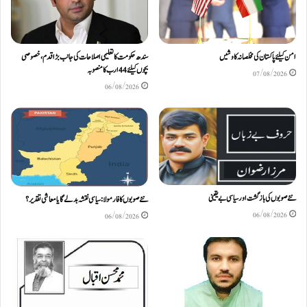
امن کیلئے پاکستان کی مخلصانہ کاوشیں
سندھ حکومت کا تعلیمی اصلاحات کی جانب بڑا قدم، خصوصی
بچوں کیلئے44 ارب کا منصوبہ
07/08/2026
06/08/2026
نئے صوبوں کی بازگشت اور سیاسی بے یقینی
نئے صوبوں کا فارمولا: سیاسی نقشہ بدلے گا یا معاشی تقدیر؟
06/08/2026
06/08/2026