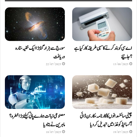
اے سی کو بند کرنے کا سہی طریقہ کار کیا ہے
سورج سے ہزار گنا بڑا ایک خفیہ ستارہ
؟ جانیئے
دریافت
22/07/2025
13/08/2025
چینی سائنسدانوں کا کارنامہ، کاربن ڈائی
مصنوعی ذہانت ہمارے پانی کیلئے بڑا خطرہ؟
آکسائیڈ کو غذا میں تبدیل کردیا
ماہرین نے بتا دیا
18/07/2025
19/07/2025