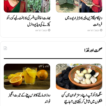
دنیا کا مہنگا ترین پنیر 36 ہزار یورو میں
بھارت: خاتون افسر کی 16 فٹ لمبے کوبرا کو
فروخت
پکڑنے کی ویڈیو وائرل
09/07/2025
09/07/2025
صحت اور غذا
سنگھاڑا کو آپ اپنے دستر خوان میں کن
روزانہ مالٹے کا جوس پینے کے حیرت انگیز
شکلوں میں شامل کرسکتے ہیں ؟ جانیئے
فوائد