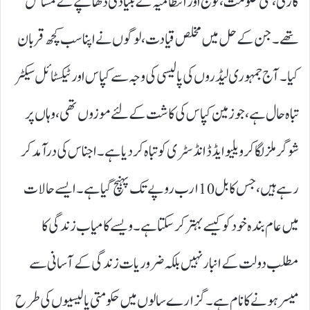
کاری، نئی حکومت، فوج اور انتظامیہ کے بنیادی ڈھانچے کے مسائل
تھے۔ جن کے حل میں مخلص قیادت، لوگوں نے اپنا سب کچھ قربان
کیا۔ آج جمہوری لیڈروں کی پالیسی کی وجہ سے کپاس اور ٹیکسٹائل سیکٹر
تباہ حال ہے، جو زمین کپاس کی کاشت کے لئے موزوں تھی، وہاں پر
شوگر ملز لگا کر ویلیو ایڈڈ انڈسٹری کو تباہ کر دیا ہے۔ اجناس کی درآمد کر
رہے ہیں ، جس کا بل 10 ارب روپے تک پہنچ گیا ہے۔ ایسے حالات
میں عام بندہ خود کو کیسے بہتر کر سکتا ہے ۔ ویسے کامیاب زندگی کا
مطلب دولت کے انبار نہیں بلکہ ضروریات زندگی کے آسانی سے
میسر ہونے کا نام ہے۔ گزارے سالوں میں حکومتی پالیسیوں کی طرح