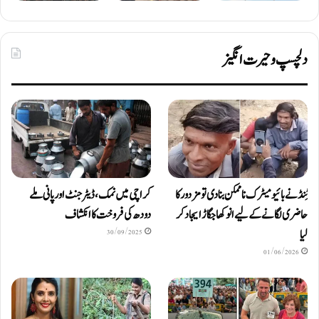
دلچسپ و حیرت انگیز
ٹِنڈ نے بائیومیٹرک ناممکن بنا دی تو مزدور کا
کراچی میں نمک، ڈیٹرجنٹ اور پانی ملے
حاضری لگانے کے لیے انوکھا جگاڑ ایجاد کر
دودھ کی فروخت کا انکشاف
لیا
30/09/2025
01/06/2026