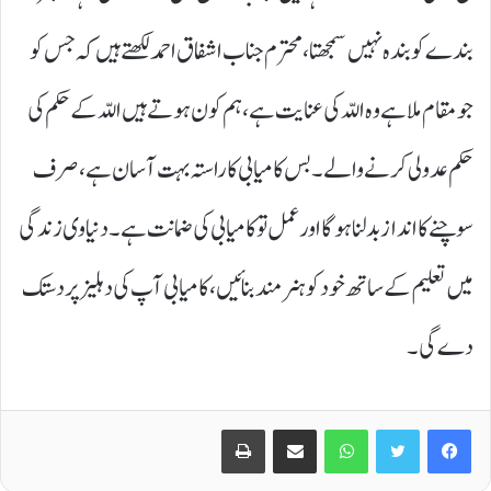
بندے کو بندہ نہیں سمجھتا، محترم جناب اشفاق احمد لکھتے ہیں کہ جس کو
جو مقام ملا ہے وہ اللّہ کی عنایت ہے، ہم کون ہوتے ہیں اللّہ کے حکم کی
حکم عدولی کرنے والے۔ بس کامیابی کا راستہ بہت آسان ہے، صرف
سوچنے کا انداز بدلنا ہو گا اور عمل تو کامیابی کی ضمانت ہے۔ دنیاوی زندگی
میں تعلیم کے ساتھ خود کو ہنر مند بنائیں، کامیابی آپ کی دہلیز پر دستک
دے گی۔
Print
Share via Email
WhatsApp
Twitter
Facebook