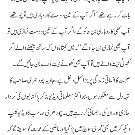
بات کر رہے تھے ’’ اگر آپ کے تین دوست کاروباری ہیں تو چوتھے
آپ بھی کاروباری بن جائو گے، اگر آپ کے تین دوست نمازی ہیں تو
آپ بھی نمازی بن جائو گے ‘‘۔ میں کہتا ہوں کہ ساتھ بیٹھنے والے اگر
کھوٹی نیت والے ہیں تو آپ بھی کھوٹے نیت والے بن جائیں گے۔
صحبت کا انسانی زندگی پر بڑا عمل دخل ہے، جاوید چودھری صاحب کا
تہہ دل سے مشکور ہوں، جو اکثر معلوماتی ویڈیو بنا کر پاکستانیوں کی کردار
سازی اور ان کی رہنمائی کر رہے ہیں۔ چودھری صاحب کا ویڈیو کلپ
دیکھ کر میں بھی گہری سوچ میں پڑگیا اور ماضی کے لمحات کو سوچنا لگا کہ