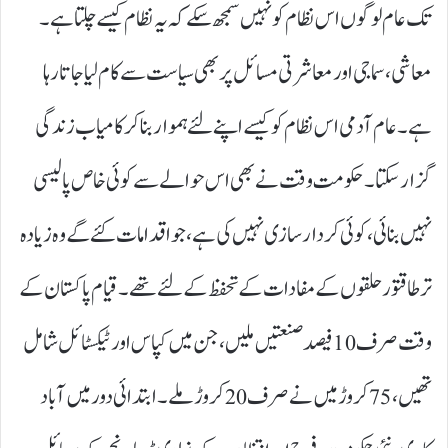
تک عام لوگوں اس نظام کو نہیں سمجھ سکے کہ یہ نظام کیسے چلتا ہے۔
معاشی، سماجی اور معاشرتی مسائل پر بھی سیاست سے کام لیا جاتا رہا
ہے۔ عام آدمی اس نظام کو کیسے اپنے لئے ہموار بنا کر کامیاب زندگی
گزار سکتا۔ حکومت وقت نے بھی اس حوالے سے کوئی خاص پالیسی
نہیں بنائی، کوئی کردار سازی نہیں کی ہے، جو اقدامات کئے گے وہ زیادہ
تر طاقتور حلقوں کے مفادات کے تحفظ کے لئے تھے۔ قیام پاکستان کے
وقت صرف 10فیصد صنعتیں ملیں، جن میں کپاس اور ٹیکسٹائل شامل
تھیں، 75کروڑ میں نے صرف 20کروڑ ملے۔ ابتدائی دور میں آباد