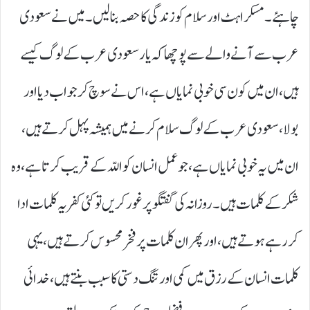
چاہئے۔ مسکراہٹ اور سلام کو زندگی کا حصہ بنا لیں۔ میں نے سعودی
عرب سے آنے والے سے پوچھا کہ یار سعودی عرب کے لوگ کیسے
ہیں، ان میں کون سی خوبی نمایاں ہے، اس نے سوچ کر جواب دیا اور
بولا، سعودی عرب کے لوگ سلام کرنے میں ہمیشہ پہل کرتے ہیں،
ان میں یہ خوبی نمایاں ہے، جو عمل انسان کو اللّہ کے قریب کرتا ہے، وہ
شکر کے کلمات ہیں۔ روزانہ کی گفتگو پر غور کریں تو کئی کفریہ کلمات ادا
کر رہے ہوتے ہیں، اور پھر ان کلمات پر فخر محسوس کرتے ہیں، یہی
کلمات انسان کے رزق میں کمی اور تنگ دستی کا سبب بنتے ہیں، خدائی