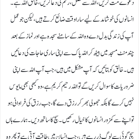
دعوے مت کریں، اللّہ سے فضل، رحم کی دعا کریں، خالق اللّہ ہے۔
انسانوں کی خوشامد کے لیے سارا وقت ضائع کرتے ہیں، لیکن جو عمل
آپ کی زندگی بدل دے وہ اللّہ کے سامنے سجدہ ہے اور نماز کے بعد
چند منٹ مسجد میں بیٹھ کر اللّہ پاک سے اپنی ساری حاجات کی دعائیں
ہیں۔ خالق کو بتائیں کہ آپ مشکل میں ہیں، جب آپ اللّہ سے اپنی
ضروریات کا سوال کریں گے تو اللّہ رحیم کریم ہے، وہ کبھی بھی مایوس
نہیں کرے گا بلکہ جھولی بھر کر رزق دے گا، جب رزق کی فراوانی ہو
تو اپنے سے کمزور انسانوں کا خیال رکھیں۔ سچ کا ساتھ دیں۔ ہمارے ہاں
سچ گوئی سے لوگ ڈر رہے ہیں، جب انسان میں طاقت آتی ہے تو پھر وہ