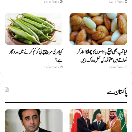
05/12/2025
26/12/2025
کیا آپ بھی بھیگے باداموں کا چھلکا اتار کر
کیا ہری مرچ چربی کو کم کرنے میں مددگار
کھاتے ہیں؟ تو فوراً یہ عمل روک دیں
ہے؟
26/06/2025
08/07/2025
پاکستان سے