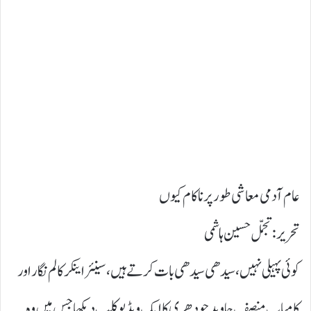
عام آدمی معاشی طور پر ناکام کیوں
تحریر: تجمّل حسین ہاشمی
کوئی پہیلی نہیں، سیدھی سیدھی بات کرتے ہیں، سینئر اینکر کالم نگار اور
کامیاب منصف جاوید چودھری کا ایک ویڈیو کلپ دیکھا جس میں وہ