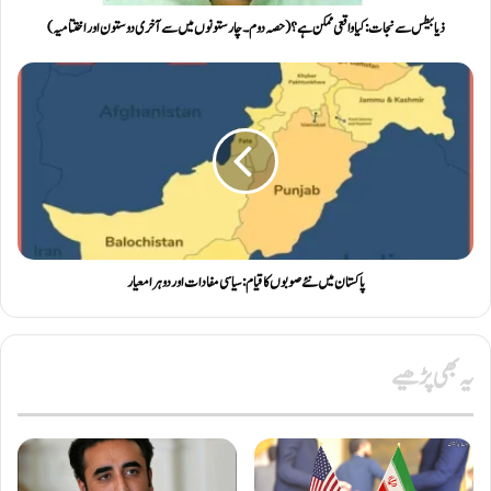
ذیابیطس سے نجات: کیا واقعی ممکن ہے؟ ( حصہ دوم ۔ چار ستونوں میں سے آخری دو ستون اور اختتامیہ)
پاکستان میں نئے صوبوں کا قیام: سیاسی مفادات اور دوہرا معیار
یہ بھی پڑھیے