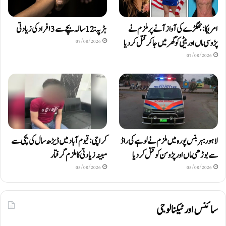
امریکا: جھگڑے کی آواز آنے پر ملزم نے
ہڑپہ: 12 سالہ بچے سے 3 افراد کی زیادتی
پڑوسی ماں اور بیٹی کو گھر میں جا کر قتل کر دیا
07/08/2026
07/08/2026
لاہور: ہربنس پورہ میں ملزم نے لوہے کی راڈ
کراچی: قیوم آباد میں ڈیڑھ سال کی بچی سے
سے بوڑھی ماں اور پڑوسن کو قتل کر دیا
مبینہ زیادتی کا ملزم گرفتار
05/08/2026
05/08/2026
سائنس اور ٹیکنالوجی