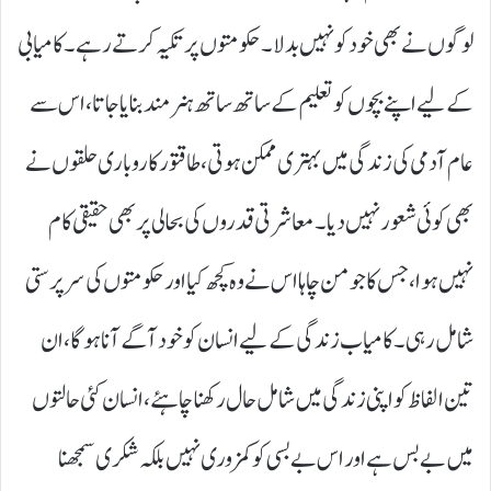
لوگوں نے بھی خود کو نہیں بدلا۔ حکومتوں پر تکیہ کرتے رہے۔ کامیابی
کے لیے اپنے بچوں کو تعلیم کے ساتھ ساتھ ہنر مند بنایا جاتا، اس سے
عام آدمی کی زندگی میں بہتری ممکن ہوتی، طاقتور کاروباری حلقوں نے
بھی کوئی شعور نہیں دیا۔ معاشرتی قدروں کی بحالی پر بھی حقیقی کام
نہیں ہوا، جس کا جو من چاہا اس نے وہ کچھ کیا اور حکومتوں کی سرپرستی
شامل رہی۔ کامیاب زندگی کے لیے انسان کو خود آگے آنا ہو گا، ان
تین الفاظ کو اپنی زندگی میں شامل حال رکھنا چاہئے ، انسان کئی حالتوں
میں بے بس ہے اور اس بے بسی کو کمزوری نہیں بلکہ شکری سمجھنا