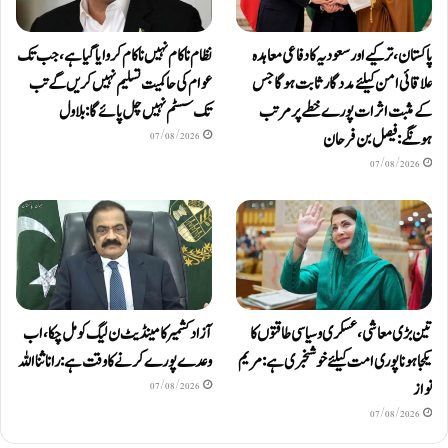
پاکستان، ترکیے اور سعودیہ کا دفاعی معاہدہ
نظام ناکام نہیں ناکام کروایاگیا ہے، جب تک
علاقائی امن کیلئے مددگار ثابت ہوگا جس
عوام کی حاکمیت تسلیم نہیں کریں گے تب
کے مثبت اثرات پورے خطے پر مرتب
تک سسٹم نہیں چل پائےگا: بلاول
ہونگے: فیصل بن فرحان
07/08/2026
07/08/2026
تین بڑی معاشی، عسکری و سیاسی طاقتوں کا
آزاد کشمیر کا مینڈیٹ ن لیگ کو مل چکا، اب
یکجا ہونا پوری امت کیلئے خوشخبری ہے: مریم
وعدے پورے کرنے کا وقت ہے: رانا ثنا اللہ
نواز
07/08/2026
07/08/2026