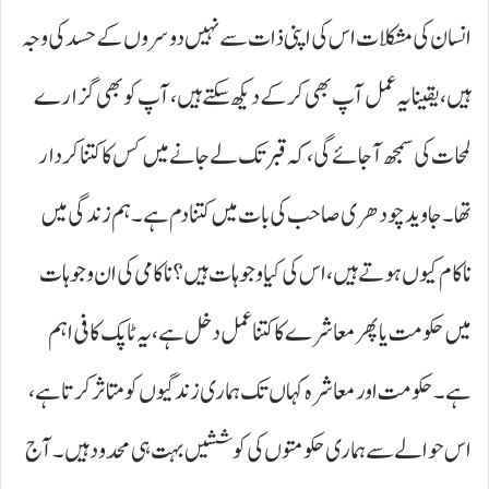
انسان کی مشکلات اس کی اپنی ذات سے نہیں دوسروں کے حسد کی وجہ
ہیں، یقینا یہ عمل آپ بھی کر کے دیکھ سکتے ہیں، آپ کو بھی گزارے
لمحات کی سمجھ آ جائے گی، کہ قبر تک لے جانے میں کس کا کتنا کردار
تھا۔ جاوید چودھری صاحب کی بات میں کتنا دم ہے۔ ہم زندگی میں
ناکام کیوں ہوتے ہیں، اس کی کیا وجوہات ہیں ؟ ناکامی کی ان وجوہات
میں حکومت یا پھر معاشرے کا کتنا عمل دخل ہے، یہ ٹاپک کافی اہم
ہے۔ حکومت اور معاشرہ کہاں تک ہماری زندگیوں کو متاثر کرتا ہے،
اس حوالے سے ہماری حکومتوں کی کوششیں بہت ہی محدود ہیں۔ آج