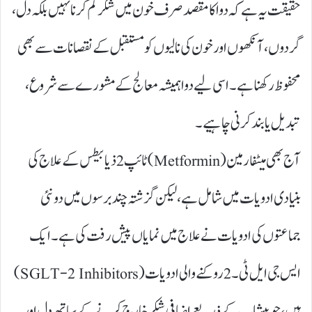
حقیقت یہ ہے کہ دوا کا مقصد صرف خون میں شکر کم کرنا نہیں بلکہ دل،
گردوں، آنکھوں اور خون کی نالیوں کو مستقبل کے نقصانات سے بھی
محفوظ رکھنا ہے۔ اسی لیے دوا ہمیشہ معالج کے مشورے سے شروع،
تبدیل یا بند کرنی چاہیے۔
آج بھی میٹفارمین (Metformin)ٹائپ 2ذیابیطس کے علاج کی
بنیادی ادویات میں شامل ہے، لیکن گزشتہ چند برسوں میں دو نئی
جماعتوں کی ادویات نے علاج میں نمایاں پیش رفت کی ہے۔ ایک
ایس جی ایل ٹی۔2روکنے والی ادویات (SGLT-2 Inhibitors)
ہیں، جو پیشاب کے ذریعے اضافی شکر خارج کرنے کے ساتھ دل اور