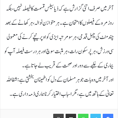
آخر میں صرف اتنی گزارش ہے کہ ذیابیطس قسمت کا فیصلہ نہیں، بلکہ
روزمرہ کے فیصلوں کا امتحان ہے۔ ہر متوازن نوالہ، ہر کھانے کے بعد
چند منٹ کی چہل قدمی، ہر سو مرتبہ ایڑی کو اوپر نیچے کرنے کی معمولی
سی ورزش، ہر پُرسکون رات، ہر مثبت سوچ اور ہر درست فیصلہ آپ کو
بیماری کے غلبے سے دور اور صحت کے قریب لے جاتا ہے۔
اور آخر میں وہ بات جو ہر مسلمان کے دل کو اطمینان بخشتی ہے: شفا اللہ
تعالیٰ کے ہاتھ میں ہے، مگر اسباب اختیار کرنا ہماری ذمہ داری ہے۔
Print
Share via Email
WhatsApp
Twitter
Facebook