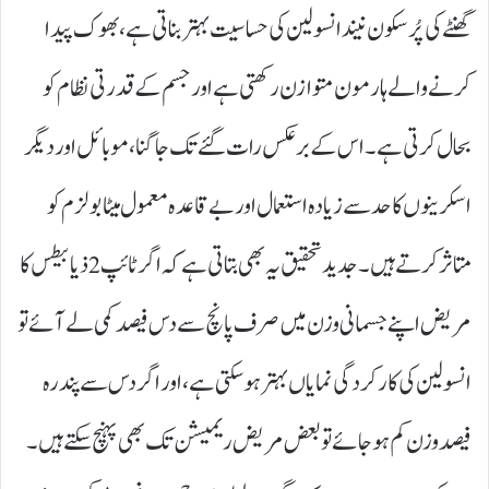
گھنٹے کی پُرسکون نیند انسولین کی حساسیت بہتر بناتی ہے، بھوک پیدا
کرنے والے ہارمون متوازن رکھتی ہے اور جسم کے قدرتی نظام کو
بحال کرتی ہے۔ اس کے برعکس رات گئے تک جاگنا، موبائل اور دیگر
اسکرینوں کا حد سے زیادہ استعمال اور بے قاعدہ معمول میٹابولزم کو
متاثر کرتے ہیں۔ جدید تحقیق یہ بھی بتاتی ہے کہ اگر ٹائپ 2ذیابیطس کا
مریض اپنے جسمانی وزن میں صرف پانچ سے دس فیصد کمی لے آئے تو
انسولین کی کارکردگی نمایاں بہتر ہو سکتی ہے، اور اگر دس سے پندرہ
فیصد وزن کم ہو جائے تو بعض مریض ریمیشن تک بھی پہنچ سکتے ہیں۔