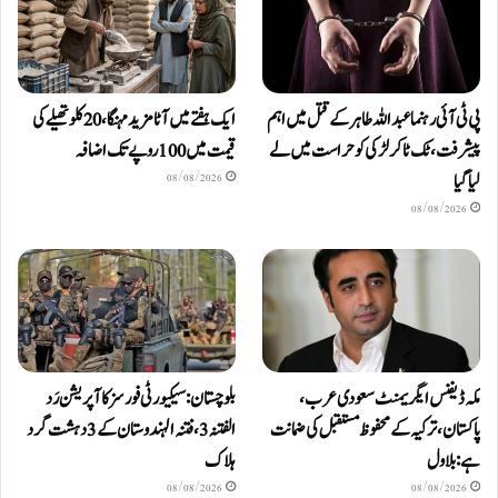
پی ٹی آئی رہنما عبداللہ طاہر کے قتل میں اہم
ایک ہفتے میں آٹا مزید مہنگا، 20 کلو تھیلے کی
پیشرفت، ٹک ٹاکر لڑکی کو حراست میں لے
قیمت میں 100 روپے تک اضافہ
لیا گیا
08/08/2026
08/08/2026
مکہ ڈیفنس ایگریمنٹ سعودی عرب،
بلوچستان: سیکیورٹی فورسز کا آپریشن رَد
پاکستان، ترکیہ کے محفوظ مستقبل کی ضمانت
الفتنہ 3، فتنہ الہندوستان کے 3 دہشت گرد
ہے: بلاول
ہلاک
08/08/2026
08/08/2026