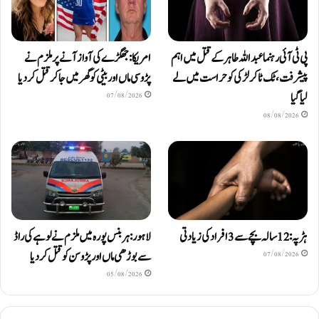
پی ٹی آئی رہنما عبداللہ طاہر کے قتل میں اہم
امریکا: جھگڑے کی آواز آنے پر ملزم نے
پیشرفت، ٹک ٹاکر لڑکی کو حراست میں لے
پڑوسی ماں اور بیٹی کو گھر میں جا کر قتل کر دیا
لیا گیا
07/08/2026
08/08/2026
ہڑپہ: 12 سالہ بچے سے 3 افراد کی زیادتی
لاہور: ہربنس پورہ میں ملزم نے لوہے کی راڈ
سے بوڑھی ماں اور پڑوسن کو قتل کر دیا
07/08/2026
05/08/2026