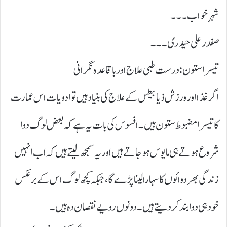
شہرِ خواب ۔۔۔
صفدر علی حیدری۔۔۔
تیسرا ستون: درست طبی علاج اور باقاعدہ نگرانی
اگر غذا اور ورزش ذیابیطس کے علاج کی بنیاد ہیں تو ادویات اس عمارت
کا تیسرا مضبوط ستون ہیں۔ افسوس کی بات یہ ہے کہ بعض لوگ دوا
شروع ہوتے ہی مایوس ہو جاتے ہیں اور یہ سمجھ لیتے ہیں کہ اب انہیں
زندگی بھر دوائوں کا سہارا لینا پڑے گا، جبکہ کچھ لوگ اس کے برعکس
خود ہی دوا بند کر دیتے ہیں۔ دونوں رویے نقصان دہ ہیں۔