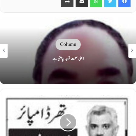
Column
’’ ٹک ٹاک۔۔۔ اقتدار کی گھڑی بج چکی