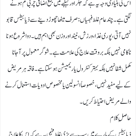
اس کی بنیادی وجہ یہ ہے کہ جگر اور لبلبے میں جمع اضافی چربی کم ہونے
لگتی ہے۔ چند عام غلط فہمیاں: صرف میٹھا چھوڑ دینے سے ذیابیطس قابو
نہیں آتی، پوری غذا، ورزش، نیند اور وزن بھی اہم ہیں۔ دوا شروع ہونا
ناکامی نہیں بلکہ بروقت علاج کی علامت ہے۔ شوگر معمول پر آ جانا
مکمل شفا نہیں بلکہ بہتر کنٹرول یا ریمیشن ہو سکتا ہے۔ فاقہ ہر مریض
کے لیے مفید نہیں، خصوصاً انسولین یا مخصوص ادویات استعمال کرنے
والے مریض احتیاط کریں۔
حاصلِ کلام
ذیابیطس کے بارے میں سب سے بڑی غلط فہمی یہ ہے کہ اس کا علاج