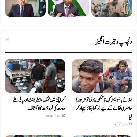
دلچسپ و حیرت انگیز
ٹِنڈ نے بائیومیٹرک ناممکن بنا دی تو مزدور کا
کراچی میں نمک، ڈیٹرجنٹ اور پانی ملے
حاضری لگانے کے لیے انوکھا جگاڑ ایجاد کر
دودھ کی فروخت کا انکشاف
لیا
30/09/2025
01/06/2026