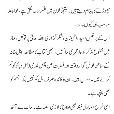
چھوڑنے کا پیغام دیتے ہیں۔ نتیجتاً خون میں شکر بڑھ سکتی ہے، خواہ غذا
مناسب ہی کیوں نہ ہو۔
اس کے برعکس امید، اطمینان، شکر گزاری ، اللہ تعالیٰ پر توکل، نماز
میں خشوع، ذکر، دعا، گہری سانسیں، اچھی کتاب کا مطالعہ، اہلِ خانہ
کے ساتھ خوش گوار وقت اور فطرت میں چہل قدمی ذہنی دبائو کو کم
کرنے میں مدد دیتے ہیں۔ ان کا فائدہ صرف دل کو نہیں بلکہ جسم کو
بھی پہنچتا ہے۔
اسی طرح معیاری نیند بھی علاج کا لازمی حصہ ہے۔ سات سے آٹھ