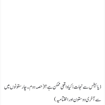
ذیابیطس سے نجات: کیا واقعی ممکن ہے؟ ( حصہ دوم ۔ چار ستونوں میں
سے آخری دو ستون اور اختتامیہ)