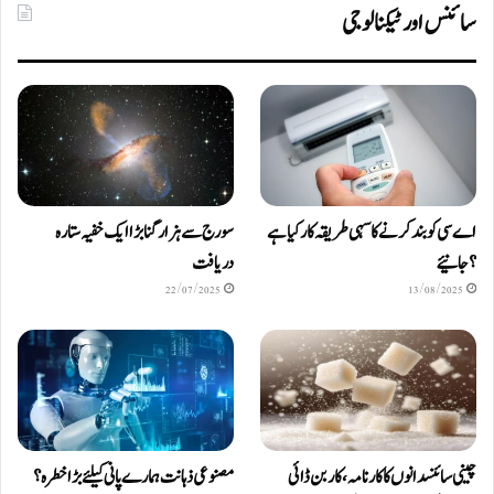
سائنس اور ٹیکنالوجی
اے سی کو بند کرنے کا سہی طریقہ کار کیا ہے
سورج سے ہزار گنا بڑا ایک خفیہ ستارہ
؟ جانیئے
دریافت
22/07/2025
13/08/2025
چینی سائنسدانوں کا کارنامہ، کاربن ڈائی
مصنوعی ذہانت ہمارے پانی کیلئے بڑا خطرہ؟