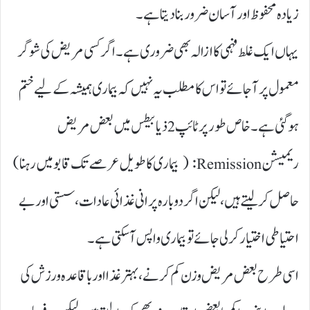
زیادہ محفوظ اور آسان ضرور بنا دیتا ہے۔
یہاں ایک غلط فہمی کا ازالہ بھی ضروری ہے۔ اگر کسی مریض کی شوگر
معمول پر آ جائے تو اس کا مطلب یہ نہیں کہ بیماری ہمیشہ کے لیے ختم
ہو گئی ہے۔ خاص طور پر ٹائپ 2ذیابیطس میں بعض مریض
ریمیشن Remission: ( بیماری کا طویل عرصے تک قابو میں رہنا)
حاصل کر لیتے ہیں، لیکن اگر دوبارہ پرانی غذائی عادات، سستی اور بے
احتیاطی اختیار کر لی جائے تو بیماری واپس آ سکتی ہے۔
اسی طرح بعض مریض وزن کم کرنے، بہتر غذا اور باقاعدہ ورزش کی