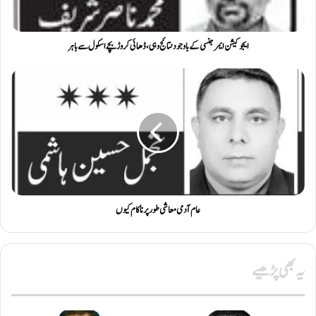
ایجوکیشن ایمرجنسی کے باوجود نتائج وہی، ڈھائی کروڑ بچے اسکول سے باہر
عام آدمی معاشی طور پر ناکام کیوں
یہ بھی پڑھیے