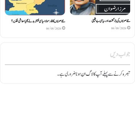
نئے صوبوں کی بازگشت اور سیاسی بے یقینی
نئے صوبوں کا فارمولا: سیاسی نقشہ بدلے گا یا معاشی تقدیر؟
06/08/2026
06/08/2026
جواب دیں
تبصرہ کرنے سے پہلے آپ کا
لاگ ان
ہونا ضروری ہے۔