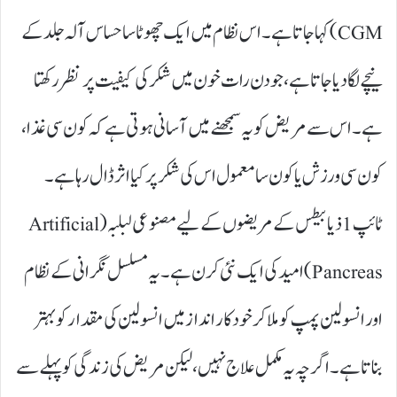
CGM) کہا جاتا ہے۔ اس نظام میں ایک چھوٹا سا حساس آلہ جلد کے
نیچے لگا دیا جاتا ہے، جو دن رات خون میں شکر کی کیفیت پر نظر رکھتا
ہے۔ اس سے مریض کو یہ سمجھنے میں آسانی ہوتی ہے کہ کون سی غذا،
کون سی ورزش یا کون سا معمول اس کی شکر پر کیا اثر ڈال رہا ہے۔
ٹائپ 1ذیابیطس کے مریضوں کے لیے مصنوعی لبلبہ (Artificial
Pancreas)امید کی ایک نئی کرن ہے۔ یہ مسلسل نگرانی کے نظام
اور انسولین پمپ کو ملا کر خودکار انداز میں انسولین کی مقدار کو بہتر
بناتا ہے۔ اگرچہ یہ مکمل علاج نہیں، لیکن مریض کی زندگی کو پہلے سے