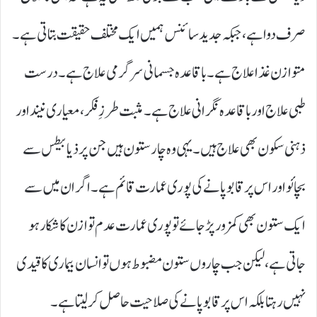
صرف دوا ہے، جبکہ جدید سائنس ہمیں ایک مختلف حقیقت بتاتی ہے۔
متوازن غذا علاج ہے۔ باقاعدہ جسمانی سرگرمی علاج ہے۔ درست
طبی علاج اور باقاعدہ نگرانی علاج ہے۔ مثبت طرزِ فکر، معیاری نیند اور
ذہنی سکون بھی علاج ہیں۔ یہی وہ چار ستون ہیں جن پر ذیابیطس سے
بچائو اور اس پر قابو پانے کی پوری عمارت قائم ہے۔ اگر ان میں سے
ایک ستون بھی کمزور پڑ جائے تو پوری عمارت عدم توازن کا شکار ہو
جاتی ہے، لیکن جب چاروں ستون مضبوط ہوں تو انسان بیماری کا قیدی
نہیں رہتا بلکہ اس پر قابو پانے کی صلاحیت حاصل کر لیتا ہے۔