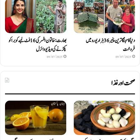
دنیا کا مہنگا ترین پنیر 36 ہزار یورو میں
بھارت: خاتون افسر کی 16 فٹ لمبے کوبرا کو
فروخت
پکڑنے کی ویڈیو وائرل
09/07/2025
09/07/2025
صحت اور غذا