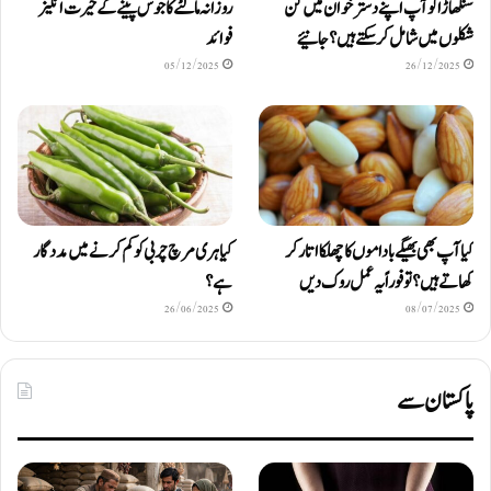
سنگھاڑا کو آپ اپنے دستر خوان میں کن
روزانہ مالٹے کا جوس پینے کے حیرت انگیز
شکلوں میں شامل کرسکتے ہیں ؟ جانیئے
فوائد
05/12/2025
26/12/2025
کیا آپ بھی بھیگے باداموں کا چھلکا اتار کر
کیا ہری مرچ چربی کو کم کرنے میں مددگار
کھاتے ہیں؟ تو فوراً یہ عمل روک دیں
ہے؟
26/06/2025
08/07/2025
پاکستان سے