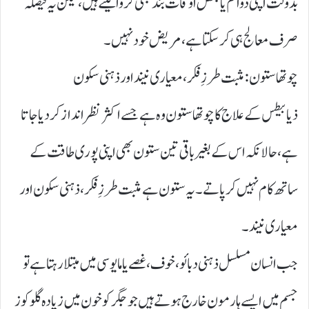
بدولت اپنی دوا کم یا بعض اوقات بند بھی کروا لیتے ہیں، لیکن یہ فیصلہ
صرف معالج ہی کر سکتا ہے، مریض خود نہیں۔
چوتھا ستون: مثبت طرزِ فکر، معیاری نیند اور ذہنی سکون
ذیابیطس کے علاج کا چوتھا ستون وہ ہے جسے اکثر نظر انداز کر دیا جاتا
ہے، حالانکہ اس کے بغیر باقی تین ستون بھی اپنی پوری طاقت کے
ساتھ کام نہیں کر پاتے۔ یہ ستون ہے مثبت طرزِ فکر، ذہنی سکون اور
معیاری نیند۔
جب انسان مسلسل ذہنی دبائو، خوف، غصے یا مایوسی میں مبتلا رہتا ہے تو
جسم میں ایسے ہارمون خارج ہوتے ہیں جو جگر کو خون میں زیادہ گلوکوز