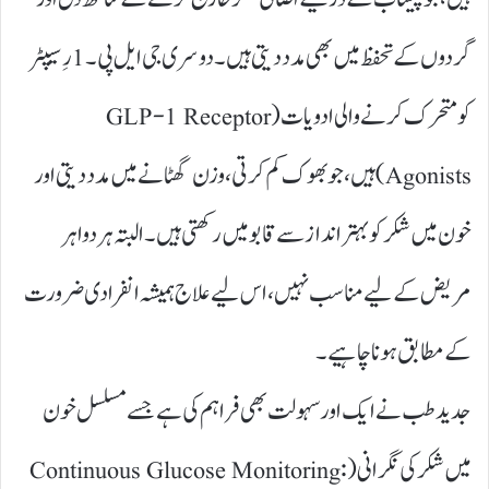
گردوں کے تحفظ میں بھی مدد دیتی ہیں۔ دوسری جی ایل پی۔1رِسیپٹر
کو متحرک کرنے والی ادویات (GLP-1 Receptor
Agonists) ہیں، جو بھوک کم کرتی، وزن گھٹانے میں مدد دیتی اور
خون میں شکر کو بہتر انداز سے قابو میں رکھتی ہیں۔ البتہ ہر دوا ہر
مریض کے لیے مناسب نہیں، اس لیے علاج ہمیشہ انفرادی ضرورت
کے مطابق ہونا چاہیے۔
جدید طب نے ایک اور سہولت بھی فراہم کی ہے جسے مسلسل خون
میں شکر کی نگرانی (Continuous Glucose Monitoring: