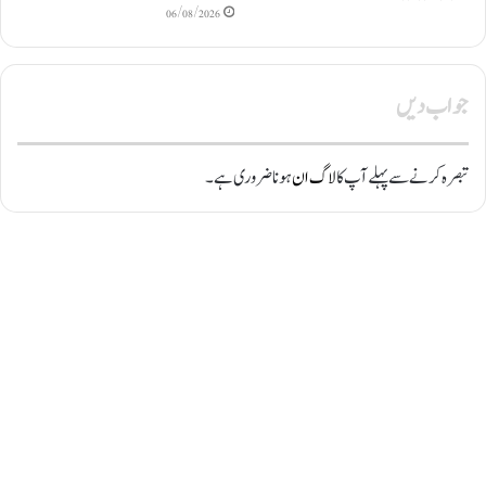
06/08/2026
جواب دیں
تبصرہ کرنے سے پہلے آپ کا
لاگ ان
ہونا ضروری ہے۔