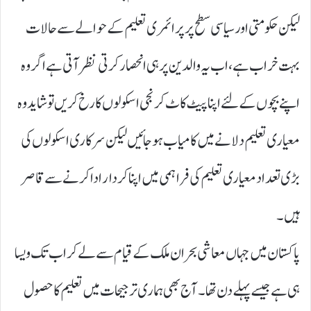
لیکن حکومتی اور سیاسی سطح پر پرائمری تعلیم کے حوالے سے حالات
بہت خراب ہے ، اب یہ والدین پر ہی انحصار کرتی نظر آتی ہے اگر وہ
اپنے بچوں کے لئے اپنا پیٹ کاٹ کر نجی اسکولوں کا رخ کریں تو شاید وہ
معیاری تعلیم دلانے میں کامیاب ہوجائیں لیکن سرکاری اسکولوں کی
بڑی تعداد معیاری تعلیم کی فراہمی میں اپنا کردار ادا کرنے سے قاصر
ہیں۔
پاکستان میں جہاں معاشی بحرا ن ملک کے قیام سے لے کر اب تک ویسا
ہی ہے جیسے پہلے دن تھا۔ آج بھی ہماری ترجیحات میں تعلیم کا حصول