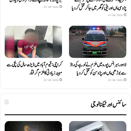
پڑوسی ماں اور بیٹی کو گھر میں جا کر قتل کر دیا
07/08/2026
07/08/2026
لاہور: ہربنس پورہ میں ملزم نے لوہے کی راڈ
کراچی: قیوم آباد میں ڈیڑھ سال کی بچی سے
سے بوڑھی ماں اور پڑوسن کو قتل کر دیا
مبینہ زیادتی کا ملزم گرفتار
05/08/2026
05/08/2026
سائنس اور ٹیکنالوجی