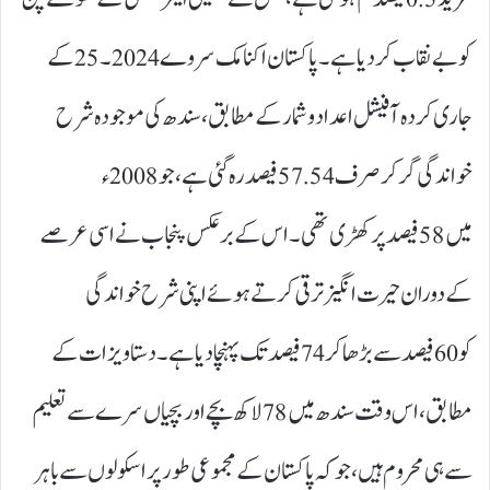
کو بے نقاب کر دیا ہے۔ پاکستان اکنامک سروے 2024۔25کے
جاری کردہ آفیشل اعداد و شمار کے مطابق، سندھ کی موجودہ شرح
خواندگی گرکر صرف 57.54فیصد رہ گئی ہے، جو 2008ء
میں 58فیصد پر کھڑی تھی۔ اس کے برعکس پنجاب نے اسی عرصے
کے دوران حیرت انگیز ترقی کرتے ہوئے اپنی شرح خواندگی
کو 60فیصد سے بڑھا کر 74فیصد تک پہنچا دیا ہے۔ دستاویزات کے
مطابق، اس وقت سندھ میں78لاکھ بچے اور بچیاں سرے سے تعلیم
سے ہی محروم ہیں، جو کہ پاکستان کے مجموعی طور پر اسکولوں سے باہر