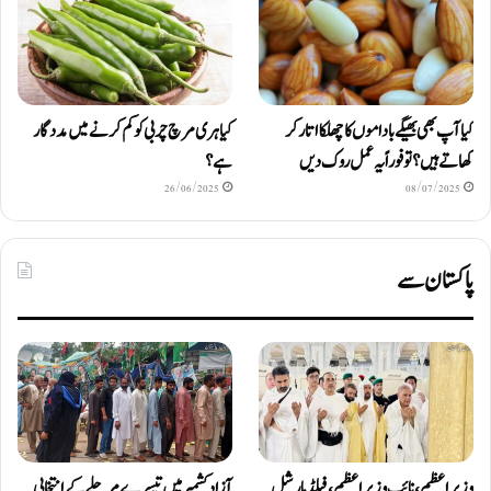
کیا آپ بھی بھیگے باداموں کا چھلکا اتار کر
کیا ہری مرچ چربی کو کم کرنے میں مددگار
کھاتے ہیں؟ تو فوراً یہ عمل روک دیں
ہے؟
26/06/2025
08/07/2025
پاکستان سے
وزیرِاعظم، نائب وزیرِ اعظم، فیلڈ مارشل
آزادکشمیر میں تیسرے مرحلے کے انتخابی