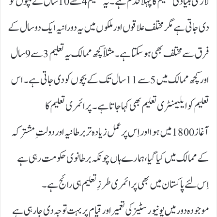
لازمی بنیادی تعلیم کا پہلا قدم ہے۔ یہ تعلیم 4سے 10سال کے بچوں کو
دی جاتی ہے مگر مختلف علاقوں اور ملکوں میں یہ دورانیہ ایک دو سال کے
فرق سے مختلف بھی ہو سکتا ہے۔ مثلاً کچھ ممالک یہ تعلیم 3سے 9سال
اور کچھ ممالک میں 5سے 11سال تک کے بچوں کو دی جا تی ہے۔ اس
تعلیم کو ایلیمنٹری تعلیم بھی کہا جاتا ہے۔ پرائمری تعلیم کا
آغاز 1800میں ہوا اور اِس پر عمل زیادہ تر برطانیہ اور دولتِ مشترکہ
کے ممالک میں کیا گیا ، ہمارے ہاں چونکہ برطانوی حکومت رہی ہے
اِس لئے پاکستان میں بھی پرائمری طرزِ تعلیم ہی رائج ہے۔
موجودہ دور میں یونیورسٹیز کی تعمیر اور قیام پر بہت توجہ دی جارہی ہے