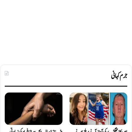
جرم کہانی
امریکا: جھگڑے کی آواز آنے پر ملزم نے
ہڑپہ: 12 سالہ بچے سے 3 افراد کی زیادتی