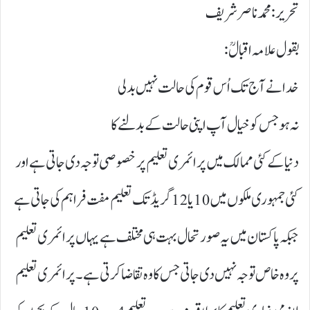
تحریر :محمد ناصر شریف
بقول علامہ اقبالؒ:
خدا نے آج تک اُس قوم کی حالت نہیں بدلی
نہ ہو جس کو خیال آپ اپنی حالت کے بدلنے کا
دنیا کے کئی ممالک میں پرائمری تعلیم پر خصوصی توجہ دی جاتی ہے اور
کئی جمہوری ملکوں میں 10یا 12گریڈ تک تعلیم مفت فراہم کی جاتی ہے
جبکہ پاکستان میں یہ صورتحال بہت ہی مختلف ہے یہاں پرائمری تعلیم
پر وہ خاص توجہ نہیں دی جاتی جس کا وہ تقاضا کرتی ہے۔ پرائمری تعلیم