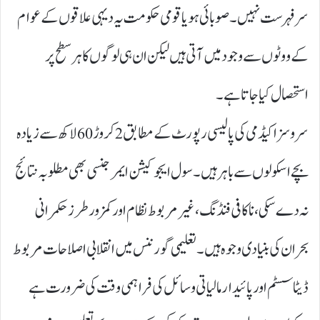
سرفہرست نہیں۔ صوبائی ہو یا قومی حکومت یہ دیہی علاقوں کے عوام
کے ووٹوں سے وجود میں آتی ہیں لیکن ان ہی لوگوں کا ہر سطح پر
استحصال کیا جاتاہے ۔
سروسز اکیڈمی کی پالیسی رپورٹ کے مطابق 2کروڑ 60لاکھ سے زیادہ
بچے اسکولوں سے باہر ہیں۔ سول ایجوکیشن ایمرجنسی بھی مطلوبہ نتائج
نہ دے سکی، ناکافی فنڈنگ، غیر مربوط نظام اور کمزور طرز حکمرانی
بحران کی بنیادی وجوہ ہیں۔ تعلیمی گورننس میں انقلابی اصلاحات مربوط
ڈیٹا سسٹم اور پائیدار مالیاتی وسائل کی فراہمی وقت کی ضرورت ہے