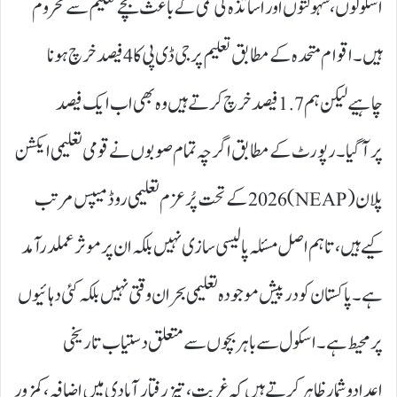
اسکولوں، سہولتوں اور اساتذہ کی کمی کے باعث بچے تعلیم سے محروم
ہیں۔ اقوام متحدہ کے مطابق تعلیم پر جی ڈی پی کا 4فیصد خرچ ہونا
چاہیے لیکن ہم 1.7فیصد خرچ کرتے ہیں وہ بھی اب ایک فیصد
پرآگیا۔ رپورٹ کے مطابق اگرچہ تمام صوبوں نے قومی تعلیمی ایکشن
پلان (NEAP) 2026کے تحت پُرعزم تعلیمی روڈ میپس مرتب
کیے ہیں، تاہم اصل مسئلہ پالیسی سازی نہیں بلکہ ان پر موثر عملدرآمد
ہے۔ پاکستان کو درپیش موجودہ تعلیمی بحران وقتی نہیں بلکہ کئی دہائیوں
پر محیط ہے۔ اسکول سے باہر بچوں سے متعلق دستیاب تاریخی
اعدادوشمار ظاہر کرتے ہیں کہ غربت، تیز رفتار آبادی میں اضافہ، کمزور