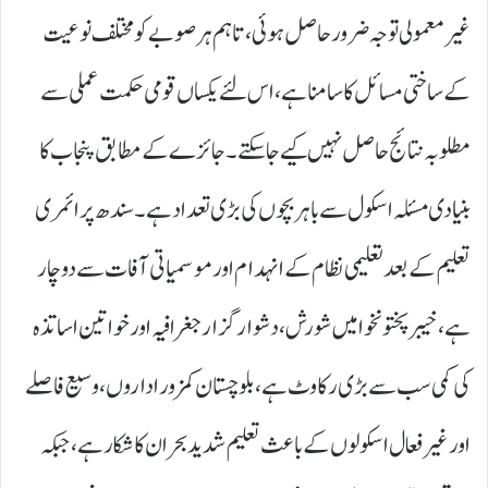
غیر معمولی توجہ ضرور حاصل ہوئی، تاہم ہر صوبے کو مختلف نوعیت
کے ساختی مسائل کا سامنا ہے، اس لئے یکساں قومی حکمت عملی سے
مطلوبہ نتائج حاصل نہیں کیے جا سکتے۔ جائزے کے مطابق پنجاب کا
بنیادی مسئلہ اسکول سے باہر بچوں کی بڑی تعداد ہے۔ سندھ پرائمری
تعلیم کے بعد تعلیمی نظام کے انہدام اور موسمیاتی آفات سے دوچار
ہے، خیبرپختونخوا میں شورش، دشوار گزار جغرافیہ اور خواتین اساتذہ
کی کمی سب سے بڑی رکاوٹ ہے، بلوچستان کمزور اداروں، وسیع فاصلے
اور غیر فعال اسکولوں کے باعث تعلیم شدید بحران کا شکار ہے، جبکہ