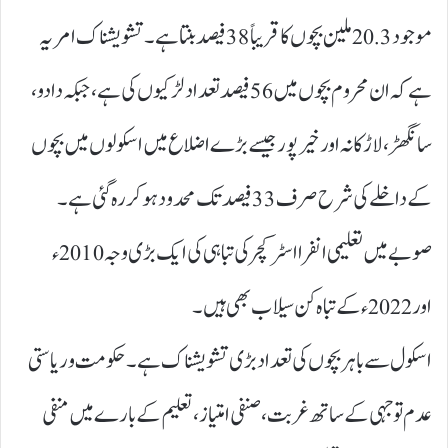
موجود 20.3ملین بچوں کا قریباً 38فیصد بنتا ہے۔ تشویشناک امر یہ
ہے کہ ان محروم بچوں میں 56فیصد تعداد لڑکیوں کی ہے، جبکہ دادو،
سانگھڑ، لاڑکانہ اور خیرپور جیسے بڑے اضلاع میں اسکولوں میں بچوں
کے داخلے کی شرح صرف 33فیصد تک محدود ہو کر رہ گئی ہے۔
صوبے میں تعلیمی انفرا اسٹرکچر کی تباہی کی ایک بڑی وجہ 2010ء
اور 2022ء کے تباہ کن سیلاب بھی ہیں۔
اسکول سے باہر بچوں کی تعداد بڑی تشویشناک ہے۔ حکومت و ریاستی
عدم توجہی کے ساتھ غربت، صنفی امتیاز، تعلیم کے بارے میں منفی