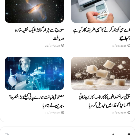
اے سی کو بند کرنے کا سہی طریقہ کار کیا ہے
سورج سے ہزار گنا بڑا ایک خفیہ ستارہ
؟ جانیئے
دریافت
22/07/2025
13/08/2025
چینی سائنسدانوں کا کارنامہ، کاربن ڈائی
مصنوعی ذہانت ہمارے پانی کیلئے بڑا خطرہ؟
آکسائیڈ کو غذا میں تبدیل کردیا
ماہرین نے بتا دیا
18/07/2025
19/07/2025