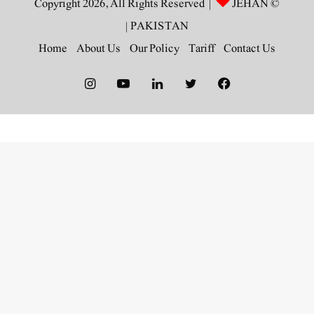
JEHAN
© Copyright 2026, All Rights Reserved |
|
PAKISTAN
Home
About Us
Our Policy
Tariff
Contact Us
Instagram
YouTube
LinkedIn
Twitter
Facebook