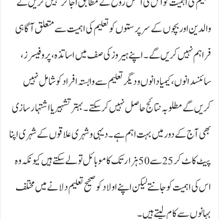
تعلیم کی اہمیت کو اس کی اصل روح کے مطابق اجاگر نہیں کریں گے
والدین اور بچوں کے سرپرستوں کو تعلیم کی اہمیت سے متعلق آگاہی
فراہم نہیں کریں گے۔ اپنے ہیروز کی صف میں اساتذہ، پروفیسرز ،
سائنسدانوں،کیمیا دانوں و دیگر تعلیم سے وابستہ افراد کو شامل نہیں
کریں گے مطلوبہ نتائج حاصل نہیں کر سکتے۔ بہتر تشہیر یا اشتہار سازی
بھی آج کے دور میں بہت اہم ہے۔ دیہی و شہری علاقوں کے شہری اپنا
پیٹ کاٹ کر 25سے 50ہزار تک کا موبائل تو لے سکتے ہیں کیونکہ وہ
اس کی اہمیت کو جانتے لیکن اپنے اولاد کو صحیح تعلیم دلانے میں مختلف
بہانوں سے کام لیتے ہیں۔