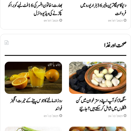
دنیا کا مہنگا ترین پنیر 36 ہزار یورو میں
بھارت: خاتون افسر کی 16 فٹ لمبے کوبرا کو
فروخت
پکڑنے کی ویڈیو وائرل
09/07/2025
09/07/2025
صحت اور غذا
سنگھاڑا کو آپ اپنے دستر خوان میں کن
روزانہ مالٹے کا جوس پینے کے حیرت انگیز
شکلوں میں شامل کرسکتے ہیں ؟ جانیئے
فوائد
05/12/2025
26/12/2025