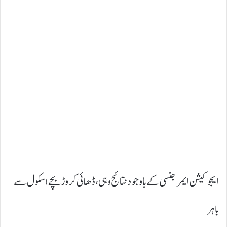
ایجوکیشن ایمرجنسی کے باوجود نتائج وہی، ڈھائی کروڑ بچے اسکول سے
باہر