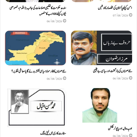
امن کیلئے پاکستان کی مخلصانہ کاوشیں
سندھ حکومت کا تعلیمی اصلاحات کی جانب بڑا قدم، خصوصی
بچوں کیلئے44 ارب کا منصوبہ
07/08/2026
06/08/2026
نئے صوبوں کی بازگشت اور سیاسی بے یقینی
نئے صوبوں کا فارمولا: سیاسی نقشہ بدلے گا یا معاشی تقدیر؟
06/08/2026
06/08/2026
ادبِ عالیہ اور پاپولر فکشن
سفارت کاری میں لپٹی جنگ
06/08/2026