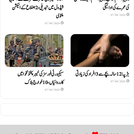
کی عمرے کی ادائیگی
شیڈول میں تبدیلی، 2 اضلاع کے الیکشن
ملتوی
07/08/2026
07/08/2026
ہڑپہ: 12 سالہ بچے سے 3 افراد کی زیادتی
سیکیورٹی فورسز کی خیبرپختونخوا میں
کارروائیاں، 10 خوارج ہلاک
07/08/2026
07/08/2026