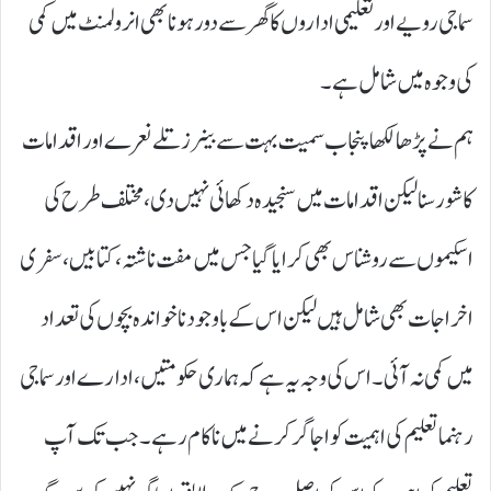
سماجی رویے اور تعلیمی اداروں کا گھر سے دور ہونا بھی انرولمنٹ میں کمی
کی وجوہ میں شامل ہے۔
ہم نے پڑھا لکھا پنجاب سمیت بہت سے بینرز تلے نعرے اور اقدامات
کا شور سنا لیکن اقدامات میں سنجیدہ دکھائی نہیں دی، مختلف طرح کی
اسکیموں سے روشناس بھی کرایا گیا جس میں مفت ناشتہ، کتابیں، سفری
اخراجات بھی شامل ہیں لیکن اس کے باوجود ناخواندہ بچوں کی تعداد
میں کمی نہ آئی۔ اس کی وجہ یہ ہے کہ ہماری حکومتیں، ادارے اور سماجی
رہنما تعلیم کی اہمیت کو اجاگر کرنے میں ناکام رہے۔ جب تک آپ