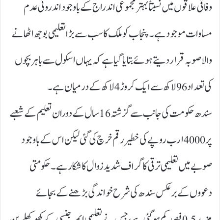
وفاقی علاقوں میں نسبتاً بہتر مجموعی اندراج کے باوجود اندرونی عدم
مساوات موجود ہے۔ پنجاب کو ملک کا سب سے بڑا تعلیمی بوجھ اٹھانے
والا صوبہ قرار دیتے ہوئے بتایا گیا ہے کہ یہاں اسکول سے باہر بچوں
کی تعداد 96لاکھ سے ایک کروڑ 4لاکھ کے درمیان ہے۔
سندھ حکومت کی جانب سے گزشتہ 16سال کے دوران تعلیم کے شعبے
پر 4000ارب روپے کی خطیر رقم خرچ کی گئی لیکن اس کے باوجود
صوبے میں تعلیمی ترقی کا گراف شدید زوال کا شکار ہے۔ حکومتی
دعووں کے برعکس سندھ کی شرح خواندگی بڑھنے کے بجائے
مزید 0.5فیصد کم ہو گئی ہے، جس نے تعلیمی ایمرجنسی کے کھوکھلے پن