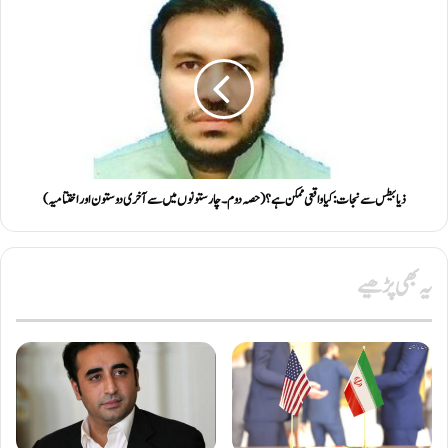
ذیابیطس سے نجات: کیا واقعی ممکن ہے؟ ( حصہ دوم ۔ چار ستونوں میں سے آخری دو ستون اور اختتامیہ)
یہ بھی پڑھیے