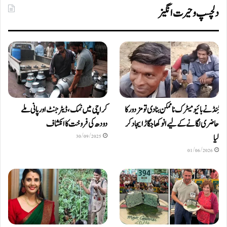
دلچسپ و حیرت انگیز
ٹِنڈ نے بائیومیٹرک ناممکن بنا دی تو مزدور کا
کراچی میں نمک، ڈیٹرجنٹ اور پانی ملے
حاضری لگانے کے لیے انوکھا جگاڑ ایجاد کر
دودھ کی فروخت کا انکشاف
لیا
30/09/2025
01/06/2026