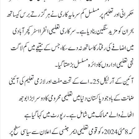
حکمرانی اور تعلیم پر مسلسل کم سرمایہ کاری نے ہر گزرتے برس کیساتھ
بحران کو مزید سنگین بنا دیا ہے۔ سرکاری تعلیمی انفرا اسٹرکچر آبادی
میں اضافے کی رفتار کا ساتھ نہ دے سکا، جس کے نتیجے میں کم لاگت
نجی تعلیمی اداروں کا دائرہ مسلسل بڑھتا گیا۔
آئین کے آرٹیکل 25۔ اے کے تحت مفت اور لازمی تعلیم کی آئینی
ضمانت کے باوجود پاکستان دنیا میں تعلیمی محرومی کا دوسرا بڑا بوجھ
اٹھانے والے ممالک میں شامل ہے۔ رپورٹ میں کہا گیا ہے
کہ 8مئی 2024ء کو قومی تعلیمی ایمرجنسی کے اعلان سے سیاسی سطح پر