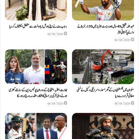
عبداللّٰہ شفیق 49 سال بعد ویسٹ انڈیز میں 150 رنز بنانے
رجب بٹ نے اپنی ہوش رُبا دولت سے متعلق انکشاف کردیا
والے پاکستانی بیٹر
06/08/2026
06/08/2026
سلوان میں فلسطینیوں کے گھر مسمار، اسرائیلی وکیل نے نسلی
بھارت: طلبہ احتجاج کے دوران پولیس وین کے سامنے کھڑی
صفائی قرار دے دیا
ہونے والی لڑکی ہراسانی کا شکار، مقدمہ درج نہ ہوسکا
06/08/2026
06/08/2026