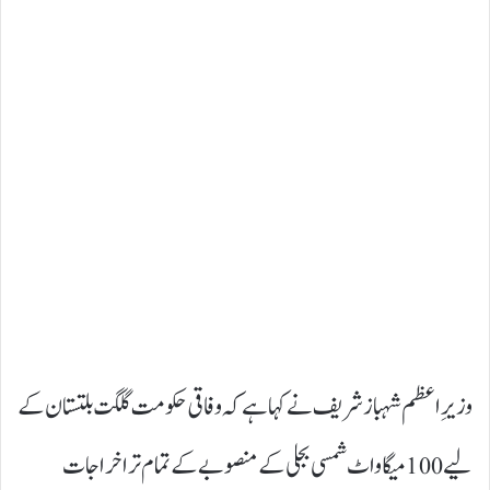
وزیرِ اعظم شہباز شریف نے کہا ہے کہ وفاقی حکومت گلگت بلتستان کے
لیے 100 میگا واٹ شمسی بجلی کے منصوبے کے تمام تر اخراجات