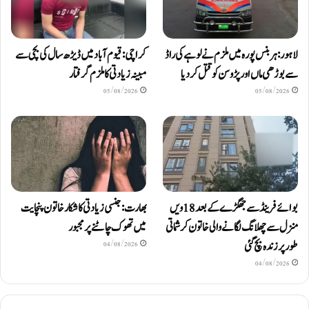
لاہور: ہربنس پورہ میں ملزم نے لوہے کی راڈ
کراچی: قیوم آباد میں ڈیڑھ سال کی بچی سے
سے بوڑھی ماں اور پڑوسن کو قتل کر دیا
مبینہ زیادتی کا ملزم گرفتار
05/08/2026
05/08/2026
بوائے فرینڈ سے جھگڑے کے بعد 18 ویں
بھارت: جنسی زیادتی کا شکار خاتون پنچایت
منزل سے چھلانگ لگانے والی خاتون کرشماتی
میں تھوک چاٹنے پر مجبور
طور پر زندہ بچ گئی
04/08/2026
04/08/2026