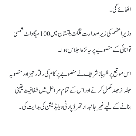
اٹھائے گی۔
وزیرِ اعظم کی زیرِ صدارت گلگت بلتستان میں 100 میگا واٹ شمسی
توانائی کے منصوبے پر جائزہ اجلاس ہوا۔
اس موقع پر شہباز شریف نے منصوبے پر کام کی رفتار تیز اور منصوبہ
جلد از جلد مکمل کرنے اور اس کے تمام مراحل میں شفافیت یقینی
بنانے کے لیے غیر جانبدار تھرڈ پارٹی ویلیڈیشن کی ہدایت کی۔