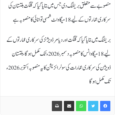
منصوبے سے متعلق بریفنگ دی جس میں بتایا گیا کہ گلگت بلتستان کی
سرکاری عمارتوں کے لیے 18 میگا واٹ شمسی توانائی کا منصوبہ ہے
بریفنگ میں بتایا گیا کہ گلگت اور دیامر ڈویژنز کی سرکاری عمارتوں کے
لیے 18 میگاواٹس کا منصوبہ دسمبر 2026ء تک مکمل ہو گا، بلتستان
ڈویژن کی سرکاری عمارات کی سولرائزیشن کا یہ منصوبہ اکتوبر 2026ء
تک مکمل ہو گا
Print
Share via Email
WhatsApp
Twitter
Facebook