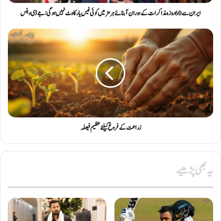
ایران سے 60 روزہ مذاکرات کے دوران آبنائے ہرمز میں کوئی فیس یا رکاوٹ نہیں ہو گی: جے ڈی وینس
زراعت کے فروغ کیلئے عظیم فیصلہ
یہ بھی پڑھیے