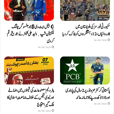
سکیورٹی فورسز کی بلوچستان میں
نیگا بیٹل ایٹ دی بیچ جوجٹسو گریپلنگ
کارروائیاں، 12 دہشتگردوں کو ہلاک کردیا
چیمپئن شپ ٜ ولید علی کلیئر نے تاریخ رقم
کر دی
06/08/2026
06/08/2026
پاکستانی کرکٹر حمزہ نذر پر 2 سال کی پابندی
پٹرولیم مصنوعات کی قیمتوں میں اضافے
اور 10 لاکھ روپےکا جرمانہ عائد
اور لیوی ٹیکس کے خلاف جماعتِ اسلامی کا
ملک گیر احتجاج
06/08/2026
06/08/2026