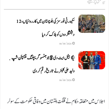
یہ بھی پڑھیے
سکیورٹی فورسز کی بلوچستان میں کارروائیاں، 12
دہشتگردوں کو ہلاک کردیا
06/08/2026
نیگا بیٹل ایٹ دی بیچ جوجٹسو گریپلنگ چیمپئن شپ ٜ
ولید علی کلیئر نے تاریخ رقم کر دی
06/08/2026
اجلاس میں متعلقہ حکام نے گلگت بلتستان میں وفاقی حکومت کے سولر