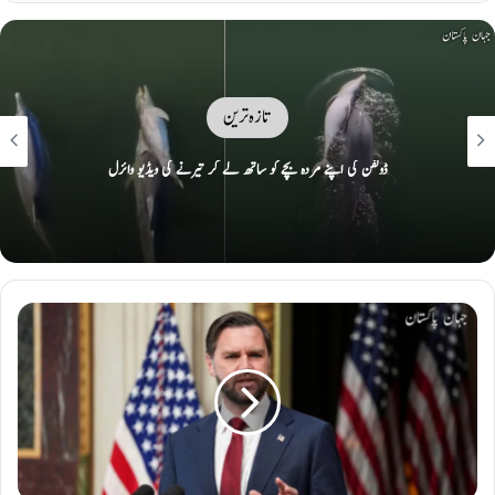
تازہ ترین
امریکا سے اشارے ملے ہیں کہ وہ وعدوں پر پھر سے عمل کیلئے تیار ہے: ایران