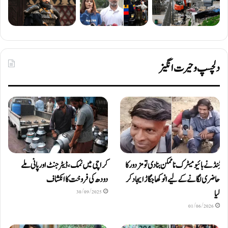
دلچسپ و حیرت انگیز
ٹِنڈ نے بائیومیٹرک ناممکن بنا دی تو مزدور کا
کراچی میں نمک، ڈیٹرجنٹ اور پانی ملے
حاضری لگانے کے لیے انوکھا جگاڑ ایجاد کر
دودھ کی فروخت کا انکشاف
لیا
30/09/2025
01/06/2026