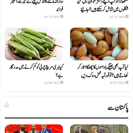
سنگھاڑا کو آپ اپنے دستر خوان میں کن
روزانہ مالٹے کا جوس پینے کے حیرت انگیز
شکلوں میں شامل کرسکتے ہیں ؟ جانیئے
فوائد
05/12/2025
26/12/2025
کیا آپ بھی بھیگے باداموں کا چھلکا اتار کر
کیا ہری مرچ چربی کو کم کرنے میں مددگار
کھاتے ہیں؟ تو فوراً یہ عمل روک دیں
ہے؟
26/06/2025
08/07/2025
پاکستان سے