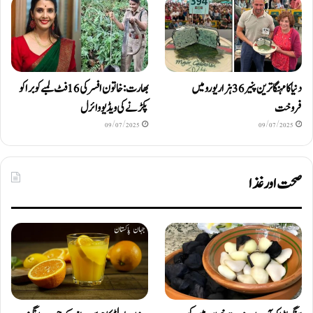
دنیا کا مہنگا ترین پنیر 36 ہزار یورو میں
بھارت: خاتون افسر کی 16 فٹ لمبے کوبرا کو
فروخت
پکڑنے کی ویڈیو وائرل
09/07/2025
09/07/2025
صحت اور غذا