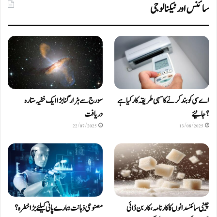
سائنس اور ٹیکنالوجی
اے سی کو بند کرنے کا سہی طریقہ کار کیا ہے
سورج سے ہزار گنا بڑا ایک خفیہ ستارہ
؟ جانیئے
دریافت
22/07/2025
13/08/2025
چینی سائنسدانوں کا کارنامہ، کاربن ڈائی
مصنوعی ذہانت ہمارے پانی کیلئے بڑا خطرہ؟