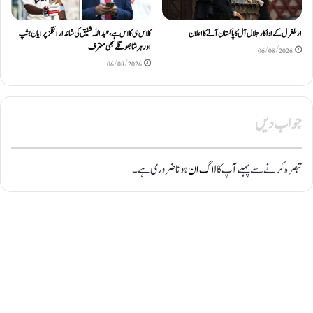
ارطغرل کے اداکار جلال آل کا پاکستان آنے کا اعلان
کلاس ہی کلاس ہے، عبد اللّٰہ شفیق کی شاندار اننگز پر ایان بشپ
اور ہرشا بھوگلے بھی معترف
06/08/2026
06/08/2026
جواب دیں
تبصرہ کرنے سے پہلے آپ کا
لاگ ان
ہونا ضروری ہے۔