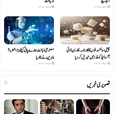
؟ جانیئے
دریافت
22/07/2025
13/08/2025
چینی سائنسدانوں کا کارنامہ، کاربن ڈائی
مصنوعی ذہانت ہمارے پانی کیلئے بڑا خطرہ؟
آکسائیڈ کو غذا میں تبدیل کردیا
ماہرین نے بتا دیا
18/07/2025
19/07/2025
تصویری خبریں