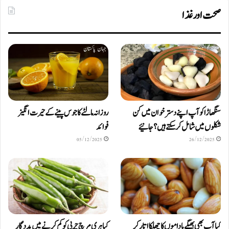
صحت اور غذا
سنگھاڑا کو آپ اپنے دستر خوان میں کن
روزانہ مالٹے کا جوس پینے کے حیرت انگیز
شکلوں میں شامل کرسکتے ہیں ؟ جانیئے
فوائد
05/12/2025
26/12/2025
کیا آپ بھی بھیگے باداموں کا چھلکا اتار کر
کیا ہری مرچ چربی کو کم کرنے میں مددگار