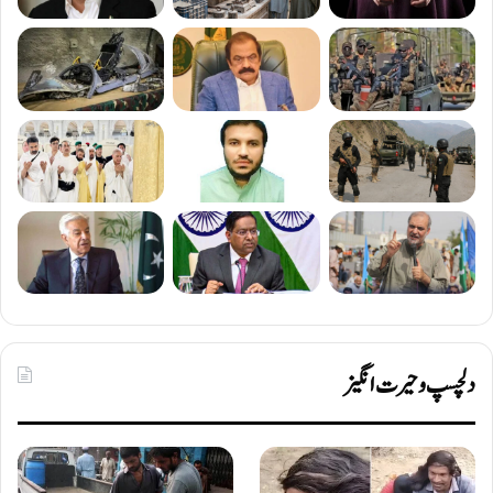
دلچسپ و حیرت انگیز