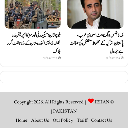
مکہ ڈیفنس ایگریمنٹ سعودی عرب،
بلوچستان: سیکیورٹی فورسز کا آپریشن رَد
پاکستان، ترکیہ کے محفوظ مستقبل کی ضمانت
الفتنہ 3، فتنہ الہندوستان کے 3 دہشت گرد
ہے: بلاول
ہلاک
08/08/2026
08/08/2026
JEHAN
© Copyright 2026, All Rights Reserved |
|
PAKISTAN
Home
About Us
Our Policy
Tariff
Contact Us