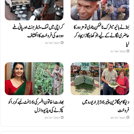
ٹِنڈ نے بائیومیٹرک ناممکن بنا دی تو مزدور کا
کراچی میں نمک، ڈیٹرجنٹ اور پانی ملے
حاضری لگانے کے لیے انوکھا جگاڑ ایجاد کر
دودھ کی فروخت کا انکشاف
لیا
30/09/2025
01/06/2026
دنیا کا مہنگا ترین پنیر 36 ہزار یورو میں
بھارت: خاتون افسر کی 16 فٹ لمبے کوبرا کو
فروخت
پکڑنے کی ویڈیو وائرل
09/07/2025
09/07/2025