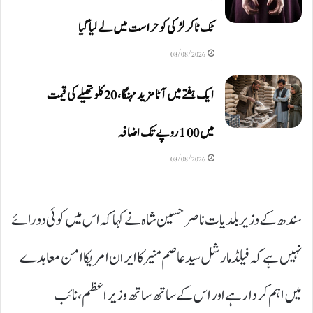
ٹک ٹاکر لڑکی کو حراست میں لے لیا گیا
08/08/2026
ایک ہفتے میں آٹا مزید مہنگا، 20 کلو تھیلے کی قیمت
میں 100 روپے تک اضافہ
08/08/2026
سندھ کے وزیر بلدیات ناصر حسین شاہ نے کہا کہ اس میں کوئی دو رائے
نہیں ہے کہ فیلڈ مارشل سید عاصم منیر کا ایران امریکا امن معاہدے
میں اہم کردار ہے اور اس کے ساتھ ساتھ وزیراعظم، نائب