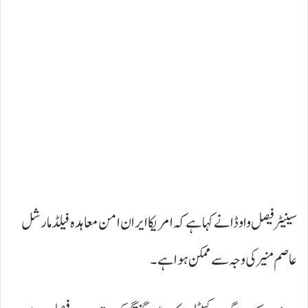
سینیٹر فیصل واوڈا نے کہا ہے کہ امریکا ایران امن معاہدہ فیلڈ مارشل
عاصم منیر کی وجہ سے ممکن ہوا ہے۔