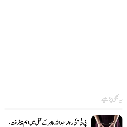
یہ بھی پڑھیے
پی ٹی آئی رہنما عبداللہ طاہر کے قتل میں اہم پیشرفت،