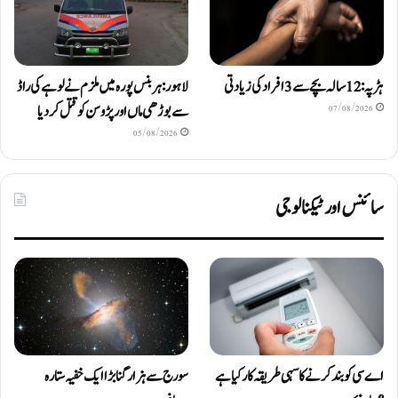
ہڑپہ: 12 سالہ بچے سے 3 افراد کی زیادتی
لاہور: ہربنس پورہ میں ملزم نے لوہے کی راڈ
سے بوڑھی ماں اور پڑوسن کو قتل کر دیا
07/08/2026
05/08/2026
سائنس اور ٹیکنالوجی
اے سی کو بند کرنے کا سہی طریقہ کار کیا ہے
سورج سے ہزار گنا بڑا ایک خفیہ ستارہ