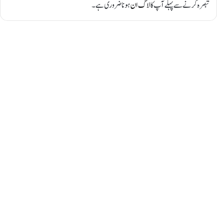
تبصرہ کرنے سے پہلے آپ کا
لاگ ان
ہونا ضروری ہے۔