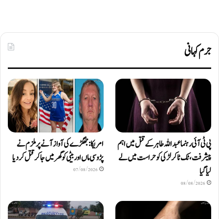
جرم کہانی
پی ٹی آئی رہنما عبداللہ طاہر کے قتل میں اہم
امریکا: جھگڑے کی آواز آنے پر ملزم نے
پیشرفت، ٹک ٹاکر لڑکی کو حراست میں لے
پڑوسی ماں اور بیٹی کو گھر میں جا کر قتل کر دیا
لیا گیا
07/08/2026
08/08/2026