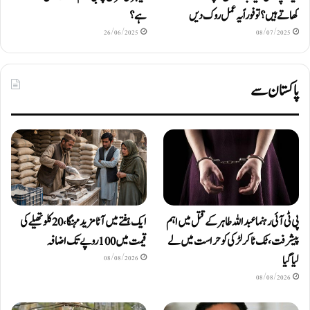
کھاتے ہیں؟ تو فوراً یہ عمل روک دیں
ہے؟
26/06/2025
08/07/2025
پاکستان سے
پی ٹی آئی رہنما عبداللہ طاہر کے قتل میں اہم
ایک ہفتے میں آٹا مزید مہنگا، 20 کلو تھیلے کی
پیشرفت، ٹک ٹاکر لڑکی کو حراست میں لے
قیمت میں 100 روپے تک اضافہ
لیا گیا
08/08/2026
08/08/2026