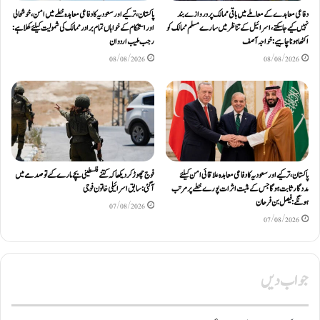
دفاعی معاہدےکے معاملے میں باقی ممالک پر دروازے بند
پاکستان، ترکیے اور سعودیہ کا دفاعی معاہدہ خطے میں امن، خوشحالی
نہیں کیے جاسکتے، اسرائیل کے تناظر میں سارے مسلم ممالک کو
اور استحکام کے خواہاں تمام برادر ممالک کی شمولیت کیلئےکھلا ہے:
اکٹھا ہونا چاہیے: خواجہ آصف
رجب طیب اردوان
08/08/2026
08/08/2026
پاکستان، ترکیے اور سعودیہ کا دفاعی معاہدہ علاقائی امن کیلئے
فوج چھوڑ کر دیکھا کہ کتنے فلسطینی بچے مارے گئے تو صدمے میں
مددگار ثابت ہوگا جس کے مثبت اثرات پورے خطے پر مرتب
آگئی: سابق اسرائیلی خاتون فوجی
ہونگے: فیصل بن فرحان
07/08/2026
07/08/2026
جواب دیں