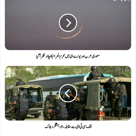
سعودی عرب اور یو اے ای میں محرم الحرام کا چاند نظر آگیا
اٹک: سی ٹی ڈی سے مقابلہ، 5 دہشتگرد ہلاک