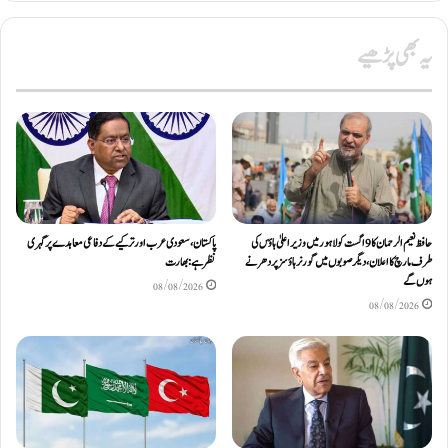
یہ بھی پڑھیے
حافظ نعیم الرحمان کا 9 اگست کو لاہور میں وزیر اعلیٰ ہاؤس کی
پاکستان، سعودی عرب اور ترکیے کے دفاعی معاہدے پر گہری
طرف مارچ کا اعلان، دیگر صوبوں میں گورنر ہاؤسز پر دھرنے
نظر ہے: بھارت
ہوں گے
08/08/2026
08/08/2026