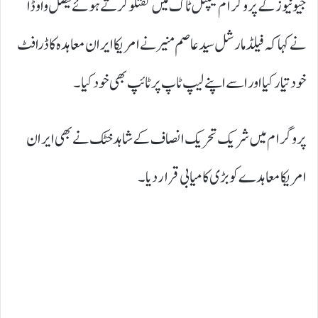
جیو نیوز کے پروگرام کیپٹل ٹاک میں گفتگو کرتے ہوئے فیصل واوڈا
نے کہا کہ فیلڈ مارشل سید عاصم منیر نے امریکا ایران معاہدہ کا ڈرافٹ
خود تیار کیا اور اسے اپنے لیپ ٹاپ پر ٹائپ بھی خود کیا۔
پروگرام میں شریک تحریک انصاف کے شاہد خٹک نے بھی ایران
امریکا معاہدے کو بڑی کامیابی قرار دیا۔