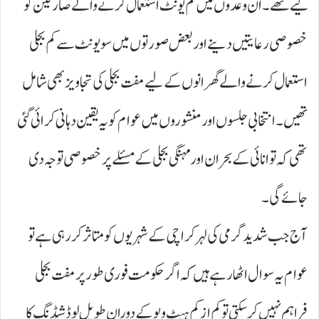
کیے تھے۔ ان وعدوں میں کم یونٹ استعمال کرنے والے صارفین کو
خصوصی رعایتیں دینے اور بعض صورتوں میں سو یونٹ سے کم بجلی
استعمال کرنے والے گھرانوں کے لیے مفت بجلی کی تجاویز بھی شامل
تھیں۔ انتخابی جلسوں اور منشوروں میں عوام کو یہ یقین دہانی کرائی گئی
تھی کہ توانائی کے بحران اور مہنگی بجلی کے مسئلے پر خصوصی توجہ دی
جائے گی۔
آج جب شدید گرمی کی لہر کراچی کے شہریوں کو متاثر کر رہی ہے تو
عوام یہ سوال اٹھا رہے ہیں کہ اگر حکومت فوری طور پر مفت بجلی
فراہم نہیں کر سکتی تو کم از کم ہیٹ ویو کے دوران طویل لوڈشیڈنگ کا