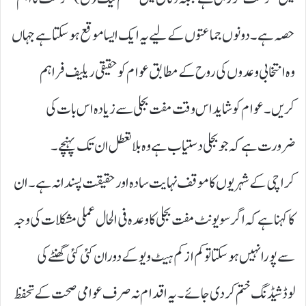
حصہ ہے۔ دونوں جماعتوں کے لیے یہ ایک ایسا موقع ہو سکتا ہے جہاں
وہ انتخابی وعدوں کی روح کے مطابق عوام کو حقیقی ریلیف فراہم
کریں۔ عوام کو شاید اس وقت مفت بجلی سے زیادہ اس بات کی
ضرورت ہے کہ جو بجلی دستیاب ہے وہ بلا تعطل ان تک پہنچے۔
کراچی کے شہریوں کا موقف نہایت سادہ اور حقیقت پسندانہ ہے۔ ان
کا کہنا ہے کہ اگر سو یونٹ مفت بجلی کا وعدہ فی الحال عملی مشکلات کی وجہ
سے پورا نہیں ہو سکتا تو کم از کم ہیٹ ویو کے دوران کئی کئی گھنٹے کی
لوڈشیڈنگ ختم کر دی جائے۔ یہ اقدام نہ صرف عوامی صحت کے تحفظ