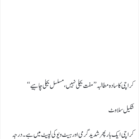
کراچی کا سادہ مطالبہ ’’ مفت بجلی نہیں، مسلسل بجلی چاہیے‘‘
شکیل سلاوٹ
کراچی ایک بار پھر شدید گرمی اور ہیٹ ویو کی لپیٹ میں ہے۔ درجہ