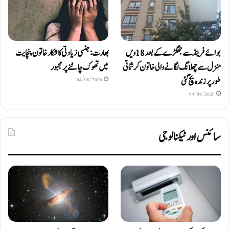
بوائے فرینڈ سے جھگڑے کے بعد 18 ویں
بھارت: جنسی زیادتی کا شکار خاتون پنچایت
منزل سے چھلانگ لگانے والی خاتون کرشماتی
میں تھوک چاٹنے پر مجبور
طور پر زندہ بچ گئی
04/08/2026
04/08/2026
سائنس اور ٹیکنالوجی