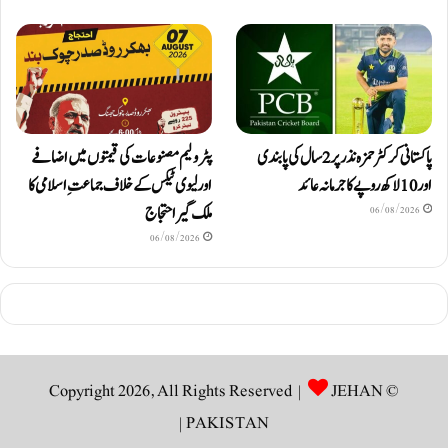
پاکستانی کرکٹر حمزہ نذر پر 2 سال کی پابندی
پٹرولیم مصنوعات کی قیمتوں میں اضافے
اور 10 لاکھ روپےکا جرمانہ عائد
اور لیوی ٹیکس کے خلاف جماعتِ اسلامی کا
ملک گیر احتجاج
06/08/2026
06/08/2026
JEHAN
© Copyright 2026, All Rights Reserved |
|
PAKISTAN