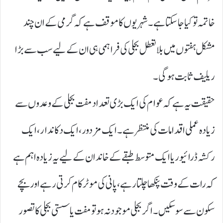
خاتمہ تو کیا جا سکتا ہے۔ شہریوں کا موقف ہے کہ گرمی کے ان چند
مشکل ہفتوں میں بلا تعطل بجلی کی فراہمی ہی ان کے لیے سب سے بڑا
ریلیف ثابت ہوگی۔
حقیقت یہ ہے کہ عوام کی ایک بڑی تعداد مفت بجلی کے وعدوں سے
زیادہ عملی اقدامات کی منتظر ہے۔ ایک مزدور، ایک دکاندار، ایک
رکشہ ڈرائیور یا ایک متوسط طبقے کے خاندان کے لیے یہ زیادہ اہم ہے
کہ رات کے وقت پنکھا چلتا رہے، پانی کی موٹر کام کرتی رہے اور بچے
سکون سے سو سکیں۔ اگر بجلی موجود نہ ہو تو مفت یا سستی بجلی کا تصور