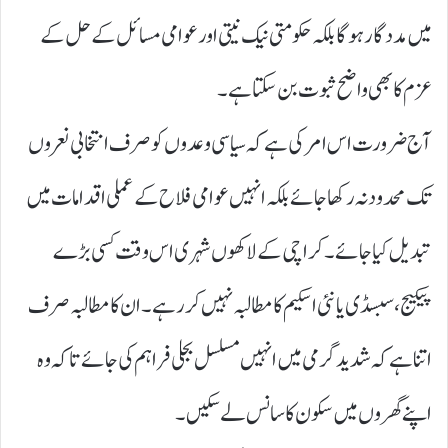
میں مددگار ہوگا بلکہ حکومتی نیک نیتی اور عوامی مسائل کے حل کے
عزم کا بھی واضح ثبوت بن سکتا ہے۔
آج ضرورت اس امر کی ہے کہ سیاسی وعدوں کو صرف انتخابی نعروں
تک محدود نہ رکھا جائے بلکہ انہیں عوامی فلاح کے عملی اقدامات میں
تبدیل کیا جائے۔ کراچی کے لاکھوں شہری اس وقت کسی بڑے
پیکیج، سبسڈی یا نئی اسکیم کا مطالبہ نہیں کر رہے۔ ان کا مطالبہ صرف
اتنا ہے کہ شدید گرمی میں انہیں مسلسل بجلی فراہم کی جائے تاکہ وہ
اپنے گھروں میں سکون کا سانس لے سکیں۔