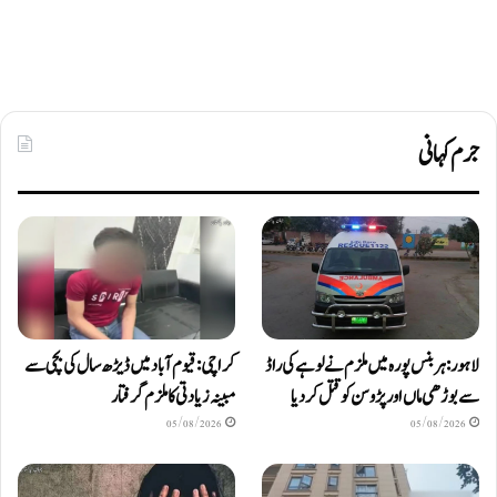
جرم کہانی
لاہور: ہربنس پورہ میں ملزم نے لوہے کی راڈ
کراچی: قیوم آباد میں ڈیڑھ سال کی بچی سے
سے بوڑھی ماں اور پڑوسن کو قتل کر دیا
مبینہ زیادتی کا ملزم گرفتار
05/08/2026
05/08/2026