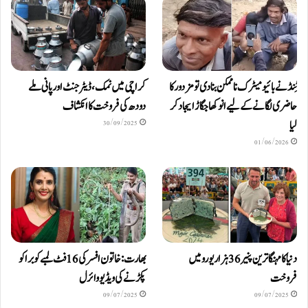
ٹِنڈ نے بائیومیٹرک ناممکن بنا دی تو مزدور کا
کراچی میں نمک، ڈیٹرجنٹ اور پانی ملے
حاضری لگانے کے لیے انوکھا جگاڑ ایجاد کر
دودھ کی فروخت کا انکشاف
لیا
30/09/2025
01/06/2026
دنیا کا مہنگا ترین پنیر 36 ہزار یورو میں
بھارت: خاتون افسر کی 16 فٹ لمبے کوبرا کو
فروخت
پکڑنے کی ویڈیو وائرل
09/07/2025
09/07/2025