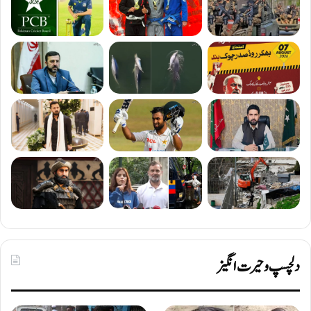
دلچسپ و حیرت انگیز