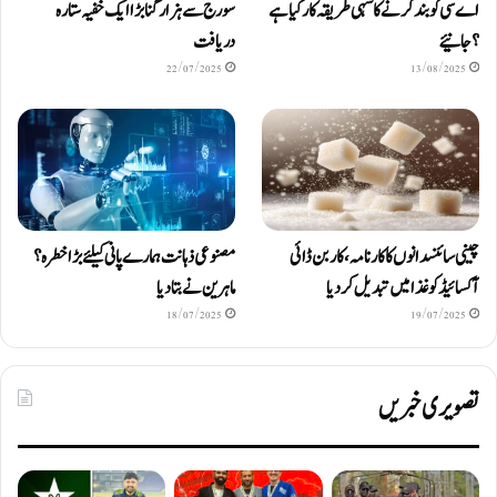
اے سی کو بند کرنے کا سہی طریقہ کار کیا ہے
سورج سے ہزار گنا بڑا ایک خفیہ ستارہ
؟ جانیئے
دریافت
22/07/2025
13/08/2025
چینی سائنسدانوں کا کارنامہ، کاربن ڈائی
مصنوعی ذہانت ہمارے پانی کیلئے بڑا خطرہ؟
آکسائیڈ کو غذا میں تبدیل کردیا
ماہرین نے بتا دیا
18/07/2025
19/07/2025
تصویری خبریں