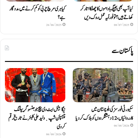
کیا آپ بھی بھیگے باداموں کا چھلکا اتار کر
کیا ہری مرچ چربی کو کم کرنے میں مددگار
کھاتے ہیں؟ تو فوراً یہ عمل روک دیں
ہے؟
26/06/2025
08/07/2025
پاکستان سے
سکیورٹی فورسز کی بلوچستان میں
نیگا بیٹل ایٹ دی بیچ جوجٹسو گریپلنگ
کارروائیاں، 12 دہشتگردوں کو ہلاک کردیا
چیمپئن شپ ٜ ولید علی کلیئر نے تاریخ رقم
کر دی
06/08/2026
06/08/2026