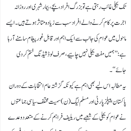
تک بجلی غائب رہتی ہے تو بزرگ افراد، بچے، بیمار شہری اور روزانہ
اجرت پر کام کرنے والے افراد سب سے زیادہ متاثر ہوتے ہیں۔ ایسے
ماحول میں عوام کی جانب سے ایک اہم اور قابل غور پیغام سامنے آ رہا
ہے: ’’ ہمیں مفت بجلی نہیں چاہیے، صرف لوڈشیڈنگ ختم کر دی
جائے‘‘ ۔
یہ مطالبہ اس لیے بھی اہم ہے کیونکہ گزشتہ عام انتخابات کے دوران
پاکستان پیپلز پارٹی اور مسلم لیگ ( ن) سمیت مختلف سیاسی جماعتوں
نے عوام کو بجلی کے شعبے میں ریلیف فراہم کرنے کے متعدد وعدے