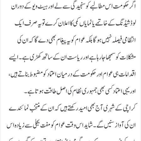
اگر حکومت اس مطالبے کو سنجیدگی سے لے اور ہیٹ ویو کے دوران
لوڈشیڈنگ کے خاتمے یا نمایاں کمی کا اعلان کرے تو یہ صرف ایک
انتظامی فیصلہ نہیں ہوگا بلکہ عوام کو یہ پیغام بھی دے گا کہ ان کی
مشکلات کو سمجھا جا رہا ہے اور ریاست ان کے ساتھ کھڑی ہے۔ ایسے
اقدامات ہی عوام اور حکومت کے درمیان اعتماد کو مضبوط بناتے ہیں،
اور یہی اعتماد کسی بھی جمہوری نظام کی اصل طاقت ہوتا ہے۔
کراچی کے شہری آج بھی امید رکھتے ہیں کہ ان کے منتخب نمائندے
ان کی آواز سنیں گے۔ شاید اس وقت عوام کو مفت بجلی سے زیادہ اس