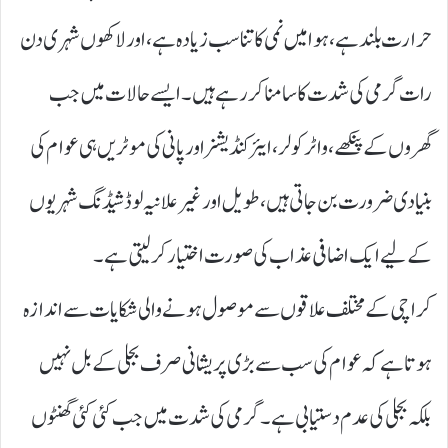
حرارت بلند ہے، ہوا میں نمی کا تناسب زیادہ ہے، اور لاکھوں شہری دن
رات گرمی کی شدت کا سامنا کر رہے ہیں۔ ایسے حالات میں جب
گھروں کے پنکھے، واٹر کولر، ایئر کنڈیشنر اور پانی کی موٹریں ہی عوام کی
بنیادی ضرورت بن جاتی ہیں، طویل اور غیر علانیہ لوڈشیڈنگ شہریوں
کے لیے ایک اضافی عذاب کی صورت اختیار کر لیتی ہے۔
کراچی کے مختلف علاقوں سے موصول ہونے والی شکایات سے اندازہ
ہوتا ہے کہ عوام کی سب سے بڑی پریشانی صرف بجلی کے بل نہیں
بلکہ بجلی کی عدم دستیابی ہے۔ گرمی کی شدت میں جب کئی کئی گھنٹوں