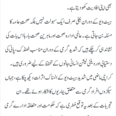
بھی اپنی افادیت کھو دیتا ہے۔
ہیٹ ویو کے دوران بجلی صرف ایک سہولت نہیں بلکہ صحتِ عامہ کا
مسئلہ بن جاتی ہے۔ عالمی ادارہ صحت اور ماہرینِ صحت بارہا اس بات کی
نشاندہی کر چکے ہیں کہ شدید گرمی کے دوران مناسب ٹھنڈک، پانی کی
دستیابی اور وینٹی لیشن انسانی جانوں کے تحفظ کے لیے ضروری ہیں۔
کراچی ماضی میں شدید ہیٹ ویو کے المناک اثرات دیکھ چکا ہے، جہاں
سیکڑوں افراد گرمی سے متعلق بیماریوں کا شکار ہوئے تھے۔ ان
تجربات کے بعد یہ توقع فطری ہے کہ حکومت اور متعلقہ ادارے گرمی