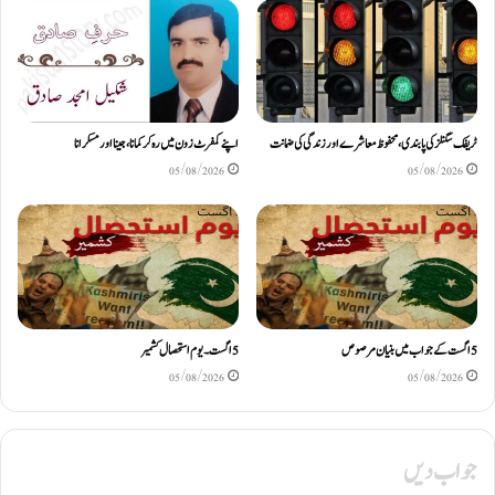
ٹریفک سگنلز کی پابندی، محفوظ معاشرے اور زندگی کی ضمانت
اپنے کمفرٹ زون میں رہ کر کمانا، جینا اور مسکرانا
05/08/2026
05/08/2026
5اگست کے جواب میں بنیان مرصوص
5اگست۔ یوم استحصال کشمیر
05/08/2026
05/08/2026
جواب دیں