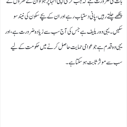
بات کی ضرورت ہے کہ جب گرمی اپنی انتہا پر ہو تو ان کے گھروں کے
پنکھے چلتے رہیں، پانی دستیاب رہے اور ان کے بچے سکون کی نیند سو
سکیں۔ یہی وہ ریلیف ہے جس کی آج سب سے زیادہ ضرورت ہے، اور
یہی وہ قدم ہے جو عوامی حمایت حاصل کرنے میں حکومت کے لیے
سب سے موثر ثابت ہو سکتا ہے۔