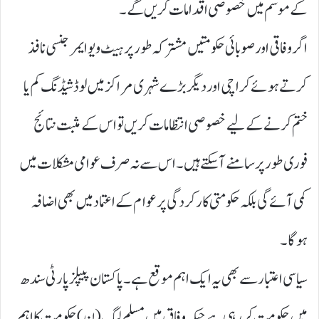
کے موسم میں خصوصی اقدامات کریں گے۔
اگر وفاقی اور صوبائی حکومتیں مشترکہ طور پر ہیٹ ویو ایمرجنسی نافذ
کرتے ہوئے کراچی اور دیگر بڑے شہری مراکز میں لوڈشیڈنگ کم یا
ختم کرنے کے لیے خصوصی انتظامات کریں تو اس کے مثبت نتائج
فوری طور پر سامنے آ سکتے ہیں۔ اس سے نہ صرف عوامی مشکلات میں
کمی آئے گی بلکہ حکومتی کارکردگی پر عوام کے اعتماد میں بھی اضافہ
ہوگا۔
سیاسی اعتبار سے بھی یہ ایک اہم موقع ہے۔ پاکستان پیپلز پارٹی سندھ
میں حکومت کر رہی ہے جبکہ وفاق میں مسلم لیگ ( ن) حکومت کا اہم