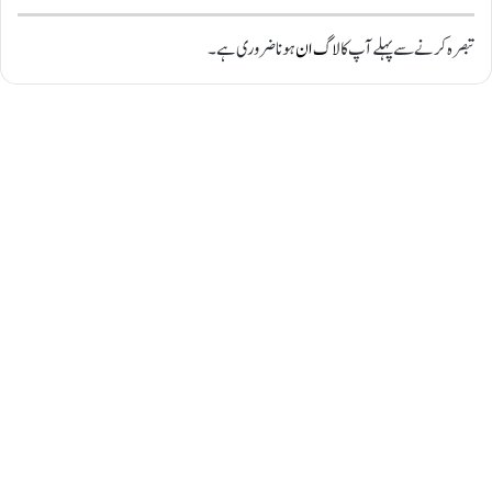
تبصرہ کرنے سے پہلے آپ کا
لاگ ان
ہونا ضروری ہے۔