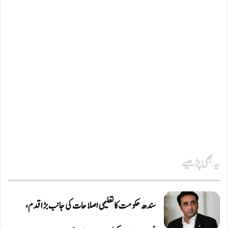
یہ بھی پڑھیے
سندھ حکومت کا تعلیمی اصلاحات کی جانب بڑا قدم،