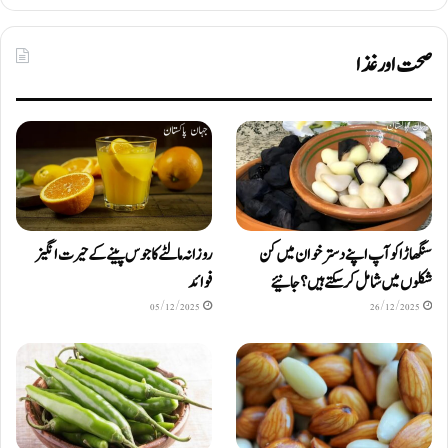
صحت اور غذا
سنگھاڑا کو آپ اپنے دستر خوان میں کن
روزانہ مالٹے کا جوس پینے کے حیرت انگیز
شکلوں میں شامل کرسکتے ہیں ؟ جانیئے
فوائد
05/12/2025
26/12/2025