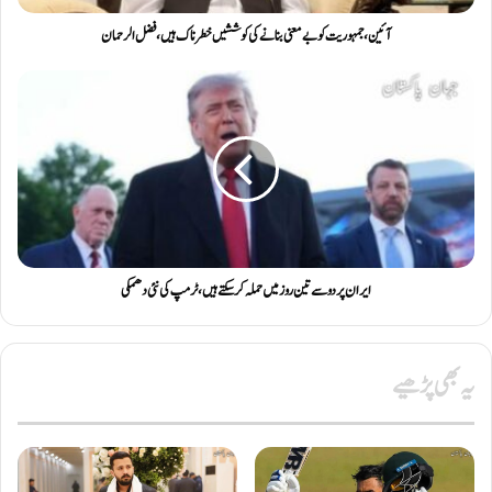
آئین، جمہوریت کو بےمعنی بنانےکی کوششیں خطرناک ہیں، فضل الرحمان
ایران پر دو سے تین روز میں حملہ کرسکتے ہیں، ٹرمپ کی نئی دھمکی
یہ بھی پڑھیے