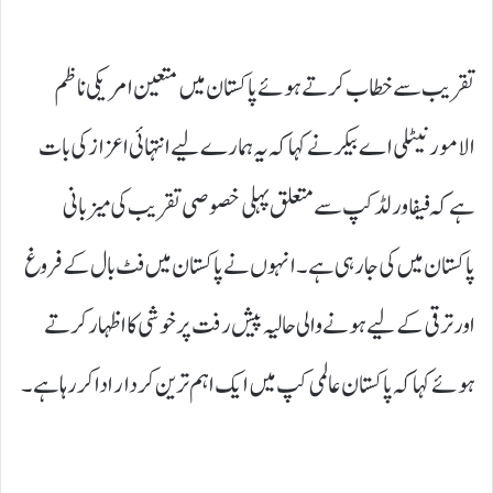
تقریب سے خطاب کرتے ہوئے پاکستان میں متعین امریکی ناظم
الامور نیٹلی اے بیکر نے کہا کہ یہ ہمارے لیے انتہائی اعزاز کی بات
ہے کہ فیفا ورلڈ کپ سے متعلق پہلی خصوصی تقریب کی میزبانی
پاکستان میں کی جا رہی ہے۔ انہوں نے پاکستان میں فٹ بال کے فروغ
اور ترقی کے لیے ہونے والی حالیہ پیش رفت پر خوشی کا اظہار کرتے
ہوئے کہا کہ پاکستان عالمی کپ میں ایک اہم ترین کردار ادا کر رہا ہے۔