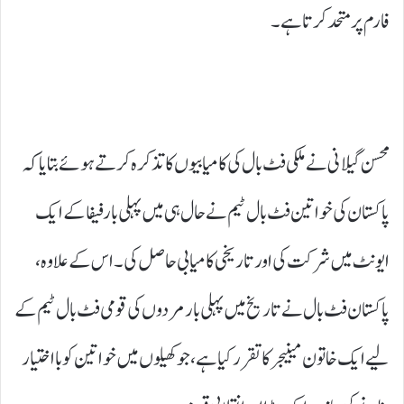
فارم پر متحد کرتا ہے۔
محسن گیلانی نے ملکی فٹ بال کی کامیابیوں کا تذکرہ کرتے ہوئے بتایا کہ
پاکستان کی خواتین فٹ بال ٹیم نے حال ہی میں پہلی بار فیفا کے ایک
ایونٹ میں شرکت کی اور تاریخی کامیابی حاصل کی۔ اس کے علاوہ،
پاکستان فٹ بال نے تاریخ میں پہلی بار مردوں کی قومی فٹ بال ٹیم کے
لیے ایک خاتون مینیجر کا تقرر کیا ہے، جو کھیلوں میں خواتین کو بااختیار