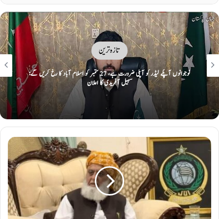
تازہ ترین
پاکستانی کرکٹر حمزہ نذر پر 2 سال کی پابندی اور 10 لاکھ روپےکا جرمانہ عائد