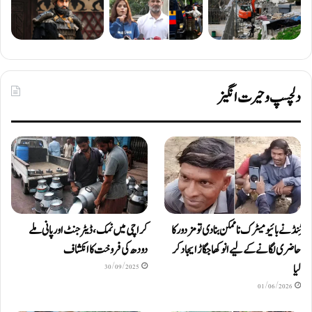
دلچسپ و حیرت انگیز
ٹِنڈ نے بائیومیٹرک ناممکن بنا دی تو مزدور کا
کراچی میں نمک، ڈیٹرجنٹ اور پانی ملے
حاضری لگانے کے لیے انوکھا جگاڑ ایجاد کر
دودھ کی فروخت کا انکشاف
لیا
30/09/2025
01/06/2026