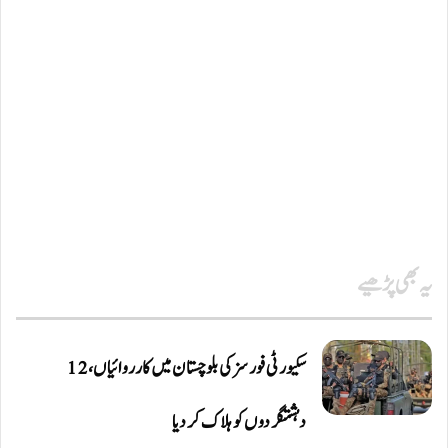
یہ بھی پڑھیے
سکیورٹی فورسز کی بلوچستان میں کارروائیاں، 12
دہشتگردوں کو ہلاک کردیا