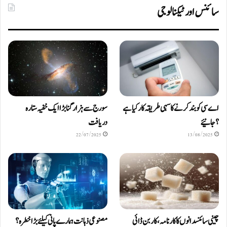
سائنس اور ٹیکنالوجی
اے سی کو بند کرنے کا سہی طریقہ کار کیا ہے
سورج سے ہزار گنا بڑا ایک خفیہ ستارہ
؟ جانیئے
دریافت
22/07/2025
13/08/2025
چینی سائنسدانوں کا کارنامہ، کاربن ڈائی
مصنوعی ذہانت ہمارے پانی کیلئے بڑا خطرہ؟