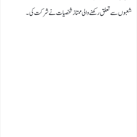
شعبوں سے تعلق رکھنے والی ممتاز شخصیات نے شرکت کی۔