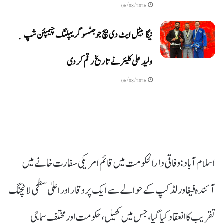
06/08/2026
نیگا بیٹل ایٹ دی بیچ جوجٹسو گریپلنگ چیمپئن شپ ٜ
ولید علی کلیئر نے تاریخ رقم کر دی
06/08/2026
اسلام آباد: وفاقی دارالحکومت میں قائم امریکی سفارت خانے میں
آئندہ فیفا ورلڈ کپ کے حوالے سے ایک پروقار اور اعلیٰ سطحی لانچنگ
تقریب کا انعقاد کیا گیا، جس میں کھیل، حکومت اور مختلف سماجی