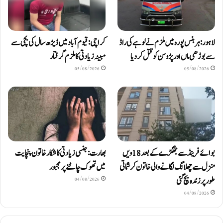
لاہور: ہربنس پورہ میں ملزم نے لوہے کی راڈ
کراچی: قیوم آباد میں ڈیڑھ سال کی بچی سے
سے بوڑھی ماں اور پڑوسن کو قتل کر دیا
مبینہ زیادتی کا ملزم گرفتار
05/08/2026
05/08/2026
بوائے فرینڈ سے جھگڑے کے بعد 18 ویں
بھارت: جنسی زیادتی کا شکار خاتون پنچایت
منزل سے چھلانگ لگانے والی خاتون کرشماتی
میں تھوک چاٹنے پر مجبور
طور پر زندہ بچ گئی
04/08/2026
04/08/2026