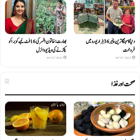
دنیا کا مہنگا ترین پنیر 36 ہزار یورو میں
بھارت: خاتون افسر کی 16 فٹ لمبے کوبرا کو
فروخت
پکڑنے کی ویڈیو وائرل
09/07/2025
09/07/2025
صحت اور غذا