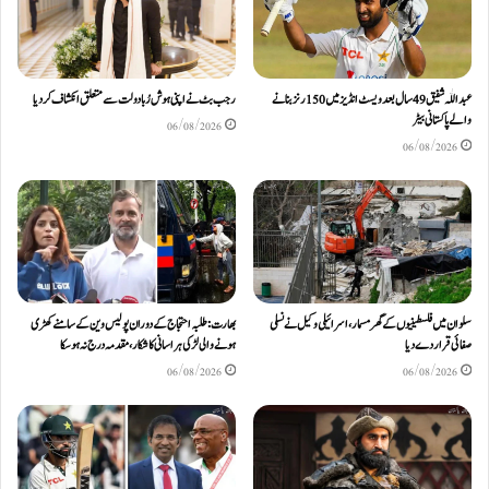
عبداللّٰہ شفیق 49 سال بعد ویسٹ انڈیز میں 150 رنز بنانے
رجب بٹ نے اپنی ہوش رُبا دولت سے متعلق انکشاف کردیا
والے پاکستانی بیٹر
06/08/2026
06/08/2026
سلوان میں فلسطینیوں کے گھر مسمار، اسرائیلی وکیل نے نسلی
بھارت: طلبہ احتجاج کے دوران پولیس وین کے سامنے کھڑی
صفائی قرار دے دیا
ہونے والی لڑکی ہراسانی کا شکار، مقدمہ درج نہ ہوسکا
06/08/2026
06/08/2026