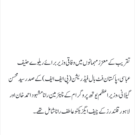
تقریب کے معزز مہمانوں میں وفاقی وزیر برائے ریلوے حنیف
عباسی، پاکستان فٹ بال فیڈریشن (پی ایف ایف) کے صدر سید محسن
گیلانی، وزیراعظم یوتھ پروگرام کے چیئرمین رانا مشہود احمد خان اور
لاہور قلندرز کے چیف ایگزیکٹو عاطف رانا شامل تھے۔