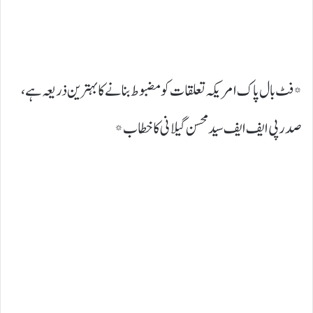
*فٹ بال پاک امریکہ تعلقات کو مضبوط بنانے کا بہترین ذریعہ ہے،
صدر پی ایف ایف سید محسن گیلانی کا خطاب*