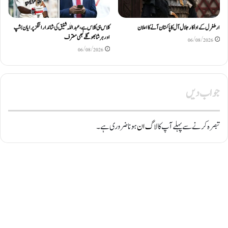
ارطغرل کے اداکار جلال آل کا پاکستان آنے کا اعلان
کلاس ہی کلاس ہے، عبد اللّٰہ شفیق کی شاندار اننگز پر ایان بشپ
اور ہرشا بھوگلے بھی معترف
06/08/2026
06/08/2026
جواب دیں
تبصرہ کرنے سے پہلے آپ کا
لاگ ان
ہونا ضروری ہے۔