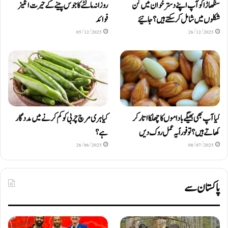
سنگھاڑا کو آپ اپنے دستر خوان میں کن
روزانہ مالٹے کا جوس پینے کے حیرت انگیز
شکلوں میں شامل کرسکتے ہیں ؟ جانیئے
فوائد
05/12/2025
26/12/2025
کیا آپ بھی بھیگے باداموں کا چھلکا اتار کر
کیا ہری مرچ چربی کو کم کرنے میں مددگار
کھاتے ہیں؟ تو فوراً یہ عمل روک دیں
ہے؟
26/06/2025
08/07/2025
پاکستان سے