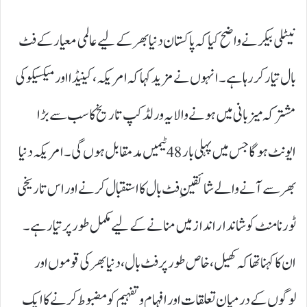
نیٹلی بیکر نے واضح کیا کہ پاکستان دنیا بھر کے لیے عالمی معیار کے فٹ
بال تیار کر رہا ہے۔ انہوں نے مزید کہا کہ امریکہ، کینیڈا اور میکسیکو کی
مشترکہ میزبانی میں ہونے والا یہ ورلڈ کپ تاریخ کا سب سے بڑا
ایونٹ ہوگا جس میں پہلی بار 48 ٹیمیں مدمقابل ہوں گی۔ امریکہ دنیا
بھر سے آنے والے شائقینِ فٹ بال کا استقبال کرنے اور اس تاریخی
ٹورنامنٹ کو شاندار انداز میں منانے کے لیے مکمل طور پر تیار ہے۔
ان کا کہنا تھا کہ کھیل، خاص طور پر فٹ بال، دنیا بھر کی قوموں اور
لوگوں کے درمیان تعلقات اور افہام و تفہیم کو مضبوط کرنے کا ایک