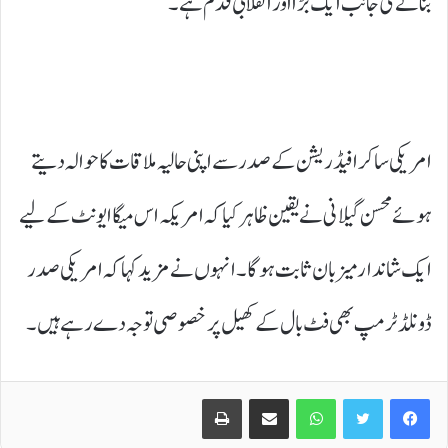
بنانے کی جانب ایک بڑا اور انقلابی قدم ہے۔
امریکی ساکرا فیڈریشن کے صدر سے اپنی حالیہ ملاقات کا حوالہ دیتے
ہوئے محسن گیلانی نے یقین ظاہر کیا کہ امریکہ اس میگا ایونٹ کے لیے
ایک شاندار میزبان ثابت ہوگا۔ انہوں نے مزید کہا کہ امریکی صدر
ڈونلڈ ٹرمپ بھی فٹ بال کے کھیل پر خصوصی توجہ دے رہے ہیں۔
Print
Share via Email
WhatsApp
Twitter
Facebook