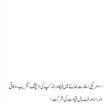
*امریکی سفارت خانے میں فیفا ورلڈ کپ کی لانچنگ تقریب، وفاقی
وزراء اور فٹ بال قیادت کی شرکت*