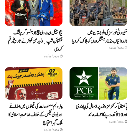
سکیورٹی فورسز کی بلوچستان میں
نیگا بیٹل ایٹ دی بیچ جوجٹسو گریپلنگ
کارروائیاں، 12 دہشتگردوں کو ہلاک کردیا
چیمپئن شپ ٜ ولید علی کلیئر نے تاریخ رقم
کر دی
06/08/2026
06/08/2026
پاکستانی کرکٹر حمزہ نذر پر 2 سال کی پابندی
پٹرولیم مصنوعات کی قیمتوں میں اضافے
اور 10 لاکھ روپےکا جرمانہ عائد
اور لیوی ٹیکس کے خلاف جماعتِ اسلامی کا
ملک گیر احتجاج
06/08/2026
06/08/2026