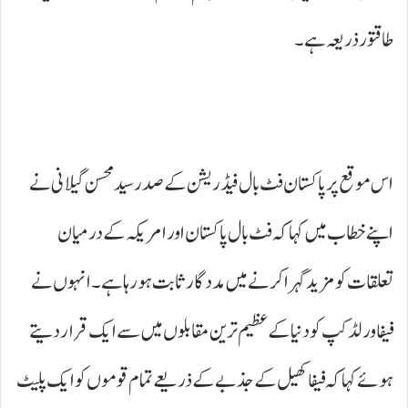
طاقتور ذریعہ ہے۔
اس موقع پر پاکستان فٹ بال فیڈریشن کے صدر سید محسن گیلانی نے
اپنے خطاب میں کہا کہ فٹ بال پاکستان اور امریکہ کے درمیان
تعلقات کو مزید گہرا کرنے میں مددگار ثابت ہو رہا ہے۔ انہوں نے
فیفا ورلڈ کپ کو دنیا کے عظیم ترین مقابلوں میں سے ایک قرار دیتے
ہوئے کہا کہ فیفا کھیل کے جذبے کے ذریعے تمام قوموں کو ایک پلیٹ