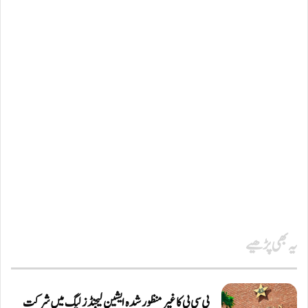
یہ بھی پڑھیے
پی سی بی کا غیر منظور شدہ ایشین لیجنڈز لیگ میں شرکت