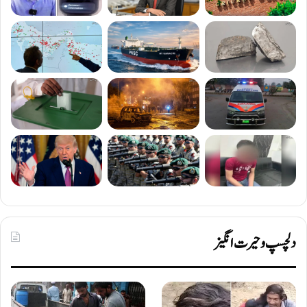
دلچسپ و حیرت انگیز