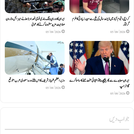
کراچی: قیوم آباد میں ڈیڑھ سال کی بچی سے مبینہ زیادتی کا ملزم
ایران کا دورانِ جنگ بندی فوجی تعداد بڑھانے، میزائل و ڈرون
گرفتار
صلاحیت مزید مضبوط کرنے کا دعویٰ
05/08/2026
05/08/2026
ایران معاہدے سے پھر پیچھے ہٹا تو انتہائی سخت حملے کا سامنا کرے
وزیراعظم شہباز شریف کا اس ہفتے دورہ سعودی عرب متوقع
گا: ٹرمپ
05/08/2026
05/08/2026
جواب دیں