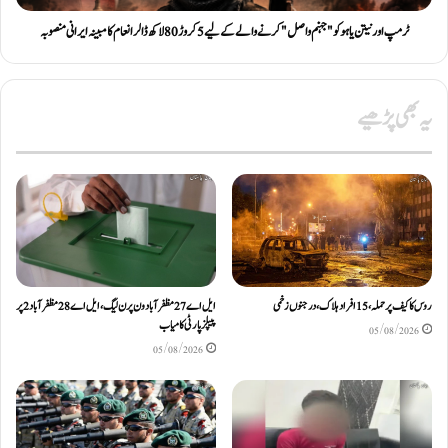
ٹرمپ اور نیتن یاہو کو "جہنم واصل" کرنے والے کے لیے 5 کروڑ 80 لاکھ ڈالر انعام کا مبینہ ایرانی منصوبہ
یہ بھی پڑھیے
روس کا کیف پر حملہ، 15 افراد ہلاک، درجنوں زخمی
ایل اے 27 مظفرآباد ون پر ن لیگ، ایل اے 28 مظفر آباد 2 پر
پیپلز پارٹی کامیاب
05/08/2026
05/08/2026