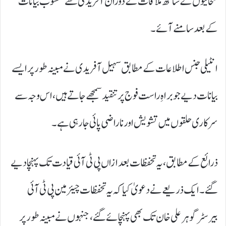
صحافیوں کے ساتھ ملاقات کے دوران آفریدی سے منسوب بیانات
کے بعد سامنے آئے۔
انٹیلی جنس اطلاعات کے مطابق سہیل آفریدی نے مبینہ طور پر ایسے
بیانات دیے جو براہِ راست فوج پر تنقید سمجھے جاتے ہیں، اس وجہ سے
سرکاری حلقوں میں تشویش اور ناراضی پائی جا رہی ہے۔
ذرائع کے مطابق، یہ تحفظات بعد ازاں پی ٹی آئی قیادت تک پہنچا دیے
گئے۔ ایک ذریعے نے دعویٰ کیا کہ یہ تحفظات چیئرمین پی ٹی آئی
بیرسٹر گوہر علی خان تک بھی پہنچائے گئے، جنہوں نے مبینہ طور پر