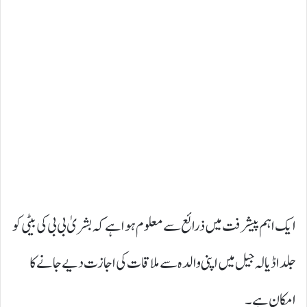
ایک اہم پیشرفت میں ذرائع سے معلوم ہوا ہے کہ بشریٰ بی بی کی بیٹی کو
جلد اڈیالہ جیل میں اپنی والدہ سے ملاقات کی اجازت دیے جانے کا
امکان ہے۔