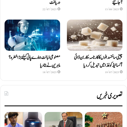
؟ جانیئے
دریافت
22/07/2025
13/08/2025
چینی سائنسدانوں کا کارنامہ، کاربن ڈائی
مصنوعی ذہانت ہمارے پانی کیلئے بڑا خطرہ؟
آکسائیڈ کو غذا میں تبدیل کردیا
ماہرین نے بتا دیا
18/07/2025
19/07/2025
تصویری خبریں