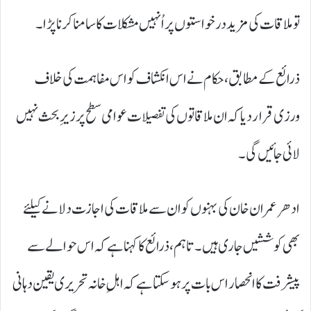
تو ملاقات کی مزید درخواستوں پر اُنہیں مشکلات کا سامنا کرنا پڑا۔
ذرائع کے مطابق، حکام نے اس انکشاف کو اس مفاہمت کی خلاف
ورزی قرار دیا کہ ان ملاقاتوں کی تفصیلات عوامی سطح پر زیرِ بحث نہیں
لائی جائیں گی۔
ادھر عمران خان کی بہنوں کو ان سے ملاقات کی اجازت دلانے کیلئے
بھی کوششیں جاری ہیں۔ تاہم، ذرائع کا کہنا ہے کہ اس حوالے سے
پیشرفت کا انحصار اس بات پر ہو سکتا ہے کہ اہلِ خانہ تحریری یقین دہانی