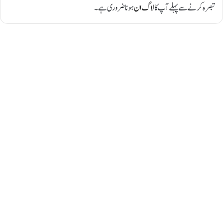
تبصرہ کرنے سے پہلے آپ کا
لاگ ان
ہونا ضروری ہے۔