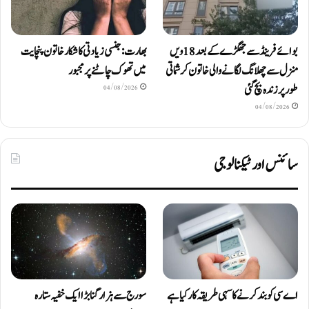
بوائے فرینڈ سے جھگڑے کے بعد 18 ویں
بھارت: جنسی زیادتی کا شکار خاتون پنچایت
منزل سے چھلانگ لگانے والی خاتون کرشماتی
میں تھوک چاٹنے پر مجبور
طور پر زندہ بچ گئی
04/08/2026
04/08/2026
سائنس اور ٹیکنالوجی
اے سی کو بند کرنے کا سہی طریقہ کار کیا ہے
سورج سے ہزار گنا بڑا ایک خفیہ ستارہ