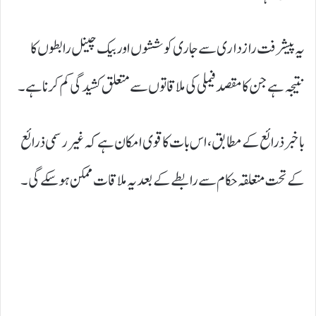
یہ پیشرفت رازداری سے جاری کوششوں اور بیک چینل رابطوں کا
نتیجہ ہے جن کا مقصد فیملی کی ملاقاتوں سے متعلق کشیدگی کم کرنا ہے۔
باخبر ذرائع کے مطابق، اس بات کا قوی امکان ہے کہ غیر رسمی ذرائع
کے تحت متعلقہ حکام سے رابطے کے بعد یہ ملاقات ممکن ہو سکے گی۔