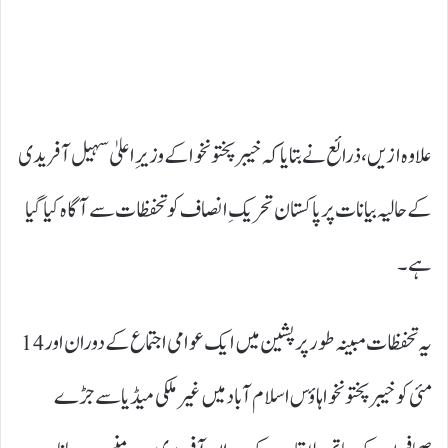
علاوہ ازیں، ذرائع نے بتایا کہ خیبر پختونخوا کے وزیرِ اعلیٰ سہیل آفریدی
کے حالیہ بیانات پر پاکستان تحریکِ انصاف کو تحفظات سے آگاہ کیا گیا
ہے۔
یہ تحفظات مبینہ طور پر پشین میں ایک عوامی اجتماع کے دوران اور 14
مئی کو خیبر پختونخوا ہاؤس اسلام آباد میں غیر ملکی میڈیا سے جڑے