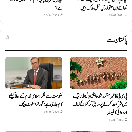
کیا آپ بھی بھیگے باداموں کا چھلکا اتار کر
کیا ہری مرچ چربی کو کم کرنے میں مددگار
کھاتے ہیں؟ تو فوراً یہ عمل روک دیں
ہے؟
26/06/2025
08/07/2025
پاکستان سے
پی سی بی کا غیر منظور شدہ ایشین لیجنڈز لیگ
حکومت سے ملکر اسلامی نظام کے نفاذ کیلئے
میں شرکت کرنے پر سابق کرکٹرز کیخلاف
کام جاری ہے: گورنر اسٹیٹ بینک
کارروائی کا فیصلہ
05/08/2026
05/08/2026