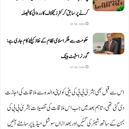
کرنے پر سابق کرکٹرز کیخلاف کارروائی کا فیصلہ
05/08/2026
حکومت سے ملکر اسلامی نظام کے نفاذ کیلئے کام جاری ہے:
گورنر اسٹیٹ بینک
05/08/2026
اس سے قبل بھی بشریٰ بی بی کی بیٹی کو اپنی والدہ سے ملاقات کی اجازت
دی گئی تھی، تاہم بعد میں جب اس ملاقات کی تفصیلات بشریٰ بی بی کی
بہن کے ساتھ شیئر کی گئیں اور بعد ازاں سوشل میڈیا پر سامنے آئیں