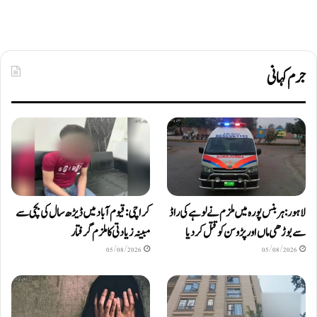
جرم کہانی
لاہور: ہربنس پورہ میں ملزم نے لوہے کی راڈ
کراچی: قیوم آباد میں ڈیڑھ سال کی بچی سے
سے بوڑھی ماں اور پڑوسن کو قتل کر دیا
مبینہ زیادتی کا ملزم گرفتار
05/08/2026
05/08/2026