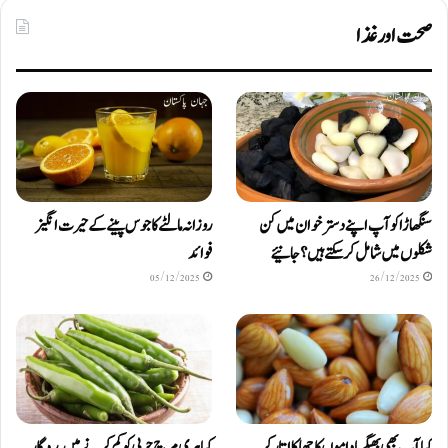
صحت اور غذا
سنگھاڑا کو آپ اپنے دستر خوان میں کن
روزانہ مالٹے کا جوس پینے کے حیرت انگیز
شکلوں میں شامل کرسکتے ہیں ؟ جانیئے
فوائد
05/12/2025
26/12/2025