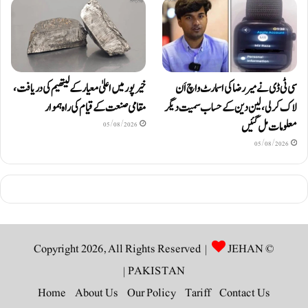
سی ٹی ڈی نے میر رضا کی اسمارٹ واچ اَن
خیرپور میں اعلیٰ معیار کے لیتھیم کی دریافت،
لاک کرلی، لین دین کے حساب سمیت دیگر
مقامی صنعت کے قیام کی راہ ہموار
معلومات مل گئیں
05/08/2026
05/08/2026
JEHAN
© Copyright 2026, All Rights Reserved |
|
PAKISTAN
Home
About Us
Our Policy
Tariff
Contact Us