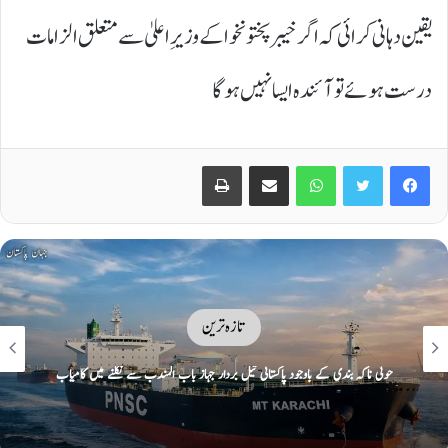
یقین دہانی کرائی کہ اگر خیبر پختونخوا کے وزیرِ اعلیٰ سے متعلق الزامات
درست ہوئے تو آئندہ ایسا نہیں ہوگا
Print
Share via Email
WhatsApp
Twitter
Facebook
تازہ ترین
آبنائے ہرمز پر عبوری معاہدے کا اعلان آج متوقع، شمالی راستے پر ایران، جنوبی
راستے پر عمان کا کنٹرول ہوگا: امریکی نیوز ویب سائٹ