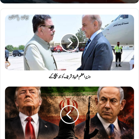
وزیرِ اعظم شہباز شریف کوئٹہ پہنچ گئے