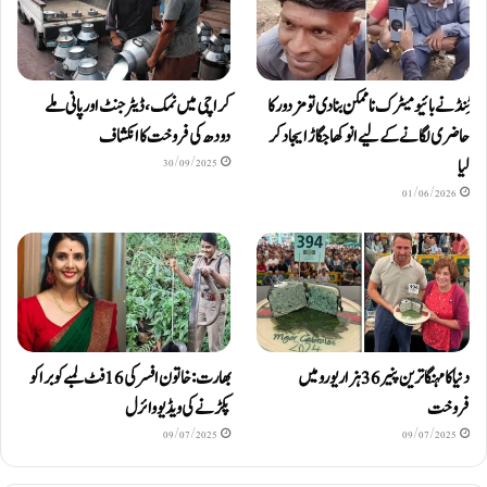
ٹِنڈ نے بائیومیٹرک ناممکن بنا دی تو مزدور کا
کراچی میں نمک، ڈیٹرجنٹ اور پانی ملے
حاضری لگانے کے لیے انوکھا جگاڑ ایجاد کر
دودھ کی فروخت کا انکشاف
لیا
30/09/2025
01/06/2026
دنیا کا مہنگا ترین پنیر 36 ہزار یورو میں
بھارت: خاتون افسر کی 16 فٹ لمبے کوبرا کو
فروخت
پکڑنے کی ویڈیو وائرل
09/07/2025
09/07/2025